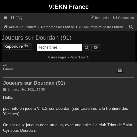
V:EKN France
FAQ
Inscription
Connexion
R
Accueil du forum
Domaines de France
V:EKN Paris et Île de France
e
Joueurs sur Dourdan (91)
c
Répondre
Rechercher
Recherche avancée
h
e
8 messages • Page
1
sur
1
r
vit
Human
c
h
Joueurs sur Dourdan (91)
e
M
14 décembre 2021, 19:58
r
e
s
Hello,
s
a
g
pour info on joue à VTES sur Dourdan (sud Essonne, à la frontière des
e
Yvelines).
On est deux joueurs dans un club, avec une salle. Le club Triax de Saint-
Cyr sous Dourdan.