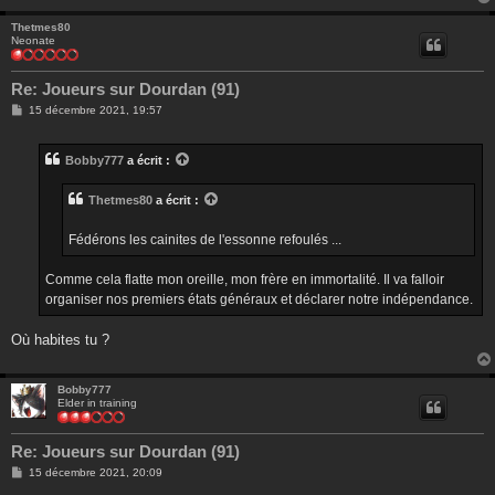
Thetmes80
Neonate
Re: Joueurs sur Dourdan (91)
M
15 décembre 2021, 19:57
e
s
s
Bobby777
a écrit :
a
g
e
Thetmes80
a écrit :
Fédérons les cainites de l'essonne refoulés ...
Comme cela flatte mon oreille, mon frère en immortalité. Il va falloir
organiser nos premiers états généraux et déclarer notre indépendance.
Où habites tu ?
Bobby777
Elder in training
Re: Joueurs sur Dourdan (91)
M
15 décembre 2021, 20:09
e