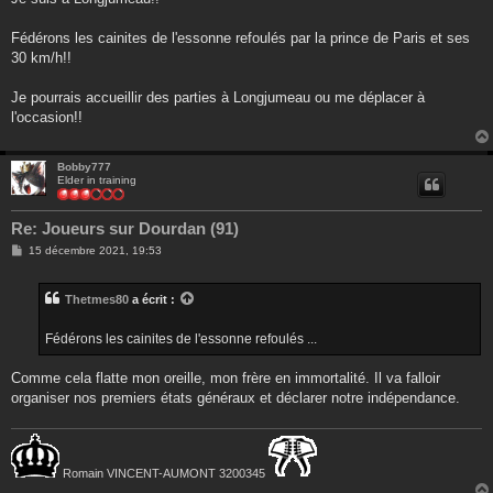
s
a
g
Fédérons les cainites de l'essonne refoulés par la prince de Paris et ses
e
30 km/h!!
Je pourrais accueillir des parties à Longjumeau ou me déplacer à
l'occasion!!
Bobby777
Elder in training
Re: Joueurs sur Dourdan (91)
M
15 décembre 2021, 19:53
e
s
s
Thetmes80
a écrit :
a
g
e
Fédérons les cainites de l'essonne refoulés ...
Comme cela flatte mon oreille, mon frère en immortalité. Il va falloir
organiser nos premiers états généraux et déclarer notre indépendance.
Romain VINCENT-AUMONT 3200345