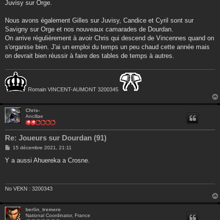
s
Juvisy sur Orge.
s
a
g
Nous avons également Gilles sur Juvisy, Candice et Cyril sont sur
e
Savigny sur Orge et nos nouveaux camarades de Dourdan.
On arrive régulièrement à avoir Chris qui descend de Vincennes quand on
s'organise bien. J'ai un emploi du temps un peu chaud cette année mais
on devrait bien réussir à faire des tables de temps à autres.
Romain VINCENT-AUMONT 3200345
Chris-
Ancillae
Re: Joueurs sur Dourdan (91)
M
15 décembre 2021, 21:11
e
s
Y a aussi Ahuereka a Crosne.
s
a
g
e
No VEKN : 3200343
berlin_tremere
National Coordinator, France