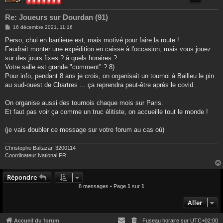
Re: Joueurs sur Dourdan (91)
M
16 décembre 2021, 11:16
e
s
Perso, chui en banlieue est, mais motivé pour faire la route !
s
Faudrait monter une expédition en caisse à l'occasion, mais vous jouez
a
g
sur des jours fixes ? à quels horaires ?
e
Votre salle est grande "comment" ? 8)
Pour info, pendant 8 ans je crois, on organisait un tournoi à Bailleu le pin
au sud-ouest de Chartres ... ça reprendra peut-être après le covid.
On organise aussi des tournois chaque mois sur Paris.
Et faut pas voir ça comme un truc élitiste, on accueille tout le monde !
(je vais doubler ce message sur votre forum au cas où)
Christophe Baltazar, 3200114
Coordinateur National FR
Répondre
8 messages • Page
1
sur
1
Aller
Accueil du forum
Fuseau horaire sur
UTC+02:00