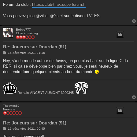
Forum du club :
https://club-triax.superforum.fr
Vous pouvez ping @vit et @Ysiel sur le discord VTES.
Bobby777
Elder in training
Re: Joueurs sur Dourdan (91)
M
14 décembre 2021, 21:16
e
s
Hey, y'a du monde autour de Juvisy, un peu plus haut sur la ligne C du
s
RER, si ça se développe bien par chez vous, je serai heureux de
a
g
descendre faire quelques bleeds au bout du monde
e
Romain VINCENT-AUMONT 3200345
Thetmes80
Neonate
Re: Joueurs sur Dourdan (91)
M
15 décembre 2021, 09:45
e
s
Je suis à Longjumeau!!