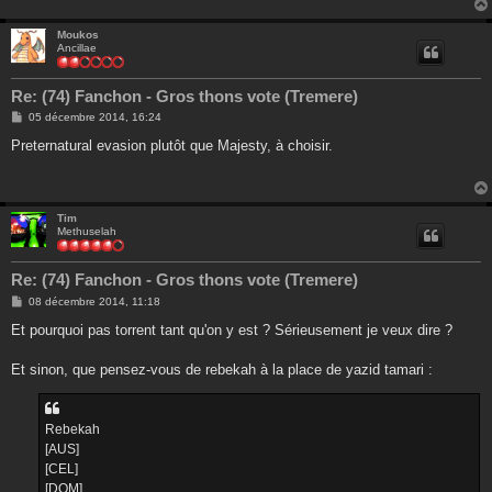
Moukos
Ancillae
Re: (74) Fanchon - Gros thons vote (Tremere)
M
05 décembre 2014, 16:24
e
s
Preternatural evasion plutôt que Majesty, à choisir.
s
a
g
e
Tim
Methuselah
Re: (74) Fanchon - Gros thons vote (Tremere)
M
08 décembre 2014, 11:18
e
s
Et pourquoi pas torrent tant qu'on y est ? Sérieusement je veux dire ?
s
a
g
Et sinon, que pensez-vous de rebekah à la place de yazid tamari :
e
Rebekah
[AUS]
[CEL]
[DOM]