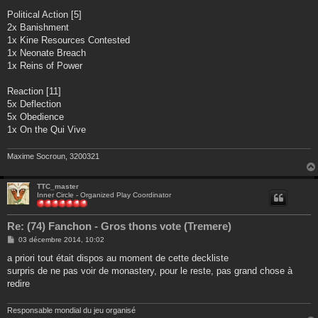
Political Action [5]
2x Banishment
1x Kine Resources Contested
1x Neonate Breach
1x Reins of Power
Reaction [11]
5x Deflection
5x Obedience
1x On the Qui Vive
Maxime Socroun, 3200321
TTC_master
Inner Circle - Organized Play Coordinator
Re: (74) Fanchon - Gros thons vote (Tremere)
M
03 décembre 2014, 10:02
e
s
a priori tout était dispos au moment de cette deckliste
s
surpris de ne pas voir de monastery, pour le reste, pas grand chose à
a
g
redire
e
Responsable mondial du jeu organisé