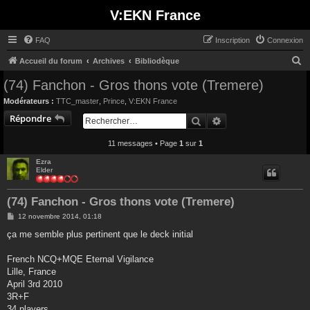
V:EKN France
FAQ
Inscription
Connexion
R
Accueil du forum
Archives
Bibliodèque
e
(74) Fanchon - Gros thons vote (Tremere)
c
Modérateurs :
TTC_master
,
Prince
,
V:EKN France
h
Répondre
Rechercher
Recherche avancée
e
11 messages • Page
1
sur
1
r
c
Ezra
Elder
h
e
(74) Fanchon - Gros thons vote (Tremere)
r
M
12 novembre 2014, 01:18
e
s
ça me semble plus pertinent que le deck initial
s
a
g
French NCQ+MQE Eternal Vigilance
e
Lille, France
April 3rd 2010
3R+F
34 players