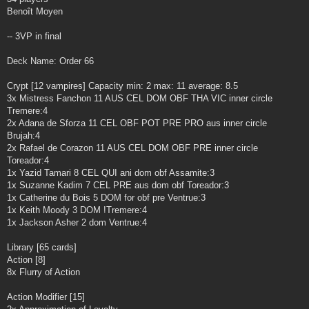
Benoît Moyen
-- 3VP in final
Deck Name: Order 66
Crypt [12 vampires] Capacity min: 2 max: 11 average: 8.5
3x Mistress Fanchon 11 AUS CEL DOM OBF THA VIC inner circle
Tremere:4
2x Adana de Sforza 11 CEL OBF POT PRE PRO aus inner circle
Brujah:4
2x Rafael de Corazon 11 AUS CEL DOM OBF PRE inner circle
Toreador:4
1x Yazid Tamari 8 CEL QUI ani dom obf Assamite:3
1x Suzanne Kadim 7 CEL PRE aus dom obf Toreador:3
1x Catherine du Bois 5 DOM for obf pre Ventrue:3
1x Keith Moody 3 DOM !Tremere:4
1x Jackson Asher 2 dom Ventrue:4
Library [65 cards]
Action [8]
8x Flurry of Action
Action Modifier [15]