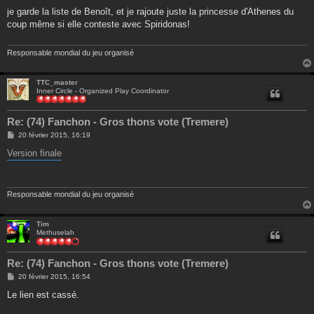
e
s
je garde la liste de Benoît, et je rajoute juste la princesse d'Athenes du
s
coup même si elle conteste avec Spiridonas!
a
g
e
Responsable mondial du jeu organisé
TTC_master
Inner Circle - Organized Play Coordinator
Re: (74) Fanchon - Gros thons vote (Tremere)
M
20 février 2015, 16:19
e
s
Version finale
s
a
g
e
Responsable mondial du jeu organisé
Tim
Methuselah
Re: (74) Fanchon - Gros thons vote (Tremere)
M
20 février 2015, 16:54
e
s
Le lien est cassé.
s
a