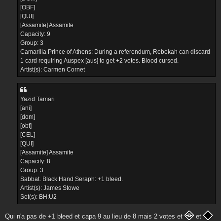
[OBF]
[QUI]
[Assamite] Assamite
Capacity: 9
Group: 3
Camarilla Prince of Athens: During a referendum, Rebekah can discard
1 card requiring Auspex [aus] to get +2 votes. Blood cursed.
Artist(s): Carmen Cornet
Yazid Tamari
[ani]
[dom]
[obf]
[CEL]
[QUI]
[Assamite] Assamite
Capacity: 8
Group: 3
Sabbat. Black Hand Seraph: +1 bleed.
Artist(s): James Stowe
Set(s): BH:U2
Qui n'a pas de +1 bleed et capa 9 au lieu de 8 mais 2 votes et
et