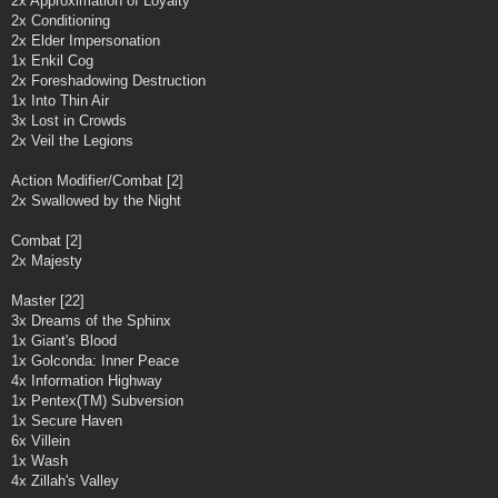
2x Approximation of Loyalty
2x Conditioning
2x Elder Impersonation
1x Enkil Cog
2x Foreshadowing Destruction
1x Into Thin Air
3x Lost in Crowds
2x Veil the Legions
Action Modifier/Combat [2]
2x Swallowed by the Night
Combat [2]
2x Majesty
Master [22]
3x Dreams of the Sphinx
1x Giant's Blood
1x Golconda: Inner Peace
4x Information Highway
1x Pentex(TM) Subversion
1x Secure Haven
6x Villein
1x Wash
4x Zillah's Valley