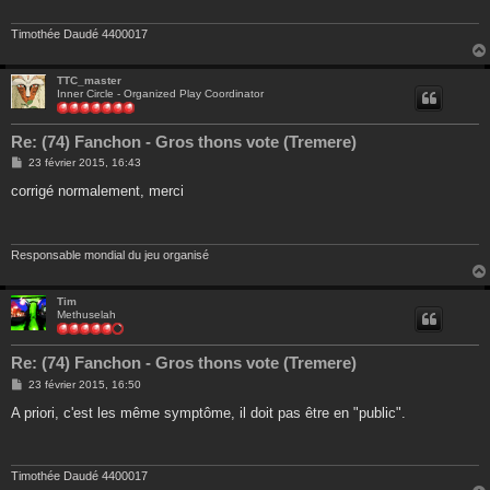
g
e
Timothée Daudé 4400017
TTC_master
Inner Circle - Organized Play Coordinator
Re: (74) Fanchon - Gros thons vote (Tremere)
M
23 février 2015, 16:43
e
s
corrigé normalement, merci
s
a
g
e
Responsable mondial du jeu organisé
Tim
Methuselah
Re: (74) Fanchon - Gros thons vote (Tremere)
M
23 février 2015, 16:50
e
s
A priori, c'est les même symptôme, il doit pas être en "public".
s
a
g
e
Timothée Daudé 4400017