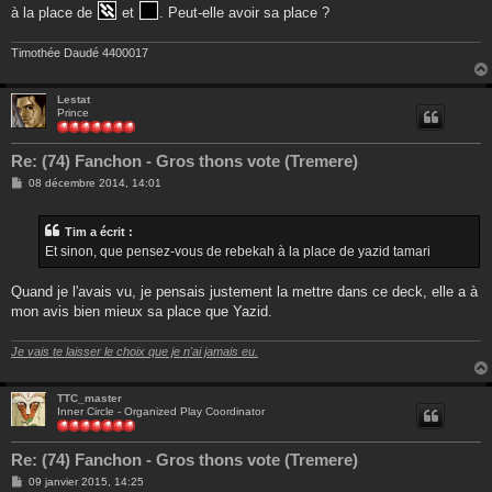
à la place de
et
. Peut-elle avoir sa place ?
Timothée Daudé 4400017
Lestat
Prince
Re: (74) Fanchon - Gros thons vote (Tremere)
M
08 décembre 2014, 14:01
e
s
s
Tim a écrit :
a
g
Et sinon, que pensez-vous de rebekah à la place de yazid tamari
e
Quand je l'avais vu, je pensais justement la mettre dans ce deck, elle a à
mon avis bien mieux sa place que Yazid.
Je vais te laisser le choix que je n'ai jamais eu.
TTC_master
Inner Circle - Organized Play Coordinator
Re: (74) Fanchon - Gros thons vote (Tremere)
M
09 janvier 2015, 14:25