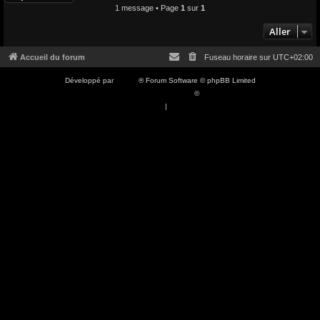
1 message • Page
1
sur
1
Aller
Accueil du forum
Fuseau horaire sur
UTC+02:00
Développé par
phpBB
® Forum Software © phpBB Limited
Traduction française officielle
©
Qiaeru
Confidentialité
|
Conditions