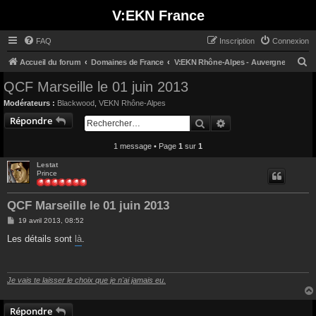
V:EKN France
FAQ
Inscription
Connexion
R
Accueil du forum
Domaines de France
V:EKN Rhône-Alpes - Auvergne
e
QCF Marseille le 01 juin 2013
c
Modérateurs :
Blackwood
,
VEKN Rhône-Alpes
h
Répondre
Rechercher
Recherche avancée
e
1 message • Page
1
sur
1
r
c
Lestat
Prince
h
e
QCF Marseille le 01 juin 2013
r
M
19 avril 2013, 08:52
e
s
Les détails sont
là
.
s
a
g
e
Je vais te laisser le choix que je n'ai jamais eu.
Répondre