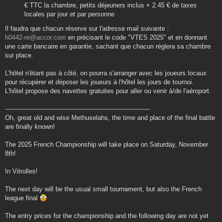
€ TTC la chambre, petits déjeuners inclus + 2.45 € de taxes
locales par jour et par personne
Il faudra que chacun réserve sur l'adresse mail suivante :
h0442-re@accor.com
en précisant le code "VTES 2025" et en donnant
une carte bancaire en garantie, sachant que chacun réglera sa chambre
sur place.
L’hôtel n'étant pas à côté, on pourra s'arranger avec les joueurs locaux
pour récupérer et déposer les joueurs à l'hôtel les jours de tournoi.
L'hôtel propose des navettes gratuites pour aller ou venir à/de l'aéroport.
-------------------------------------------------------------------------
Oh, great old and wise Methuselahs, the time and place of the final battle
are finally known!
The 2025 French Championship will take place on Saturday, November
8th!
In Vitrolles!
The next day will be the usual small tournament, but also the French
league final
The entry prices for the championship and the following day are not yet