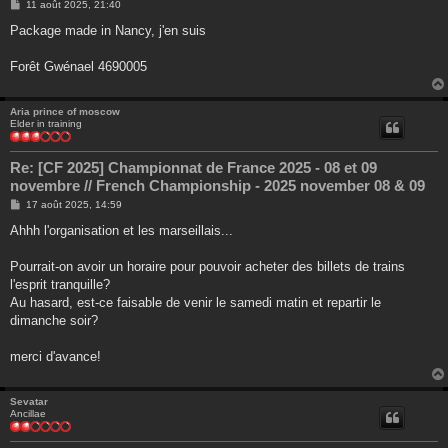
M
11 août 2025, 21:40
e
s
Package made in Nancy, j'en suis
s
a
g
Forêt Gwénael 4690005
e
Aria prince of moscow
Elder in training
Re: [CF 2025] Championnat de France 2025 - 08 et 09
novembre // French Championship - 2025 november 08 & 09
M
17 août 2025, 14:59
e
s
Ahhh l'organisation et les marseillais...
s
a
g
Pourrait-on avoir un horaire pour pouvoir acheter des billets de trains
e
l'esprit tranquille?
Au hasard, est-ce faisable de venir le samedi matin et repartir le
dimanche soir?
merci d'avance!
Sevatar
Ancillae