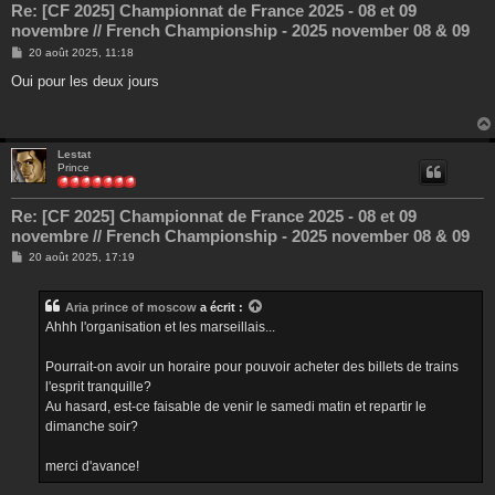
Re: [CF 2025] Championnat de France 2025 - 08 et 09
novembre // French Championship - 2025 november 08 & 09
M
20 août 2025, 11:18
e
s
Oui pour les deux jours
s
a
g
e
Lestat
Prince
Re: [CF 2025] Championnat de France 2025 - 08 et 09
novembre // French Championship - 2025 november 08 & 09
M
20 août 2025, 17:19
e
s
s
Aria prince of moscow
a écrit :
a
g
Ahhh l'organisation et les marseillais...
e
Pourrait-on avoir un horaire pour pouvoir acheter des billets de trains
l'esprit tranquille?
Au hasard, est-ce faisable de venir le samedi matin et repartir le
dimanche soir?
merci d'avance!