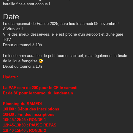
s
bataille finale sont connus !
a
g
e
Date
Le championnat de France 2025, aura lieu le samedi 08 novembre !
A Vitrolles !
Ville des mieux desservies, elle est proche d'un aéroport et d'une gare
TGV.
Début du tournoi à 10h
Le lendemain aura lieu, le petit tournoi habituel, mais également la finale
de la ligue française
.
Début du tournoi à 10h
Update :
La PAF sera de 20€ pour le CF le samedi
Et de 8€ pour le tournoi du lendemain
Planning du SAMEDI
10H00 : Début des inscriptions
10H30 : Fin des inscriptions
10h45-12h45 : RONDE 1
12h45-13h30 : PAUSE REPAS
13h40-15h40 : RONDE 2