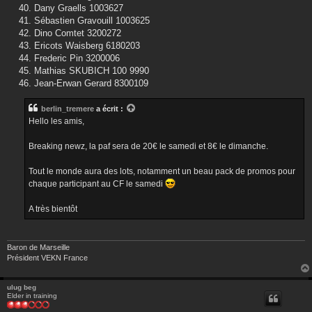
Dany Graells 1003627
Sébastien Gravouill 1003625
Dino Comtet 3200272
Ericots Waisberg 6180203
Frederic Pin 3200006
Mathias SKUBICH 100 9990
Jean-Erwan Gerard 8300109
berlin_tremere
a écrit :
Hello les amis,
Breaking newz, la paf sera de 20€ le samedi et 8€ le dimanche.
Tout le monde aura des lots, notamment un beau pack de promos pour
chaque participant au CF le samedi
A très bientôt
Baron de Marseille
Président VEKN France
ulug beg
Elder in training