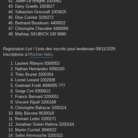
Julien Le Borgne 1003062
Dany Graells 1003627
Sébastien Gravouill 1003625
Dino Comtet 3200272
Bertrand Boudouric 4400022
Christophe Chevalier 4400005
Mathias SKUBICH 100 9990
Registration List / Liste des inscrits pour lendemain 09/11/2025:
Inscriptions à l'
Archon Vekn
.
Laurent Ribeyre 8300053
Nathan Hernandez 8300100
Théo Brunet 3200354
Lionel Lorand 1002939
Gwénael Forêt 4690005 ???
Serge Cirri 8300013
Franck Bernard 3200051
Vincent Ripoll 3200188
Christophe Baltazar 3200114
Billy Bécone 8630018
Romain Ledur 3200271
Jonathan Sinien Rahma 3200164
Martin Cuchet 3840022
Selim Ammouche 3200322