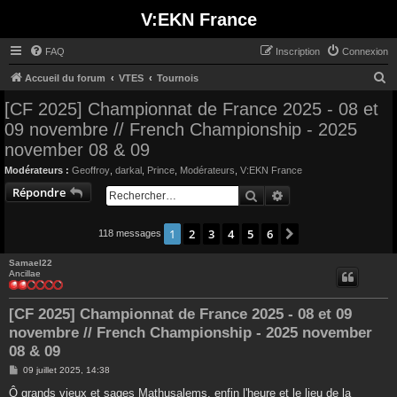
V:EKN France
FAQ
Inscription
Connexion
R
Accueil du forum
VTES
Tournois
e
[CF 2025] Championnat de France 2025 - 08 et
c
09 novembre // French Championship - 2025
h
november 08 & 09
e
Modérateurs :
Geoffroy
,
darkal
,
Prince
,
Modérateurs
,
V:EKN France
r
Répondre
Rechercher
Recherche avancée
c
h
1
2
3
4
5
6
Suivant
118 messages
e
Samael22
r
Ancillae
[CF 2025] Championnat de France 2025 - 08 et 09
novembre // French Championship - 2025 november
08 & 09
M
09 juillet 2025, 14:38
e
s
Ô grands vieux et sages Mathusalems, enfin l'heure et le lieu de la