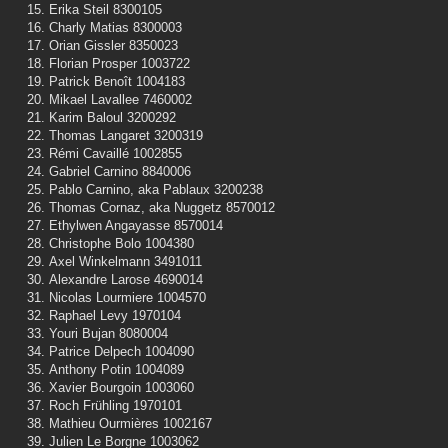
Erika Steil 8300105
Charly Matias 8300003
Orian Gissler 8350023
Florian Prosper 1003722
Patrick Benoît 1004183
Mikael Lavallee 7460002
Karim Baloul 3200292
Thomas Langaret 3200319
Rémi Cavaillé 1002855
Gabriel Carnino 8840006
Pablo Carnino, aka Pablaux 3200238
Thomas Cornaz, aka Nuggetz 8570012
Ethylwen Angayasse 8570014
Christophe Bolo 1004380
Axel Winkelmann 3491011
Alexandre Larose 4690014
Nicolas Lourmiere 1004570
Raphael Levy 1970104
Youri Bujan 8080004
Patrice Delpech 1004090
Anthony Potin 1004089
Xavier Bourgoin 1003060
Roch Frühling 1970101
Mathieu Ourmières 1002167
Julien Le Borgne 1003062