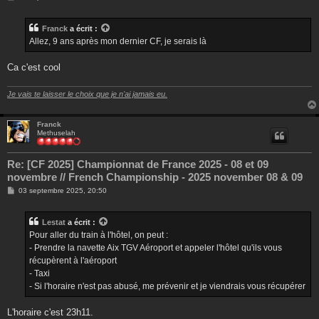
e
s
s
Franck
a écrit :
a
g
Allez, 9 ans après mon dernier CF, je serais là
e
Ca c'est cool
Je vais te laisser le choix que je n'ai jamais eu.
Franck
Methuselah
Re: [CF 2025] Championnat de France 2025 - 08 et 09
novembre // French Championship - 2025 november 08 & 09
M
03 septembre 2025, 20:50
e
s
s
Lestat
a écrit :
a
g
Pour aller du train à l'hôtel, on peut :
e
- Prendre la navette Aix TGV Aéroport et appeler l'hôtel qu'ils vous
récupèrent à l'aéroport
- Taxi
- Si l'horaire n'est pas abusé, me prévenir et je viendrais vous récupérer
L'horaire c'est 23h11.