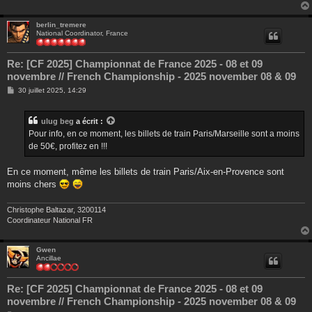
berlin_tremere
National Coordinator, France
Re: [CF 2025] Championnat de France 2025 - 08 et 09
novembre // French Championship - 2025 november 08 & 09
M
30 juillet 2025, 14:29
e
s
s
ulug beg
a écrit :
a
g
Pour info, en ce moment, les billets de train Paris/Marseille sont a moins
e
de 50€, profitez en !!!
En ce moment, même les billets de train Paris/Aix-en-Provence sont
moins chers
Christophe Baltazar, 3200114
Coordinateur National FR
Gwen
Ancillae
Re: [CF 2025] Championnat de France 2025 - 08 et 09
novembre // French Championship - 2025 november 08 & 09