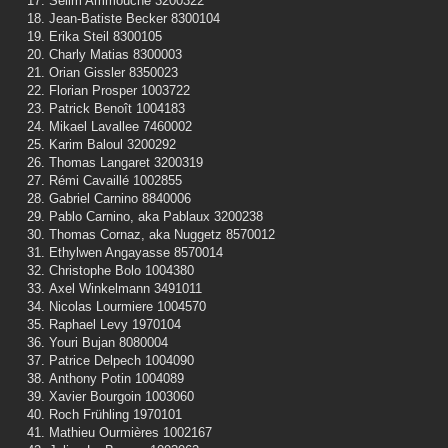
Selim Ammouche 3200322
Jean-Batiste Becker 8300104
Erika Steil 8300105
Charly Matias 8300003
Orian Gissler 8350023
Florian Prosper 1003722
Patrick Benoît 1004183
Mikael Lavallee 7460002
Karim Baloul 3200292
Thomas Langaret 3200319
Rémi Cavaillé 1002855
Gabriel Carnino 8840006
Pablo Carnino, aka Pablaux 3200238
Thomas Cornaz, aka Nuggetz 8570012
Ethylwen Angayasse 8570014
Christophe Bolo 1004380
Axel Winkelmann 3491011
Nicolas Lourmiere 1004570
Raphael Levy 1970104
Youri Bujan 8080004
Patrice Delpech 1004090
Anthony Potin 1004089
Xavier Bourgoin 1003060
Roch Frühling 1970101
Mathieu Ourmières 1002167