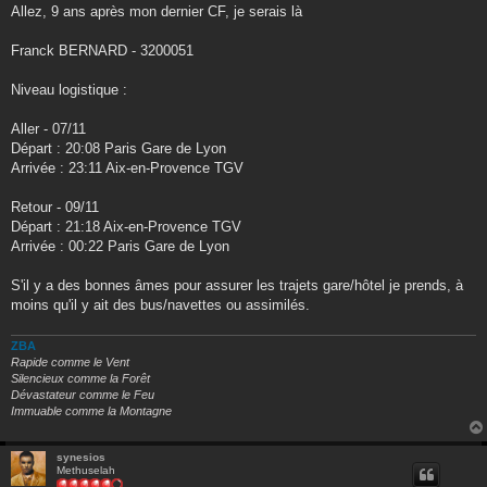
s
Allez, 9 ans après mon dernier CF, je serais là
s
a
g
Franck BERNARD - 3200051
e
Niveau logistique :
Aller - 07/11
Départ : 20:08 Paris Gare de Lyon
Arrivée : 23:11 Aix-en-Provence TGV
Retour - 09/11
Départ : 21:18 Aix-en-Provence TGV
Arrivée : 00:22 Paris Gare de Lyon
S'il y a des bonnes âmes pour assurer les trajets gare/hôtel je prends, à
moins qu'il y ait des bus/navettes ou assimilés.
ZBA
Rapide comme le Vent
Silencieux comme la Forêt
Dévastateur comme le Feu
Immuable comme la Montagne
synesios
Methuselah