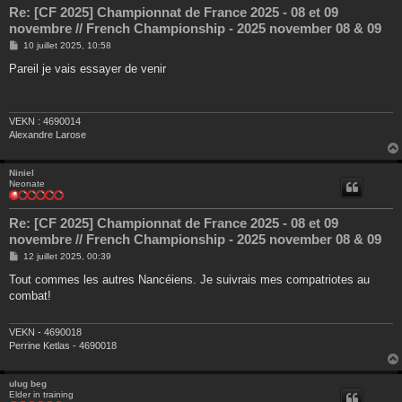
Re: [CF 2025] Championnat de France 2025 - 08 et 09
novembre // French Championship - 2025 november 08 & 09
M
10 juillet 2025, 10:58
e
s
Pareil je vais essayer de venir
s
a
g
e
VEKN : 4690014
Alexandre Larose
Niniel
Neonate
Re: [CF 2025] Championnat de France 2025 - 08 et 09
novembre // French Championship - 2025 november 08 & 09
M
12 juillet 2025, 00:39
e
s
Tout commes les autres Nancéiens. Je suivrais mes compatriotes au
s
combat!
a
g
e
VEKN - 4690018
Perrine Ketlas - 4690018
ulug beg
Elder in training