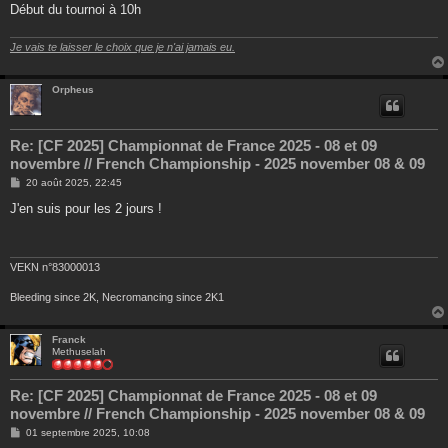
Début du tournoi à 10h
Je vais te laisser le choix que je n'ai jamais eu.
Orpheus
Re: [CF 2025] Championnat de France 2025 - 08 et 09
novembre // French Championship - 2025 november 08 & 09
M
20 août 2025, 22:45
e
s
J'en suis pour les 2 jours !
s
a
g
e
VEKN n°83000013
Bleeding since 2K, Necromancing since 2K1
Franck
Methuselah
Re: [CF 2025] Championnat de France 2025 - 08 et 09
novembre // French Championship - 2025 november 08 & 09
M
01 septembre 2025, 10:08
e