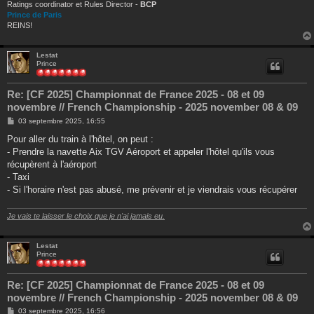
Ratings coordinator et Rules Director -
BCP
Prince de Paris
REINS!
Lestat
Prince
Re: [CF 2025] Championnat de France 2025 - 08 et 09
novembre // French Championship - 2025 november 08 & 09
M
03 septembre 2025, 16:55
e
s
Pour aller du train à l'hôtel, on peut :
s
- Prendre la navette Aix TGV Aéroport et appeler l'hôtel qu'ils vous
a
g
récupèrent à l'aéroport
e
- Taxi
- Si l'horaire n'est pas abusé, me prévenir et je viendrais vous récupérer
Je vais te laisser le choix que je n'ai jamais eu.
Lestat
Prince
Re: [CF 2025] Championnat de France 2025 - 08 et 09
novembre // French Championship - 2025 november 08 & 09
M
03 septembre 2025, 16:56