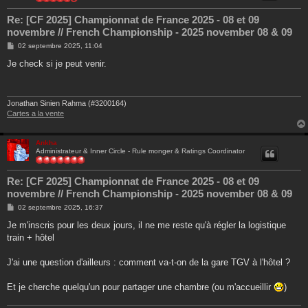
Re: [CF 2025] Championnat de France 2025 - 08 et 09
novembre // French Championship - 2025 november 08 & 09
M
02 septembre 2025, 11:04
e
s
Je check si je peut venir.
s
a
g
e
Jonathan Sinien Rahma (#3200164)
Cartes a la vente
Ankha
Administrateur & Inner Circle - Rule monger & Ratings Coordinator
Re: [CF 2025] Championnat de France 2025 - 08 et 09
novembre // French Championship - 2025 november 08 & 09
M
02 septembre 2025, 16:37
e
s
Je m'inscris pour les deux jours, il ne me reste qu'à régler la logistique
s
train + hôtel
a
g
e
J'ai une question d'ailleurs : comment va-t-on de la gare TGV à l'hôtel ?
Et je cherche quelqu'un pour partager une chambre (ou m'accueillir
)