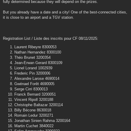
fully determined because they will depend on the prizes.
But you already have a date and a city! One of the best-connected cities,
it is close to an airport and a TGV station.
Registration List / Liste des inscrits pour CF 08/11/2025:
Laurent Ribeyre 8300053
Nathan Hernandez 8300100
Théo Brunet 3200354
Jean-Erwan Gerard 8300109
Lionel Lorand 1002939
Frederic Pin 3200006
Alexandre Larose 4690014
Gwénael Forêt 4690005
Serge Cirri 8300013
Franck Bernard 3200051
Vincent Ripoll 3200188
Christophe Baltazar 3200114
Billy Bécone 8630018
Romain Ledur 3200271
Jonathan Sinien Rahma 3200164
Martin Cuchet 3840022