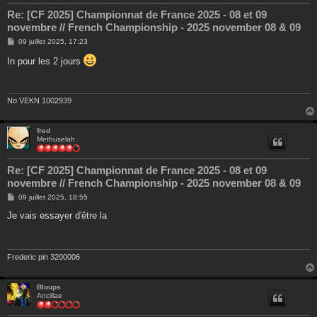
Re: [CF 2025] Championnat de France 2025 - 08 et 09
novembre // French Championship - 2025 november 08 & 09
M
09 juillet 2025, 17:23
e
s
In pour les 2 jours
s
a
g
e
No VEKN 1002939
fred
Methuselah
Re: [CF 2025] Championnat de France 2025 - 08 et 09
novembre // French Championship - 2025 november 08 & 09
M
09 juillet 2025, 18:55
e
s
Je vais essayer d'être la
s
a
g
e
Frederic pin 3200006
Bloups
Ancillae