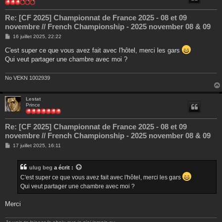
Re: [CF 2025] Championnat de France 2025 - 08 et 09
novembre // French Championship - 2025 november 08 & 09
M
16 juillet 2025, 22:22
e
s
C'est super ce que vous avez fait avec l'hôtel, merci les gars
s
Qui veut partager une chambre avec moi ?
a
g
e
No VEKN 1002939
Lestat
Prince
Re: [CF 2025] Championnat de France 2025 - 08 et 09
novembre // French Championship - 2025 november 08 & 09
M
17 juillet 2025, 16:11
e
s
s
ulug beg
a écrit :
a
g
C'est super ce que vous avez fait avec l'hôtel, merci les gars
e
Qui veut partager une chambre avec moi ?
Merci