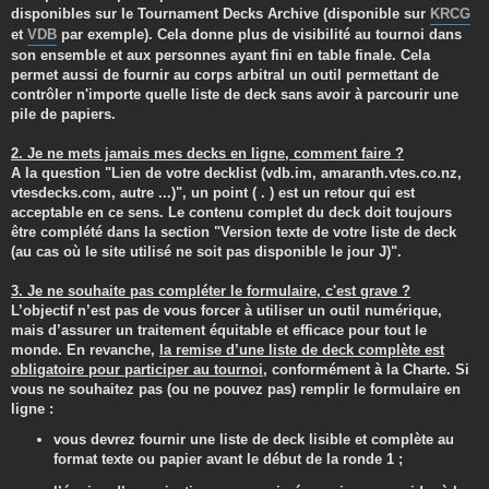
disponibles sur le Tournament Decks Archive (disponible sur
KRCG
et
VDB
par exemple). Cela donne plus de visibilité au tournoi dans
son ensemble et aux personnes ayant fini en table finale. Cela
permet aussi de fournir au corps arbitral un outil permettant de
contrôler n'importe quelle liste de deck sans avoir à parcourir une
pile de papiers.
2. Je ne mets jamais mes decks en ligne, comment faire ?
A la question "Lien de votre decklist (vdb.im, amaranth.vtes.co.nz,
vtesdecks.com, autre ...)", un point ( . ) est un retour qui est
acceptable en ce sens. Le contenu complet du deck doit toujours
être complété dans la section "Version texte de votre liste de deck
(au cas où le site utilisé ne soit pas disponible le jour J)".
3. Je ne souhaite pas compléter le formulaire, c'est grave ?
L’objectif n’est pas de vous forcer à utiliser un outil numérique,
mais d’assurer un traitement équitable et efficace pour tout le
monde. En revanche,
la remise d’une liste de deck complète est
obligatoire pour participer au tournoi
, conformément à la Charte. Si
vous ne souhaitez pas (ou ne pouvez pas) remplir le formulaire en
ligne :
vous devrez fournir une liste de deck lisible et complète au
format texte ou papier avant le début de la ronde 1 ;