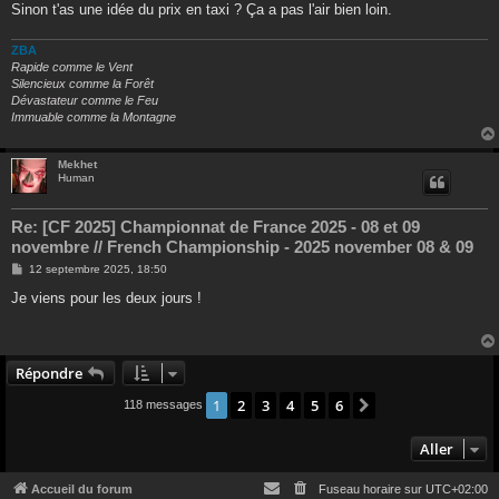
Sinon t'as une idée du prix en taxi ? Ça a pas l'air bien loin.
ZBA
Rapide comme le Vent
Silencieux comme la Forêt
Dévastateur comme le Feu
Immuable comme la Montagne
Mekhet
Human
Re: [CF 2025] Championnat de France 2025 - 08 et 09
novembre // French Championship - 2025 november 08 & 09
M
12 septembre 2025, 18:50
e
s
Je viens pour les deux jours !
s
a
g
e
Répondre
1
2
3
4
5
6
Suivant
118 messages
Aller
Accueil du forum
Fuseau horaire sur
UTC+02:00