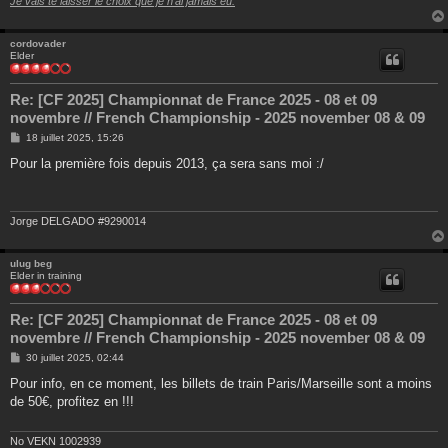
Je vais te laisser le choix que je n'ai jamais eu.
cordovader
Elder
Re: [CF 2025] Championnat de France 2025 - 08 et 09
novembre // French Championship - 2025 november 08 & 09
M
18 juillet 2025, 15:26
e
s
Pour la première fois depuis 2013, ça sera sans moi :/
s
a
g
e
Jorge DELGADO #9290014
ulug beg
Elder in training
Re: [CF 2025] Championnat de France 2025 - 08 et 09
novembre // French Championship - 2025 november 08 & 09
M
30 juillet 2025, 02:44
e
s
Pour info, en ce moment, les billets de train Paris/Marseille sont a moins
s
de 50€, profitez en !!!
a
g
e
No VEKN 1002939