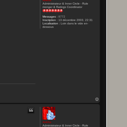
Ankha
Administrateur & Inner Circle - Rule
monger & Ratings Coordinator
Messages :
8772
Inscription :
13 décembre 2003, 22:31
Localisation :
Loin dans le vide en-
dessous
H
a
u
t
Ankha
Administrateur & Inner Circle - Rule