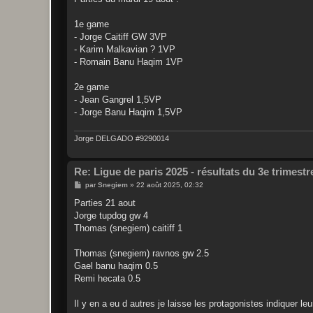
s
a
g
1e game
e
- Jorge Caitiff GW 3VP
- Karim Malkavian ? 1VP
- Romain Banu Haqim 1VP
2e game
- Jean Gangrel 1,5VP
- Jorge Banu Haqim 1,5VP
Jorge DELGADO #9290014
Re: Ligue de paris 2025 - résultats du 3e trimestr
M
par
Snegiem
»
22 août 2025, 02:32
e
s
Parties 21 aout
s
Jorge tupdog gw 4
a
g
Thomas (snegiem) caitiff 1
e
Thomas (snegiem) ravnos gw 2.5
Gael banu haqim 0.5
Remi hecata 0.5
Il y en a eu d autres je laisse les protagonistes indiquer leu