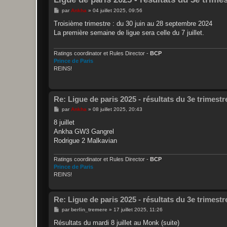
M
par
Ankha
»
04 juillet 2025, 09:56
e
s
Troisième trimestre : du 30 juin au 28 septembre 2024
s
La première semaine de ligue sera celle du 7 juillet.
a
g
e
Ratings coordinator et Rules Director -
BCP
Prince de Paris
REINS!
Re: Ligue de paris 2025 - résultats du 3e trimestr
M
par
Ankha
»
08 juillet 2025, 20:43
e
s
8 juillet
s
Ankha GW3 Gangrel
a
g
Rodrigue 2 Malkavian
e
Ratings coordinator et Rules Director -
BCP
Prince de Paris
REINS!
Re: Ligue de paris 2025 - résultats du 3e trimestr
M
par
berlin_tremere
»
17 juillet 2025, 11:26
e
s
Résultats du mardi 8 juillet au Monk (suite)