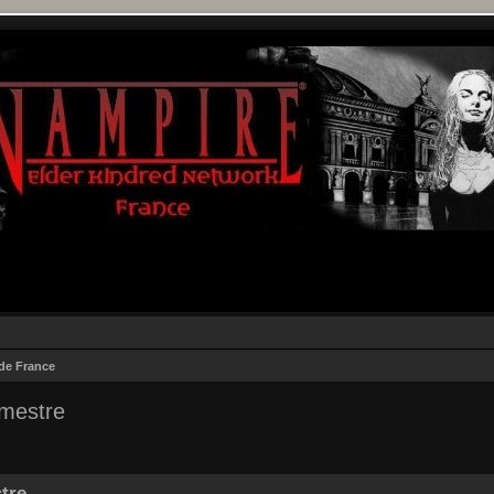
 de France
imestre
r
rche avancée
stre