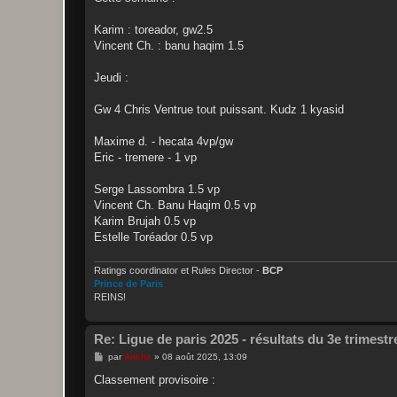
s
a
g
Karim : toreador, gw2.5
e
Vincent Ch. : banu haqim 1.5
Jeudi :
Gw 4 Chris Ventrue tout puissant. Kudz 1 kyasid
Maxime d. - hecata 4vp/gw
Eric - tremere - 1 vp
Serge Lassombra 1.5 vp
Vincent Ch. Banu Haqim 0.5 vp
Karim Brujah 0.5 vp
Estelle Toréador 0.5 vp
Ratings coordinator et Rules Director -
BCP
Prince de Paris
REINS!
Re: Ligue de paris 2025 - résultats du 3e trimestr
M
par
Ankha
»
08 août 2025, 13:09
e
s
Classement provisoire :
s