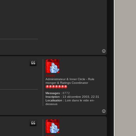
H
a
u
t
Ankha
Administrateur & Inner Circle - Rule
monger & Ratings Coordinator
Messages :
8772
Inscription :
13 décembre 2003, 22:31
Localisation :
Loin dans le vide en-
dessous
H
a
u
t
Ankha