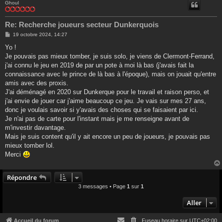
Ghoul
Re: Recherche joueurs secteur Dunkerquois
M
19 octobre 2024, 14:27
e
s
Yo !
s
Je pouvais pas mieux tomber, je suis solo, je viens de Clermont-Ferrand,
a
g
j'ai connu le jeu en 2019 de par un pote à moi là bas (j'avais fait la
e
connaissance avec le prince de là bas à l'époque), mais on jouait qu'entre
amis avec des proxis.
J'ai déménagé en 2020 sur Dunkerque pour le travail et raison perso, et
j'ai envie de jouer car j'aime beaucoup ce jeu. Je vais sur mes 27 ans,
donc je voulais savoir si y'avais des choses qui se faisaient par ici.
Je n'ai pas de carte pour l'instant mais je me renseigne avant de
m'investir davantage.
Mais je suis content qu'il y ait encore un peu de joueurs, je pouvais pas
mieux tomber lol.
Merci
Répondre
3 messages • Page
1
sur
1
Aller
Accueil du forum
Fuseau horaire sur
UTC+02:00