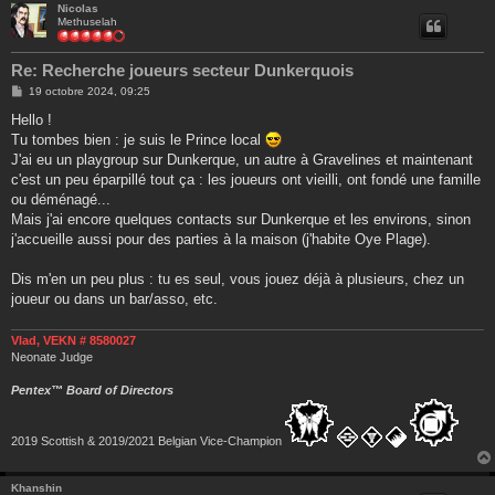
Nicolas
Methuselah
Re: Recherche joueurs secteur Dunkerquois
M
19 octobre 2024, 09:25
e
s
Hello !
s
Tu tombes bien : je suis le Prince local
a
g
J'ai eu un playgroup sur Dunkerque, un autre à Gravelines et maintenant
e
c'est un peu éparpillé tout ça : les joueurs ont vieilli, ont fondé une famille
ou déménagé...
Mais j'ai encore quelques contacts sur Dunkerque et les environs, sinon
j'accueille aussi pour des parties à la maison (j'habite Oye Plage).
Dis m'en un peu plus : tu es seul, vous jouez déjà à plusieurs, chez un
joueur ou dans un bar/asso, etc.
Vlad, VEKN # 8580027
Neonate Judge
Pentex™ Board of Directors
2019 Scottish & 2019/2021 Belgian Vice-Champion
Khanshin