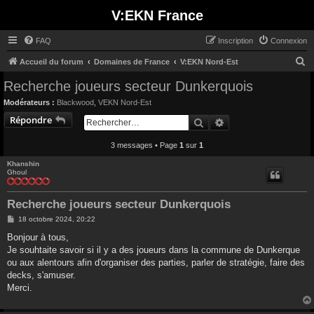
V:EKN France
FAQ
Inscription
Connexion
R
Accueil du forum
Domaines de France
V:EKN Nord-Est
e
Recherche joueurs secteur Dunkerquois
c
Modérateurs :
Blackwood
,
VEKN Nord-Est
h
Répondre
Rechercher
Recherche avancée
e
3 messages • Page
1
sur
1
r
c
Khanshin
Ghoul
h
e
Recherche joueurs secteur Dunkerquois
r
M
18 octobre 2024, 20:22
e
s
Bonjour à tous,
s
Je souhtaite savoir si il y a des joueurs dans la commune de Dunkerque
a
g
ou aux alentours afin d'organiser des parties, parler de stratégie, faire des
e
decks, s'amuser.
Merci.