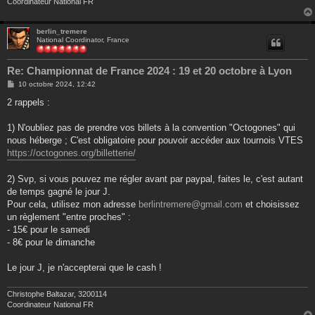
Coordinateur National FR
berlin_tremere
National Coordinator, France
Re: Championnat de France 2024 : 19 et 20 octobre à Lyon
M
10 octobre 2024, 12:42
e
s
2 rappels :
s
a
g
1) N'oubliez pas de prendre vos billets à la convention "Octogones" qui
e
nous héberge ; C'est obligatoire pour pouvoir accéder aux tournois VTES
https://octogones.org/billetterie/
2) Svp, si vous pouvez me régler avant par paypal, faites le, c'est autant
de temps gagné le jour J.
Pour cela, utilisez mon adresse
berlintremere@gmail.com
et choisissez
un règlement "entre proches" :
- 15€ pour le samedi
- 8€ pour le dimanche
Le jour J, je n'accepterai que le cash !
Christophe Baltazar, 3200114
Coordinateur National FR