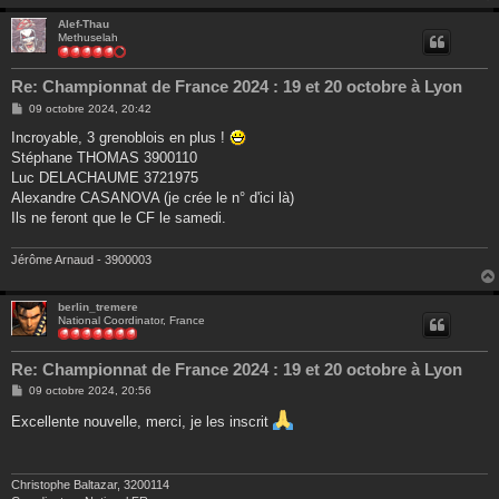
Alef-Thau
Methuselah
Re: Championnat de France 2024 : 19 et 20 octobre à Lyon
M
09 octobre 2024, 20:42
e
s
Incroyable, 3 grenoblois en plus !
s
Stéphane THOMAS 3900110
a
g
Luc DELACHAUME 3721975
e
Alexandre CASANOVA (je crée le n° d'ici là)
Ils ne feront que le CF le samedi.
Jérôme Arnaud - 3900003
berlin_tremere
National Coordinator, France
Re: Championnat de France 2024 : 19 et 20 octobre à Lyon
M
09 octobre 2024, 20:56
e
s
Excellente nouvelle, merci, je les inscrit
s
a
g
e
Christophe Baltazar, 3200114