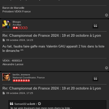
e
Baron de Marseille
Président VEKN France
Bloups
Ancillae
Re: Championnat de France 2024 : 19 et 20 octobre à Lyon
M
09 octobre 2024, 14:23
e
s
Au fait, faudra faire gaffe mais Valentin GAU apparaît 2 fois dans la liste
s
le dimanche ^^
a
g
e
VEKN : 4690014
Alexandre Larose
berlin_tremere
National Coordinator, France
Re: Championnat de France 2024 : 19 et 20 octobre à Lyon
M
09 octobre 2024, 17:25
e
s
s
Samael22
a écrit :
a
g
Je ne vois toujours pas mon nom dans la liste :