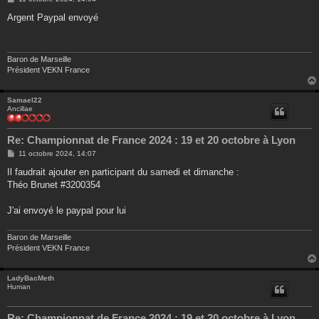
e
s
Argent Paypal envoyé
s
a
g
e
Baron de Marseille
Président VEKN France
Samael22
Ancillae
Re: Championnat de France 2024 : 19 et 20 octobre à Lyon
M
11 octobre 2024, 14:07
e
s
Il faudrait ajouter en participant du samedi et dimanche :
s
Théo Brunet #3200354
a
g
e
J'ai envoyé le paypal pour lui
Baron de Marseille
Président VEKN France
LadyBacMeth
Human
Re: Championnat de France 2024 : 19 et 20 octobre à Lyon