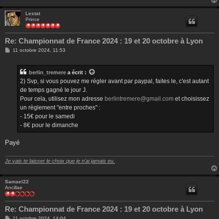
Lestat
Prince
Re: Championnat de France 2024 : 19 et 20 octobre à Lyon
M
11 octobre 2024, 11:53
e
s
s
berlin_tremere
a écrit :
a
g
2) Svp, si vous pouvez me régler avant par paypal, faites le, c'est autant
e
de temps gagné le jour J.
Pour cela, utilisez mon adresse
berlintremere@gmail.com
et choisissez
un règlement "entre proches" :
- 15€ pour le samedi
- 8€ pour le dimanche
Payé
Je vais te laisser le choix que je n'ai jamais eu.
Samael22
Ancillae
Re: Championnat de France 2024 : 19 et 20 octobre à Lyon
M
11 octobre 2024, 14:04