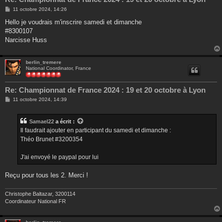
M
11 octobre 2024, 14:26
e
s
Hello je voudrais m'inscrire samedi et dimanche
s
#8300107
a
g
Narcisse Huss
e
berlin_tremere
National Coordinator, France
Re: Championnat de France 2024 : 19 et 20 octobre à Lyon
M
11 octobre 2024, 14:39
e
s
s
Samael22
a écrit :
a
g
Il faudrait ajouter en participant du samedi et dimanche :
e
Théo Brunet #3200354
J'ai envoyé le paypal pour lui
Reçu pour tous les 2. Merci !
Christophe Baltazar, 3200114
Coordinateur National FR