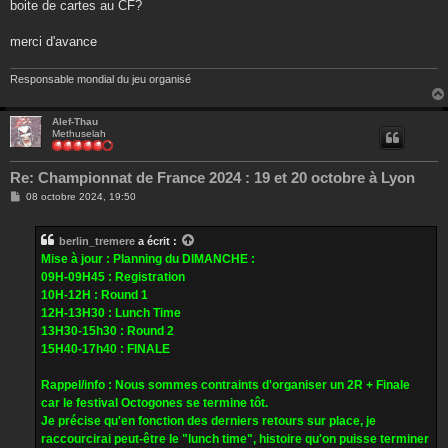
boite de cartes au CF?
merci d'avance
Responsable mondial du jeu organisé
Alef-Thau
Methuselah
Re: Championnat de France 2024 : 19 et 20 octobre à Lyon
M
08 octobre 2024, 19:50
e
s
s
berlin_tremere
a écrit :
a
g
Mise à jour : Planning du DIMANCHE :
e
09H-09H45 : Registration
10H-12H : Round 1
12H-13H30 : Lunch Time
13H30-15h30 : Round 2
15H40-17h40 : FINALE
Rappel/info : Nous sommes contraints d'organiser un 2R + Finale
car le festival Octogones se termine tôt.
Je précise qu'en fonction des derniers retours sur place, je
raccourcirai peut-être le "lunch time", histoire qu'on puisse terminer