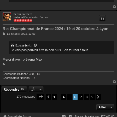
berlin_tremere
National Coordinator, France
Re: Championnat de France 2024 : 19 et 20 octobre à Lyon
M
14 octobre 2024, 13:50
e
s
s
Ezra
a écrit :
a
g
Je vais pas pouvoir être la non plus. Bon tournoi à tous.
e
Merci d'avoir prévenu Max
A++
Christophe Baltazar, 3200114
Coordinateur National FR
Répondre
Page
6
sur
9
1
4
5
6
7
8
9
Précédent
Suivant
179 messages
…
Aller
Accueil du forum
Fuseau horaire sur
UTC+02:00