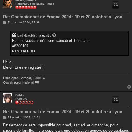
berlin_tremere
National Coordinator, France
Re: Championnat de France 2024 : 19 et 20 octobre à Lyon
M
11 octobre 2024, 14:39
e
s
s
LadyBacMeth
a écrit :
a
g
Hello je voudrais m'inscrire samedi et dimanche
e
#8300107
Narcisse Huss
Hello,
Merci, tu es enregistré !
Christophe Baltazar, 3200114
Coordinateur National FR
Pablo
Neonate
Re: Championnat de France 2024 : 19 et 20 octobre à Lyon
M
13 octobre 2024, 12:52
e
s
Finalement ce sera impossible pour moi, samedi et dimanche, pour
s
raisons de famille. Il y a cependant une délégation genevoise de quelques
a