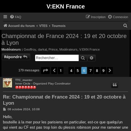
V:EKN France
FAQ
Inscription
Connexion
R
Accueil du forum
VTES
Tournois
e
Championnat de France 2024 : 19 et 20 octobre
c
à Lyon
h
Modérateurs :
Geoffroy
,
darkal
,
Prince
,
Modérateurs
,
V:EKN France
e
Répondre
Rechercher
Recherche avancée
r
c
Page
6
sur
9
1
4
5
6
7
8
9
Précédent
Suivant
179 messages
…
h
TTC_master
e
Inner Circle - Organized Play Coordinator
r
Re: Championnat de France 2024 : 19 et 20 octobre à
Lyon
M
08 octobre 2024, 10:08
e
s
Hello,
s
bouteille à la mer pour les parisiens en particulier, est-ce que quelqu'un
a
g
qui vient au CF est pas trop loin du plessis robinson pour me ramener une
e