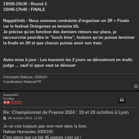
13H30-15h30 : Round 2
15H40-17h40 : FINALE
Rappel/info : Nous sommes contraints d'organiser un 2R + Finale
car le festival Octogones se termine tôt.
Je précise qu'en fonction des derniers retours sur place, je
raccourcirai peut-être le "lunch time", histoire qu'on puisse terminer
la finale en 2H et que chacun puisse avoir son train
Autre mise à jour : Les tournois les 2 jours se dérouleront en multi-
judge ... sauf si qqun veut se dévouer
Christophe Baltazar, 3200114
Coordinateur National FR
Samael22
Ancillae
Re: Championnat de France 2024 : 19 et 20 octobre à Lyon
M
09 octobre 2024, 12:05
e
s
Je ne vois toujours pas mon nom dans la liste :
s
Nathan Hernandez 8300100.
a
g
C'est parce que ça fait 46 joueurs c'est ça !