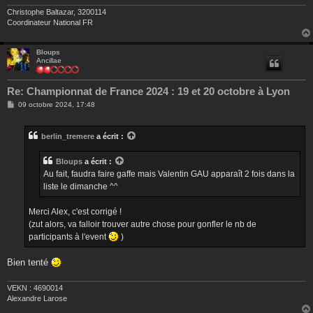
Christophe Baltazar, 3200114
Coordinateur National FR
Bloups
Ancillae
Re: Championnat de France 2024 : 19 et 20 octobre à Lyon
M
09 octobre 2024, 17:48
e
s
s
berlin_tremere
a écrit :
a
g
e
Bloups
a écrit :
Au fait, faudra faire gaffe mais Valentin GAU apparaît 2 fois dans la
liste le dimanche ^^
Merci Alex, c'est corrigé !
(zut alors, va falloir trouver autre chose pour gonfler le nb de
participants à l'event
)
Bien tenté
VEKN : 4690014
Alexandre Larose