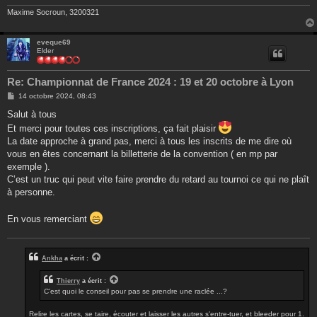
e
Maxime Socroun, 3200321
eveque69
Elder
Re: Championnat de France 2024 : 19 et 20 octobre à Lyon
M
14 octobre 2024, 08:43
e
s
Salut à tous
s
Et merci pour toutes ces inscriptions, ça fait plaisir
a
g
La date approche à grand pas, merci à tous les inscrits de me dire où
e
vous en êtes concernant la billetterie de la convention ( en mp par
exemple ).
C’est un truc qui peut vite faire prendre du retard au tournoi ce qui ne plaît
à personne.
En vous remerciant
Ankha
a écrit :
Thierry
a écrit :
C'est quoi le conseil pour pas se prendre une raclée ...?
Relire les cartes, se taire, écouter et laisser les autres s'entre-tuer, et bleeder pour 1.