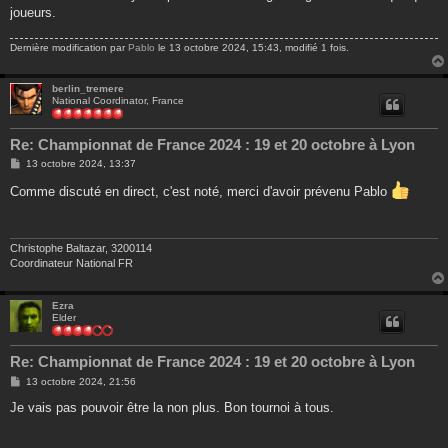
g
joueurs.
e
Dernière modification par
Pablo
le 13 octobre 2024, 15:43, modifié 1 fois.
berlin_tremere
National Coordinator, France
Re: Championnat de France 2024 : 19 et 20 octobre à Lyon
M
13 octobre 2024, 13:37
e
s
Comme discuté en direct, c'est noté, merci d'avoir prévenu Pablo
s
a
g
e
Christophe Baltazar, 3200114
Coordinateur National FR
Ezra
Elder
Re: Championnat de France 2024 : 19 et 20 octobre à Lyon
M
13 octobre 2024, 21:56
e
s
Je vais pas pouvoir être la non plus. Bon tournoi à tous.
s
a
g