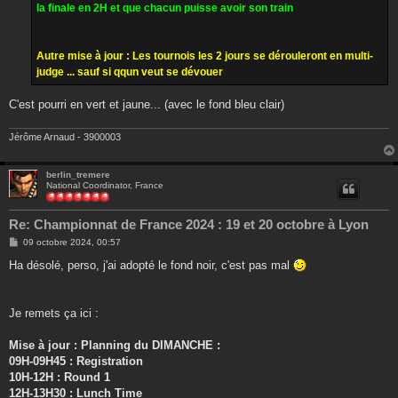
la finale en 2H et que chacun puisse avoir son train
Autre mise à jour : Les tournois les 2 jours se dérouleront en multi-
judge ... sauf si qqun veut se dévouer
C'est pourri en vert et jaune... (avec le fond bleu clair)
Jérôme Arnaud - 3900003
berlin_tremere
National Coordinator, France
Re: Championnat de France 2024 : 19 et 20 octobre à Lyon
M
09 octobre 2024, 00:57
e
s
Ha désolé, perso, j'ai adopté le fond noir, c'est pas mal
s
a
g
e
Je remets ça ici :
Mise à jour : Planning du DIMANCHE :
09H-09H45 : Registration
10H-12H : Round 1
12H-13H30 : Lunch Time