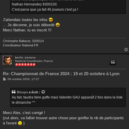
e
Nathan Hernandez 8300100.
C'est parce que ça fait 46 joueurs c'est ça !
J'attendais toutes les infos
... Je déconne, je suis débordé
Merci Nathan, tu es inscrit !!!
Christophe Baltazar, 3200114
Coordinateur National FR
berlin_tremere
National Coordinator, France
Re: Championnat de France 2024 : 19 et 20 octobre à Lyon
M
09 octobre 2024, 17:27
e
s
s
Bloups
a écrit :
a
g
Au fait, faudra faire gaffe mais Valentin GAU apparaît 2 fois dans la liste
e
le dimanche ^^
Merci Alex, c'est corrigé !
(zut alors, va falloir trouver autre chose pour gonfler le nb de participants
à l'event
)