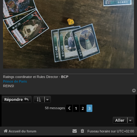
Ratings coordinator et Rules Director -
BCP
Prince de Paris
REINS!
Répondre
1
2
3
Précédent
58 messages
Aller
Accueil du forum
Fuseau horaire sur
UTC+02:00