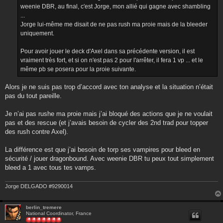
weenie DBR, au final, c'est Jorge, mon allié qui gagne avec shambling
...
Jorge lui-même me disait de ne pas rush ma proie mais de la bleeder
uniquement.
Pour avoir jouer le deck d'Axel dans sa précédente version, il est
vraiment très fort, et si on n'est pas 2 pour l'arrêter, il fera 1 vp ... et le
même pb se posera pour la proie suivante.
Alors je ne suis pas trop d’accord avec ton analyse et la situation n’était
pas du tout pareille.
Je n’ai pas rushe ma proie mais j’ai bloqué des actions que je ne voulait
pas et des rescue (et j’avais besoin de cycler des 2nd trad pour topper
des rush contre Axel).
La différence est que j’ai besoin de torp ses vampires pour bleed en
sécurité / jouer dragonbound. Avec weenie DBR tu peux tout simplement
bleed a 1 avec tous tes vamps.
Jorge DELGADO #9290014
berlin_tremere
National Coordinator, France