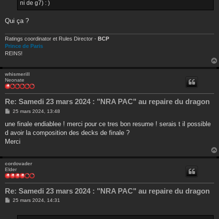
ni de g7) : )
Qui ça ?
Ratings coordinator et Rules Director -
BCP
Prince de Paris
REINS!
whismerill
Neonate
Re: Samedi 23 mars 2024 : "NRA PAC" au repaire du dragon
M
25 mars 2024, 13:48
e
s
une finale endiablee ! merci pour ce tres bon resume ! serais t il possible
s
d avoir la composition des decks de finale ?
a
g
Merci
e
cordovader
Elder
Re: Samedi 23 mars 2024 : "NRA PAC" au repaire du dragon
M
25 mars 2024, 14:31
e
s
s