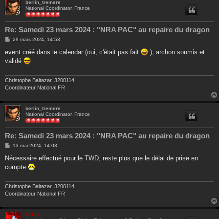
berlin_tremere
National Coordinator, France
Re: Samedi 23 mars 2024 : "NRA PAC" au repaire du dragon
M
29 mars 2024, 14:53
e
s
event créé dans le calendar (oui, c'était pas fait
), archon soumis et
s
validé
a
g
e
Christophe Baltazar, 3200114
Coordinateur National FR
berlin_tremere
National Coordinator, France
Re: Samedi 23 mars 2024 : "NRA PAC" au repaire du dragon
M
13 mai 2024, 14:03
e
s
Nécessaire effectué pour le TWD, reste plus que le délai de prise en
s
compte
a
g
e
Christophe Baltazar, 3200114
Coordinateur National FR
Ankha