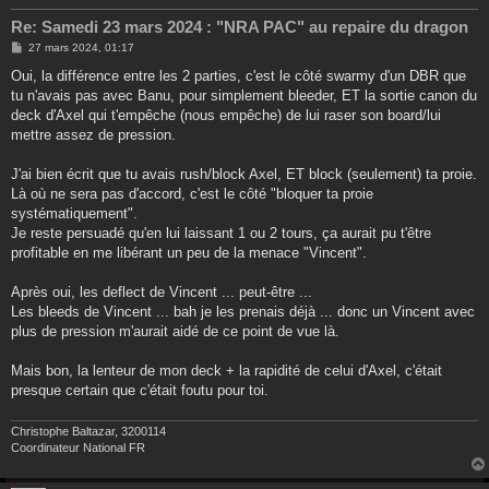
Re: Samedi 23 mars 2024 : "NRA PAC" au repaire du dragon
M
27 mars 2024, 01:17
e
s
Oui, la différence entre les 2 parties, c'est le côté swarmy d'un DBR que
s
tu n'avais pas avec Banu, pour simplement bleeder, ET la sortie canon du
a
g
deck d'Axel qui t'empêche (nous empêche) de lui raser son board/lui
e
mettre assez de pression.
J'ai bien écrit que tu avais rush/block Axel, ET block (seulement) ta proie.
Là où ne sera pas d'accord, c'est le côté "bloquer ta proie
systématiquement".
Je reste persuadé qu'en lui laissant 1 ou 2 tours, ça aurait pu t'être
profitable en me libérant un peu de la menace "Vincent".
Après oui, les deflect de Vincent ... peut-être ...
Les bleeds de Vincent ... bah je les prenais déjà ... donc un Vincent avec
plus de pression m'aurait aidé de ce point de vue là.
Mais bon, la lenteur de mon deck + la rapidité de celui d'Axel, c'était
presque certain que c'était foutu pour toi.
Christophe Baltazar, 3200114
Coordinateur National FR