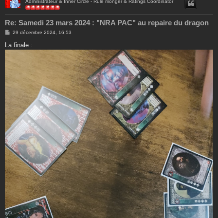
Administrateur & Inner Circle - Rule monger & Ratings Coordinator
Re: Samedi 23 mars 2024 : "NRA PAC" au repaire du dragon
M
29 décembre 2024, 16:53
e
s
La finale :
s
a
g
e