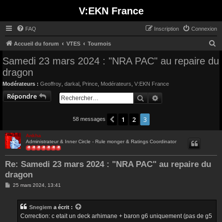
V:EKN France
FAQ
Inscription
Connexion
R
Accueil du forum
VTES
Tournois
e
Samedi 23 mars 2024 : "NRA PAC" au repaire du
c
dragon
h
Modérateurs :
Geoffroy
,
darkal
,
Prince
,
Modérateurs
,
V:EKN France
e
Répondre
Rechercher
Recherche avancée
r
c
1
2
3
Précédent
58 messages
h
Ankha
e
Administrateur & Inner Circle - Rule monger & Ratings Coordinator
r
Re: Samedi 23 mars 2024 : "NRA PAC" au repaire du
dragon
M
25 mars 2024, 13:41
e
s
s
Snegiem
a écrit :
a
g
Correction: c etait un deck arhimane + baron g6 uniquement (pas de g5
e