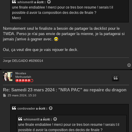
whismerill
a écrit :
a
g
une finale endiablee ! merci pour ce tres bon resume ! serais t il
e
possible d avoir la composition des decks de finale ?
Merci
Normalement seul le finaliste a besoin de partager la decklist pour le
TWDA. Perso je n'ai pas envie de partager la mienne, je la partagerai si
jamais j'arrive à gagner avec.
Oui, ça veut dire que je vais rejouer le deck.
Jorge DELGADO #9290014
Nicolas
Methuselah
Re: Samedi 23 mars 2024 : "NRA PAC" au repaire du dragon
M
25 mars 2024, 15:10
e
s
s
cordovader
a écrit :
a
g
e
whismerill
a écrit :
une finale endiablee ! merci pour ce tres bon resume ! serais t il
possible d avoir la composition des decks de finale ?