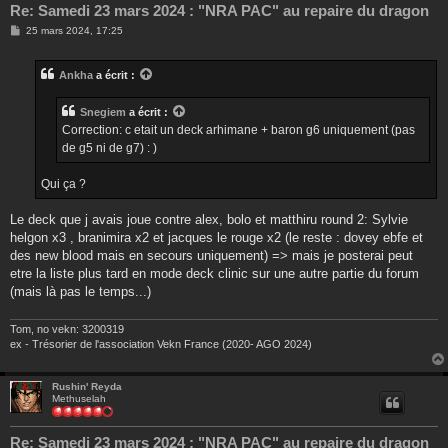
Re: Samedi 23 mars 2024 : "NRA PAC" au repaire du dragon
M
25 mars 2024, 17:25
e
s
s
Ankha
a écrit :
a
g
e
Snegiem
a écrit :
Correction: c etait un deck arhimane + baron g6 uniquement (pas
de g5 ni de g7) : )
Qui ça ?
Le deck que j avais joue contre alex, bolo et matthiru round 2: Sylvie
helgon x3 , branimira x2 et jacques le rouge x2 (le reste : dovey ebfe et
des new blood mais en secours uniquement) => mais je posterai peut
etre la liste plus tard en mode deck clinic sur une autre partie du forum
(mais là pas le temps...)
Tom, no vekn: 3200319
ex - Trésorier de l'association Vekn France (2020- AGO 2024)
Rushin' Reyda
Methuselah
Re: Samedi 23 mars 2024 : "NRA PAC" au repaire du dragon