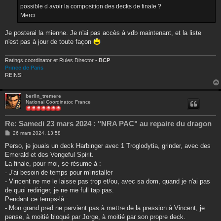
e
possible d avoir la composition des decks de finale ?
Merci
Je posterai la mienne. Je n'ai pas accès à vdb maintenant, et la liste
n'est pas à jour de toute façon
Ratings coordinator et Rules Director -
BCP
Prince de Paris
REINS!
berlin_tremere
National Coordinator, France
Re: Samedi 23 mars 2024 : "NRA PAC" au repaire du dragon
M
26 mars 2024, 13:58
e
s
Perso, je jouais un deck Harbinger avec 1 Troglodytia, grinder, avec des
s
Emerald et des Vengeful Spirit.
a
g
La finale, pour moi, se résume à :
e
- J'ai besoin de temps pour m'installer
- Vincent ne me le laisse pas trop et/ou, avec sa dom, quand je n'ai pas
de quoi rediriger, je ne me full tap pas.
Pendant ce temps-là :
- Mon grand pred ne parvient pas à mettre de la pression à Vincent, je
pense, à moitié bloqué par Jorge, à moitié par son propre deck.