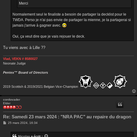
Merci
Normalement seul le finaliste a besoin de partager la decklist pour le
TWDA. Perso je n'ai pas envie de partager la mienne, je la partagerai si
jamais j'arrive à gagner avec.
Oui, ça veut dire que je vais rejouer le deck.
Tu viens avec à Lille ??
Vlad, VEKN # 8580027
Neonate Judge
Pentex™ Board of Directors
2019 Scottish & 2019/2021 Belgian Vice-Champion
cordovader
Elder
Re: Samedi 23 mars 2024 : "NRA PAC" au repaire du dragon
M
25 mars 2024, 16:34
e
s
s
Nicolas
a écrit :