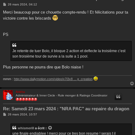
M
26 mars 2024, 04:12
e
s
Merci beaucoup pour ce chouette compte-rendu ! Et félicitations pour ta
s
victoire contre les briscards
a
g
e
PS
Je retente de tuer Bolo, il bloque 2 action et deflecte la troisième c’est
son troisième tour de survie a la suite a 1 pool.
Plus personne ne pourra dire que Bolo niaise !
mmm :
http://www.dailymotion.com/video/x7i3x8 ... g_creation
Ankha
Administrateur & Inner Circle - Rule monger & Ratings Coordinator
Re: Samedi 23 mars 2024 : "NRA PAC" au repaire du dragon
M
26 mars 2024, 10:57
e
s
s
whismerill
a écrit :
a
g
une finale endiablee ! merci pour ce tres bon resume ! serais t il