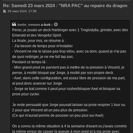
Re: Samedi 23 mars 2024 : "NRA PAC" au repaire du dragon
M
26 mars 2024, 17:58
e
s
s
berlin_tremere
a écrit :
a
g
Perso, je jouais un deck Harbinger avec 1 Troglodytia, grinder, avec des
e
Emerald et des Vengeful Spirit.
La finale, pour moi, se résume à :
- J'ai besoin de temps pour m'installer
- Vincent ne me le laisse pas trop et/ou, avec sa dom, quand je n'ai pas
de quoi rediriger, je ne me full tap pas.
Pendant ce temps-là :
- Mon grand pred ne parvient pas à mettre de la pression à Vincent, je
pense, à moitié bloqué par Jorge, à moitié par son propre deck.
- Axel, dans cette configuration, est assez libre de pression de ma part,
et peut donc avancer sur Jorge
- Jorge se bat comme il peut pour rusher/bloquer Axel et bloquer sa
proie pour cycler.
Je reste persuadé que Jorge pouvait laisser sa proie respirer 1 tour ou
2 pour que Vincent ait un peu plus de pression.
(Ce qui m'aurait permis de pousser un peu plus sur Axel).
On a connu la même situation à 4 la semaine d'avant ou j'avais commis
la même erreur de casser la gueule à mon pred et à ma proie avec