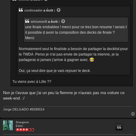
a
g
e
cordovader
a écrit :
whismerill
a écrit :
une finale endiablee ! merci pour ce tres bon resume ! serais t
il possible d avoir la composition des decks de finale ?
Merci
Normalement seul le finaliste a besoin de partager la decklist pour
le TWDA. Perso je n'ai pas envie de partager la mienne, je la
partagerai si jamais j'arrive à gagner avec.
Oui, ça veut dire que je vais rejouer le deck.
Tu viens avec à Lille ??
Non je t'avoue que j'ai un peu la flemme je n'aurais pas ma voiture ce
week-end. :/
Jorge DELGADO #9290014
Snegiem
Elder