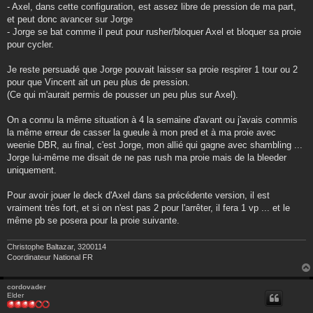
- Axel, dans cette configuration, est assez libre de pression de ma part,
et peut donc avancer sur Jorge
- Jorge se bat comme il peut pour rusher/bloquer Axel et bloquer sa proie
pour cycler.
Je reste persuadé que Jorge pouvait laisser sa proie respirer 1 tour ou 2
pour que Vincent ait un peu plus de pression.
(Ce qui m'aurait permis de pousser un peu plus sur Axel).
On a connu la même situation à 4 la semaine d'avant ou j'avais commis
la même erreur de casser la gueule à mon pred et à ma proie avec
weenie DBR, au final, c'est Jorge, mon allié qui gagne avec shambling ...
Jorge lui-même me disait de ne pas rush ma proie mais de la bleeder
uniquement.
Pour avoir jouer le deck d'Axel dans sa précédente version, il est
vraiment très fort, et si on n'est pas 2 pour l'arrêter, il fera 1 vp ... et le
même pb se posera pour la proie suivante.
Christophe Baltazar, 3200114
Coordinateur National FR
cordovader
Elder