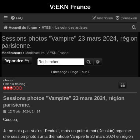
V:EKN France
FAQ
Inscription
Connexion
R
Accueil du forum
VTES
Le coin des artistes
e
Sessions photos "Vampire" 23 mars 2024, région
c
parisienne.
h
Modérateurs :
Modérateurs
,
V:EKN France
e
Répondre
Rechercher
Recherche avancée
r
1 message • Page
1
sur
1
c
h
choupi
Elder in training
e
r
Sessions photos "Vampire" 23 mars 2024, région
parisienne.
M
12 février 2024, 14:14
e
s
Coucou,
s
a
g
Je ne sais pas si c'est l'endroit, mais un pote à moi (Deuskin) organise
e
une session photo sur la thématique Vampire le 23 mars 2024 en région