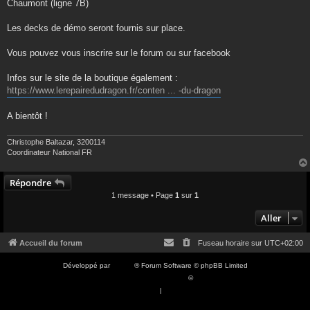
Chaumont (ligne 7B)
Les decks de démo seront fournis sur place.
Vous pouvez vous inscrire sur le forum ou sur facebook
Infos sur le site de la boutique également :
https://www.lerepairedudragon.fr/conten ... -du-dragon
A bientôt !
Christophe Baltazar, 3200114
Coordinateur National FR
Répondre
1 message • Page
1
sur
1
Aller
Accueil du forum
Fuseau horaire sur
UTC+02:00
Développé par
phpBB
® Forum Software © phpBB Limited
Traduction française officielle
©
Qiaeru
Confidentialité
|
Conditions