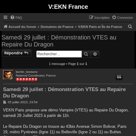
V:EKN France
FAQ
Inscription
Connexion
R
Accueil du forum
Domaines de France
V:EKN Paris et Île de France
e
Samedi 29 juillet : Démonstration VTES au
c
Repaire Du Dragon
h
Répondre
Rechercher
Recherche avancée
e
r
1 message • Page
1
sur
1
c
berlin_tremere
National Coordinator, France
h
e
Samedi 29 juillet : Démonstration VTES au Repaire
r
Du Dragon
M
05 juillet 2023, 23:54
e
s
VEKN Paris propose une démo Vampire (VTES) au Repaire Du Dragon,
s
samedi 29 Juillet 2023 à partir de 11h.
a
g
e
Le Repaire Du Dragon se trouve au 43bis Avenue Simon Bolivar, Paris
19, métro Pyrénées (ligne 11) ou Belleville (ligne 2 ou 11) ou Buttes