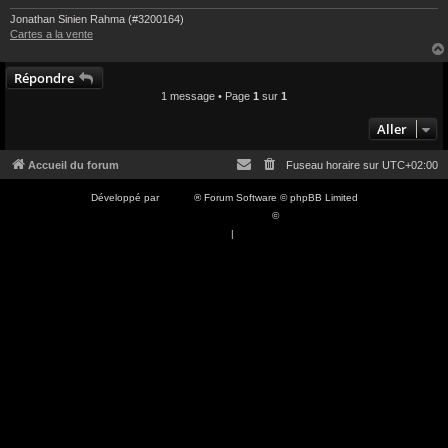
Jonathan Sinien Rahma (#3200164)
Cartes a la vente
Répondre
1 message • Page
1
sur
1
Aller
Accueil du forum
Fuseau horaire sur
UTC+02:00
Développé par
phpBB
® Forum Software © phpBB Limited
Traduction française officielle
©
Qiaeru
Confidentialité
|
Conditions