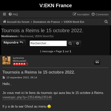
V:EKN France
FAQ
Inscription
Connexion
R
Accueil du forum
Domaines de France
V:EKN Nord-Est
e
Tournois a Reims le 15 octobre 2022.
c
Modérateurs :
Blackwood
,
VEKN Nord-Est
h
Répondre
Rechercher
Recherche avancée
e
1 message • Page
1
sur
1
r
c
synesios
Methuselah
h
e
Tournois a Reims le 15 octobre 2022.
r
M
13 septembre 2022, 06:14
e
s
Hello ,
s
a
g
Je vous met ici le liens du tournois qui aura lieu le 15 octobre à Reims.
e
viewtopic.php?p=235146#p235146
Il y a de la war Ghoul au menu