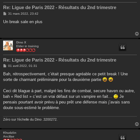
Re: Ligue de Paris 2022 - Résultats du 2nd trimestre
M
31 mars 2022, 23:42
e
s
Un break sale en plus
s
a
g
e
Dino X
Elder in training
Re: Ligue de Paris 2022 - Résultats du 2nd trimestre
M
01 avril 2022, 01:31
e
s
Bah, rétrospectivement, c’était presque agréable ce petit break ! Une
s
sorte de charmant préliminaire pour la deuxième partie
a
g
e
Ceci dit blague à part, malgré les fins de combat, secure haven ou autre,
bah « Red list » c’est un vrai défaut sur un vampire en fait…
Je
pensais pourtant avoir prévu à peu prêt une défense mais j’avais sans
doute sous-estimé le problème.
Zéro sur l’échelle du Dino .3200272.
Khudzlin
Ancillae