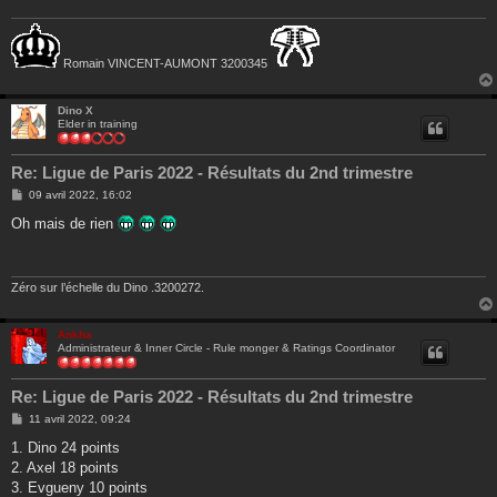
Romain VINCENT-AUMONT 3200345
Dino X
Elder in training
Re: Ligue de Paris 2022 - Résultats du 2nd trimestre
M
09 avril 2022, 16:02
e
s
Oh mais de rien
s
a
g
e
Zéro sur l’échelle du Dino .3200272.
Ankha
Administrateur & Inner Circle - Rule monger & Ratings Coordinator
Re: Ligue de Paris 2022 - Résultats du 2nd trimestre
M
11 avril 2022, 09:24
e
s
1. Dino 24 points
s
2. Axel 18 points
a
g
3. Evgueny 10 points