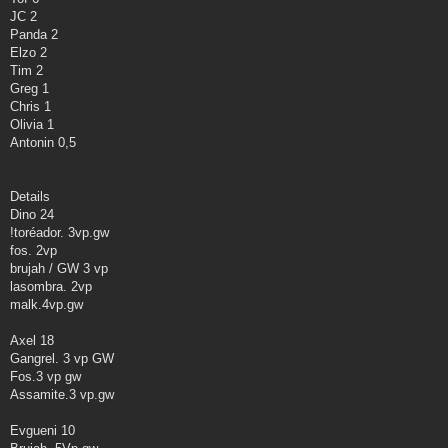
JC 2
Panda 2
Elzo 2
Tim 2
Greg 1
Chris 1
Olivia 1
Antonin 0,5
Details
Dino 24
!toréador. 3vp.gw
fos. 2vp
brujah / GW 3 vp
lasombra. 2vp
malk.4vp.gw
Axel 18
Gangrel. 3 vp GW
Fos.3 vp gw
Assamite.3 vp.gw
Evgueni 10