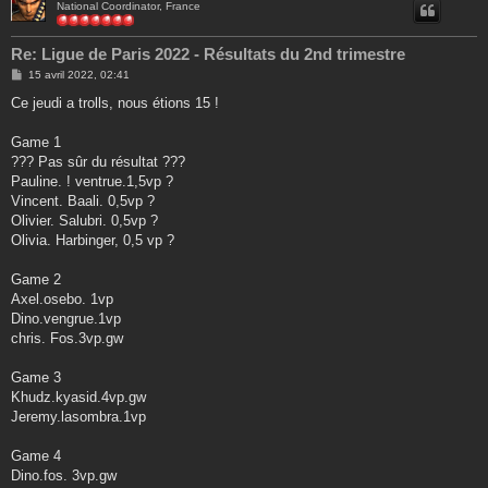
National Coordinator, France
Re: Ligue de Paris 2022 - Résultats du 2nd trimestre
M
15 avril 2022, 02:41
e
s
Ce jeudi a trolls, nous étions 15 !
s
a
g
Game 1
e
??? Pas sûr du résultat ???
Pauline. ! ventrue.1,5vp ?
Vincent. Baali. 0,5vp ?
Olivier. Salubri. 0,5vp ?
Olivia. Harbinger, 0,5 vp ?
Game 2
Axel.osebo. 1vp
Dino.vengrue.1vp
chris. Fos.3vp.gw
Game 3
Khudz.kyasid.4vp.gw
Jeremy.lasombra.1vp
Game 4
Dino.fos. 3vp.gw