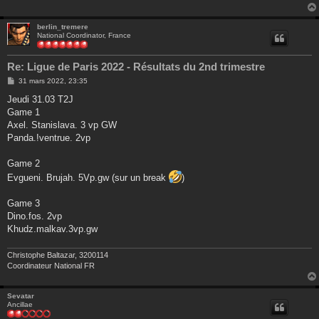
berlin_tremere
National Coordinator, France
Re: Ligue de Paris 2022 - Résultats du 2nd trimestre
M
31 mars 2022, 23:35
e
s
Jeudi 31.03 T2J
s
Game 1
a
g
Axel. Stanislava. 3 vp GW
e
Panda.!ventrue. 2vp
Game 2
Evgueni. Brujah. 5Vp.gw (sur un break
)
Game 3
Dino.fos. 2vp
Khudz.malkav.3vp.gw
Christophe Baltazar, 3200114
Coordinateur National FR
Sevatar
Ancillae