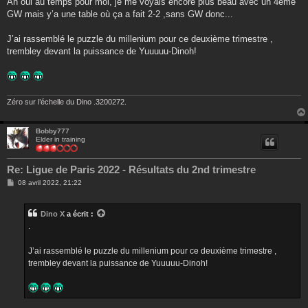
Ah oui au temps pour moi, je me voyais encore plus beau avec un 4ème
s
GW mais y’a une table où ça a fait 2-2 ,sans GW donc...
a
g
e
J’ai rassemblé le puzzle du millenium pour ce deuxième trimestre ,
trembley devant la puissance de Yuuuuu-Dinoh!
Zéro sur l’échelle du Dino .3200272.
Bobby777
Elder in training
Re: Ligue de Paris 2022 - Résultats du 2nd trimestre
M
08 avril 2022, 21:22
e
s
s
Dino X
a écrit :
a
g
.
e
J’ai rassemblé le puzzle du millenium pour ce deuxième trimestre ,
trembley devant la puissance de Yuuuuu-Dinoh!