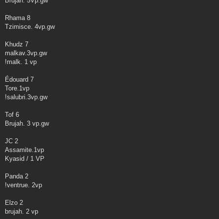
Brujah. 5Vp.gw
Rhama 8
Tzimisce. 4vp.gw
Khudz 7
malkav.3vp.gw
!malk. 1 vp
Édouard 7
Tore.1vp
!salubri.3vp.gw
Tof 6
Brujah. 3 vp.gw
JC 2
Assamite.1vp
Kyasid / 1 VP
Panda 2
!ventrue. 2vp
Elzo 2
brujah. 2 vp