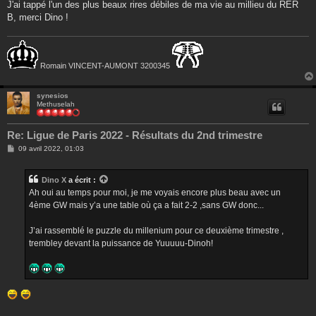
J'ai tappé l'un des plus beaux rires débiles de ma vie au millieu du RER
B, merci Dino !
Romain VINCENT-AUMONT 3200345
synesios
Methuselah
Re: Ligue de Paris 2022 - Résultats du 2nd trimestre
M
09 avril 2022, 01:03
e
s
s
Dino X
a écrit :
a
g
Ah oui au temps pour moi, je me voyais encore plus beau avec un
e
4ème GW mais y’a une table où ça a fait 2-2 ,sans GW donc...
J’ai rassemblé le puzzle du millenium pour ce deuxième trimestre ,
trembley devant la puissance de Yuuuuu-Dinoh!