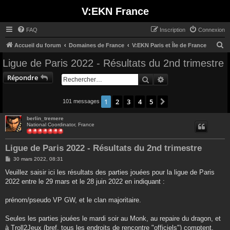
V:EKN France
FAQ
Inscription
Connexion
R
Accueil du forum
Domaines de France
V:EKN Paris et Île de France
e
Ligue de Paris 2022 - Résultats du 2nd trimestre
c
Répondre
Rechercher
Recherche avancée
h
e
1
2
3
4
5
Suivant
101 messages
r
c
berlin_tremere
National Coordinator, France
h
e
Ligue de Paris 2022 - Résultats du 2nd trimestre
r
M
30 mars 2022, 08:31
e
s
Veuillez saisir ici les résultats des parties jouées pour la ligue de Paris
s
2022 entre le 29 mars et le 28 juin 2022 en indiquant :
a
g
e
prénom/pseudo VP GW, et le clan majoritaire.
Seules les parties jouées le mardi soir au Monk, au repaire du dragon, et
à Troll2Jeux (bref, tous les endroits de rencontre "officiels") comptent.