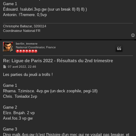
s
Game 1
a
g
Édouard. !salubri.3vp.gw (sur un break 8) 8) 8) )
e
Antonin. !Tremere. 0,5vp
Christophe Baltazar, 3200114
Coordinateur National FR
berlin_tremere
National Coordinator, France
Re: Ligue de Paris 2022 - Résultats du 2nd trimestre
M
07 avril 2022, 22:46
e
s
Les parties du jeudi a trolls !
s
a
g
Game 1
e
Rhama. Tzimisce. 4vp.gw (un deck zoophile, pegi-18)
Chris. Toréador.1vp
Game 2
Elzo. Brujah. 2 vp
Axel.fos.3 vp gw
Game 3
Dino malk.4vp.gw (c'est l'histoire d'un mec qui ne voulait pas breaker, et