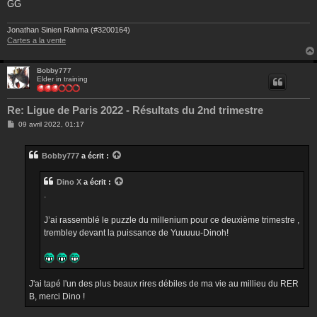
GG
Jonathan Sinien Rahma (#3200164)
Cartes a la vente
Bobby777
Elder in training
Re: Ligue de Paris 2022 - Résultats du 2nd trimestre
M
09 avril 2022, 01:17
e
s
s
Bobby777
a écrit :
a
g
e
Dino X
a écrit :
.
J’ai rassemblé le puzzle du millenium pour ce deuxième trimestre ,
trembley devant la puissance de Yuuuuu-Dinoh!
J'ai tapé l'un des plus beaux rires débiles de ma vie au millieu du RER
B, merci Dino !