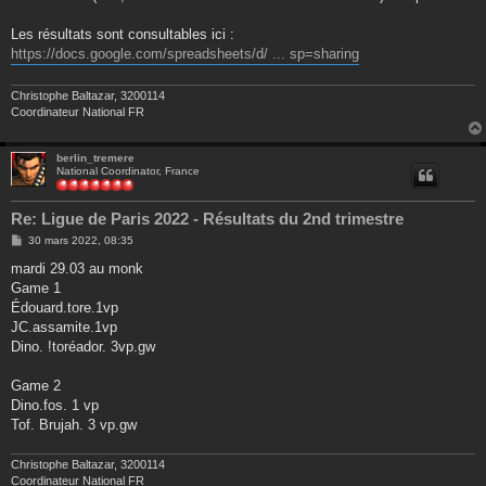
Les résultats sont consultables ici :
https://docs.google.com/spreadsheets/d/ ... sp=sharing
Christophe Baltazar, 3200114
Coordinateur National FR
berlin_tremere
National Coordinator, France
Re: Ligue de Paris 2022 - Résultats du 2nd trimestre
M
30 mars 2022, 08:35
e
s
mardi 29.03 au monk
s
Game 1
a
g
Édouard.tore.1vp
e
JC.assamite.1vp
Dino. !toréador. 3vp.gw
Game 2
Dino.fos. 1 vp
Tof. Brujah. 3 vp.gw
Christophe Baltazar, 3200114
Coordinateur National FR