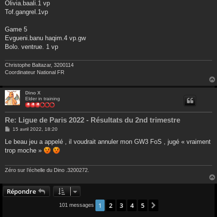
Olivia.baali.1 vp
Tof.gangrel.1vp
Game 5
Evgueni.banu haqim.4 vp.gw
Bolo. ventrue. 1 vp
Christophe Baltazar, 3200114
Coordinateur National FR
Dino X
Elder in training
Re: Ligue de Paris 2022 - Résultats du 2nd trimestre
M
15 avril 2022, 18:20
e
s
Le beau jeu a appelé , il voudrait annuler mon GW3 FoS , jugé « vraiment
s
trop moche »
a
g
e
Zéro sur l’échelle du Dino .3200272.
Répondre
1
2
3
4
5
Suivant
101 messages