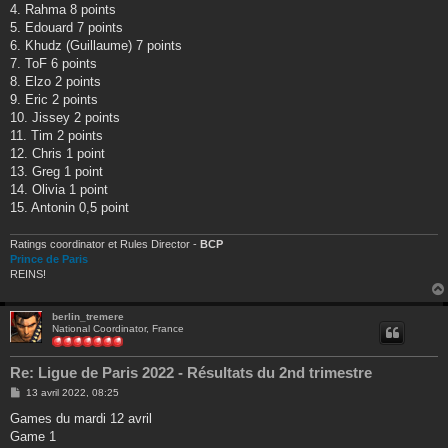
e
4. Rahma 8 points
5. Edouard 7 points
6. Khudz (Guillaume) 7 points
7. ToF 6 points
8. Elzo 2 points
9. Eric 2 points
10. Jissey 2 points
11. Tim 2 points
12. Chris 1 point
13. Greg 1 point
14. Olivia 1 point
15. Antonin 0,5 point
Ratings coordinator et Rules Director -
BCP
Prince de Paris
REINS!
berlin_tremere
National Coordinator, France
Re: Ligue de Paris 2022 - Résultats du 2nd trimestre
M
13 avril 2022, 08:25
e
s
Games du mardi 12 avril
s
Game 1
a