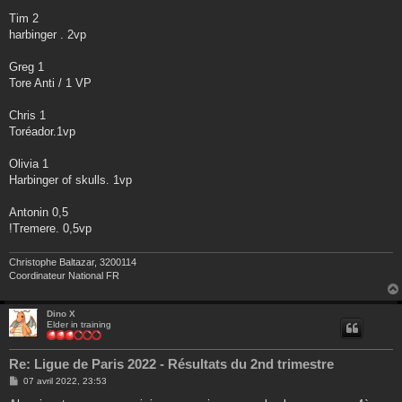
Tim 2
harbinger . 2vp
Greg 1
Tore Anti / 1 VP
Chris 1
Toréador.1vp
Olivia 1
Harbinger of skulls. 1vp
Antonin 0,5
!Tremere. 0,5vp
Christophe Baltazar, 3200114
Coordinateur National FR
Dino X
Elder in training
Re: Ligue de Paris 2022 - Résultats du 2nd trimestre
M
07 avril 2022, 23:53
e
s