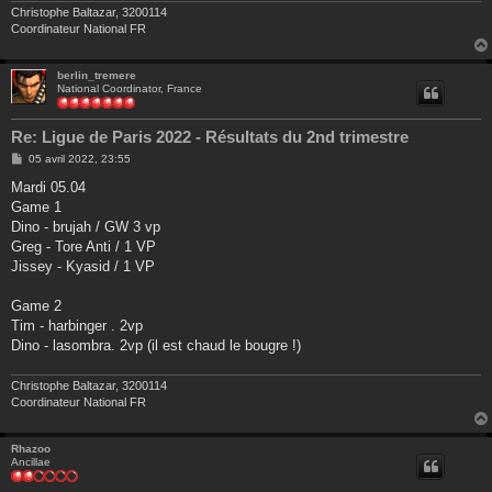
Christophe Baltazar, 3200114
Coordinateur National FR
berlin_tremere
National Coordinator, France
Re: Ligue de Paris 2022 - Résultats du 2nd trimestre
M
05 avril 2022, 23:55
e
s
Mardi 05.04
s
Game 1
a
g
Dino - brujah / GW 3 vp
e
Greg - Tore Anti / 1 VP
Jissey - Kyasid / 1 VP
Game 2
Tim - harbinger . 2vp
Dino - lasombra. 2vp (il est chaud le bougre !)
Christophe Baltazar, 3200114
Coordinateur National FR
Rhazoo
Ancillae