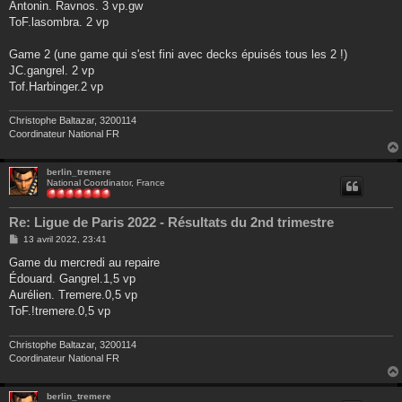
g
Antonin. Ravnos. 3 vp.gw
e
ToF.lasombra. 2 vp
Game 2 (une game qui s'est fini avec decks épuisés tous les 2 !)
JC.gangrel. 2 vp
Tof.Harbinger.2 vp
Christophe Baltazar, 3200114
Coordinateur National FR
berlin_tremere
National Coordinator, France
Re: Ligue de Paris 2022 - Résultats du 2nd trimestre
M
13 avril 2022, 23:41
e
s
Game du mercredi au repaire
s
Édouard. Gangrel.1,5 vp
a
g
Aurélien. Tremere.0,5 vp
e
ToF.!tremere.0,5 vp
Christophe Baltazar, 3200114
Coordinateur National FR
berlin_tremere