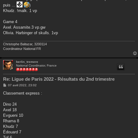
puis ...
)
Khudz. !malk. 1 vp
Game 4
Axel. Assamite.3 vp.gw
Olivia. Harbinger of skulls. 1vp
Christophe Baltazar, 3200114
Coordinateur National FR
berlin_tremere
National Coordinator, France
Re: Ligue de Paris 2022 - Résultats du 2nd trimestre
M
07 avril 2022, 23:02
e
s
Classement express :
s
a
g
Dino 24
e
Axel 18
Evgueni 10
Rhama 8
Khudz 7
Édouard 7
Tof 6