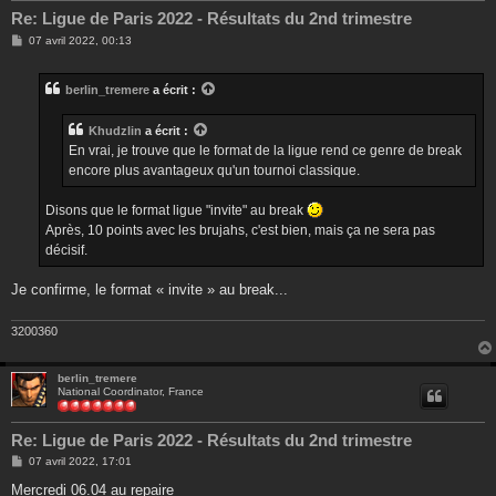
Re: Ligue de Paris 2022 - Résultats du 2nd trimestre
M
07 avril 2022, 00:13
e
s
s
berlin_tremere
a écrit :
a
g
e
Khudzlin
a écrit :
En vrai, je trouve que le format de la ligue rend ce genre de break
encore plus avantageux qu'un tournoi classique.
Disons que le format ligue "invite" au break
Après, 10 points avec les brujahs, c'est bien, mais ça ne sera pas
décisif.
Je confirme, le format « invite » au break...
3200360
berlin_tremere
National Coordinator, France
Re: Ligue de Paris 2022 - Résultats du 2nd trimestre
M
07 avril 2022, 17:01
e
s
Mercredi 06.04 au repaire