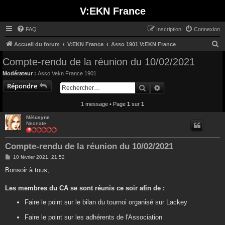
V:EKN France
FAQ
Inscription
Connexion
R
Accueil du forum
V:EKN France
Asso 1901 V:EKN France
e
Compte-rendu de la réunion du 10/02/2021
c
Modérateur :
Asso Vekn France 1901
h
Répondre
Rechercher
Recherche avancée
e
1 message • Page
1
sur
1
r
c
Mélusyne
Neonate
h
e
Compte-rendu de la réunion du 10/02/2021
r
M
10 février 2021, 21:52
e
s
Bonsoir à tous,
s
a
g
Les membres du CA se sont réunis ce soir afin de :
e
Faire le point sur le bilan du tournoi organisé sur Lackey
Faire le point sur les adhérents de l'Association