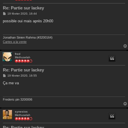
Re: Partie sur lackey
M
19 février 2020, 16:44
e
s
possible oui mais après 20h00
s
a
g
e
Jonathan Sinien Rahma (#3200164)
Cartes a la vente
fred
Methuselah
Re: Partie sur lackey
M
19 février 2020, 16:55
e
s
Ça me va
s
a
g
e
Frederic pin 3200006
synesios
Methuselah
Re: Partie sur lackey