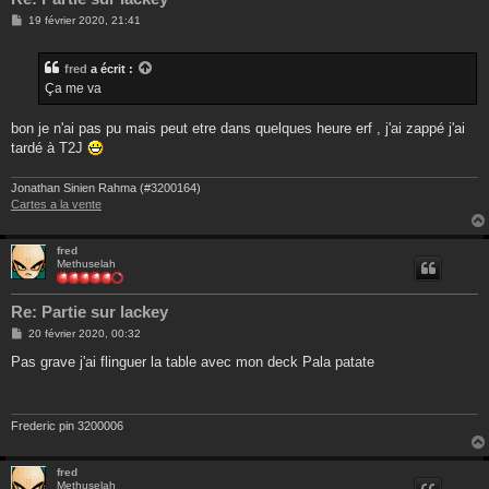
M
19 février 2020, 21:41
e
s
s
fred
a écrit :
a
g
Ça me va
e
bon je n'ai pas pu mais peut etre dans quelques heure erf , j'ai zappé j'ai
tardé à T2J
Jonathan Sinien Rahma (#3200164)
Cartes a la vente
fred
Methuselah
Re: Partie sur lackey
M
20 février 2020, 00:32
e
s
Pas grave j'ai flinguer la table avec mon deck Pala patate
s
a
g
e
Frederic pin 3200006
fred
Methuselah