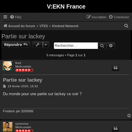
V:EKN France
FAQ
Inscription
Connexion
R
Accueil du forum
VTES
Kindred Network
e
Partie sur lackey
c
Répondre
Rechercher
Recherche
h
e
6 messages • Page
1
sur
1
r
fred
Methuselah
c
h
Partie sur lackey
e
M
19 février 2020, 16:32
r
e
s
Du monde pour une partie sur lackey ce soir ?
s
a
g
e
Frederic pin 3200006
synesios
Methuselah