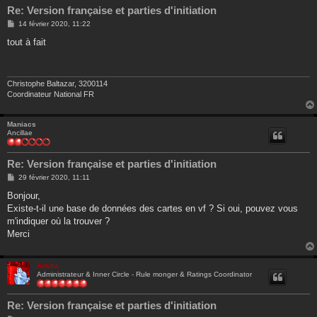
Re: Version française et parties d'initiation
M
14 février 2020, 11:22
e
s
tout à fait
s
a
g
e
Christophe Baltazar, 3200114
Coordinateur National FR
Maniacs
Ancillae
Re: Version française et parties d'initiation
M
29 février 2020, 11:11
e
s
Bonjour,
s
Existe-t-il une base de données des cartes en vf ? Si oui, pouvez vous
a
g
m'indiquer où la trouver ?
e
Merci
Ankha
Administrateur & Inner Circle - Rule monger & Ratings Coordinator
Re: Version française et parties d'initiation