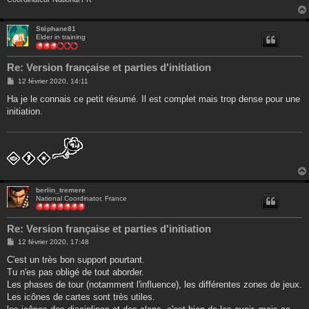
Stéphane81
Elder in training
Re: Version française et parties d'initiation
M
12 février 2020, 14:11
e
s
Ha je le connais ce petit résumé. Il est complet mais trop dense pour une
s
initiation.
a
g
e
berlin_tremere
National Coordinator, France
Re: Version française et parties d'initiation
M
12 février 2020, 17:48
e
s
C'est un très bon support pourtant.
s
Tu n'es pas obligé de tout aborder.
a
g
Les phases de tour (notamment l'influence), les différentes zones de jeux.
e
Les icônes de cartes sont très utiles.