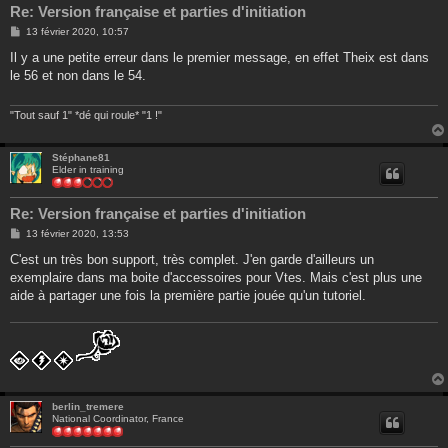
Re: Version française et parties d'initiation
M
13 février 2020, 10:57
e
s
Il y a une petite erreur dans le premier message, en effet Theix est dans
s
le 56 et non dans le 54.
a
g
e
"Tout sauf 1" *dé qui roule* "1 !"
Stéphane81
Elder in training
Re: Version française et parties d'initiation
M
13 février 2020, 13:53
e
s
C'est un très bon support, très complet. J'en garde d'ailleurs un
s
exemplaire dans ma boite d'accessoires pour Vtes. Mais c'est plus une
a
g
aide à partager une fois la première partie jouée qu'un tutoriel.
e
berlin_tremere
National Coordinator, France