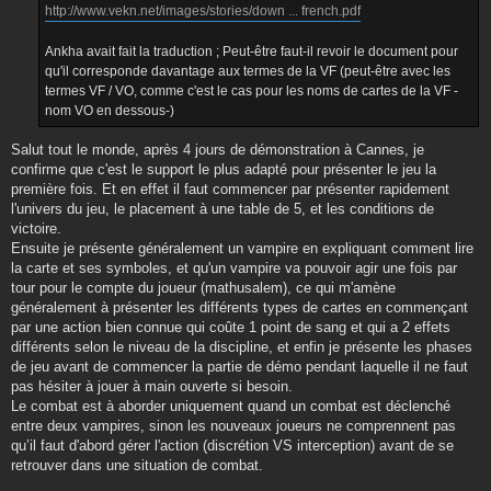
http://www.vekn.net/images/stories/down ... french.pdf
Ankha avait fait la traduction ; Peut-être faut-il revoir le document pour
qu'il corresponde davantage aux termes de la VF (peut-être avec les
termes VF / VO, comme c'est le cas pour les noms de cartes de la VF -
nom VO en dessous-)
Salut tout le monde, après 4 jours de démonstration à Cannes, je
confirme que c'est le support le plus adapté pour présenter le jeu la
première fois. Et en effet il faut commencer par présenter rapidement
l'univers du jeu, le placement à une table de 5, et les conditions de
victoire.
Ensuite je présente généralement un vampire en expliquant comment lire
la carte et ses symboles, et qu'un vampire va pouvoir agir une fois par
tour pour le compte du joueur (mathusalem), ce qui m'amène
généralement à présenter les différents types de cartes en commençant
par une action bien connue qui coûte 1 point de sang et qui a 2 effets
différents selon le niveau de la discipline, et enfin je présente les phases
de jeu avant de commencer la partie de démo pendant laquelle il ne faut
pas hésiter à jouer à main ouverte si besoin.
Le combat est à aborder uniquement quand un combat est déclenché
entre deux vampires, sinon les nouveaux joueurs ne comprennent pas
qu’il faut d'abord gérer l'action (discrétion VS interception) avant de se
retrouver dans une situation de combat.