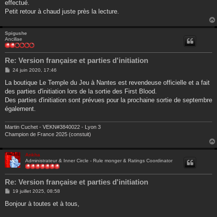
effectué.
Petit retour à chaud juste près la lecture.
Spigushe
Ancillae
Re: Version française et parties d'initiation
M
24 juin 2020, 17:46
e
s
La boutique Le Temple du Jeu à Nantes est revendeuse officielle et a fait
s
des parties d'initiation lors de la sortie des First Blood.
a
g
Des parties d'initiation sont prévues pour la prochaine sortie de septembre
e
également.
Martin Cuchet - VEKN#3840022 - Lyon 3
Champion de France 2025 (constuit)
Ankha
Administrateur & Inner Circle - Rule monger & Ratings Coordinator
Re: Version française et parties d'initiation
M
19 juillet 2025, 08:58
e
s
Bonjour à toutes et à tous,
s
a