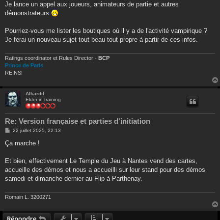
g
Je lance un appel aux joueurs, animateurs de partie et autres
e
démonstrateurs
Pourriez-vous me lister les boutiques où il y a de l'activité vampirique ?
Je ferai un nouveau sujet tout beau tout propre à partir de ces infos.
Ratings coordinator et Rules Director -
BCP
Prince de Paris
REINS!
Alkardil
Elder in training
Re: Version française et parties d'initiation
M
22 juillet 2025, 22:13
e
s
Ça marche !
s
a
g
Et bien, effectivement Le Temple du Jeu à Nantes vend des cartes,
e
accueille des démos et nous a accueilli sur leur stand pour des démos
samedi et dimanche dernier au Flip à Parthenay.
Romain L. 3200271
Répondre