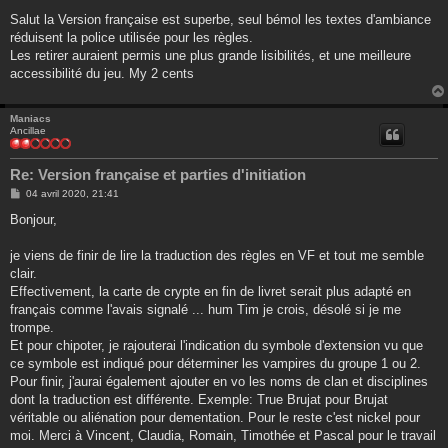
e
s
Salut la Version française est superbe, seul bémol les textes d'ambiance
s
réduisent la police utilisée pour les règles.
a
g
Les retirer auraient permis une plus grande lisibilités, et une meilleure
e
accessibilité du jeu. My 2 cents
Maniacs
Ancillae
Re: Version française et parties d'initiation
M
04 avril 2020, 21:41
e
s
Bonjour,
s
a
g
je viens de finir de lire la traduction des règles en VF et tout me semble
e
clair.
Effectivement, la carte de crypte en fin de livret serait plus adapté en
français comme l'avais signalé ... hum Tim je crois, désolé si je me
trompe.
Et pour chipoter, je rajouterai l'indication du symbole d'extension vu que
ce symbole est indiqué pour déterminer les vampires du groupe 1 ou 2.
Pour finir, j'aurai également ajouter en vo les noms de clan et disciplines
dont la traduction est différente. Exemple: True Brujat pour Brujat
véritable ou aliénation pour dementation. Pour le reste c'est nickel pour
moi. Merci à Vincent, Claudia, Romain, Timothée et Pascal pour le travail