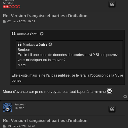
Ancillae
Re: Version française et parties d'initiation
M
02 mars 2020, 19:59
e
s
s
Ankha
a écrit :
a
g
e
Maniacs
a écrit :
Bonjour,
Existe-t-il une base de données des cartes en vf ? Si oui, pouvez
vous m'indiquer où la trouver ?
Merci
Elle existe, mais je ne l'ai pas publiée. Je le ferai à l'occasion de la V5 je
pense.
Merci d'avance car je ne me voyais pas tout taper à la mimine
Antayen
Human
Re: Version française et parties d'initiation
M
13 mars 2020, 14:20