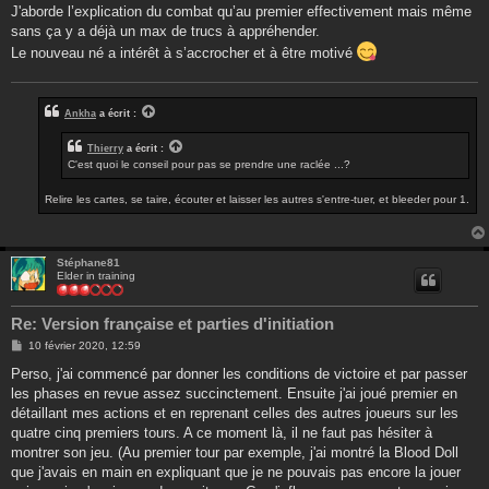
e
J'aborde l’explication du combat qu’au premier effectivement mais même
sans ça y a déjà un max de trucs à appréhender.
Le nouveau né a intérêt à s’accrocher et à être motivé
Ankha
a écrit :
Thierry
a écrit :
C'est quoi le conseil pour pas se prendre une raclée ...?
Relire les cartes, se taire, écouter et laisser les autres s'entre-tuer, et bleeder pour 1.
Stéphane81
Elder in training
Re: Version française et parties d'initiation
M
10 février 2020, 12:59
e
s
Perso, j'ai commencé par donner les conditions de victoire et par passer
s
les phases en revue assez succinctement. Ensuite j'ai joué premier en
a
g
détaillant mes actions et en reprenant celles des autres joueurs sur les
e
quatre cinq premiers tours. A ce moment là, il ne faut pas hésiter à
montrer son jeu. (Au premier tour par exemple, j'ai montré la Blood Doll
que j'avais en main en expliquant que je ne pouvais pas encore la jouer