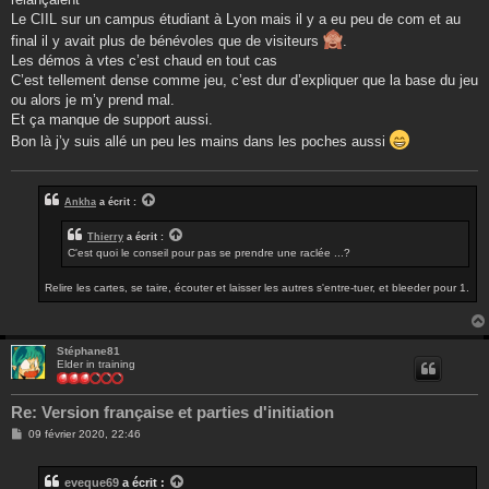
a
g
Le CIIL sur un campus étudiant à Lyon mais il y a eu peu de com et au
e
final il y avait plus de bénévoles que de visiteurs
.
Les démos à vtes c’est chaud en tout cas
C’est tellement dense comme jeu, c’est dur d’expliquer que la base du jeu
ou alors je m’y prend mal.
Et ça manque de support aussi.
Bon là j’y suis allé un peu les mains dans les poches aussi
Ankha
a écrit :
Thierry
a écrit :
C'est quoi le conseil pour pas se prendre une raclée ...?
Relire les cartes, se taire, écouter et laisser les autres s'entre-tuer, et bleeder pour 1.
Stéphane81
Elder in training
Re: Version française et parties d'initiation
M
09 février 2020, 22:46
e
s
s
eveque69
a écrit :
a