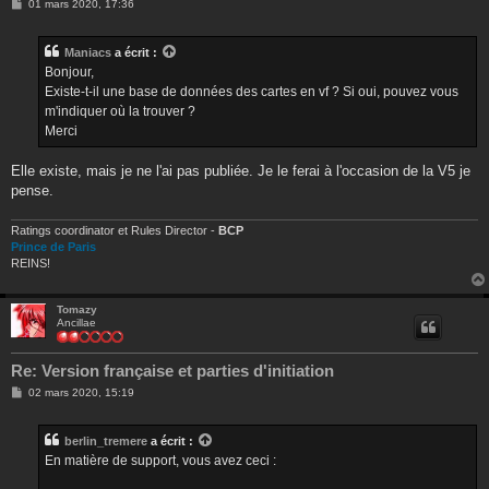
M
01 mars 2020, 17:36
e
s
s
Maniacs
a écrit :
a
g
Bonjour,
e
Existe-t-il une base de données des cartes en vf ? Si oui, pouvez vous
m'indiquer où la trouver ?
Merci
Elle existe, mais je ne l'ai pas publiée. Je le ferai à l'occasion de la V5 je
pense.
Ratings coordinator et Rules Director -
BCP
Prince de Paris
REINS!
Tomazy
Ancillae
Re: Version française et parties d'initiation
M
02 mars 2020, 15:19
e
s
s
berlin_tremere
a écrit :
a
g
En matière de support, vous avez ceci :
e