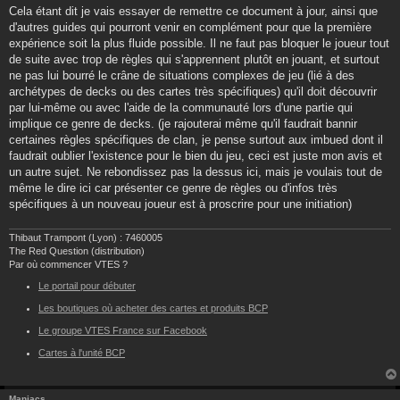
Cela étant dit je vais essayer de remettre ce document à jour, ainsi que
d'autres guides qui pourront venir en complément pour que la première
expérience soit la plus fluide possible. Il ne faut pas bloquer le joueur tout
de suite avec trop de règles qui s'apprennent plutôt en jouant, et surtout
ne pas lui bourré le crâne de situations complexes de jeu (lié à des
archétypes de decks ou des cartes très spécifiques) qu'il doit découvrir
par lui-même ou avec l'aide de la communauté lors d'une partie qui
implique ce genre de decks. (je rajouterai même qu'il faudrait bannir
certaines règles spécifiques de clan, je pense surtout aux imbued dont il
faudrait oublier l'existence pour le bien du jeu, ceci est juste mon avis et
un autre sujet. Ne rebondissez pas la dessus ici, mais je voulais tout de
même le dire ici car présenter ce genre de règles ou d'infos très
spécifiques à un nouveau joueur est à proscrire pour une initiation)
Thibaut Trampont (Lyon) : 7460005
The Red Question (distribution)
Par où commencer VTES ?
Le portail pour débuter
Les boutiques où acheter des cartes et produits BCP
Le groupe VTES France sur Facebook
Cartes à l'unité BCP
Maniacs