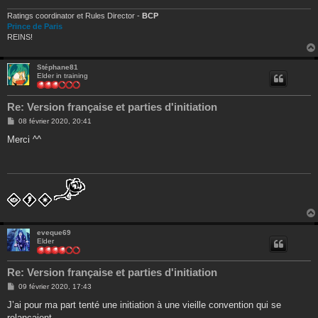
Ratings coordinator et Rules Director -
BCP
Prince de Paris
REINS!
Stéphane81
Elder in training
Re: Version française et parties d'initiation
M
08 février 2020, 20:41
e
s
Merci ^^
s
a
g
e
eveque69
Elder
Re: Version française et parties d'initiation
M
09 février 2020, 17:43
e
s
J’ai pour ma part tenté une initiation à une vieille convention qui se
s
relançaient