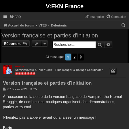
V:EKN France
FAQ
Inscription
Connexion
R
Accueil du forum
VTES
Débutants
e
Version française et parties d'initiation
c
Répondre
Rechercher
Recherche
h
e
1
2
Suivant
23 messages
r
c
Ankha
Administrateur & Inner Circle - Rule monger & Ratings Coordinator
h
e
Version française et parties d'initiation
r
M
07 février 2020, 11:25
e
s
À l'occasion de la sortie de la version française de Vampire: the Eternal
s
Struggle, de nombreuses boutiques organisent des démonstrations,
a
g
parties et tournoi.
e
N'hésitez pas à appeler avant ou à laisser un message !
Paris