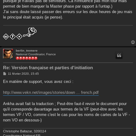
puisque je n'avais pas de serviteurs. Ca n'influence pas mon tour mais
permet de bien marquer la Master phase par rapport à l'untap.)
J'ai sans doute laissé passer des erreurs sur les deux heures de jeu mais
le principal était acquis (je pense).
berlin_tremere
National Coordinator, France
Re: Version française et parties d'initiation
M
11 février 2020, 15:45
e
s
En matière de support, vous avez ceci :
s
a
g
http://www.vekn.net/images/stories/down ... french.pdf
e
Ankha avait fait la traduction ; Peut-être faut-il revoir le document pour
qu'il corresponde davantage aux termes de la VF (peut-être avec les
termes VF / VO, comme c'est le cas pour les noms de cartes de la VF -
nom VO en dessous-)
Christophe Baltazar, 3200114
Coordinateur National FR