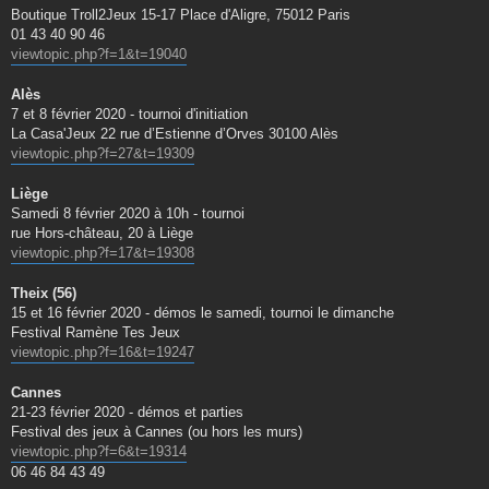
Boutique Troll2Jeux 15-17 Place d'Aligre, 75012 Paris
01 43 40 90 46
viewtopic.php?f=1&t=19040
Alès
7 et 8 février 2020 - tournoi d'initiation
La Casa'Jeux 22 rue d’Estienne d’Orves 30100 Alès
viewtopic.php?f=27&t=19309
Liège
Samedi 8 février 2020 à 10h - tournoi
rue Hors-château, 20 à Liège
viewtopic.php?f=17&t=19308
Theix (56)
15 et 16 février 2020 - démos le samedi, tournoi le dimanche
Festival Ramène Tes Jeux
viewtopic.php?f=16&t=19247
Cannes
21-23 février 2020 - démos et parties
Festival des jeux à Cannes (ou hors les murs)
viewtopic.php?f=6&t=19314
06 46 84 43 49