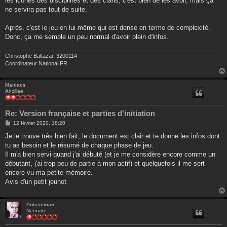
les icônes des disciplines et des clans, c'est bien de les avoir, mais ça
ne servira pas tout de suite.
Après, c'est le jeu en lui-même qui est dense en terme de complexité.
Donc, ça me semble un peu normal d'avoir plein d'infos.
Christophe Baltazar, 3200114
Coordinateur National FR
Maniacs
Ancillae
Re: Version française et parties d'initiation
M
12 février 2020, 18:20
e
s
Je le trouve très bien fait, le document est clair et te donne les infos dont
s
tu as besoin et le résumé de chaque phase de jeu.
a
g
Il m'a bien servi quand j'ai débuté (et je me considère encore comme un
e
débutant, j'ai trop peu de partie à mon actif) et quelquefois il me sert
encore vu ma petite mémoire.
Avis d'un petit jeunot
Poisseman
Neonate