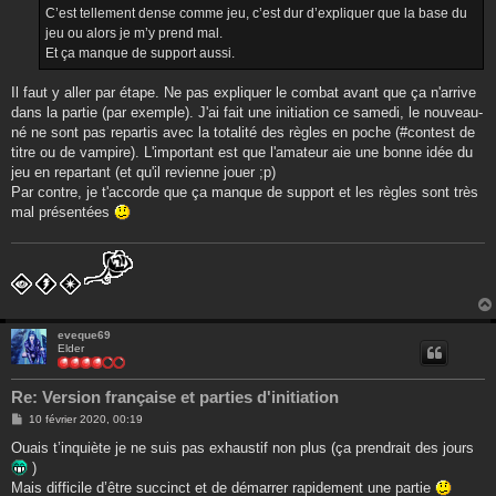
g
C’est tellement dense comme jeu, c’est dur d’expliquer que la base du
e
jeu ou alors je m’y prend mal.
Et ça manque de support aussi.
Il faut y aller par étape. Ne pas expliquer le combat avant que ça n'arrive
dans la partie (par exemple). J'ai fait une initiation ce samedi, le nouveau-
né ne sont pas repartis avec la totalité des règles en poche (#contest de
titre ou de vampire). L'important est que l'amateur aie une bonne idée du
jeu en repartant (et qu'il revienne jouer ;p)
Par contre, je t'accorde que ça manque de support et les règles sont très
mal présentées
eveque69
Elder
Re: Version française et parties d'initiation
M
10 février 2020, 00:19
e
s
Ouais t’inquiète je ne suis pas exhaustif non plus (ça prendrait des jours
s
)
a
g
Mais difficile d’être succinct et de démarrer rapidement une partie