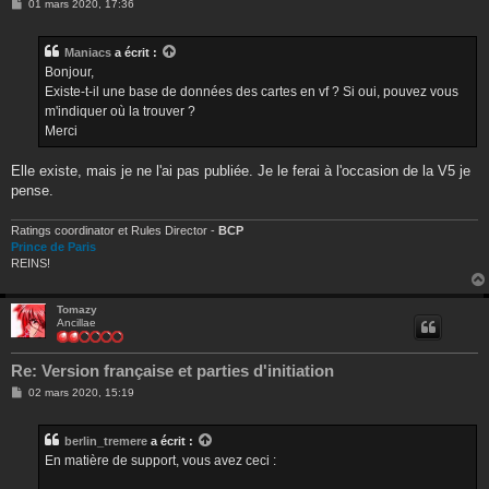
M
01 mars 2020, 17:36
e
s
s
Maniacs
a écrit :
a
g
Bonjour,
e
Existe-t-il une base de données des cartes en vf ? Si oui, pouvez vous
m'indiquer où la trouver ?
Merci
Elle existe, mais je ne l'ai pas publiée. Je le ferai à l'occasion de la V5 je
pense.
Ratings coordinator et Rules Director -
BCP
Prince de Paris
REINS!
Tomazy
Ancillae
Re: Version française et parties d'initiation
M
02 mars 2020, 15:19
e
s
s
berlin_tremere
a écrit :
a
g
En matière de support, vous avez ceci :
e