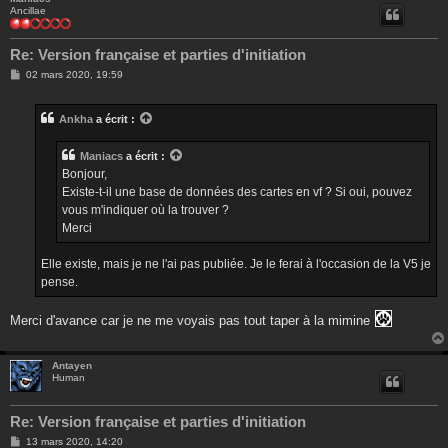
Ancillae
Re: Version française et parties d'initiation
M
02 mars 2020, 19:59
e
s
s
Ankha
a écrit :
a
g
e
Maniacs
a écrit :
Bonjour,
Existe-t-il une base de données des cartes en vf ? Si oui, pouvez
vous m'indiquer où la trouver ?
Merci
Elle existe, mais je ne l'ai pas publiée. Je le ferai à l'occasion de la V5 je
pense.
Merci d'avance car je ne me voyais pas tout taper à la mimine
Antayen
Human
Re: Version française et parties d'initiation
M
13 mars 2020, 14:20