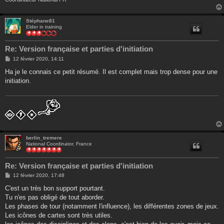
Stéphane81
Elder in training
Re: Version française et parties d'initiation
M
12 février 2020, 14:11
e
s
Ha je le connais ce petit résumé. Il est complet mais trop dense pour une
s
initiation.
a
g
e
berlin_tremere
National Coordinator, France
Re: Version française et parties d'initiation
M
12 février 2020, 17:48
e
s
C'est un très bon support pourtant.
s
Tu n'es pas obligé de tout aborder.
a
g
Les phases de tour (notamment l'influence), les différentes zones de jeux.
e
Les icônes de cartes sont très utiles.