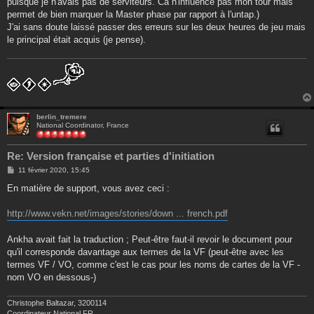
puisque je n'avais pas de serviteurs. Ca n'influence pas mon tour mais
permet de bien marquer la Master phase par rapport à l'untap.)
J'ai sans doute laissé passer des erreurs sur les deux heures de jeu mais
le principal était acquis (je pense).
berlin_tremere
National Coordinator, France
Re: Version française et parties d'initiation
M
11 février 2020, 15:45
e
s
En matière de support, vous avez ceci :
s
a
g
http://www.vekn.net/images/stories/down ... french.pdf
e
Ankha avait fait la traduction ; Peut-être faut-il revoir le document pour
qu'il corresponde davantage aux termes de la VF (peut-être avec les
termes VF / VO, comme c'est le cas pour les noms de cartes de la VF -
nom VO en dessous-)
Christophe Baltazar, 3200114
Coordinateur National FR