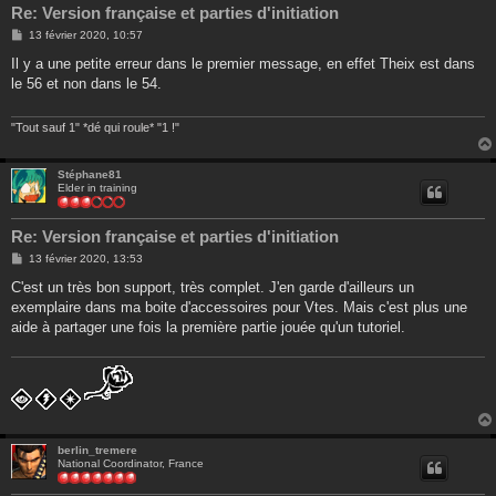
Re: Version française et parties d'initiation
M
13 février 2020, 10:57
e
s
Il y a une petite erreur dans le premier message, en effet Theix est dans
s
le 56 et non dans le 54.
a
g
e
"Tout sauf 1" *dé qui roule* "1 !"
Stéphane81
Elder in training
Re: Version française et parties d'initiation
M
13 février 2020, 13:53
e
s
C'est un très bon support, très complet. J'en garde d'ailleurs un
s
exemplaire dans ma boite d'accessoires pour Vtes. Mais c'est plus une
a
g
aide à partager une fois la première partie jouée qu'un tutoriel.
e
berlin_tremere
National Coordinator, France