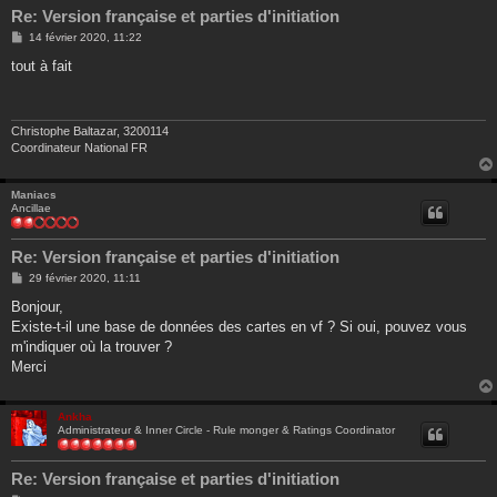
Re: Version française et parties d'initiation
M
14 février 2020, 11:22
e
s
tout à fait
s
a
g
e
Christophe Baltazar, 3200114
Coordinateur National FR
Maniacs
Ancillae
Re: Version française et parties d'initiation
M
29 février 2020, 11:11
e
s
Bonjour,
s
Existe-t-il une base de données des cartes en vf ? Si oui, pouvez vous
a
g
m'indiquer où la trouver ?
e
Merci
Ankha
Administrateur & Inner Circle - Rule monger & Ratings Coordinator
Re: Version française et parties d'initiation