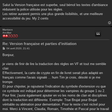
e
s
Salut la Version française est superbe, seul bémol les textes d'ambiance
s
réduisent la police utilisée pour les règles.
a
g
Les retirer auraient permis une plus grande lisibilités, et une meilleure
e
accessibilité du jeu. My 2 cents
Maniacs
Ancillae
Re: Version française et parties d'initiation
M
04 avril 2020, 21:41
e
s
Bonjour,
s
a
g
je viens de finir de lire la traduction des règles en VF et tout me semble
e
clair.
Effectivement, la carte de crypte en fin de livret serait plus adapté en
français comme l'avais signalé ... hum Tim je crois, désolé si je me
trompe.
Et pour chipoter, je rajouterai l'indication du symbole d'extension vu que
ce symbole est indiqué pour déterminer les vampires du groupe 1 ou 2.
Pour finir, j'aurai également ajouter en vo les noms de clan et disciplines
dont la traduction est différente. Exemple: True Brujat pour Brujat
véritable ou aliénation pour dementation. Pour le reste c'est nickel pour
moi. Merci à Vincent, Claudia, Romain, Timothée et Pascal pour le travail