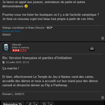
g
Je lance un appel aux joueurs, animateurs de partie et autres
e
démonstrateurs
Pourriez-vous me lister les boutiques où il y a de l'activité vampirique ?
Je ferai un nouveau sujet tout beau tout propre à partir de ces infos.
Ratings coordinator et Rules Director -
BCP
Prince de Paris
REINS!
Alkardil
Elder in training
Re: Version française et parties d'initiation
M
22 juillet 2025, 22:13
e
s
Ça marche !
s
a
g
Et bien, effectivement Le Temple du Jeu à Nantes vend des cartes,
e
accueille des démos et nous a accueilli sur leur stand pour des démos
samedi et dimanche dernier au Flip à Parthenay.
Romain L. 3200271
Répondre