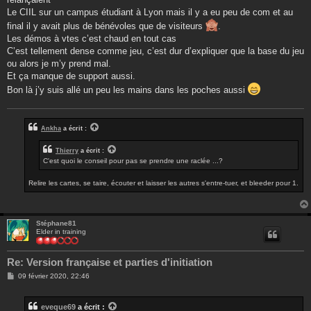
a
g
Le CIIL sur un campus étudiant à Lyon mais il y a eu peu de com et au
e
final il y avait plus de bénévoles que de visiteurs
.
Les démos à vtes c’est chaud en tout cas
C’est tellement dense comme jeu, c’est dur d’expliquer que la base du jeu
ou alors je m’y prend mal.
Et ça manque de support aussi.
Bon là j’y suis allé un peu les mains dans les poches aussi
Ankha
a écrit :
Thierry
a écrit :
C'est quoi le conseil pour pas se prendre une raclée ...?
Relire les cartes, se taire, écouter et laisser les autres s'entre-tuer, et bleeder pour 1.
Stéphane81
Elder in training
Re: Version française et parties d'initiation
M
09 février 2020, 22:46
e
s
s
eveque69
a écrit :
a