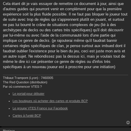
Cela étant dit je vais essayer de remettre ce document à jour, ainsi que
d'autres guides qui pourront venir en complément pour que la première
expérience soit la plus fluide possible. Il ne faut pas bloquer le joueur tout
de suite avec trop de règles qui s'apprennent plutôt en jouant, et surtout
ne pas lui bourré le crâne de situations complexes de jeu (lié à des
archétypes de decks ou des cartes très spécifiques) qu'il doit découvrir
par lui-même ou avec l'aide de la communauté lors d'une partie qui
implique ce genre de decks. (je rajouterai même qu'il faudrait bannir
certaines règles spécifiques de clan, je pense surtout aux imbued dont il
faudrait oublier l'existence pour le bien du jeu, ceci est juste mon avis et
un autre sujet. Ne rebondissez pas la dessus ici, mais je voulais tout de
même le dire ici car présenter ce genre de règles ou d'infos très
spécifiques à un nouveau joueur est à proscrire pour une initiation)
Thibaut Trampont (Lyon) : 7460005
The Red Question (distribution)
Par où commencer VTES ?
Le portail pour débuter
Les boutiques où acheter des cartes et produits BCP
Le groupe VTES France sur Facebook
Cartes à l'unité BCP
Maniacs