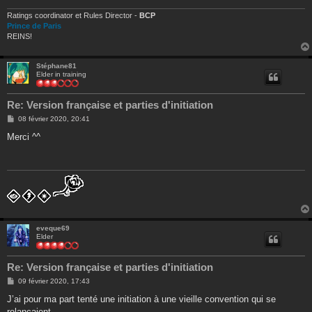
Ratings coordinator et Rules Director -
BCP
Prince de Paris
REINS!
Stéphane81
Elder in training
Re: Version française et parties d'initiation
M
08 février 2020, 20:41
e
s
Merci ^^
s
a
g
e
eveque69
Elder
Re: Version française et parties d'initiation
M
09 février 2020, 17:43
e
s
J’ai pour ma part tenté une initiation à une vieille convention qui se
s
relançaient