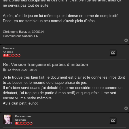
les icônes des disciplines et des clans, c'est bien de les avoir, mais ça
ne servira pas tout de suite.
Après, c'est le jeu en lui-même qui est dense en terme de complexité.
Donc, ça me semble un peu normal d'avoir plein d'infos.
Christophe Baltazar, 3200114
Coordinateur National FR
Maniacs
Ancillae
Re: Version française et parties d'initiation
M
12 février 2020, 18:20
e
s
Je le trouve très bien fait, le document est clair et te donne les infos dont
s
tu as besoin et le résumé de chaque phase de jeu.
a
g
Il m'a bien servi quand j'ai débuté (et je me considère encore comme un
e
débutant, j'ai trop peu de partie à mon actif) et quelquefois il me sert
encore vu ma petite mémoire.
Avis d'un petit jeunot
Poisseman
Neonate