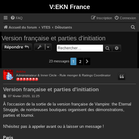
V:EKN France
FAQ
Inscription
Connexion
R
Accueil du forum
VTES
Débutants
e
Version française et parties d'initiation
c
Répondre
Rechercher
Recherche
h
e
1
2
Suivant
23 messages
r
c
Ankha
Administrateur & Inner Circle - Rule monger & Ratings Coordinator
h
e
Version française et parties d'initiation
r
M
07 février 2020, 11:25
e
s
À l'occasion de la sortie de la version française de Vampire: the Eternal
s
Struggle, de nombreuses boutiques organisent des démonstrations,
a
g
parties et tournoi.
e
N'hésitez pas à appeler avant ou à laisser un message !
Paris