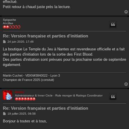
effectué.
Petit retour à chaud juste près la lecture.
Spigushe
Ancillae
Re: Version française et parties d'initiation
M
24 juin 2020, 17:46
e
s
La boutique Le Temple du Jeu à Nantes est revendeuse officielle et a fait
s
des parties d'initiation lors de la sortie des First Blood.
a
g
Des parties d'initiation sont prévues pour la prochaine sortie de septembre
e
également.
Martin Cuchet - VEKN#3840022 - Lyon 3
Champion de France 2025 (constuit)
Ankha
Administrateur & Inner Circle - Rule monger & Ratings Coordinator
Re: Version française et parties d'initiation
M
19 juillet 2025, 08:58
e
s
Bonjour à toutes et à tous,
s
a