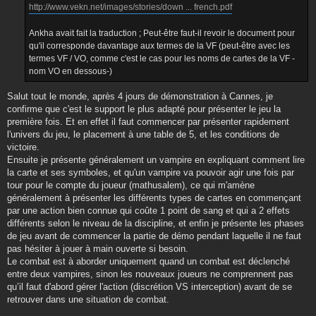
http://www.vekn.net/images/stories/down ... french.pdf
Ankha avait fait la traduction ; Peut-être faut-il revoir le document pour
qu'il corresponde davantage aux termes de la VF (peut-être avec les
termes VF / VO, comme c'est le cas pour les noms de cartes de la VF -
nom VO en dessous-)
Salut tout le monde, après 4 jours de démonstration à Cannes, je
confirme que c'est le support le plus adapté pour présenter le jeu la
première fois. Et en effet il faut commencer par présenter rapidement
l'univers du jeu, le placement à une table de 5, et les conditions de
victoire.
Ensuite je présente généralement un vampire en expliquant comment lire
la carte et ses symboles, et qu'un vampire va pouvoir agir une fois par
tour pour le compte du joueur (mathusalem), ce qui m'amène
généralement à présenter les différents types de cartes en commençant
par une action bien connue qui coûte 1 point de sang et qui a 2 effets
différents selon le niveau de la discipline, et enfin je présente les phases
de jeu avant de commencer la partie de démo pendant laquelle il ne faut
pas hésiter à jouer à main ouverte si besoin.
Le combat est à aborder uniquement quand un combat est déclenché
entre deux vampires, sinon les nouveaux joueurs ne comprennent pas
qu’il faut d'abord gérer l'action (discrétion VS interception) avant de se
retrouver dans une situation de combat.