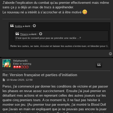
e
J'aborde l’explication du combat qu’au premier effectivement mais même
sans ça y a déjà un max de trucs à appréhender.
Le nouveau né a intérêt à s’accrocher et à être motivé
Ankha
a écrit :
Thierry
a écrit :
C'est quoi le conseil pour pas se prendre une raclée ...?
Relire les cartes, se taire, écouter et laisser les autres s'entre-tuer, et bleeder pour 1.
Stéphane81
Elder in training
Re: Version française et parties d'initiation
M
10 février 2020, 12:59
e
s
Perso, j'ai commencé par donner les conditions de victoire et par passer
s
les phases en revue assez succinctement. Ensuite j'ai joué premier en
a
g
détaillant mes actions et en reprenant celles des autres joueurs sur les
e
quatre cinq premiers tours. A ce moment là, il ne faut pas hésiter à
montrer son jeu. (Au premier tour par exemple, j'ai montré la Blood Doll
que j'avais en main en expliquant que je ne pouvais pas encore la jouer