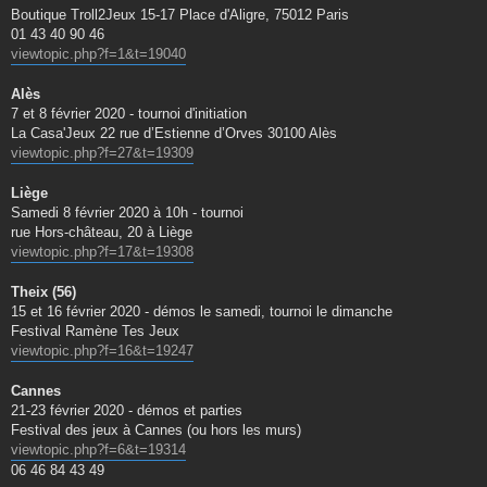
Boutique Troll2Jeux 15-17 Place d'Aligre, 75012 Paris
01 43 40 90 46
viewtopic.php?f=1&t=19040
Alès
7 et 8 février 2020 - tournoi d'initiation
La Casa'Jeux 22 rue d’Estienne d’Orves 30100 Alès
viewtopic.php?f=27&t=19309
Liège
Samedi 8 février 2020 à 10h - tournoi
rue Hors-château, 20 à Liège
viewtopic.php?f=17&t=19308
Theix (56)
15 et 16 février 2020 - démos le samedi, tournoi le dimanche
Festival Ramène Tes Jeux
viewtopic.php?f=16&t=19247
Cannes
21-23 février 2020 - démos et parties
Festival des jeux à Cannes (ou hors les murs)
viewtopic.php?f=6&t=19314
06 46 84 43 49