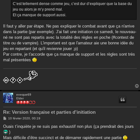
g
C’est tellement dense comme jeu, c’est dur d’expliquer que la base du
e
jeu ou alors je m’y prend mal.
Et ça manque de support aussi.
Il faut y aller par étape. Ne pas expliquer le combat avant que ça n'arrive
dans la partie (par exemple). J'ai fait une initiation ce samedi, le nouveau-
né ne sont pas repartis avec la totalité des règles en poche (#contest de
titre ou de vampire). L'important est que l'amateur aie une bonne idée du
jeu en repartant (et qu'il revienne jouer ;p)
Par contre, je t'accorde que ça manque de support et les règles sont très
mal présentées
eveque69
Elder
Re: Version française et parties d'initiation
M
10 février 2020, 00:19
e
s
Ouais t’inquiète je ne suis pas exhaustif non plus (ça prendrait des jours
s
)
a
g
Mais difficile d’être succinct et de démarrer rapidement une partie