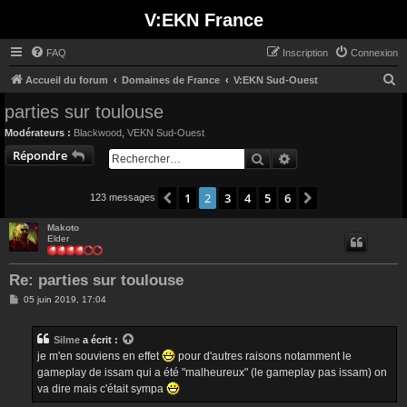
V:EKN France
FAQ
Inscription
Connexion
R
Accueil du forum
Domaines de France
V:EKN Sud-Ouest
e
parties sur toulouse
c
Modérateurs :
Blackwood
,
VEKN Sud-Ouest
h
Répondre
Rechercher
Recherche avancée
e
r
1
2
3
4
5
6
Précédent
Suivant
123 messages
c
Makoto
h
Elder
e
r
Re: parties sur toulouse
M
05 juin 2019, 17:04
e
s
s
Silme
a écrit :
a
g
je m'en souviens en effet
pour d'autres raisons notamment le
e
gameplay de issam qui a été "malheureux" (le gameplay pas issam) on
va dire mais c'était sympa