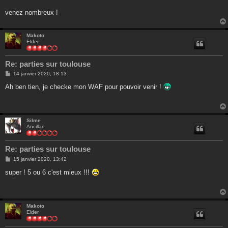
g
e
venez nombreux !
Makoto
Elder
Re: parties sur toulouse
M
14 janvier 2020, 18:13
e
s
Ah ben tien, je checke mon WAF pour pouvoir venir !
s
a
g
e
Silme
Ancillae
Re: parties sur toulouse
M
15 janvier 2020, 13:42
e
s
super ! 5 ou 6 c'est mieux !!!
s
a
g
e
Makoto
Elder