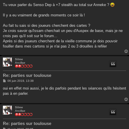
Tu veux parler du Senso Dep à +7 stealth au total sur Anneke ?
Il y a eu vraiment de grands moments ce soir là !
Au fait tu sais si des joueurs cherchent des cartes ?
Je crois savoir qu'Issam cherchait un peu d'Auspex de base, mais je ne
crois pas qu'il soit sur le forum...
Après si des joueurs cherchent de la vieille commune je dois pouvoir
fouiller dans mes cartons si je n'ai pas 2 ou 3 drouilles à refiler
Silme
Ancillae
Re: parties sur toulouse
M
06 juin 2019, 13:38
e
s
oui en effet moi aussi, je le dis parfois pendant les séances qu'ils hésitent
s
pas à en parler.
a
g
e
Silme
Ancillae
Re: parties sur toulouse
M