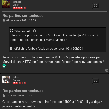
Makoto
Elder
Re: parties sur toulouse
M
02 décembre 2019, 12:53
e
s
s
Silme
a écrit :
a
g
mince je n'ai pas vraiment présent toute la semaine je n'ai pas vu à
e
temps ! heureusement qu'il y avait Makoto !
En effet shiro fonbo c''est bien ce vendredi 06 à 20h00 !
Tenez vous bien ! Si la communauté VTES n'a pas été siphonnée par
Marvel de chez FFG en face j'arrive avec "encore" de nouveaux decks !
Silme
Ancillae
Re: parties sur toulouse
M
14 janvier 2020, 10:23
e
s
Ce dimanche nous ouvrons shiro fonbo de 14h00 à 19h00 ! il y a déjà 4
s
joueurs certainement 5 !
a