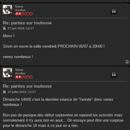
Silme
Ancillae
Re: parties sur toulouse
M
27 juin 2019, 14:17
e
s
Merci !
s
a
g
Sinon on ouvre la salle vendredi PROCHAIN 05/07 à 20h00 !
e
venez nombreux !
Silme
Ancillae
Re: parties sur toulouse
M
15 juillet 2019, 10:07
e
s
Dimanche 14h00 c'est la dernière séance de "l'année" donc venez
s
nombreux !
a
g
e
Bon pas de panique dès début septembre on reprend les activités mais
normalement il n'y aura rien en aout... On essaye peut être une surprise
pour le dimanche 18 mais à ce jour on a rien.