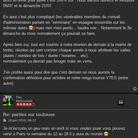
alors en effet pour juillet c'est 100% sur : nous serons ouverts le vendredi
s
05/07 et le dimanche 21/07.
a
g
e
En aout c'est plus compliqué (les vénérables membres du conseil
d'administration partant en "séminaire" en espagne ensemble sur les
mêmes dates
) mais rien n'est perdu... faudra voir... Notamment le 3e
dimanche du mois normalement ça pourrait se faire.
Après bien sur, tout est soumis à notre réunion de demain à la mairie de
fonbo, réunion qui sert comme chaque année à nous attribuer les salles
(dates / nombre de fois / durée / horaires....etc).
normalement ça devrait pas bouger mais on verra.
J'en profite aussi pour dire que c'est demain où nous aurons la
confirmation définitive pour octobre et notre méga tournoi VTES (entre
autre).
Tim
Methuselah
Re: parties sur toulouse
M
19 juin 2019, 09:12
e
s
Je m'incruste un peu mais en août si vous voulez jouer vous pouvez
s
venir à Paris la semaine du 12 au 18 il y aura du monde
a