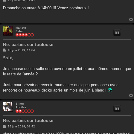
11 juin 2019, 09:05
e
s
Dimanche on ouvre à 14h00 !!! Venez nombreux !
s
a
g
e
Makoto
Elder
Re: parties sur toulouse
M
18 juin 2019, 14:04
e
s
Salut,
s
a
g
Je suppose que la salle sera ouverte en juillet et aux mêmes moment que
e
le reste de l'année ?
Juste pour prévoir de revenir traumatiser quelques personnes avec
(encore) de nouveaux decks après un mois de juin à blanc !
Silme
Ancillae
Re: parties sur toulouse
M
19 juin 2019, 08:42
e
s