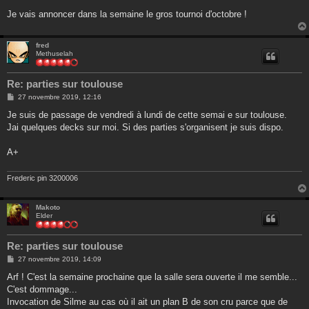
Je vais annoncer dans la semaine le gros tournoi d'octobre !
fred
Methuselah
Re: parties sur toulouse
M
27 novembre 2019, 12:16
e
s
Je suis de passage de vendredi à lundi de cette semai e sur toulouse.
s
Jai quelques decks sur moi. Si des parties s'organisent je suis dispo.
a
g
e
A+
Frederic pin 3200006
Makoto
Elder
Re: parties sur toulouse
M
27 novembre 2019, 14:09
e
s
Arf ! C'est la semaine prochaine que la salle sera ouverte il me semble...
s
C'est dommage...
a
g
Invocation de Silme au cas où il ait un plan B de son cru parce que de
e