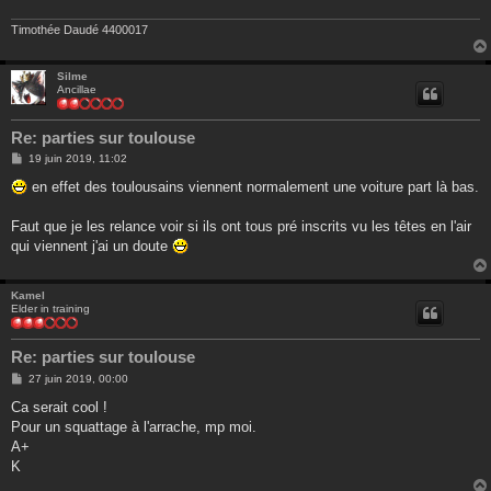
g
e
Timothée Daudé 4400017
Silme
Ancillae
Re: parties sur toulouse
M
19 juin 2019, 11:02
e
s
en effet des toulousains viennent normalement une voiture part là bas.
s
a
g
Faut que je les relance voir si ils ont tous pré inscrits vu les têtes en l'air
e
qui viennent j'ai un doute
Kamel
Elder in training
Re: parties sur toulouse
M
27 juin 2019, 00:00
e
s
Ca serait cool !
s
Pour un squattage à l'arrache, mp moi.
a
g
A+
e
K