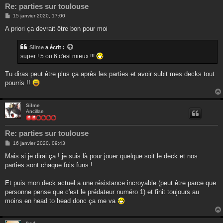
Re: parties sur toulouse
M
15 janvier 2020, 17:00
e
s
A priori ça devrait être bon pour moi
s
a
g
Silme
a écrit :
e
super ! 5 ou 6 c'est mieux !!!
Tu diras peut être plus ça après les parties et avoir subit mes decks tout
pourris !!
Silme
Ancillae
Re: parties sur toulouse
M
16 janvier 2020, 09:43
e
s
Mais si je dirai ça ! je suis là pour jouer quelque soit le deck et nos
s
parties sont chaque fois funs !
a
g
e
Et puis mon deck actuel a une résistance incroyable (peut être parce que
personne pense que c'est le prédateur numéro 1) et finit toujours au
moins en head to head donc ça me va