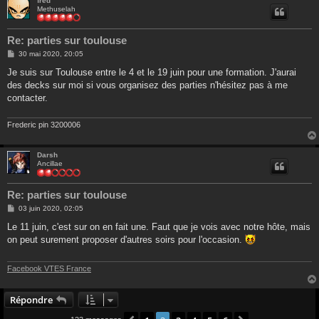
fred
Methuselah
Re: parties sur toulouse
M
30 mai 2020, 20:05
e
s
Je suis sur Toulouse entre le 4 et le 19 juin pour une formation. J'aurai
s
des decks sur moi si vous organisez des parties n'hésitez pas à me
a
g
contacter.
e
Frederic pin 3200006
Darsh
Ancillae
Re: parties sur toulouse
M
03 juin 2020, 02:05
e
s
Le 11 juin, c'est sur on en fait une. Faut que je vois avec notre hôte, mais
s
on peut surement proposer d'autres soirs pour l'occasion.
a
g
e
Facebook VTES France
Répondre