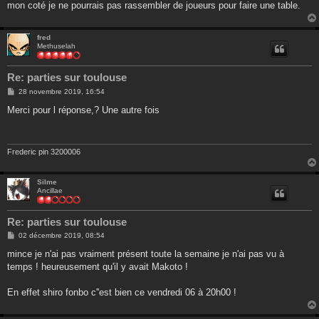
mon coté je ne pourrais pas rassembler de joueurs pour faire une table.
fred
Methuselah
Re: parties sur toulouse
M
28 novembre 2019, 16:54
e
s
Merci pour l réponse,? Une autre fois
s
a
g
e
Frederic pin 3200006
Silme
Ancillae
Re: parties sur toulouse
M
02 décembre 2019, 08:54
e
s
mince je n'ai pas vraiment présent toute la semaine je n'ai pas vu à
s
temps ! heureusement qu'il y avait Makoto !
a
g
e
En effet shiro fonbo c''est bien ce vendredi 06 à 20h00 !