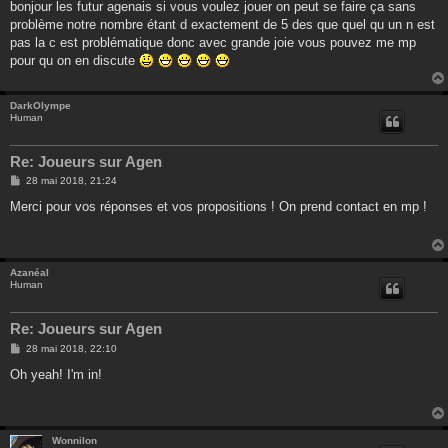
bonjour les futur agenais si vous voulez jouer on peut se faire ça sans
problème notre nombre étant d exactement de 5 des que quel qu un n est
pas la c est problématique donc avec grande joie vous pouvez me mp
pour qu on en discute
DarkOlympe
Human
Re: Joueurs sur Agen
M
28 mai 2018, 21:24
e
s
Merci pour vos réponses et vos propositions ! On prend contact en mp !
s
a
g
e
Azanéal
Human
Re: Joueurs sur Agen
M
28 mai 2018, 22:10
e
s
Oh yeah! I'm in!
s
a
g
e
Wonnilon