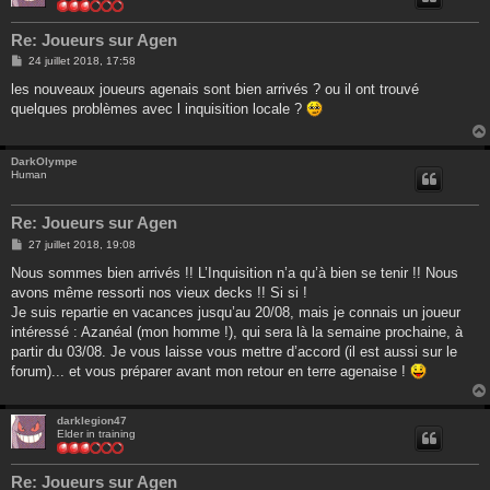
Re: Joueurs sur Agen
M
24 juillet 2018, 17:58
e
s
les nouveaux joueurs agenais sont bien arrivés ? ou il ont trouvé
s
quelques problèmes avec l inquisition locale ?
a
g
e
DarkOlympe
Human
Re: Joueurs sur Agen
M
27 juillet 2018, 19:08
e
s
Nous sommes bien arrivés !! L’Inquisition n’a qu’à bien se tenir !! Nous
s
avons même ressorti nos vieux decks !! Si si !
a
g
Je suis repartie en vacances jusqu’au 20/08, mais je connais un joueur
e
intéressé : Azanéal (mon homme !), qui sera là la semaine prochaine, à
partir du 03/08. Je vous laisse vous mettre d’accord (il est aussi sur le
forum)... et vous préparer avant mon retour en terre agenaise !
darklegion47
Elder in training
Re: Joueurs sur Agen