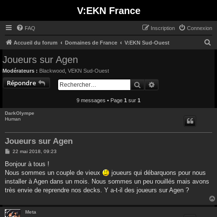
V:EKN France
FAQ
Inscription
Connexion
R
Accueil du forum
Domaines de France
V:EKN Sud-Ouest
e
Joueurs sur Agen
c
Modérateurs :
Blackwood
,
VEKN Sud-Ouest
h
Répondre
Rechercher
Recherche avancée
e
9 messages • Page
1
sur
1
r
c
DarkOlympe
Human
h
e
Joueurs sur Agen
r
M
22 mai 2018, 09:23
e
s
Bonjour à tous !
s
Nous sommes un couple de vieux
joueurs qui débarquons pour nous
a
g
installer à Agen dans un mois. Nous sommes un peu rouillés mais avons
e
très envie de reprendre nos decks. Y a-t-il des joueurs sur Agen ?
Meta