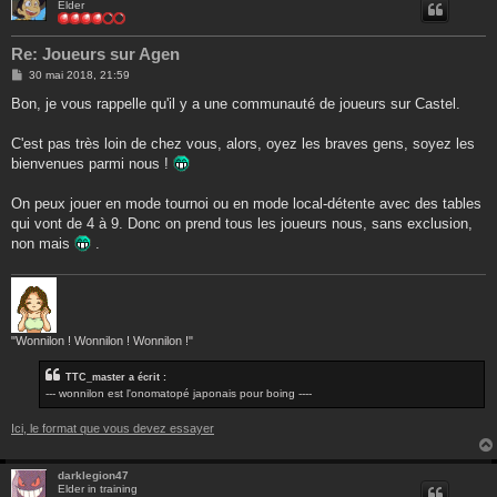
Elder
Re: Joueurs sur Agen
M
30 mai 2018, 21:59
e
s
Bon, je vous rappelle qu'il y a une communauté de joueurs sur Castel.
s
a
g
C'est pas très loin de chez vous, alors, oyez les braves gens, soyez les
e
bienvenues parmi nous !
On peux jouer en mode tournoi ou en mode local-détente avec des tables
qui vont de 4 à 9. Donc on prend tous les joueurs nous, sans exclusion,
non mais
.
"Wonnilon ! Wonnilon ! Wonnilon !"
TTC_master a écrit :
--- wonnilon est l'onomatopé japonais pour boing ----
Ici, le format que vous devez essayer
darklegion47
Elder in training