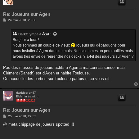
Re: Joueurs sur Agen
M
24 mai 2018, 23:38
e
s
s
DarkOlympe
a écrit :
a
g
Bonjour à tous !
e
Nous sommes un couple de vieux
joueurs qui débarquons pour
nous installer à Agen dans un mois. Nous sommes un peu rouillés mais
avons très envie de reprendre nos decks. Y a-t-il des joueurs sur Agen ?
Pas des masses de joueurs actifs à Agen à ma connaissance, mais
Clément (Saneth) est d'Agen et habite Toulouse.
On accueille des parties sur Toulouse parfois si ça vous dit.
darklegion47
Elder in training
Re: Joueurs sur Agen
M
25 mai 2018, 22:33
e
s
@ meta chippage de joueurs spotted !!!
s
a
g
e