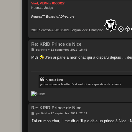
Vlad, VEKN # 8580027
Neonate Judge
Pentex™ Board of Directors
2019 Scottish & 2019/2021 Belgian Vice-Champion
Re: KRID Prince de Nice
M
par
Krid
»
12 septembre 2017, 16:45
e
s
MDr
J'en ai parlé à mon chat qui a disparu depuis ... dè
s
a
g
e
Alaris a écrit :
je dirais que la fidélité c'est surtout une quéstion de volonté
Re: KRID Prince de Nice
M
par
Krid
»
25 septembre 2017, 22:49
e
s
J'ai eu mon chat, il me dit qu'il y a déja un prince à Nice :
s
a
g