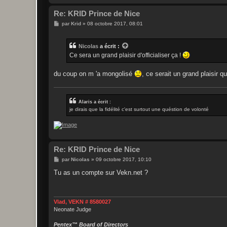
Re: KRID Prince de Nice
M
par
Krid
»
08 octobre 2017, 08:01
e
s
s
Nicolas
a écrit :
a
g
Ce sera un grand plaisir d'officialiser ça !
e
du coup on m 'a mongolisé
, ce serait un grand plaisir qu
Alaris a écrit :
je dirais que la fidélité c'est surtout une quéstion de volonté
Re: KRID Prince de Nice
M
par
Nicolas
»
09 octobre 2017, 10:10
e
s
Tu as un compte sur Vekn.net ?
s
a
g
e
Vlad, VEKN # 8580027
Neonate Judge
Pentex™ Board of Directors