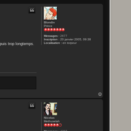
Blondin
Prince
Messages :
2677
Inscription :
20 janvier 2005, 09:38
Localisation :
en torpeur
epuis trop longtemps.
H
a
u
t
Nicolas
Methuselah