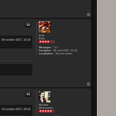
H
a
u
t
Krid
Elder
09 octobre 2017, 10:10
Messages :
722
Inscription :
08 avril 2005, 22:43
Localisation :
Secure haven
H
a
u
t
Nicolas
Methuselah
10 octobre 2017, 09:15