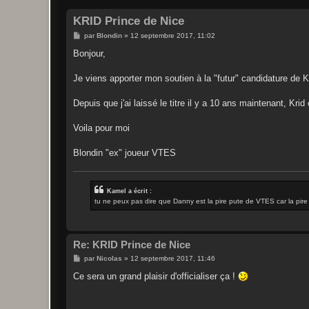
KRID Prince de Nice
M
par
Blondin
»
12 septembre 2017, 11:02
e
s
Bonjour,
s
a
g
Je viens apporter mon soutien à la "futur" candidature de
e
Depuis que j'ai laissé le titre il y a 10 ans maintenant, Kri
Voila pour moi
Blondin "ex" joueur VTES
Kamel a écrit :
tu ne peux pas dire que Danny est la pire pute de VTES car la pire
Re: KRID Prince de Nice
M
par
Nicolas
»
12 septembre 2017, 11:46
e
s
Ce sera un grand plaisir d'officialiser ça !
s
a
g
e