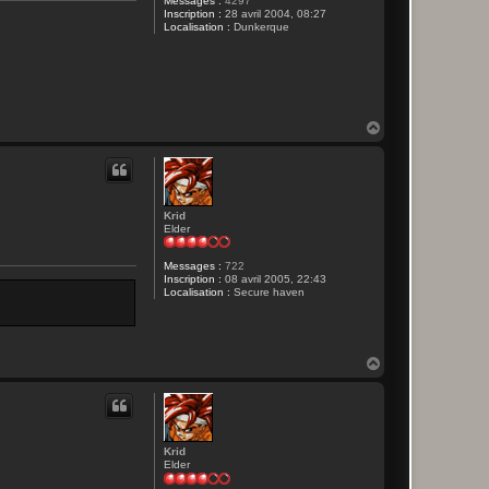
Messages :
4297
Inscription :
28 avril 2004, 08:27
Localisation :
Dunkerque
H
a
u
t
Krid
Elder
Messages :
722
Inscription :
08 avril 2005, 22:43
Localisation :
Secure haven
H
a
u
t
Krid
Elder