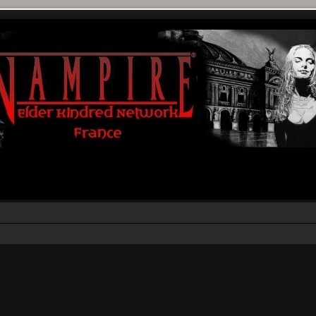
r
rche avancée