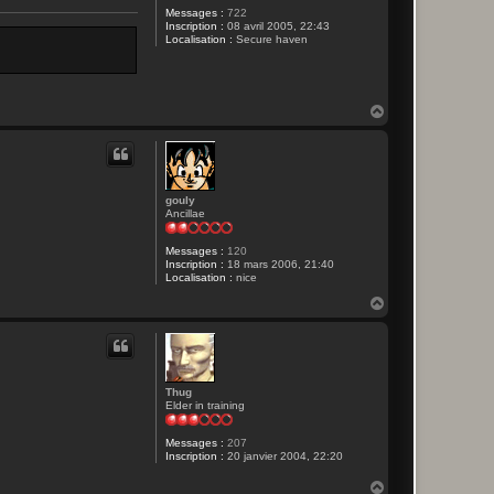
Messages :
722
Inscription :
08 avril 2005, 22:43
Localisation :
Secure haven
H
a
u
t
gouly
Ancillae
Messages :
120
Inscription :
18 mars 2006, 21:40
Localisation :
nice
H
a
u
t
Thug
Elder in training
Messages :
207
Inscription :
20 janvier 2004, 22:20
H