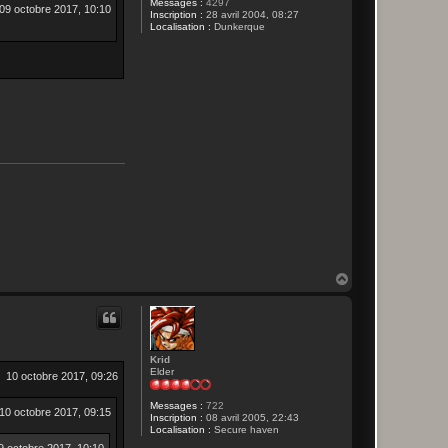
Messages :
4297
09 octobre 2017, 10:10
Inscription :
28 avril 2004, 08:27
Localisation :
Dunkerque
H
a
u
t
Krid
Elder
10 octobre 2017, 09:26
Messages :
722
10 octobre 2017, 09:15
Inscription :
08 avril 2005, 22:43
Localisation :
Secure haven