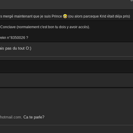
0
suis mergé maintenant que je suis Prince
(ou alors parceque Krid était déja pris)
 au Conclave (normalement c'est bon tu dois y avoir accès).
, vekn n°8350026 ?
is pas du tout O:)
@hotmail.com
. Ca te parle?