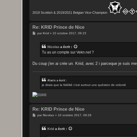
2019 Scottish & 2019/2021 Belgian Vice-Champion
Re: KRID Prince de Nice
M
par
Krid
»
10 octobre 2017, 09:15
e
s
s
Nicolas
a écrit :
a
g
Tu as un compte sur Vekn.net ?
e
Du coup j'en ai crée un. Kriid, avec 2 i parceque je suis m
Alaris a écrit :
je dirais que la fidélité c'est surtout une quéstion de volonté
Re: KRID Prince de Nice
M
par
Nicolas
»
10 octobre 2017, 09:26
e
s
s
Krid
a écrit :
a
g
e