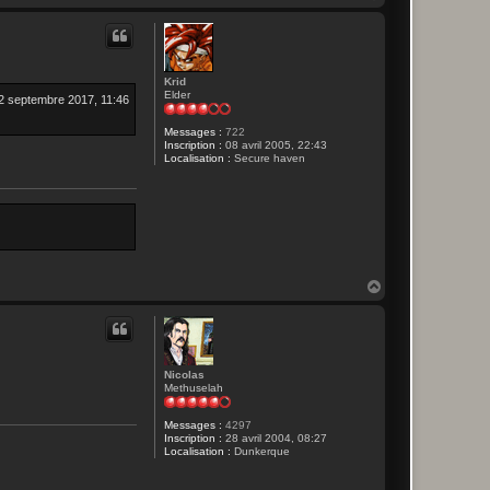
a
u
t
Krid
Elder
2 septembre 2017, 11:46
Messages :
722
Inscription :
08 avril 2005, 22:43
Localisation :
Secure haven
H
a
u
t
Nicolas
Methuselah
Messages :
4297
Inscription :
28 avril 2004, 08:27
Localisation :
Dunkerque