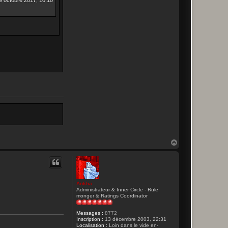
9 octobre 2017, 10:10
H
a
u
t
Ankha
Administrateur & Inner Circle - Rule
monger & Ratings Coordinator
Messages :
8772
Inscription :
13 décembre 2003, 22:31
Localisation :
Loin dans le vide en-