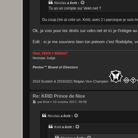
Nicolas
a écrit :
Tu as un compte sur Vekn.net ?
Du coup j'en ai crée un. Kriid, avec 2 i parceque je suis
Ok, je vois pour tes droits sur vekn.net et ici je t'intègre
Edit : si je me souviens bien ton prénom c'est Rodolphe, 
Vlad, VEKN # 8580027
Neonate Judge
Pentex™ Board of Directors
2019 Scottish & 2019/2021 Belgian Vice-Champion
Re: KRID Prince de Nice
M
par
Krid
»
10 octobre 2017, 09:56
e
s
s
Nicolas
a écrit :
a
g
e
Krid
a écrit :