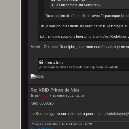
Nicolas
a écrit :
Tu as un compte sur Vekn.net ?
Du coup j'en ai crée un. Kriid, avec 2 i parceque je 
Ok, je vois pour tes droits sur vekn.net et ici je t'intègre
Edit : si je me souviens bien ton prénom c'est Rodolphe
Merciii. Oui c'est Rodolphe, pour mon numéro vekn je ne sa
Alaris a écrit :
je dirais que la fidélité c'est surtout une quéstion de volonté
Re: KRID Prince de Nice
M
par
Ankha
»
10 octobre 2017, 11:05
e
s
Krid: 8350026
s
a
g
Le Krid enregistré sur vekn.net a pour mail
farfadetslayer
e
Ratings coordinator et Rules Director -
BCP
Prince de Paris