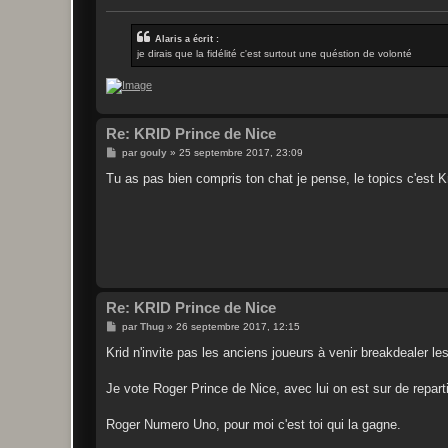
e
Alaris a écrit :
je dirais que la fidélité c'est surtout une quéstion de volonté
Re: KRID Prince de Nice
M
par
gouly
»
25 septembre 2017, 23:09
e
s
Tu as pas bien compris ton chat je pense, le topics c'est K
s
a
g
e
Re: KRID Prince de Nice
M
par
Thug
»
26 septembre 2017, 12:15
e
s
Krid n'invite pas les anciens joueurs à venir breakdealer l
s
a
g
Je vote Roger Prince de Nice, avec lui on est sur de reparti
e
Roger Numero Uno, pour moi c'est toi qui la gagne.