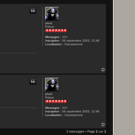
plazt
Prince
Messages :
362
Inscription :
06 septembre 2003, 12:46
Localisation :
Carcassonne
H
a
u
t
plazt
Prince
Messages :
362
Inscription :
06 septembre 2003, 12:46
Localisation :
Carcassonne
H
a
2 messages • Page
1
sur
1
u