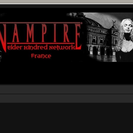
r
rche avancée