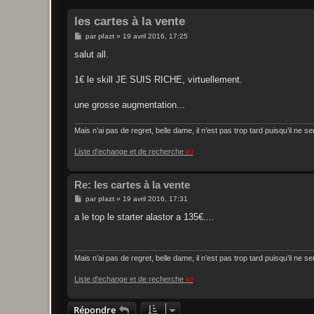
les cartes à la vente
M
par
plazt
»
19 avril 2016, 17:25
e
s
salut all.
s
a
g
1€ le skill JE SUIS RICHE, virtuellement.
e
une grosse augmentation...
Mais n’ai pas de regret, belle dame, il n’est pas trop tard puisqu’il ne s
Liste d'echange et de recherche
ici
Re: les cartes à la vente
M
par
plazt
»
19 avril 2016, 17:31
e
s
a le top le starter alastor a 135€....
s
a
g
e
Mais n’ai pas de regret, belle dame, il n’est pas trop tard puisqu’il ne s
Liste d'echange et de recherche
ici
Répondre