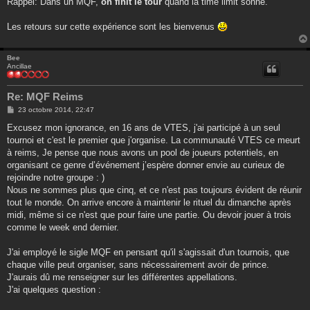
Rappel: Dans un MQF,
on finit le tour
quand la time limit sonne.
s
a
g
Les retours sur cette expérience sont les bienvenus
e
Bee
Ancillae
Re: MQF Reims
M
23 octobre 2014, 22:47
e
s
Excusez mon ignorance, en 16 ans de VTES, j'ai participé à un seul
s
tournoi et c'est le premier que j'organise. La communauté VTES ce meurt
a
g
à reims, Je pense que nous avons un pool de joueurs potentiels, en
e
organisant ce genre d’événement j’espère donner envie au curieux de
rejoindre notre groupe : )
Nous ne sommes plus que cinq, et ce n'est pas toujours évident de réunir
tout le monde. On arrive encore à maintenir le rituel du dimanche après
midi, même si ce n'est que pour faire une partie. Ou devoir jouer à trois
comme le week end dernier.
J'ai employé le sigle MQF en pensant qu'il s'agissait d'un tournois, que
chaque ville peut organiser, sans nécessairement avoir de prince.
J'aurais dû me renseigner sur les différentes appellations.
J'ai quelques question :