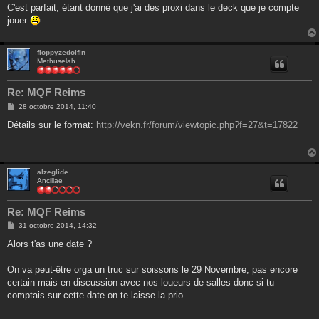
s
C'est parfait, étant donné que j'ai des proxi dans le deck que je compte
a
g
jouer
e
floppyzedolfin
Methuselah
Re: MQF Reims
M
28 octobre 2014, 11:40
e
s
Détails sur le format:
http://vekn.fr/forum/viewtopic.php?f=27&t=17822
s
a
g
e
alzeglide
Ancillae
Re: MQF Reims
M
31 octobre 2014, 14:32
e
s
Alors t'as une date ?
s
a
g
On va peut-être orga un truc sur soissons le 29 Novembre, pas encore
e
certain mais en discussion avec nos loueurs de salles donc si tu
comptais sur cette date on te laisse la prio.