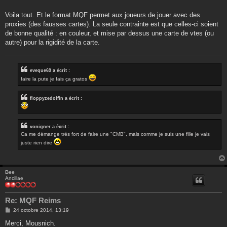
Voila tout. Et le format MQF permet aux joueurs de jouer avec des
proxies (des fausses cartes). La seule contrainte est que celles-ci soient
de bonne qualité : en couleur, et mise par dessus une carte de vtes (ou
autre) pour la rigidité de la carte.
eveque69 a écrit :
faire la pute je fais ça gratos
floppyzedolfin a écrit :
vonigner a écrit :
Ca me démange très fort de faire une "CMB", mais comme je suis une fille je vais
juste rien dire
Bee
Ancillae
Re: MQF Reims
M
24 octobre 2014, 13:19
e
s
Merci, Mousnich.