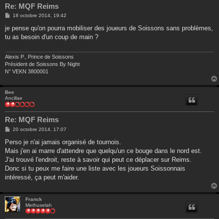
Re: MQF Reims
M
18 octobre 2014, 19:42
e
s
je pense qu'on pourra mobiliser des joueurs de Soissons sans problèmes,
s
tu as besoin d'un coup de main ?
a
g
e
Alexis P., Prince de Soissons
Président de Soissons By Night
N° VEKN 3800001
Bee
Ancillae
Re: MQF Reims
M
20 octobre 2014, 17:07
e
s
Perso je n'ai jamais organisé de tournois.
s
Mais j'en ai marre d'attendre que quelqu'un ce bouge dans le nord est.
a
g
J'ai trouvé l'endroit, reste à savoir qui peut ce déplacer sur Reims.
e
Donc si tu peux me faire une liste avec les joueurs Soissonnais
intéressé, ça peut m'aider.
Franck
Methuselah