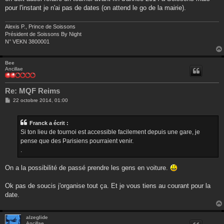
pour l'instant je n'ai pas de dates (on attend le go de la mairie).
Alexis P., Prince de Soissons
Président de Soissons By Night
N° VEKN 3800001
Bee
Ancillae
Re: MQF Reims
M
22 octobre 2014, 01:00
e
s
s
Franck a écrit :
a
g
Si ton lieu de tournoi est accessible facilement depuis une gare, je
e
pense que des Parisiens pourraient venir.
.
On a la possibilité de passé prendre les gens en voiture.
Ok pas de soucis j'organise tout ça. Et je vous tiens au courant pour la
date.
alzeglide
Ancillae