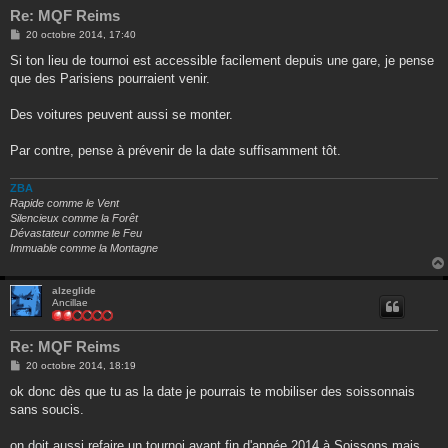
Re: MQF Reims
M
20 octobre 2014, 17:40
e
s
Si ton lieu de tournoi est accessible facilement depuis une gare, je pense
s
que des Parisiens pourraient venir.
a
g
e
Des voitures peuvent aussi se monter.
Par contre, pense à prévenir de la date suffisamment tôt.
ZBA
Rapide comme le Vent
Silencieux comme la Forêt
Dévastateur comme le Feu
Immuable comme la Montagne
alzeglide
Ancillae
Re: MQF Reims
M
20 octobre 2014, 18:19
e
s
ok donc dès que tu as la date je pourrais te mobiliser des soissonnais
s
sans soucis.
a
g
e
on doit aussi refaire un tournoi avant fin d'année 2014 à Soissons mais