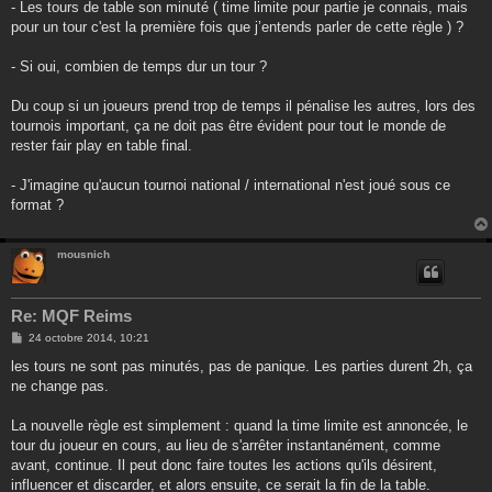
- Les tours de table son minuté ( time limite pour partie je connais, mais
pour un tour c'est la première fois que j’entends parler de cette règle ) ?
- Si oui, combien de temps dur un tour ?
Du coup si un joueurs prend trop de temps il pénalise les autres, lors des
tournois important, ça ne doit pas être évident pour tout le monde de
rester fair play en table final.
- J'imagine qu'aucun tournoi national / international n'est joué sous ce
format ?
mousnich
Re: MQF Reims
M
24 octobre 2014, 10:21
e
s
les tours ne sont pas minutés, pas de panique. Les parties durent 2h, ça
s
ne change pas.
a
g
e
La nouvelle règle est simplement : quand la time limite est annoncée, le
tour du joueur en cours, au lieu de s'arrêter instantanément, comme
avant, continue. Il peut donc faire toutes les actions qu'ils désirent,
influencer et discarder, et alors ensuite, ce serait la fin de la table.