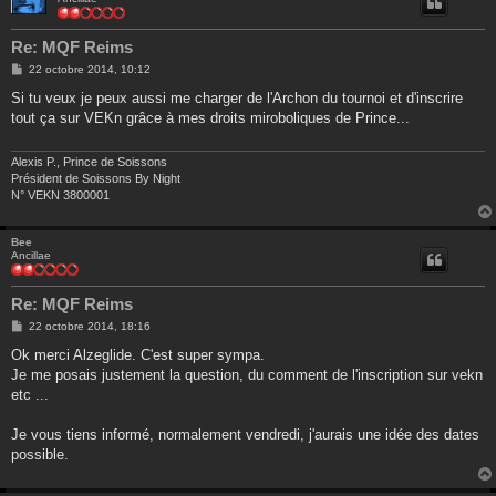
Re: MQF Reims
M
22 octobre 2014, 10:12
e
s
Si tu veux je peux aussi me charger de l'Archon du tournoi et d'inscrire
s
tout ça sur VEKn grâce à mes droits miroboliques de Prince...
a
g
e
Alexis P., Prince de Soissons
Président de Soissons By Night
N° VEKN 3800001
Bee
Ancillae
Re: MQF Reims
M
22 octobre 2014, 18:16
e
s
Ok merci Alzeglide. C'est super sympa.
s
Je me posais justement la question, du comment de l'inscription sur vekn
a
g
etc ...
e
Je vous tiens informé, normalement vendredi, j'aurais une idée des dates
possible.