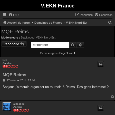
V:EKN France
FAQ
Inscription
Connexion
R
Accueil du forum
Domaines de France
V:EKN Nord-Est
e
MQF Reims
c
Modérateurs :
Blackwood
,
VEKN Nord-Est
h
Répondre
Rechercher
Recherche avancée
e
15 messages • Page
1
sur
1
r
c
Bee
Ancillae
h
e
MQF Reims
r
M
17 octobre 2014, 13:44
e
s
Bonjour, j'aimerais organiser un tournois à Reims. Des gens intéressé ?
s
a
g
e
alzeglide
Ancillae