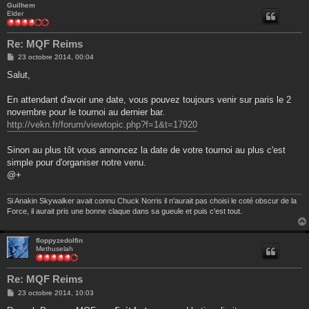
Guilhem
Elder
Re: MQF Reims
M
23 octobre 2014, 00:04
e
s
Salut,
s
a
g
En attendant d'avoir une date, vous pouvez toujours venir sur paris le 2
e
novembre pour le tournoi au dernier bar.
http://vekn.fr/forum/viewtopic.php?f=1&t=17920
Sinon au plus tôt vous annoncez la date de votre tournoi au plus c'est
simple pour d'organiser notre venu.
@+
Si Anakin Skywalker avait connu Chuck Norris il n'aurait pas choisi le coté obscur de la
Force, il aurait pris une bonne claque dans sa gueule et puis c'est tout.
floppyzedolfin
Methuselah
Re: MQF Reims
M
23 octobre 2014, 10:03
e
s