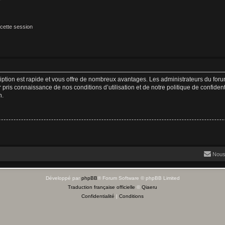
cette session
cription est rapide et vous offre de nombreux avantages. Les administrateurs du fo
ir pris connaissance de nos conditions d’utilisation et de notre politique de confide
n.
Nous
Développé par
phpBB
® Forum Software © phpBB Limited
Traduction française officielle
©
Qiaeru
Confidentialité
|
Conditions