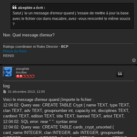
s
s
alzeglide a écrit :
a
g
Salut j 'ai un message d'erreur quand j 'essaie de mettre à jour la base
e
avec le fichier csv dans macabre, avez -vous rencontré le même soucis
?
Non. Quel message d'erreur?
Ratings coordinator et Rules Director -
BCP
Prince de Paris
REINS!
alzeglide
Ancillae
log
M
31 décembre 2013, 12:05
e
s
Voici le message d'erreur quand j'importe le fichier :
s
12:04:02: Query was: CREATE TABLE Crypt ( name TEXT, type TEXT,
a
g
clan TEXT, adv TEXT, groupnumber int, capacity int, disciplines TEXT,
e
cardtext TEXT, edition TEXT, title TEXT, banned TEXT, artist TEXT,
12:04:02: SQL error: near " ": syntax error
12:04:02: Query was: CREATE TABLE cards_crypt_unsorted (
card_name INTEGER, clan INTEGER, adv INTEGER, groupnumber