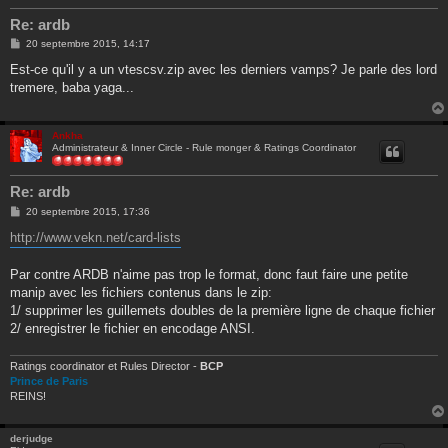
Re: ardb
M
20 septembre 2015, 14:17
e
s
Est-ce qu'il y a un vtescsv.zip avec les derniers vamps? Je parle des lord
s
tremere, baba yaga...
a
g
e
Ankha
Administrateur & Inner Circle - Rule monger & Ratings Coordinator
Re: ardb
M
20 septembre 2015, 17:36
e
s
http://www.vekn.net/card-lists
s
a
g
Par contre ARDB n'aime pas trop le format, donc faut faire une petite
e
manip avec les fichiers contenus dans le zip:
1/ supprimer les guillemets doubles de la première ligne de chaque fichier
2/ enregistrer le fichier en encodage ANSI.
Ratings coordinator et Rules Director -
BCP
Prince de Paris
REINS!
derjudge