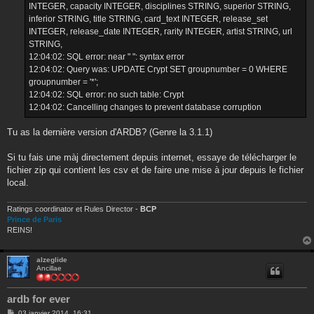
INTEGER, capacity INTEGER, disciplines STRING, superior STRING,
inferior STRING, title STRING, card_text INTEGER, release_set
INTEGER, release_date INTEGER, rarity INTEGER, artist STRING, url
STRING,
12:04:02: SQL error: near " ": syntax error
12:04:02: Query was: UPDATE Crypt SET groupnumber = 0 WHERE
groupnumber = '*';
12:04:02: SQL error: no such table: Crypt
12:04:02: Cancelling changes to prevent database corruption
Tu as la dernière version d'ARDB? (Genre la 3.1.1)
Si tu fais une màj directement depuis internet, essaye de télécharger le
fichier zip qui contient les csv et de faire une mise à jour depuis le fichier
local.
Ratings coordinator et Rules Director -
BCP
Prince de Paris
REINS!
alzeglide
Ancillae
ardb for ever
M
03 janvier 2014, 16:31