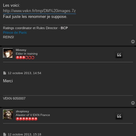
e
s
Les voici:
s
http://www.vekn.fr/tmp/DM%20images.7z
a
g
Faut juste les renommer je suppose.
e
Ratings coordinator et Rules Director -
BCP
Prince de Paris
REINS!
Mimmy
Elder in training
M
12 octobre 2013, 14:54
e
s
Merci
s
a
g
e
VEKN 6050007
zkopiosy
Alastor of V:EKN France
M
12 octobre 2013, 15:18