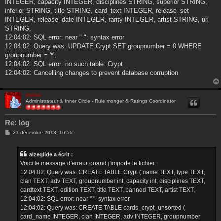
INTEGER, capacity INTEGER, disciplines STRING, superior STRING,
inferior STRING, title STRING, card_text INTEGER, release_set
INTEGER, release_date INTEGER, rarity INTEGER, artist STRING, url
STRING,
12:04:02: SQL error: near " ": syntax error
12:04:02: Query was: UPDATE Crypt SET groupnumber = 0 WHERE
groupnumber = '*';
12:04:02: SQL error: no such table: Crypt
12:04:02: Cancelling changes to prevent database corruption
Ankha
Administrateur & Inner Circle - Rule monger & Ratings Coordinator
Re: log
M
31 décembre 2013, 16:56
e
s
s
alzeglide a écrit :
a
g
Voici le message d'erreur quand j'importe le fichier :
e
12:04:02: Query was: CREATE TABLE Crypt ( name TEXT, type TEXT,
clan TEXT, adv TEXT, groupnumber int, capacity int, disciplines TEXT,
cardtext TEXT, edition TEXT, title TEXT, banned TEXT, artist TEXT,
12:04:02: SQL error: near " ": syntax error
12:04:02: Query was: CREATE TABLE cards_crypt_unsorted (
card_name INTEGER, clan INTEGER, adv INTEGER, groupnumber