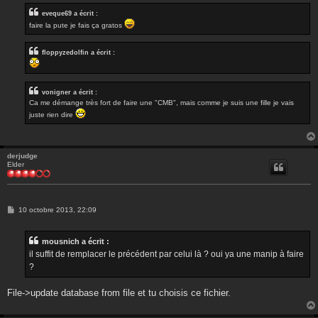
eveque69 a écrit :
faire la pute je fais ça gratos
floppyzedolfin a écrit :
vonigner a écrit :
Ca me démange très fort de faire une "CMB", mais comme je suis une fille je vais
juste rien dire
derjudge
Elder
M
10 octobre 2013, 22:09
e
s
s
mousnich a écrit :
a
g
il suffit de remplacer le précédent par celui là ? oui ya une manip à faire
e
?
File->update database from file et tu choisis ce fichier.