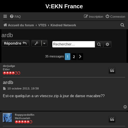
V:EKN France
FAQ
Inscription
Connexion
R
Accueil du forum
VTES
Kindred Network
e
ardb
c
Répondre
Rechercher
Recherche
h
e
1
2
Suivant
35 messages
r
c
derjudge
Elder
h
e
ardb
r
M
10 octobre 2013, 19:58
e
s
Est-ce quelqu'un a un vtescsv.zip à jour de danse macabre??
s
a
g
e
floppyzedolfin
Methuselah