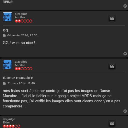
REINS!
alzeglide
Ancillae
gg
M
04 janvier 2014, 22:36
e
s
GG ! work so nice !
s
a
g
e
alzeglide
Ancillae
danse macabre
M
21 mars 2014, 11:49
e
s
mes listes sont à jour apr contre je n'ai pas les images de Danse
s
Macabre... J'ai dl le fichier sur le google project ARDB mais ça ne
a
g
fonctionne pas, j'ai vérifié les images elles sont cleans donc y'en a pas
e
comprendre...
derjudge
Elder