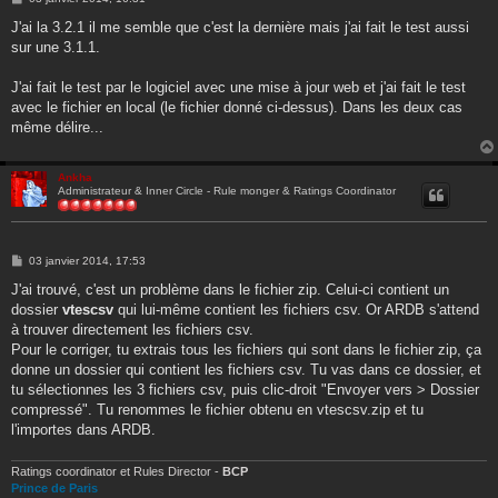
e
s
J'ai la 3.2.1 il me semble que c'est la dernière mais j'ai fait le test aussi
s
sur une 3.1.1.
a
g
e
J'ai fait le test par le logiciel avec une mise à jour web et j'ai fait le test
avec le fichier en local (le fichier donné ci-dessus). Dans les deux cas
même délire...
Ankha
Administrateur & Inner Circle - Rule monger & Ratings Coordinator
M
03 janvier 2014, 17:53
e
s
J'ai trouvé, c'est un problème dans le fichier zip. Celui-ci contient un
s
dossier
vtescsv
qui lui-même contient les fichiers csv. Or ARDB s'attend
a
g
à trouver directement les fichiers csv.
e
Pour le corriger, tu extrais tous les fichiers qui sont dans le fichier zip, ça
donne un dossier qui contient les fichiers csv. Tu vas dans ce dossier, et
tu sélectionnes les 3 fichiers csv, puis clic-droit "Envoyer vers > Dossier
compressé". Tu renommes le fichier obtenu en vtescsv.zip et tu
l'importes dans ARDB.
Ratings coordinator et Rules Director -
BCP
Prince de Paris