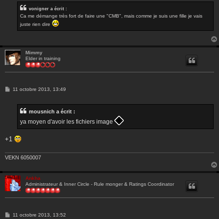
vonigner a écrit :
Ca me démange très fort de faire une "CMB", mais comme je suis une fille je vais
juste rien dire
Mimmy
Elder in training
M
11 octobre 2013, 13:49
e
s
s
mousnich a écrit :
a
g
ya moyen d'avoir les fichiers image
e
+1
VEKN 6050007
Ankha
Administrateur & Inner Circle - Rule monger & Ratings Coordinator
M
11 octobre 2013, 13:52