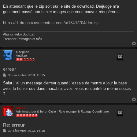
e
s
En attendant que le zip soit sur le site de download, Derjudge m'a
s
gentiment passé son fichier images que vous pouvez récupérer ici:
a
g
e
https://dl.dropboxusercontent.com/u/13497704/dm.zip
Alastor vekn Sud Est.
Toreador Primogen of Alés
alzeglide
Ancillae
erreur
M
30 décembre 2013, 13:15
e
s
Salut j 'ai un message d'erreur quand j 'essaie de mettre à jour la base
s
avec le fichier csv dans macabre, avez -vous rencontré le même soucis
a
g
?
e
Ankha
Administrateur & Inner Circle - Rule monger & Ratings Coordinator
Re: erreur
M
30 décembre 2013, 16:16
e