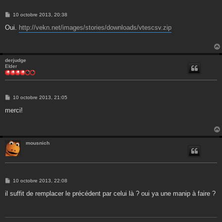
M
10 octobre 2013, 20:38
e
s
Oui.
http://vekn.net/images/stories/downloads/vtescsv.zip
s
a
g
e
derjudge
Elder
M
10 octobre 2013, 21:05
e
s
merci!
s
a
g
e
mousnich
M
10 octobre 2013, 22:08
e
s
il suffit de remplacer le précédent par celui là ? oui ya une manip à faire ?
s
a
g
e