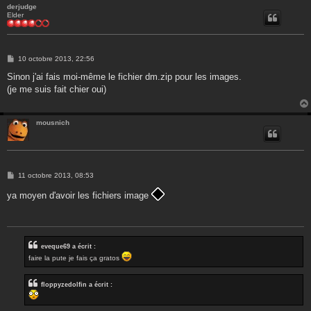
derjudge
Elder
M
10 octobre 2013, 22:56
e
s
Sinon j'ai fais moi-même le fichier dm.zip pour les images.
s
(je me suis fait chier oui)
a
g
e
mousnich
M
11 octobre 2013, 08:53
e
s
ya moyen d'avoir les fichiers image
s
a
g
e
eveque69 a écrit :
faire la pute je fais ça gratos
floppyzedolfin a écrit :