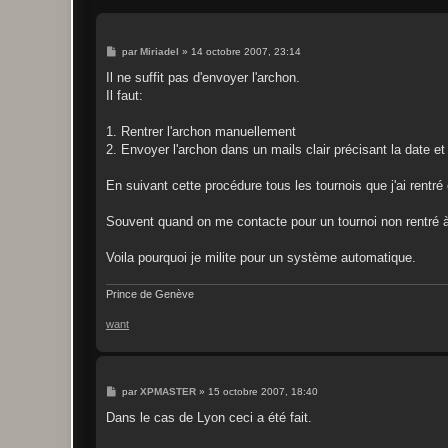
M
par
Miriadel
»
14 octobre 2007, 23:14
e
s
Il ne suffit pas d'envoyer l'archon.
s
Il faut:
a
g
e
1. Rentrer l'archon manuellement
2. Envoyer l'archon dans un mails clair précisant la date et 
En suivant cette procédure tous les tournois que j'ai rentr
Souvent quand on me contacte pour un tournoi non rentré à 
Voila pourquoi je milite pour un système automatique.
Prince de Genève
want
M
par
XPMASTER
»
15 octobre 2007, 18:40
e
s
Dans le cas de Lyon ceci a été fait.
s
a