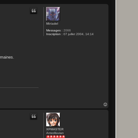
Miriadel
Messages :
2066
Inscription :
07 juillet 2004, 14:14
emaines.
H
a
u
t
XPMASTER
Antediluvian