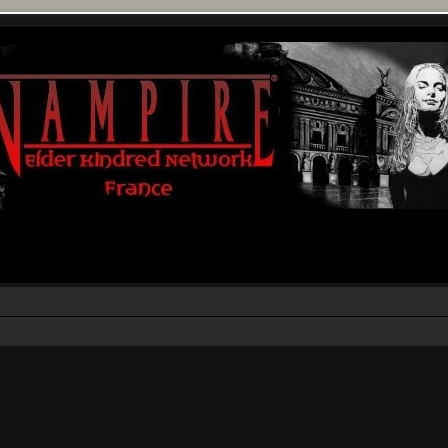
r
rche avancée