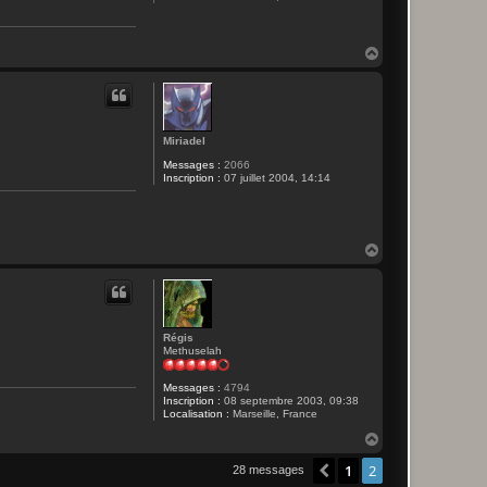
H
a
u
t
Miriadel
Messages :
2066
Inscription :
07 juillet 2004, 14:14
H
a
u
t
Régis
Methuselah
Messages :
4794
Inscription :
08 septembre 2003, 09:38
Localisation :
Marseille, France
H
a
1
2
u
Précédent
28 messages
t