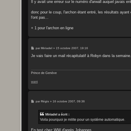
g
Il y avait une erreur sur le numéro d'arwall auquel javais en
e
donc pour le coup, l'archon étant entré, les résultats ayan
l'ont pas...
+ 1 pour l'archon en ligne
M
par
Miriadel
»
15 octobre 2007, 19:16
e
s
Je vais faire un mail récapitulatif à Robyn dans la semaine.
s
a
g
e
Prince de Genève
want
M
par
Régis
»
16 octobre 2007, 09:36
e
s
s
Miriadel a écrit :
a
g
Voila pourquoi je milite pour un système automatique.
e
En test chez WW d'après Johannes.