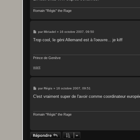
Romain "Régis" the Rage
M
par
Miriadel
»
16 octobre 2007, 09:50
e
s
Trop cool, le géni Allemand est à l'oeuvre... je kiff
s
a
g
e
Prince de Genève
want
M
par
Régis
»
16 octobre 2007, 09:51
e
s
C'est vraiment super de l'avoir comme coordinateur europée
s
a
g
e
Romain "Régis" the Rage
Répondre