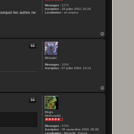
Messages :
5279
Inscription :
29 juillet 2002, 03:24
ourquoi les autres ne
Localisation :
en torpeur
H
a
u
t
Miriadel
Messages :
2066
Inscription :
07 juillet 2004, 14:14
H
a
u
t
Régis
Methuselah
Messages :
4794
Inscription :
08 septembre 2003, 09:38
Localisation :
Marseille, France