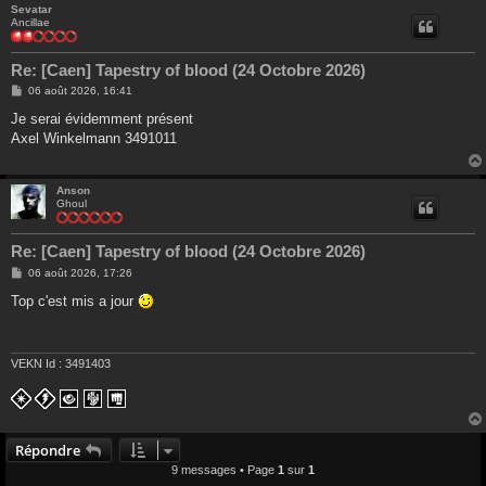
Sevatar
Ancillae
Re: [Caen] Tapestry of blood (24 Octobre 2026)
M
06 août 2026, 16:41
e
s
Je serai évidemment présent
s
Axel Winkelmann 3491011
a
g
e
Anson
Ghoul
Re: [Caen] Tapestry of blood (24 Octobre 2026)
M
06 août 2026, 17:26
e
s
Top c'est mis a jour
s
a
g
e
VEKN Id : 3491403
Répondre
9 messages • Page
1
sur
1