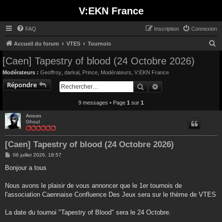
V:EKN France
FAQ
Inscription
Connexion
R
Accueil du forum
VTES
Tournois
e
[Caen] Tapestry of blood (24 Octobre 2026)
c
Modérateurs :
Geoffroy
,
darkal
,
Prince
,
Modérateurs
,
V:EKN France
h
Répondre
Rechercher
Recherche avancée
e
9 messages • Page
1
sur
1
r
c
Anson
Ghoul
h
e
[Caen] Tapestry of blood (24 Octobre 2026)
r
M
06 juillet 2026, 18:57
e
s
Bonjour a tous
s
a
g
Nous avons le plaisir de vous annoncer que le 1er tournois de
e
l'association Caennaise Confluence Des Jeux sera sur le thème de VTES
La date du tournoi "Tapestry of Blood" sera le 24 Octobre.