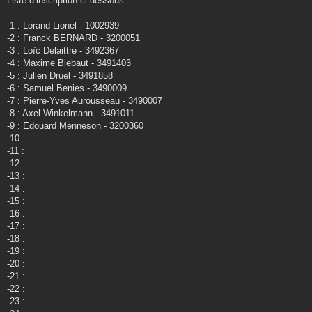
Liste d’inscription ci-dessous :
-1 : Lorand Lionel - 1002939
-2 : Franck BERNARD - 3200051
-3 : Loïc Delaittre - 3492367
-4 : Maxime Biebaut - 3491403
-5 : Julien Druel - 3491858
-6 : Samuel Benies - 3490009
-7 : Pierre-Yves Aurousseau - 3490007
-8 : Axel Winkelmann - 3491011
-9 : Edouard Menneson - 3200360
-10 :
-11 :
-12 :
-13 :
-14 :
-15 :
-16 :
-17 :
-18 :
-19 :
-20 :
-21 :
-22 :
-23 :