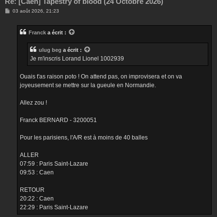
Re: [Caen] Tapestry of blood (24 Octobre 2026)
M
03 août 2026, 21:23
e
s
s
Franck
a écrit :
a
g
e
ulug beg
a écrit :
Je m'inscris Lorand Lionel 1002939
Ouais t'as raison poto ! On attend pas, on improvisera et on va
joyeusement se mettre sur la gueule en Normandie.
Allez zou !
Franck BERNARD - 3200051
Pour les parisiens, l'A/R est à moins de 40 balles
ALLER
07:59 : Paris Saint-Lazare
09:53 : Caen
RETOUR
20:22 : Caen
22:29 : Paris Saint-Lazare