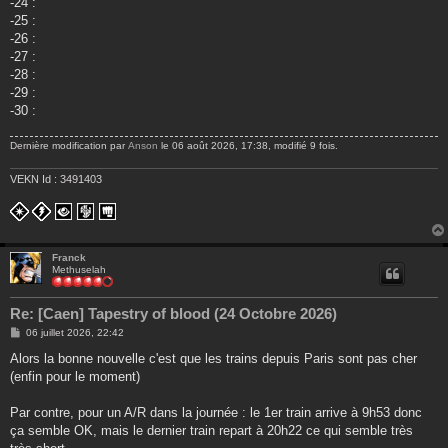
-24 :
-25 :
-26 :
-27 :
-28 :
-29 :
-30 :
Dernière modification par
Anson
le 06 août 2026, 17:38, modifié 9 fois.
VEKN Id : 3491403
Franck
Methuselah
Re: [Caen] Tapestry of blood (24 Octobre 2026)
M
06 juillet 2026, 22:42
e
s
Alors la bonne nouvelle c'est que les trains depuis Paris sont pas cher
s
(enfin pour le moment)
a
g
e
Par contre, pour un A/R dans la journée : le 1er train arrive à 9h53 donc
ça semble OK, mais le dernier train repart à 20h22 ce qui semble très