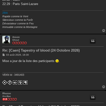
22:29 : Paris Saint-Lazare
ZBA
Rapide comme le Vent
Silencieux comme la Forêt
Dévastateur comme le Feu
Immuable comme la Montagne
Anson
Ghoul
Re: [Caen] Tapestry of blood (24 Octobre 2026)
M
03 août 2026, 18:30
e
s
Mise a jour de la liste des participants
.
s
a
g
e
VEKN Id : 3491403
Rhazoo
Ancillae