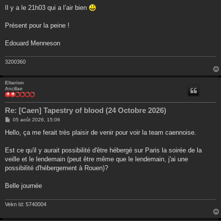
Il y a le 21h03 qui a l’air bien
Présent pour la peine !
Edouard Menneson
3200360
Eltarion
Ancillae
Re: [Caen] Tapestry of blood (24 Octobre 2026)
M
05 août 2026, 15:06
e
s
Hello, ça me ferait très plaisir de venir pour voir la team caennoise.
s
a
g
Est ce qu'il y aurait possibilité d'être hébergé sur Paris la soirée de la
e
veille et le lendemain (peut être même que le lendemain, j'ai une
possibilité d'hébergement à Rouen)?
Belle journée
Vekn Id: 5740004