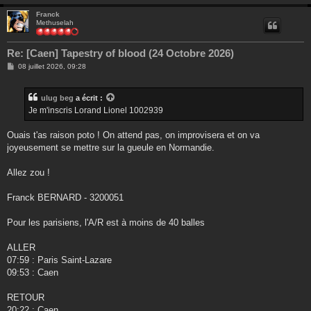
Franck
Methuselah
Re: [Caen] Tapestry of blood (24 Octobre 2026)
M
08 juillet 2026, 09:28
e
s
s
ulug beg
a écrit :
a
g
Je m'inscris Lorand Lionel 1002939
e
Ouais t'as raison poto ! On attend pas, on improvisera et on va
joyeusement se mettre sur la gueule en Normandie.
Allez zou !
Franck BERNARD - 3200051
Pour les parisiens, l'A/R est à moins de 40 balles
ALLER
07:59 : Paris Saint-Lazare
09:53 : Caen
RETOUR
20:22 : Caen