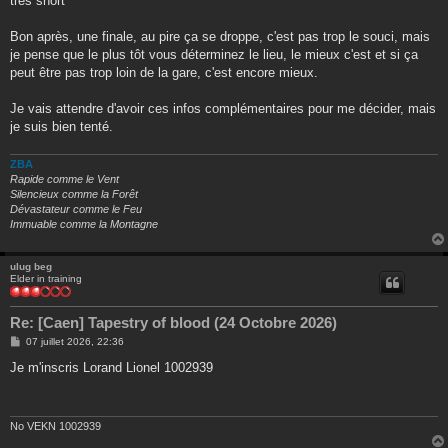
très short
Bon après, une finale, au pire ça se droppe, c'est pas trop le souci, mais
je pense que le plus tôt vous déterminez le lieu, le mieux c'est et si ça
peut être pas trop loin de la gare, c'est encore mieux.
Je vais attendre d'avoir ces infos complémentaires pour me décider, mais
je suis bien tenté.
ZBA
Rapide comme le Vent
Silencieux comme la Forêt
Dévastateur comme le Feu
Immuable comme la Montagne
ulug beg
Elder in training
Re: [Caen] Tapestry of blood (24 Octobre 2026)
M
07 juillet 2026, 22:36
e
s
Je m'inscris Lorand Lionel 1002939
s
a
g
e
No VEKN 1002939