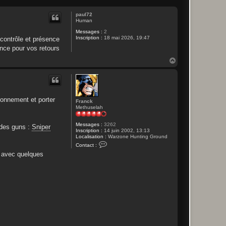
paul72
Human
Messages :
2
Inscription :
18 mai 2026, 19:47
 contrôle et présence
ance pour vos retours
H
a
u
t
ronnement et porter
Franck
Methuselah
Messages :
3262
r des guns :
Sniper
Inscription :
14 juin 2002, 13:13
Localisation :
Warzone Hunting Ground
C
Contact :
o
e avec quelques
n
t
a
c
t
e
r
F
r
a
n
c