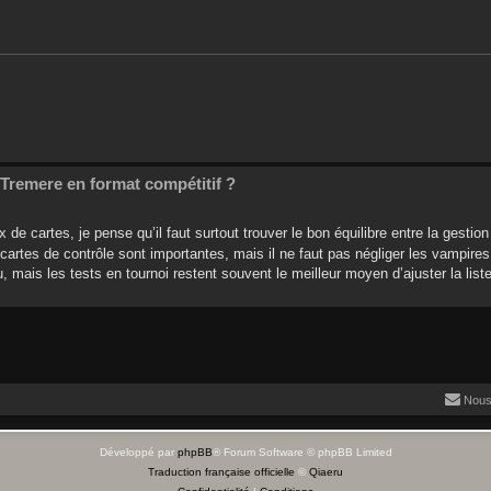
Tremere en format compétitif ?
 de cartes, je pense qu’il faut surtout trouver le bon équilibre entre la gestion
cartes de contrôle sont importantes, mais il ne faut pas négliger les vampires
, mais les tests en tournoi restent souvent le meilleur moyen d’ajuster la liste
Nous
Développé par
phpBB
® Forum Software © phpBB Limited
Traduction française officielle
©
Qiaeru