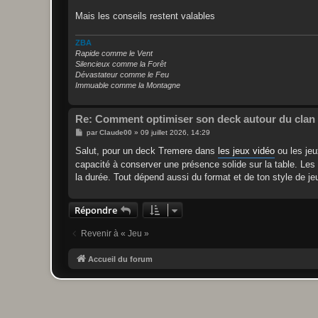
a
g
Mais les conseils restent valables
e
ZBA
Rapide comme le Vent
Silencieux comme la Forêt
Dévastateur comme le Feu
Immuable comme la Montagne
Re: Comment optimiser son deck autour du clan 
M
par
Claude00
»
09 juillet 2026, 14:29
e
s
Salut, pour un deck Tremere dans
les jeux vidéo
ou les jeux
s
capacité à conserver une présence solide sur la table. Les 
a
g
la durée. Tout dépend aussi du format et de ton style de jeu
e
Répondre
Revenir à « Jeu »
Accueil du forum