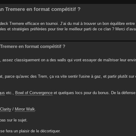
n Tremere en format compétitif ?
deck Tremere efficace en tournoi. J’ai du mal à trouver un bon équilibre entre
es et stratégies préférées pour tirer le meilleur parti de ce clan ? Merci d’av
Tremere en format compétitif ?
, assez classiquement on a des walls qui vont essayer de maîtriser leur envi
, parce qu'avec des Trem, ça va vite sentir l'usine à gaz, et partir plutôt su
gus
etc.,
Bowl of Convergence
et quelques locs pour du bonus. De la défens
Clarity
/
Mirror Walk
.
as sur le sujet.
se fera un plaisir de le décortiquer.