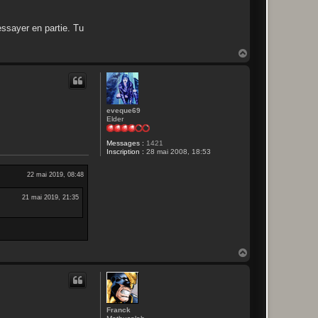
ssayer en partie. Tu
H
a
u
t
eveque69
Elder
Messages :
1421
Inscription :
28 mai 2008, 18:53
22 mai 2019, 08:48
21 mai 2019, 21:35
H
a
u
t
Franck