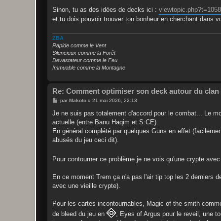
Sinon, tu as des idées de decks ici :
viewtopic.php?t=105
et tu dois pouvoir trouver ton bonheur en cherchant dans
ZBA
Rapide comme le Vent
Silencieux comme la Forêt
Dévastateur comme le Feu
Immuable comme la Montagne
Re: Comment optimiser son deck autour du clan 
M
par
Makoto
»
21 mai 2026, 22:13
e
s
Je ne suis pas totalement d'accord pour le combat... Le mod
s
actuelle (entre Banu Haqim et S:CE).
a
g
En général complété par quelques Guns en effet (facilement
e
abusés du jeu ceci dit).
Pour contourner ce problème je ne vois qu'une crypte ave
En ce moment Trem ça n'a pas l'air tip top les 2 derniers d
avec une vieille crypte).
Pour les cartes incontournables, Magic of the smith comme
de bleed du jeu en
, Eyes of Argus pour le reveil, une t