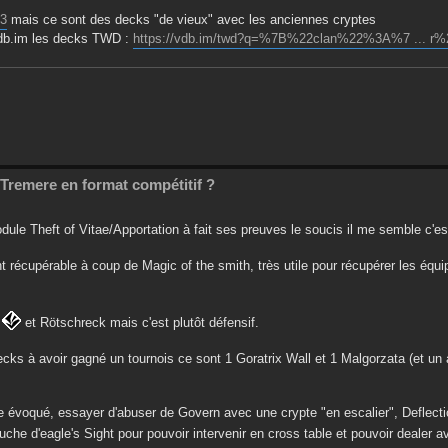
83
mais ce sont des decks "de vieux" avec les anciennes cryptes
 vdb.im les decks TWD :
https://vdb.im/twd?q=%7B%22clan%22%3A%7 ... 
Tremere en format compétitif ?
ule Theft of Vitae/Apportation à fait ses preuves le soucis il me semble c'es
 récupérable à coup de Magic of the smith, très utile pour récupérer les équ
c
et Rötschreck mais c'est plutôt défensif.
ecks à avoir gagné un tournois ce sont 1 Goratrix Wall et 1 Malgorzata (et un 
 évoqué, essayer d'abuser de Govern avec une crypte "en escalier", Deflecti
ouche d'eagle's Sight pour pouvoir intervenir en cross table et pouvoir dealer a