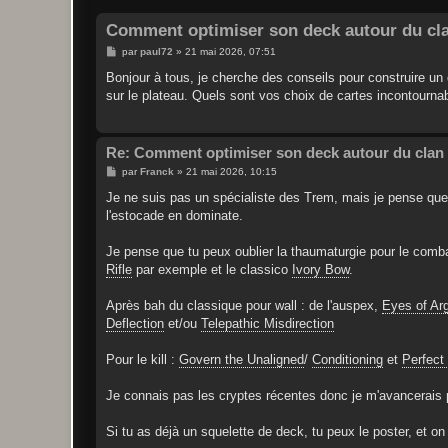
Comment optimiser son deck autour du cla
M
par
paul72
»
21 mai 2026, 07:51
e
s
Bonjour à tous, je cherche des conseils pour construire un 
s
sur le plateau. Quels sont vos choix de cartes incontournabl
a
g
e
Re: Comment optimiser son deck autour du clan 
M
par
Franck
»
21 mai 2026, 10:15
e
s
Je ne suis pas un spécialiste des Trem, mais je pense que
s
l'estocade en dominate.
a
g
e
Je pense que tu peux oublier la thaumaturgie pour le combat
Rifle
par exemple et le classico
Ivory Bow
.
Après bah du classique pour wall : de l'auspex,
Eyes of Ar
Deflection
et/ou
Telepathic Misdirection
Pour le kill :
Govern the Unaligned
/
Conditioning
et
Perfect 
Je connais pas les cryptes récentes donc je m'avancerais p
Si tu as déjà un squelette de deck, tu peux le poster, et on 