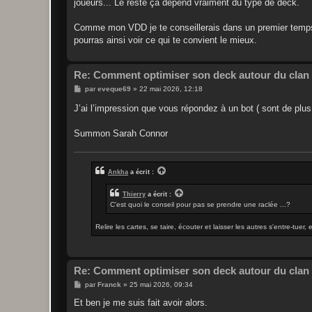
joueurs... Le reste ça dépend vraiment du type de deck.
Comme mon VDD je te conseillerais dans un premier temps d
pourras ainsi voir ce qui te convient le mieux.
Re: Comment optimiser son deck autour du clan 
M
par
eveque69
»
22 mai 2026, 12:18
e
s
J’ai l’impression que vous répondez à un bot ( sont de plus
s
a
g
Summon Sarah Connor
e
Ankha
a écrit :
Thierry
a écrit :
C'est quoi le conseil pour pas se prendre une raclée ...?
Relire les cartes, se taire, écouter et laisser les autres s'entre-tuer,
Re: Comment optimiser son deck autour du clan 
M
par
Franck
»
25 mai 2026, 09:34
e
s
Et ben je me suis fait avoir alors.
s