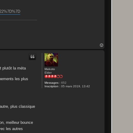
k
r%22%7D%7D
H
a
u
t
t plutôt la méta
Makoto
Elder
ipements les plus
Messages :
652
Inscription :
05 mars 2019, 13:42
autre, plus classique
on, meilleur bounce
vec les autres