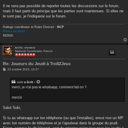
e
s
Il ne sera pas possible de reporter toutes les discussions sur le forum,
s
mais il faut partir du principe que les parties sont maintenues. Si elles ne
a
g
le sont pas, je l'indiquerai sur le forum.
e
Ratings coordinator et Rules Director -
BCP
Prince de Paris
REINS!
berlin_tremere
National Coordinator, France
Re: Joueurs du Jeudi à Troll2Jeux
M
23 octobre 2023, 14:27
e
s
s
suki
a écrit :
a
g
merci, je n'ai pas le whatsapp, comment fait on ?
e
merciii
Salut Suki,
Si tu as whatsapp sur ton téléphone (ou que l'installes), envoi moi un MP
avec ton numéro de téléphone et je t'ajouterai dans le groupe du jeudi.