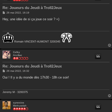
Re: Joueurs du Jeudi à Troll2Jeux
M
26 mai 2022, 16:19
e
s
Hey, une idée de si ça joue ce soir ? =)
s
a
g
e
Romain VINCENT-AUMONT 3200345
Celky
Ancillae
Re: Joueurs du Jeudi à Troll2Jeux
M
26 mai 2022, 16:32
e
s
Oui ! Il y a du monde dès 17h30 - 18h ce soir!
s
a
g
e
Jeremy M - 3200375
synesios
Methuselah