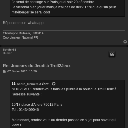
g
Je serai de passage sur Paris jeudi soir 20 décembre.
e
Je viendrai bien jouer mais je n'ai pas de deck. Et si quelqu'un peut
m'héberger se serai cool
Réponse sous whatsapp
Christophe Baltazar, 3200114
Coordinateur National FR
Soldier91
Human
Re: Joueurs du Jeudi à Troll2Jeux
M
07 février 2026, 15:59
e
s
s
berlin_tremere
a écrit :
a
g
NOUVEAU : Rendez-vous tous les jeudis à la boutique Troll2Jeux à
e
l'adresse suivante :
15/17 place d'Aligre 75012 Paris
Tel : 0143409046
Maintenant, rendez-vous au dernier post de ce sujet pour savoir qui
vient !