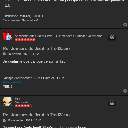
Sinon, comme l'a dit Vincent, part du principe qu'on joue tous les jeudis à
T2J.
Christophe Baltazar, 3200114
Coordinateur National FR
Ankha
Administrateur & Inner Circle - Rule monger & Ratings Coordinator
Re: Joueurs du Jeudi à Troll2Jeux
M
26 octobre 2023, 14:22
e
s
Je confirme que ça joue ce soir à T2J.
s
a
g
e
Ratings coordinator et Rules Director -
BCP
Prince de Paris
REINS!
fred
Methuselah
Re: Joueurs du Jeudi à Troll2Jeux
M
11 décembre 2023, 12:47
e
s
Je serai sur Paris jeudi 28 déc et duspo pour jouer