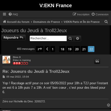
V:EKN France
FAQ
Inscription
Connexion
R
Accueil du forum
Domaines de France
V:EKN Paris et Île de France
e
Joueurs du Jeudi à Troll2Jeux
c
Répondre
Rechercher
Recherche avancée
h
e
Page
22
sur
22
1
18
19
20
21
22
Précédent
483 messages
…
r
c
Dino X
Elder in training
h
e
Re: Joueurs du Jeudi à Troll2Jeux
r
M
05 mai 2022, 15:04
e
s
Yop ! Racolage actif pour ce soir 05/05/2022 pour 18h a T2J pour l’instant
s
on est 6 à 18h puis 7 a 19h. A vot’ bon cœur , c’est pour des bleed pour
a
g
6.
e
Zéro sur l’échelle du Dino .3200272.