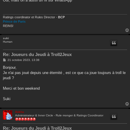
Oui, mais on a aussi un fil sur WhatsApp
s
a
g
e
Ratings coordinator et Rules Director -
BCP
Prince de Paris
REINS!
suki
Human
Re: Joueurs du Jeudi à Troll2Jeux
M
21 octobre 2023, 13:38
e
s
Bonjour,
s
Je n'ai pas joué depuis une éternité , est ce que ca joue toujours à troll le
a
g
jeudi ?
e
Merci et bon weekend
Suki
Ankha
Administrateur & Inner Circle - Rule monger & Ratings Coordinator
Re: Joueurs du Jeudi à Troll2Jeux