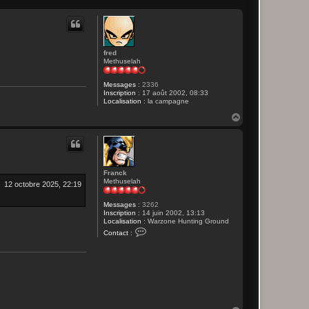
fred
Methuselah
Messages :
2336
Inscription :
17 août 2002, 08:33
Localisation :
la campagne
H
a
u
t
Franck
Methuselah
12 octobre 2025, 22:19
Messages :
3262
Inscription :
14 juin 2002, 13:13
Localisation :
Warzone Hunting Ground
C
Contact :
o
n
t
a
c
t
e
r
F