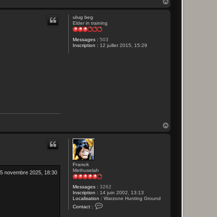
H
a
u
ulug beg
t
Elder in training
Messages :
503
Inscription :
12 juillet 2015, 15:29
H
a
u
t
Franck
Methuselah
5 novembre 2025, 18:30
Messages :
3262
Inscription :
14 juin 2002, 13:13
Localisation :
Warzone Hunting Ground
C
Contact :
o
n