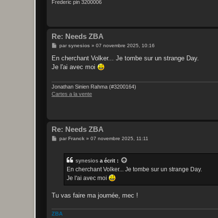
Frederic pin 3200006
Re: Needs ZBA
M
par
synesios
»
07 novembre 2025, 10:16
e
s
En cherchant Volker... Je tombe sur un strange Day.
s
Je l'ai avec moi
a
g
e
Jonathan Sinien Rahma (#3200164)
Cartes a la vente
Re: Needs ZBA
M
par
Franck
»
07 novembre 2025, 11:11
e
s
s
synesios
a écrit :
a
g
En cherchant Volker... Je tombe sur un strange Day.
e
Je l'ai avec moi
Tu vas faire ma journée, mec !
ZBA