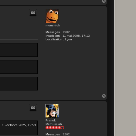
H
r
a
a
n
u
c
t
k
mousnich
Messages :
1902
Inscription :
11 mai 2008, 17:13
Localisation :
Lyon
H
a
u
t
Franck
Methuselah
15 octobre 2025, 12:53
Messages :
3262