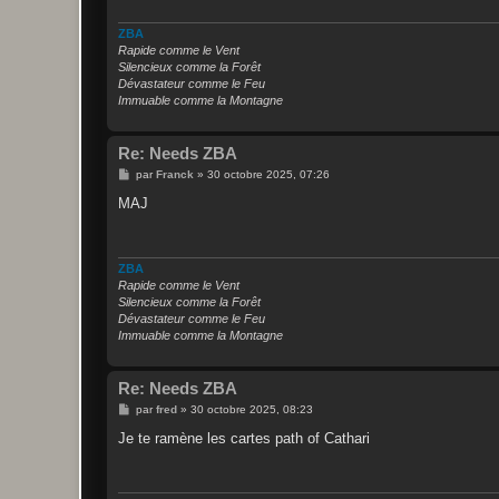
g
e
ZBA
Rapide comme le Vent
Silencieux comme la Forêt
Dévastateur comme le Feu
Immuable comme la Montagne
Re: Needs ZBA
M
par
Franck
»
30 octobre 2025, 07:26
e
s
MAJ
s
a
g
e
ZBA
Rapide comme le Vent
Silencieux comme la Forêt
Dévastateur comme le Feu
Immuable comme la Montagne
Re: Needs ZBA
M
par
fred
»
30 octobre 2025, 08:23
e
s
Je te ramène les cartes path of Cathari
s
a
g
e