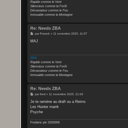
Rapide comme le Vent
Silencieux comme la Forêt
Dévastateur comme le Feu
Immuable comme la Montagne
Re: Needs ZBA
M
par
Franck
»
11 novembre 2025, 11:07
e
s
MAJ
s
a
g
e
ZBA
Rapide comme le Vent
Silencieux comme la Forêt
Dévastateur comme le Feu
Immuable comme la Montagne
Re: Needs ZBA
M
par
fred
»
11 novembre 2025, 21:04
e
s
Je te ramène au draft ou a Reims
s
Les Hunter marrk
a
g
Psyche
e
Frederic pin 3200006