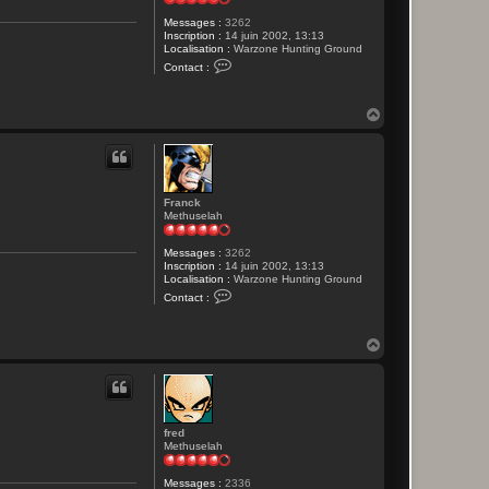
k
Messages :
3262
Inscription :
14 juin 2002, 13:13
Localisation :
Warzone Hunting Ground
C
Contact :
o
n
t
H
a
c
a
t
u
e
t
r
F
r
Franck
a
Methuselah
n
c
k
Messages :
3262
Inscription :
14 juin 2002, 13:13
Localisation :
Warzone Hunting Ground
C
Contact :
o
n
t
H
a
c
a
t
u
e
t
r
F
r
fred
a
Methuselah
n
c
k
Messages :
2336