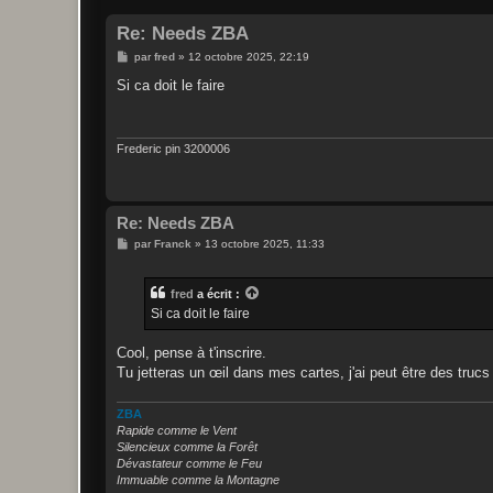
Re: Needs ZBA
M
par
fred
»
12 octobre 2025, 22:19
e
s
Si ca doit le faire
s
a
g
e
Frederic pin 3200006
Re: Needs ZBA
M
par
Franck
»
13 octobre 2025, 11:33
e
s
s
fred
a écrit :
a
g
Si ca doit le faire
e
Cool, pense à t'inscrire.
Tu jetteras un œil dans mes cartes, j'ai peut être des trucs q
ZBA
Rapide comme le Vent
Silencieux comme la Forêt
Dévastateur comme le Feu
Immuable comme la Montagne