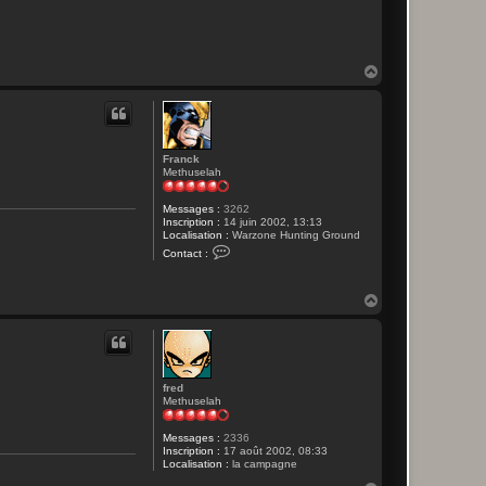
c
t
e
r
F
H
r
a
a
n
u
c
t
k
Franck
Methuselah
Messages :
3262
Inscription :
14 juin 2002, 13:13
Localisation :
Warzone Hunting Ground
C
Contact :
o
n
t
H
a
c
a
t
u
e
t
r
F
r
fred
a
Methuselah
n
c
k
Messages :
2336
Inscription :
17 août 2002, 08:33
Localisation :
la campagne