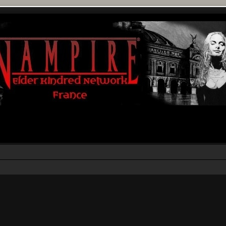
r
rche avancée