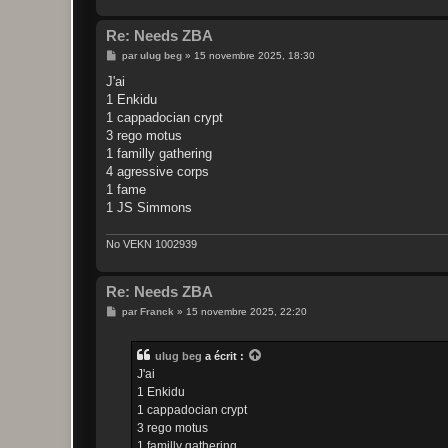
Re: Needs ZBA
M
par
ulug beg
»
15 novembre 2025, 18:30
e
s
J'ai
s
1 Enkidu
a
g
1 cappadocian crypt
e
3 rego motus
1 familly gathering
4 agressive corps
1 fame
1 JS Simmons
No VEKN 1002939
Re: Needs ZBA
M
par
Franck
»
15 novembre 2025, 22:20
e
s
s
ulug beg
a écrit :
a
g
J'ai
e
1 Enkidu
1 cappadocian crypt
3 rego motus
1 familly gathering