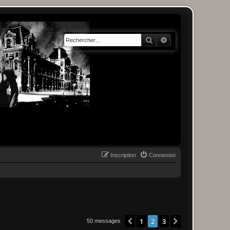
Rechercher
Recherche avancée
Inscription
Connexion
1
2
3
Précédent
Suivant
50 messages