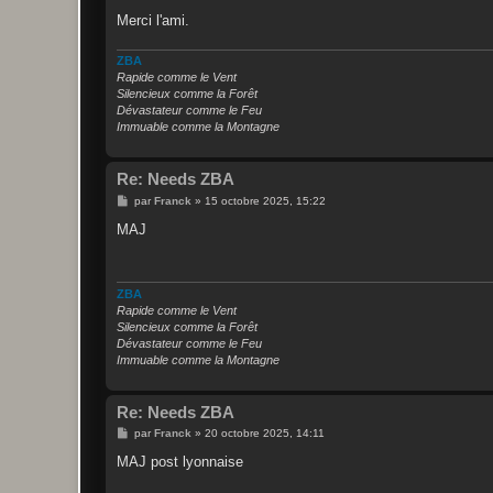
Merci l'ami.
ZBA
Rapide comme le Vent
Silencieux comme la Forêt
Dévastateur comme le Feu
Immuable comme la Montagne
Re: Needs ZBA
M
par
Franck
»
15 octobre 2025, 15:22
e
s
MAJ
s
a
g
e
ZBA
Rapide comme le Vent
Silencieux comme la Forêt
Dévastateur comme le Feu
Immuable comme la Montagne
Re: Needs ZBA
M
par
Franck
»
20 octobre 2025, 14:11
e
s
MAJ post lyonnaise
s
a