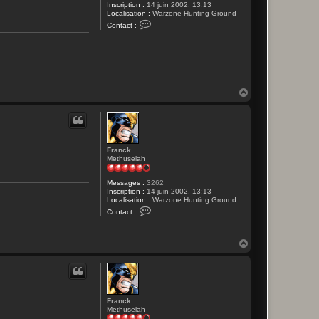
Inscription :
14 juin 2002, 13:13
Localisation :
Warzone Hunting Ground
C
Contact :
o
n
t
a
c
t
e
r
H
F
a
r
u
a
t
n
c
k
Franck
Methuselah
Messages :
3262
Inscription :
14 juin 2002, 13:13
Localisation :
Warzone Hunting Ground
C
Contact :
o
n
t
H
a
c
a
t
u
e
t
r
F
r
Franck
a
Methuselah
n
c