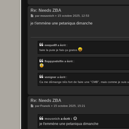
Re: Needs ZBA
M
par
mousnich
»
15 octobre 2025, 12:53
e
s
je t'emmène une petaniqua dimanche
s
a
g
e
eveque69 a écrit :
faire la pute je fais ça gratos
floppyzedolfin a écrit :
vonigner a écrit :
Ca me démange très fort de faire une "CMB", mais comme je suis une 
Re: Needs ZBA
M
par
Franck
»
15 octobre 2025, 15:21
e
s
s
mousnich
a écrit :
a
g
je t'emmène une petaniqua dimanche
e