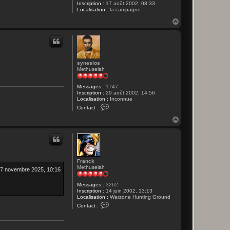
Inscription :
17 août 2002, 08:33
Localisation :
la campagne
H
a
u
t
synesios
Methuselah
Messages :
1747
Inscription :
29 août 2002, 14:56
Localisation :
Inconnue
C
Contact :
o
n
H
t
a
a
u
c
t
t
e
r
s
Franck
y
Methuselah
7 novembre 2025, 10:16
n
e
Messages :
3262
s
Inscription :
14 juin 2002, 13:13
i
Localisation :
Warzone Hunting Ground
o
C
s
Contact :
o
n
t
a