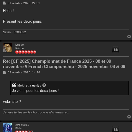
M
01 octobre 2025, 22:51
e
s
Hello !
s
a
g
Présent les deux jours.
e
Sélim - 3200322
Lestat
Prince
Re: [CF 2025] Championnat de France 2025 - 08 et 09
novembre // French Championship - 2025 november 08 & 09
M
03 octobre 2025, 14:24
e
s
s
Mekhet
a écrit :
a
g
Je viens pour les deux jours !
e
vekn stp ?
Je vais te laisser le choix que je n'ai jamais eu.
eveque69
Elder