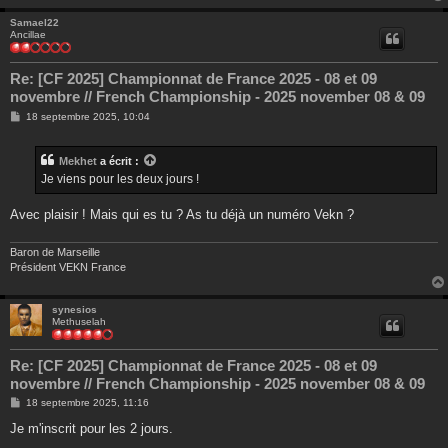
Samael22
Ancillae
Re: [CF 2025] Championnat de France 2025 - 08 et 09
novembre // French Championship - 2025 november 08 & 09
M
18 septembre 2025, 10:04
e
s
s
Mekhet
a écrit :
a
g
Je viens pour les deux jours !
e
Avec plaisir ! Mais qui es tu ? As tu déjà un numéro Vekn ?
Baron de Marseille
Président VEKN France
synesios
Methuselah
Re: [CF 2025] Championnat de France 2025 - 08 et 09
novembre // French Championship - 2025 november 08 & 09
M
18 septembre 2025, 11:16
e
s
Je m'inscrit pour les 2 jours.
s