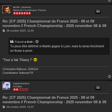
berlin_tremere
National Coordinator, France
Re: [CF 2025] Championnat de France 2025 - 08 et 09
novembre // French Championship - 2025 november 08 & 09
M
08 octobre 2025, 11:00
e
s
s
Franck
a écrit :
a
g
Tu peux être détrôné si Martin gagne à Lyon, mais tu seras forcément
e
en finale à priori.
"Tout à fait Thierry !"
Christophe Baltazar, 3200114
Coordinateur National FR
aiguisemoica
Ancillae
Re: [CF 2025] Championnat de France 2025 - 08 et 09
novembre // French Championship - 2025 november 08 & 09
M
09 octobre 2025, 21:07
e