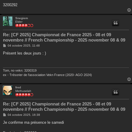
a
g
3200292
e
Snegiem
Elder
Re: [CF 2025] Championnat de France 2025 - 08 et 09
novembre // French Championship - 2025 november 08 & 09
M
04 octobre 2025, 11:48
e
s
Présent les deux jours : )
s
a
g
e
Tom, no vekn: 3200319
ex - Trésorier de l'association Vekn France (2020- AGO 2024)
fred
Methuselah
Re: [CF 2025] Championnat de France 2025 - 08 et 09
novembre // French Championship - 2025 november 08 & 09
M
04 octobre 2025, 16:38
e
s
Je confirme ma présence le samedi
s
a