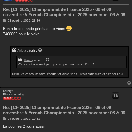
Re: [CF 2025] Championnat de France 2025 - 08 et 09
novembre // French Championship - 2025 november 08 & 09
M
03 octobre 2025, 23:26
e
s
Bon à la demande générale, je viens
s
7460002 pour le vekn
a
g
e
Ankha
a écrit :
Thierry
a écrit :
C'est quoi le conseil pour pas se prendre une raclée ...?
Relire les cartes, se taire, écouter et laisser les autres s'entre-tuer, et bleeder pour 1.
nolniyr
Elder in training
Re: [CF 2025] Championnat de France 2025 - 08 et 09
novembre // French Championship - 2025 november 08 & 09
M
04 octobre 2025, 10:22
e
s
Là pour les 2 jours aussi
s