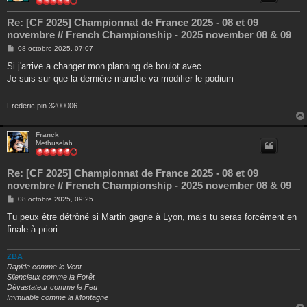
Re: [CF 2025] Championnat de France 2025 - 08 et 09
novembre // French Championship - 2025 november 08 & 09
M
08 octobre 2025, 07:07
e
s
Si j'arrive a changer mon planning de boulot avec
s
Je suis sur que la dernière manche va modifier le podium
a
g
e
Frederic pin 3200006
Franck
Methuselah
Re: [CF 2025] Championnat de France 2025 - 08 et 09
novembre // French Championship - 2025 november 08 & 09
M
08 octobre 2025, 09:25
e
s
Tu peux être détrôné si Martin gagne à Lyon, mais tu seras forcément en
s
finale à priori.
a
g
e
ZBA
Rapide comme le Vent
Silencieux comme la Forêt
Dévastateur comme le Feu
Immuable comme la Montagne