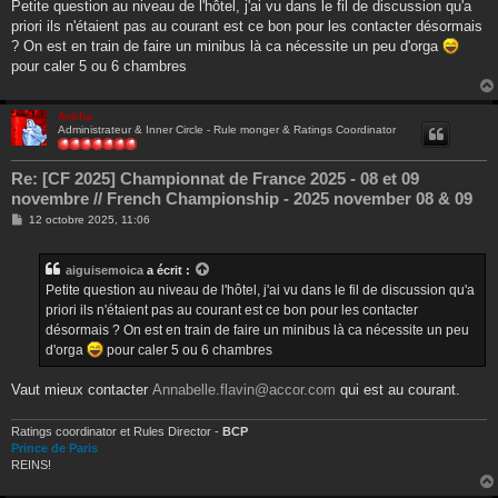
s
Petite question au niveau de l'hôtel, j'ai vu dans le fil de discussion qu'a
s
priori ils n'étaient pas au courant est ce bon pour les contacter désormais
a
g
? On est en train de faire un minibus là ca nécessite un peu d'orga
e
pour caler 5 ou 6 chambres
Ankha
Administrateur & Inner Circle - Rule monger & Ratings Coordinator
Re: [CF 2025] Championnat de France 2025 - 08 et 09
novembre // French Championship - 2025 november 08 & 09
M
12 octobre 2025, 11:06
e
s
s
aiguisemoica
a écrit :
a
g
Petite question au niveau de l'hôtel, j'ai vu dans le fil de discussion qu'a
e
priori ils n'étaient pas au courant est ce bon pour les contacter
désormais ? On est en train de faire un minibus là ca nécessite un peu
d'orga
pour caler 5 ou 6 chambres
Vaut mieux contacter
Annabelle.flavin@accor.com
qui est au courant.
Ratings coordinator et Rules Director -
BCP
Prince de Paris
REINS!