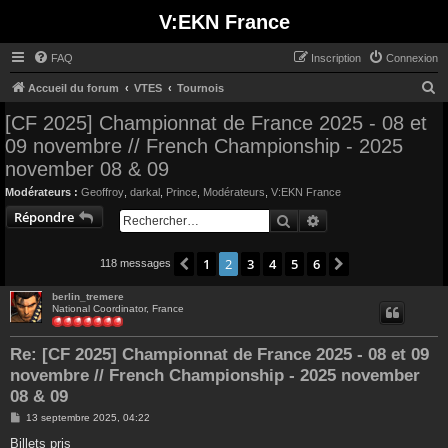
V:EKN France
FAQ
Inscription
Connexion
R
Accueil du forum
VTES
Tournois
e
[CF 2025] Championnat de France 2025 - 08 et
c
09 novembre // French Championship - 2025
h
november 08 & 09
e
Modérateurs :
Geoffroy
,
darkal
,
Prince
,
Modérateurs
,
V:EKN France
r
Répondre
Rechercher
Recherche avancée
c
h
1
2
3
4
5
6
Précédent
Suivant
118 messages
e
berlin_tremere
r
National Coordinator, France
Re: [CF 2025] Championnat de France 2025 - 08 et 09
novembre // French Championship - 2025 november
08 & 09
M
13 septembre 2025, 04:22
e
s
Billets pris