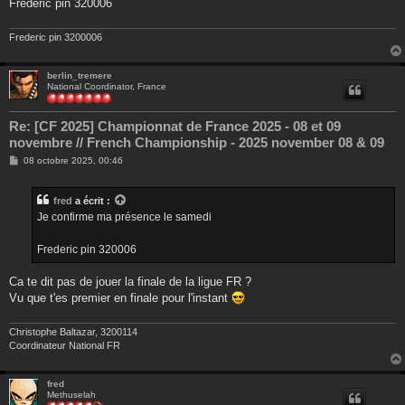
g
Frederic pin 320006
e
Frederic pin 3200006
berlin_tremere
National Coordinator, France
Re: [CF 2025] Championnat de France 2025 - 08 et 09
novembre // French Championship - 2025 november 08 & 09
M
08 octobre 2025, 00:46
e
s
s
fred
a écrit :
a
g
Je confirme ma présence le samedi
e
Frederic pin 320006
Ca te dit pas de jouer la finale de la ligue FR ?
Vu que t'es premier en finale pour l'instant
Christophe Baltazar, 3200114
Coordinateur National FR
fred
Methuselah