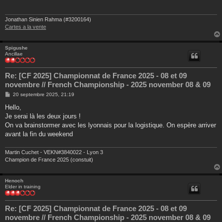
a
g
e
Jonathan Sinien Rahma (#3200164)
Cartes a la vente
Spigushe
Ancillae
Re: [CF 2025] Championnat de France 2025 - 08 et 09
novembre // French Championship - 2025 november 08 & 09
M
20 septembre 2025, 21:19
e
s
Hello,
s
Je serai là les deux jours !
a
g
On va brainstormer avec les lyonnais pour la logistique. On espère arriver
e
avant la fin du weekend
Martin Cuchet - VEKN#3840022 - Lyon 3
Champion de France 2025 (constuit)
Henoch
Elder in training
Re: [CF 2025] Championnat de France 2025 - 08 et 09
novembre // French Championship - 2025 november 08 & 09