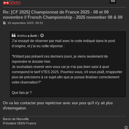
Re: [CF 2025] Championnat de France 2025 - 08 et 09
novembre // French Championship - 2025 november 08 & 09
M
18 septembre 2025, 09:51
e
s
s
Ankha
a écrit :
a
g
J’ai essayé de réserver par mail avec le code indiqué dans le post
e
d’origine, et j’ai eu cette réponse :
"N'étant pas présent ces derniers jours, je viens seulement de
reprendre le dossier hier.
Je souhaitais revenir vers vous car je n'ai pas bien saisi à quoi
correspond le tarif VTES 2025. Pourriez-vous, s'il vous plaît, m'apporter
plus de précisions à ce sujet afin que je puisse finaliser correctement
votre réservation?"
Que fais-je ?
On va les contacter pour repréciser avec eux pour qu'il n'y ait plus
d'interrogation.
Baron de Marseille
Président VEKN France