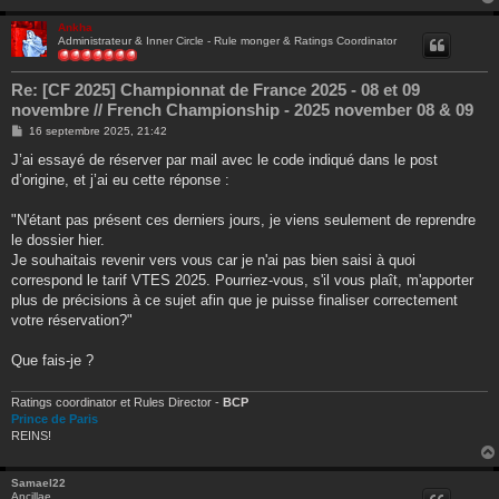
Ankha
Administrateur & Inner Circle - Rule monger & Ratings Coordinator
Re: [CF 2025] Championnat de France 2025 - 08 et 09
novembre // French Championship - 2025 november 08 & 09
M
16 septembre 2025, 21:42
e
s
J’ai essayé de réserver par mail avec le code indiqué dans le post
s
d’origine, et j’ai eu cette réponse :
a
g
e
"N'étant pas présent ces derniers jours, je viens seulement de reprendre
le dossier hier.
Je souhaitais revenir vers vous car je n'ai pas bien saisi à quoi
correspond le tarif VTES 2025. Pourriez-vous, s'il vous plaît, m'apporter
plus de précisions à ce sujet afin que je puisse finaliser correctement
votre réservation?"
Que fais-je ?
Ratings coordinator et Rules Director -
BCP
Prince de Paris
REINS!
Samael22
Ancillae