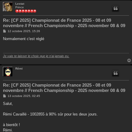
Lestat
Prince
Re: [CF 2025] Championnat de France 2025 - 08 et 09
novembre // French Championship - 2025 november 08 & 09
M
12 octobre 2025, 15:26
e
s
Normalement c'est réglé
s
a
g
e
Je vais te laisser le choix que je n'ai jamais eu.
Rémi
Re: [CF 2025] Championnat de France 2025 - 08 et 09
novembre // French Championship - 2025 november 08 & 09
M
13 octobre 2025, 02:45
e
s
Salut,
s
a
g
Rémi Cavaillé - 1002855 à 90% sûr pour les deux jours.
e
à bientôt !
Rémi.