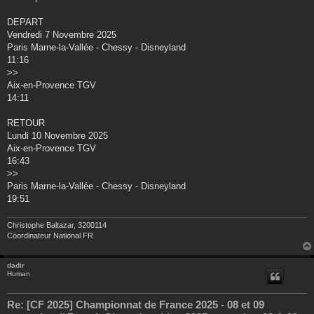
s
a
g
DEPART
e
Vendredi 7 Novembre 2025
Paris Marne-la-Vallée - Chessy - Disneyland
11:16
>>
Aix-en-Provence TGV
14:11
RETOUR
Lundi 10 Novembre 2025
Aix-en-Provence TGV
16:43
>>
Paris Marne-la-Vallée - Chessy - Disneyland
19:51
Christophe Baltazar, 3200114
Coordinateur National FR
dadir
Human
Re: [CF 2025] Championnat de France 2025 - 08 et 09