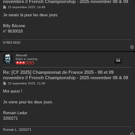
novembre // French Championship - 2025 november 08 & 09
M
15 septembre 2025, 14:49
e
s
Je serais là pour les deux jours
s
a
g
Billy Bécone
e
n° 8630018
N°863 0018
Alkardil
Elder in training
Re: [CF 2025] Championnat de France 2025 - 08 et 09
novembre // French Championship - 2025 november 08 & 09
M
15 septembre 2025, 21:09
e
s
Moi aussi !
s
a
g
Je viens pour les deux jours.
e
Romain Ledur
3200271
Romain L. 3200271