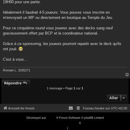
19H00 pour une partie.
Idéalement il faudrait 4-5 joueurs. Vous pouvez vous inscrire en
m'envoyant un MP ou directement en boutique au Temple du Jeu.
Pour ce cinquième round vous jouerez avec des decks sang neuf
gracieusement offert par BCP et le coordinateur national.
Grâce à ce sponsoring, les joueurs pourront repartir avec le deck qu'ils
ont joué.
C'est à vous...
Romain L. 3200271
Répondre
1 message • Page
1
sur
1
Aller
Accueil du forum
Fuseau horaire sur
UTC+02:00
Développé par
phpBB
® Forum Software © phpBB Limited
Traduction française officielle
©
Qiaeru
Confidentialité
|
Conditions