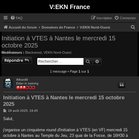
V:EKN France
FAQ
Inscription
Connexion
R
Accueil du forum
Domaines de France
V:EKN Nord-Ouest
e
Initiation à VTES à Nantes le mercredi 15
c
octobre 2025
h
Modérateurs :
Blackwood
,
VEKN Nord-Ouest
e
Répondre
Rechercher
Recherche avancée
r
1 message • Page
1
sur
1
c
h
Alkardil
Elder in training
e
r
Initiation à VTES à Nantes le mercredi 15 octobre
2025
M
29 août 2025, 19:45
e
s
Salut,
s
a
g
j'organise un cinquième round d'initiation à VTES (en VF) mercredi 15
e
octobre à Nantes au Temple du Jeu, 23 quai de la Fosse, de 16H30 à