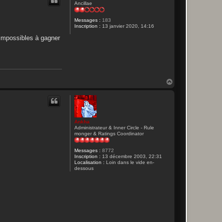
t
Ancillae
Messages :
183
Inscription :
13 janvier 2020, 14:16
 impossibles à gagner
H
a
u
t
Ankha
Administrateur & Inner Circle - Rule
monger & Ratings Coordinator
Messages :
8772
Inscription :
13 décembre 2003, 22:31
Localisation :
Loin dans le vide en-
dessous