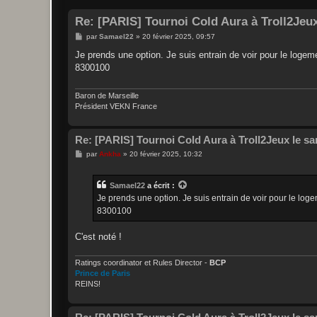
Re: [PARIS] Tournoi Cold Aura à Troll2Jeux
M
par
Samael22
»
20 février 2025, 09:57
e
s
Je prends une option. Je suis entrain de voir pour le logeme
s
8300100
a
g
e
Baron de Marseille
Président VEKN France
Re: [PARIS] Tournoi Cold Aura à Troll2Jeux le sa
M
par
Ankha
»
20 février 2025, 10:32
e
s
s
Samael22
a écrit :
a
g
Je prends une option. Je suis entrain de voir pour le logem
e
8300100
C'est noté !
Ratings coordinator et Rules Director -
BCP
Prince de Paris
REINS!