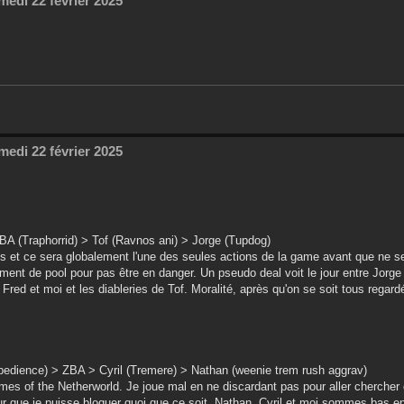
medi 22 février 2025
medi 22 février 2025
BA (Traphorrid) > Tof (Ravnos ani) > Jorge (Tupdog)
vnos et ce sera globalement l'une des seules actions de la game avant que ne 
ment de pool pour pas être en danger. Un pseudo deal voit le jour entre Jorge 
ed et moi et les diableries de Tof. Moralité, après qu'on se soit tous regard
obedience) > ZBA > Cyril (Tremere) > Nathan (weenie trem rush aggrav)
mes of the Netherworld. Je joue mal en ne discardant pas pour aller chercher
pour que je puisse bloquer quoi que ce soit. Nathan, Cyril et moi sommes bas 