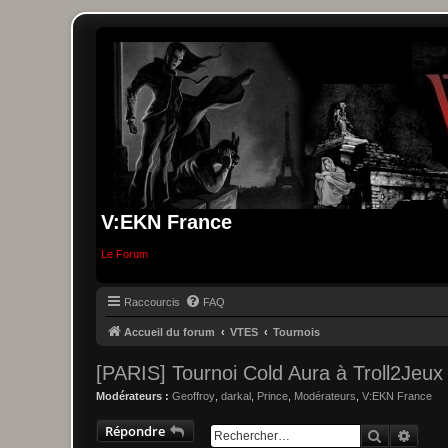
V:EKN France
Le Forum
Raccourcis
FAQ
Accueil du forum
VTES
Tournois
[PARIS] Tournoi Cold Aura à Troll2Jeux
Modérateurs :
Geoffroy
,
darkal
,
Prince
,
Modérateurs
,
V:EKN France
Répondre
Recherche
Reche