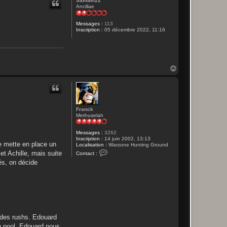
Samael22
t
Ancillae
Messages :
113
Inscription :
05 décembre 2022, 11:16
H
a
u
t
Franck
Methuselah
Messages :
3262
Inscription :
14 juin 2002, 13:13
se mette en place un
Localisation :
Warzone Hunting Ground
C
et Achille, mais suite
Contact :
o
és, on décide
n
t
a
c
t
e
r
F
r
 des rushs. Edouard
a
n
en pool. Edouard nous