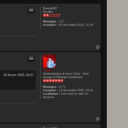
Samael22
Ancillae
Messages :
113
Inscription :
05 décembre 2022, 11:16
H
a
u
t
Ankha
Administrateur & Inner Circle - Rule
20 février 2025, 09:57
monger & Ratings Coordinator
Messages :
8772
Inscription :
13 décembre 2003, 22:31
Localisation :
Loin dans le vide en-
dessous
H
a
u