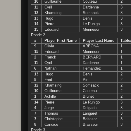
10
Guillaume
Couteau
2
11
Cyril
Dardenne
3
12
Khamsing
Somsack
3
13
Hugo
Denis
3
14
Pierre
Le Runigo
3
15
Edouard
Menneson
3
Ronde 2
#
Player First Name
Player Last Name
Table
9
Olivia
ARBONA
1
15
Edouard
Menneson
1
2
Franck
BERNARD
1
11
Cyril
Dardenne
1
6
Nathan
Hernandez
1
13
Hugo
Denis
2
5
Fred
Pin
2
12
Khamsing
Somsack
2
10
Guillaume
Couteau
2
1
Achille
Brunet
2
14
Pierre
Le Runigo
3
4
Jorge
Delgado
3
7
Thomas
Langaret
3
3
Christophe
Baltazar
3
8
Candice
Brasseur
3
Ronde 3