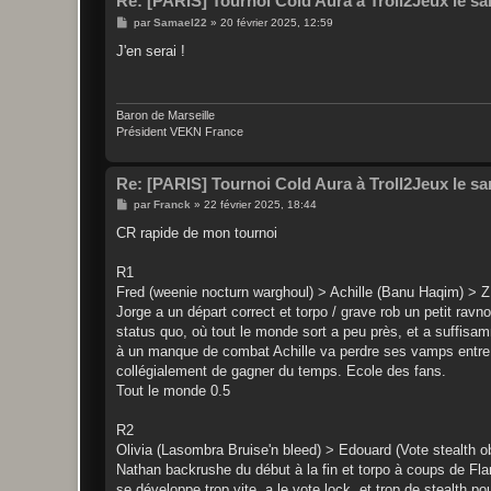
Re: [PARIS] Tournoi Cold Aura à Troll2Jeux le sa
M
par
Samael22
»
20 février 2025, 12:59
e
s
J'en serai !
s
a
g
e
Baron de Marseille
Président VEKN France
Re: [PARIS] Tournoi Cold Aura à Troll2Jeux le sa
M
par
Franck
»
22 février 2025, 18:44
e
s
CR rapide de mon tournoi
s
a
g
R1
e
Fred (weenie nocturn warghoul) > Achille (Banu Haqim) > Z
Jorge a un départ correct et torpo / grave rob un petit ra
status quo, où tout le monde sort a peu près, et a suffisam
à un manque de combat Achille va perdre ses vamps entre Fr
collégialement de gagner du temps. Ecole des fans.
Tout le monde 0.5
R2
Olivia (Lasombra Bruise'n bleed) > Edouard (Vote stealth 
Nathan backrushe du début à la fin et torpo à coups de Fla
se développe trop vite, a le vote lock, et trop de stealth 