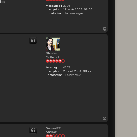
fois.
Messages :
2336
Inscription :
17 août 2002, 08:33
Localisation :
la campagne
H
a
u
t
Nicolas
Methuselah
Messages :
4297
Inscription :
28 avril 2004, 08:27
Localisation :
Dunkerque
H
a
u
Samael22
t
Ancillae