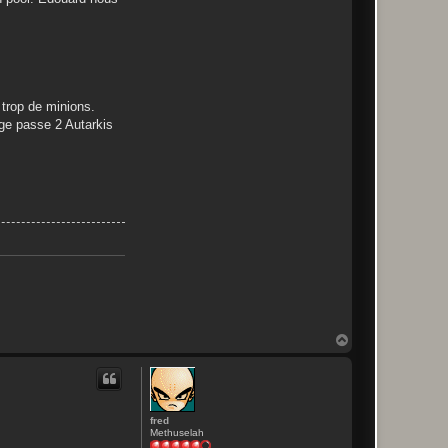
c
k
 trop de minions.
rge passe 2 Autarkis
H
a
u
t
fred
Methuselah