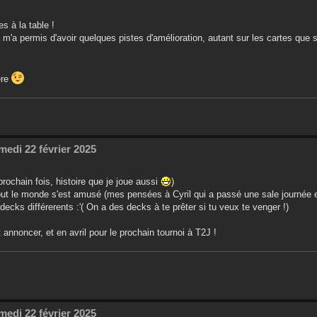
s à la table !
'a permis d'avoir quelques pistes d'amélioration, autant sur les cartes que 
ère
medi 22 février 2025
prochain fois, histoire que je joue aussi
)
 tout le monde s'est amusé (mes pensées à Cyril qui a passé une sale journée e
ecks différerents :'( On a des decks à te prêter si tu veux te venger !)
 annoncer, et en avril pour le prochain tournoi à T2J !
medi 22 février 2025