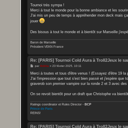
e
s
Tournoi très sympa !
s
Merci à tout le monde pour la bonne ambiance et les sourire
a
g
J'ai mis un peu de temps à appréhender mon deck mais ça m
e
jouer
Des bisous à tout le monde et à bientôt sur Marseille j'esp
Baron de Marseille
Président VEKN France
Re: [PARIS] Tournoi Cold Aura à Troll2Jeux le sa
M
par
Ankha
»
23 février 2025, 10:11
e
s
Merci à toutes et tous d'être venus ! (Essayez d'être 19 la 
s
J'ai l'impression que tout s'est bien passé et j'espère que
a
g
graverob son premier vampire sur la ronde 2 et 3 avec des d
e
On se revoit bientôt pour un draft que Christophe va bientôt
Ratings coordinator et Rules Director -
BCP
Prince de Paris
REINS!
Re: [PARIS] Tournoi Cold Aura à Troll2Jeux le sa