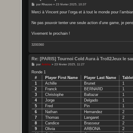
M
par
Rhazoo
»
23 février 2025, 10:37
e
s
Merci à Vincent pour l’orga et à tout le monde pour l’ambian
s
a
g
Ne pas pouvoir tenter une seule action d’une game, je pens
e
Vivement le prochain !
3200360
Re: [PARIS] Tournoi Cold Aura à Troll2Jeux le sa
M
par
Ankha
»
23 février 2025, 11:27
e
s
Ronde 1
s
#
Player First Name
Player Last Name
Table
a
g
1
Achille
Brunet
1
e
2
Franck
BERNARD
1
3
Christophe
Baltazar
1
4
Jorge
Delgado
1
5
Fred
Pin
1
6
Nathan
Hernandez
2
7
Thomas
Langaret
2
8
Candice
Brasseur
2
9
Olivia
ARBONA
2