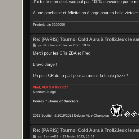
g
J'ai testé mon deck wargoul pas 100% convaincu par le mo
e
A une prochaine et félicitation à jorge pour ca belle victoire.
Frederic pin 3200006
Re: [PARIS] Tournoi Cold Aura à Troll2Jeux le sa
M
par
Nicolas
»
23 février 2025, 10:02
e
s
Merci pour les CRs ZBA et Fred
s
a
g
Bravo Jorge !
e
Un petit CR de ta part pour au moins la finale plizzz?
Vlad, VEKN # 8580027
Neonate Judge
Pentex™ Board of Directors
2019 Scottish & 2019/2021 Belgian Vice-Champion
Re: [PARIS] Tournoi Cold Aura à Troll2Jeux le sa
M
par
Samael22
»
23 février 2025, 10:04