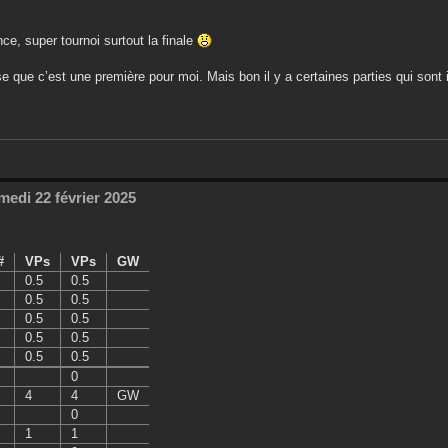
ce, super tournoi surtout la finale
e que c’est une première pour moi. Mais bon il y a certaines parties qui sont
medi 22 février 2025
#
VPs
VPs
GW
0.5
0.5
0.5
0.5
0.5
0.5
0.5
0.5
0.5
0.5
0
4
4
GW
0
1
1