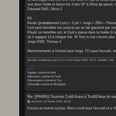
sort dans l'ordre et laisse les 2 last VP à Olivia (je pense,
Edouard GW3, Olivia 2
R3
Khudz (probablement Lutz) > Cyril > Jorge > ZBA > Thoma
Cyril perd d'emblée son justicar qui se fait graverob par 
Khudz se transfère out, et Cyril y passe dans la foulée (il
où il regagne 12 à chaque fois. Ni Tom ni moi n'avons plu
Jorge GW3, Thomas 2
Remerciements à Vincent pour l'orga, T2J pour l'accueil, et
Dernière modification par
Franck
le 22 février 2025, 20:37, modifié 1 fois.
ZBA
Rapide comme le Vent
Silencieux comme la Forêt
Dévastateur comme le Feu
Immuable comme la Montagne
Re: [PARIS] Tournoi Cold Aura à Troll2Jeux le sa
M
par
fred
»
22 février 2025, 20:22
e
s
Encore un tournoi sympa. Merci a troll pour l'accueil et a V
s
a