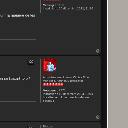
Messages :
113
Inscription :
05 décembre 2022, 11:16
sur ma manière de les
H
a
u
t
Ankha
Administrateur & Inner Circle - Rule
n se faisant torp /
monger & Ratings Coordinator
Messages :
8772
Inscription :
13 décembre 2003, 22:31
Localisation :
Loin dans le vide en-
dessous
H
a
u
Rhazoo