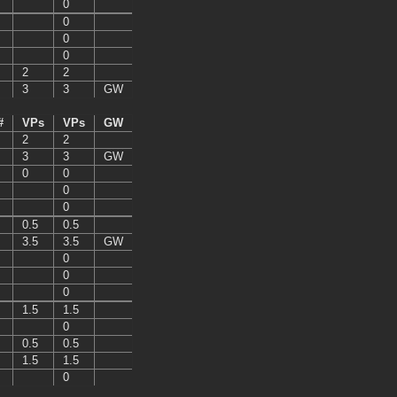
0
0
0
0
2
2
3
3
GW
#
VPs
VPs
GW
2
2
3
3
GW
0
0
0
0
0.5
0.5
3.5
3.5
GW
0
0
0
1.5
1.5
0
0.5
0.5
1.5
1.5
0