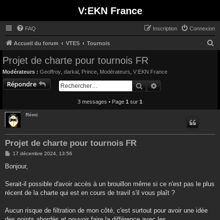
V:EKN France
FAQ
Inscription
Connexion
R
Accueil du forum
VTES
Tournois
e
Projet de charte pour tournois FR
c
Modérateurs :
Geoffroy
,
darkal
,
Prince
,
Modérateurs
,
V:EKN France
h
Répondre
Rechercher
Recherche avancée
e
3 messages • Page
1
sur
1
r
c
Rémi
h
e
Projet de charte pour tournois FR
r
M
17 décembre 2024, 13:56
e
s
Bonjour,
s
a
g
Serait-il possible d'avoir accès à un brouillon même si ce n'est pas le plus
e
récent de la charte qui est en cours de travil s'il vous plaît ?
Aucun risque de filtration de mon côté, c'est surtout pour avoir une idée
des points abordés et pouvoir faire la différence avec les