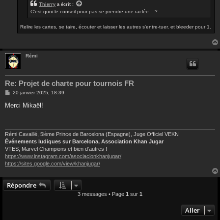
Thierry
a écrit :
C'est quoi le conseil pour pas se prendre une raclée ...?
Relire les cartes, se taire, écouter et laisser les autres s'entre-tuer, et bleeder pour 1.
Rémi
Re: Projet de charte pour tournois FR
M
20 janvier 2025, 18:39
e
s
Merci Mikaël!
s
a
g
e
Rémi Cavaillé, 5ième Prince de Barcelona (Espagne), Juge Officiel VEKN
Événements ludiques sur Barcelona, Association Khan Jugar
VTES, Marvel Champions et bien d'autres !
https://www.instagram.com/asociacionkhanjugar/
https://sites.google.com/view/khanjugar/
Répondre
3 messages • Page
1
sur
1
Aller