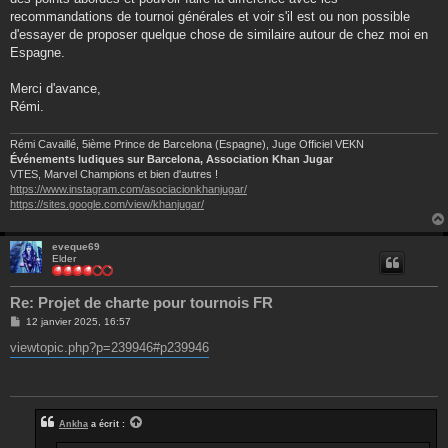
recommandations de tournoi générales et voir s'il est ou non possible
d'essayer de proposer quelque chose de similaire autour de chez moi en
Espagne.
Merci d'avance,
Rémi.
Rémi Cavaillé, 5ième Prince de Barcelona (Espagne), Juge Officiel VEKN
Événements ludiques sur Barcelona, Association Khan Jugar
VTES, Marvel Champions et bien d'autres !
https://www.instagram.com/asociacionkhanjugar/
https://sites.google.com/view/khanjugar/
eveque69
Elder
Re: Projet de charte pour tournois FR
M
12 janvier 2025, 16:57
e
s
viewtopic.php?p=239946#p239946
s
a
g
e
Ankha
a écrit :