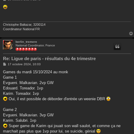
e
s
s
a
g
e
Christophe Baltazar, 3200114
Coordinateur National FR
berlin_tremere
National Coordinator, France
Re: Ligue de paris - résultats du 4e trimestre
M
17 octobre 2024, 10:03
e
s
Games du mardi 15/10/2024 au monk
s
Game 1
a
g
Evgueni. Malkavian. 2vp GW
e
Edouard. Toreador. 1vp
Karim. Toreador. 1vp
Oui, il est possible de déborder d'entrée un weenie DBR
Game 2
Evgueni. Malkavian. 3vp GW
Karim. Salubri. 1vp
Super game de Karim qui jouait son wall saulot, et comme ça ne
marchait pas plus que 1vp pour lui, se suicide, génial