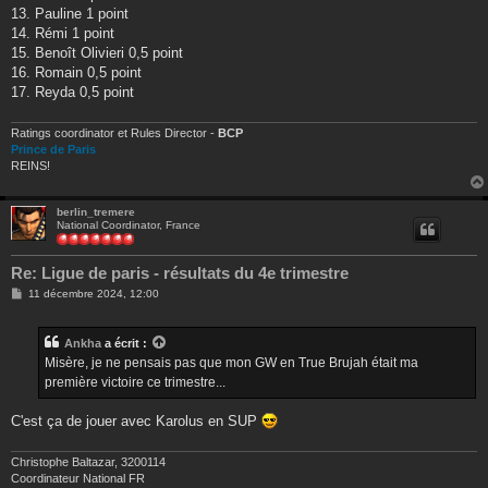
13. Pauline 1 point
14. Rémi 1 point
15. Benoît Olivieri 0,5 point
16. Romain 0,5 point
17. Reyda 0,5 point
Ratings coordinator et Rules Director -
BCP
Prince de Paris
REINS!
berlin_tremere
National Coordinator, France
Re: Ligue de paris - résultats du 4e trimestre
M
11 décembre 2024, 12:00
e
s
s
Ankha
a écrit :
a
g
Misère, je ne pensais pas que mon GW en True Brujah était ma
e
première victoire ce trimestre...
C'est ça de jouer avec Karolus en SUP
Christophe Baltazar, 3200114
Coordinateur National FR