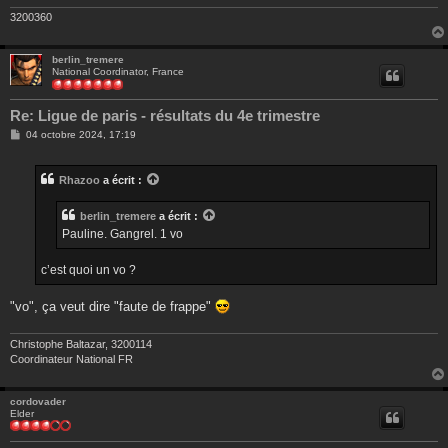
3200360
berlin_tremere
National Coordinator, France
Re: Ligue de paris - résultats du 4e trimestre
M
04 octobre 2024, 17:19
e
s
s
Rhazoo
a écrit :
a
g
e
berlin_tremere
a écrit :
Pauline. Gangrel. 1 vo
c’est quoi un vo ?
"vo", ça veut dire "faute de frappe"
Christophe Baltazar, 3200114
Coordinateur National FR
cordovader
Elder