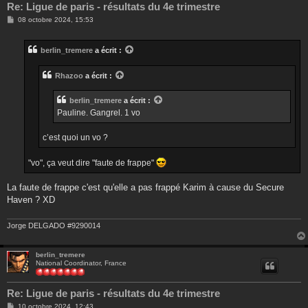
Re: Ligue de paris - résultats du 4e trimestre
M
08 octobre 2024, 15:53
e
s
s
berlin_tremere
a écrit :
a
g
e
Rhazoo
a écrit :
berlin_tremere
a écrit :
Pauline. Gangrel. 1 vo
c’est quoi un vo ?
"vo", ça veut dire "faute de frappe"
La faute de frappe c'est qu'elle a pas frappé Karim à cause du Secure
Haven ? XD
Jorge DELGADO #9290014
berlin_tremere
National Coordinator, France
Re: Ligue de paris - résultats du 4e trimestre
M
10 octobre 2024, 12:43