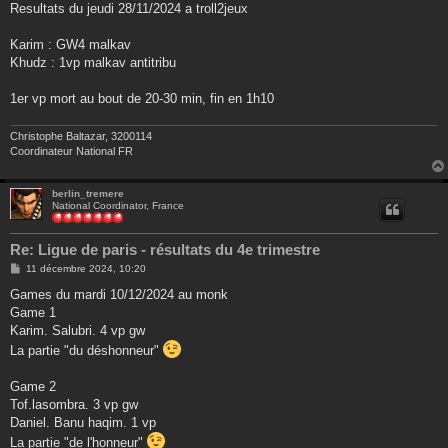
s
Resultats du jeudi 28/11/2024 a troll2jeux
s
a
g
Karim : GW4 malkav
e
Khudz : 1vp malkav antitribu
1er vp mort au bout de 20-30 min, fin en 1h10
Christophe Baltazar, 3200114
Coordinateur National FR
berlin_tremere
National Coordinator, France
Re: Ligue de paris - résultats du 4e trimestre
M
11 décembre 2024, 10:20
e
s
Games du mardi 10/12/2024 au monk
s
Game 1
a
g
Karim. Salubri. 4 vp gw
e
La partie "du déshonneur"
Game 2
Tof.lasombra. 3 vp gw
Daniel. Banu haqim. 1 vp
La partie "de l'honneur"