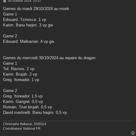
M
30 octobre 2024, 23:37
e
s
Games du mardi 29/10/2024 au monk
s
Game 1
a
g
Edouard. Tzimisce. 1 vp
e
Karim. Banu haqim. 3 vp gw
Game 2
Edouard. Malkavian. 4 vp gw
Games du mercredi 30/10/2024 au repaire du dragon
Game 1
Tof. Ravnos. 2 vp
Karim. Brujah. 2 vp
Greg. !toreador. 1 vp
Game 2
Greg. !toreador. 1,5 vp
Karim. Gangrel. 0,5 vp
Romain. True brujah. 0,5 vp
David martinelli. Banu haqim. 0,5 vp
Christophe Baltazar, 3200114
Coordinateur National FR