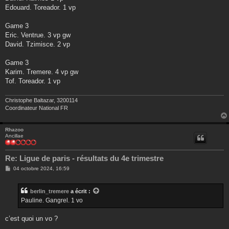
Edouard. Toreador. 1 vp
Game 3
Eric. Ventrue. 3 vp gw
David. Tzimisce. 2 vp
Game 3
Karim. Tremere. 4 vp gw
Tof. Toreador. 1 vp
Christophe Baltazar, 3200114
Coordinateur National FR
Rhazoo
Ancillae
Re: Ligue de paris - résultats du 4e trimestre
M
04 octobre 2024, 16:59
e
s
s
berlin_tremere
a écrit :
a
g
Pauline. Gangrel. 1 vo
e
c’est quoi un vo ?