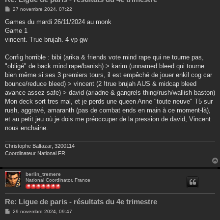
M
27 novembre 2024, 07:22
e
s
Games du mardi 26/11/2024 au monk
s
Game 1
a
g
vincent. True brujah. 4 vp gw
e
Config horrible : bibi (arika & friends vote mind rape qui ne tourne pas,
"obligé" de back mind rape/banish) > karim (unnamed bleed qui tourne
bien même si ses 3 premiers tours, il est empêché de jouer enkil cog car
bounce/reduce bleed) > vincent (2 !true brujah AUS & midcap bleed
avance assez safe) > david (ariadne & gangrels thing/rush/wallish baston)
Mon deck sort tres mal, et je perds une queen Anne "toute neuve" T5 sur
rush, aggravé, amaranth (pas de combat ends en main à ce moment-là),
et au petit jeu où je dois me préoccuper de la pression de david, Vincent
nous enchaine.
Christophe Baltazar, 3200114
Coordinateur National FR
berlin_tremere
National Coordinator, France
Re: Ligue de paris - résultats du 4e trimestre
M
29 novembre 2024, 09:47
e