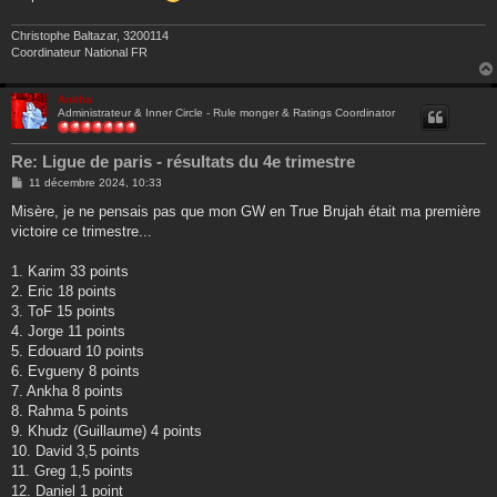
Christophe Baltazar, 3200114
Coordinateur National FR
Ankha
Administrateur & Inner Circle - Rule monger & Ratings Coordinator
Re: Ligue de paris - résultats du 4e trimestre
M
11 décembre 2024, 10:33
e
s
Misère, je ne pensais pas que mon GW en True Brujah était ma première
s
victoire ce trimestre...
a
g
e
1. Karim 33 points
2. Eric 18 points
3. ToF 15 points
4. Jorge 11 points
5. Edouard 10 points
6. Evgueny 8 points
7. Ankha 8 points
8. Rahma 5 points
9. Khudz (Guillaume) 4 points
10. David 3,5 points
11. Greg 1,5 points
12. Daniel 1 point