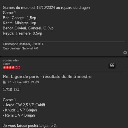
Games du mercredi 16/10/2024 au repaire du dragon
Game 1
Eric. Gangrel. 1,5vp
Karim. Ministry. 1vp
Benoit Olivieri. Gangrel. O,5vp
Reyda. !Tremere. 0,5vp
Christophe Baltazar, 3200114
Coordinateur National FR
cordovader
Elder
Re: Ligue de paris - résultats du 4e trimestre
M
17 octobre 2024, 21:03
e
s
17/10 T2J
s
a
g
Game 1
e
- Jorge GW 2,5 VP Caitiff
- Khudz 1 VP Brujah
- Remi 1 VP Brujah
Je vous laisse poster la game 2.