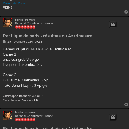
Prince de Paris
REINS!
berlin_tremere
National Coordinator, France
Re: Ligue de paris - résultats du 4e trimestre
M
15 novembre 2024, 09:13
e
s
Games du jeudi 14/11/2024 à Trolls2jeux
s
Game 1
a
g
eric. Gangrel. 3 vp gw
e
Evgueni. Lasombra. 2 v
Game 2
Guillaume. Malkavian. 2 vp
ToF. Banu Haqim. 3 vp gw
Christophe Baltazar, 3200114
Coordinateur National FR
berlin_tremere
National Coordinator, France
Re: Ligue de paris - résultats du 4e trimestre