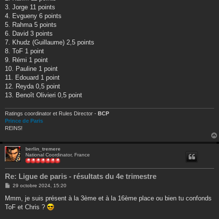
3. Jorge 11 points
4. Evgueny 6 points
5. Rahma 5 points
6. David 3 points
7. Khudz (Guillaume) 2,5 points
8. ToF 1 point
9. Rémi 1 point
10. Pauline 1 point
11. Edouard 1 point
12. Reyda 0,5 point
13. Benoît Olivieri 0,5 point
Ratings coordinator et Rules Director -
BCP
Prince de Paris
REINS!
berlin_tremere
National Coordinator, France
Re: Ligue de paris - résultats du 4e trimestre
M
29 octobre 2024, 15:20
e
s
Mmm, je suis présent à la 3ème et à la 16ème place ou bien tu confonds
s
ToF et Chris ?
a
g