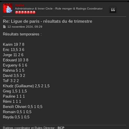
Ankha
Administrateur & Inner Circle - Rule monger & Ratings Coordinator
Re: Ligue de paris - résultats du 4e trimestre
M
12 novembre 2024, 09:29
e
s
Résultats temporaires :
s
a
g
Karim 19 7 8
e
Eric 13,5 3 6
Jorge 11 2 6
Edouard 10 3 8
Evgueny 6 1 6
Rahma 5 1 5
David 3,5 3 2
ToF 3 2 2
Khudz (Guillaume) 2,5 2 1,5
Greg 1,5 1 1,5
Pauline 1 1 1
Rémi 1 1 1
Benoît Olivieri 0,5 1 0,5
Romain 0,5 1 0,5
Reyda 0,5 1 0,5
Ratings coordinator et Rules Director -
BCP