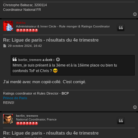
e
Christophe Baltazar, 3200114
Coordinateur National FR
Ankha
Administrateur & Inner Circle - Rule monger & Ratings Coordinator
Re: Ligue de paris - résultats du 4e trimestre
M
29 octobre 2024, 16:42
e
s
s
berlin_tremere
a écrit :
a
g
Mmm, je suis présent à la 3ème et à la 16ème place ou bien tu
e
confonds ToF et Chris ?
J'ai merdé avec mon copié-collé. C'est corrigé.
Ratings coordinator et Rules Director -
BCP
Prince de Paris
REINS!
berlin_tremere
National Coordinator, France
Re: Ligue de paris - résultats du 4e trimestre