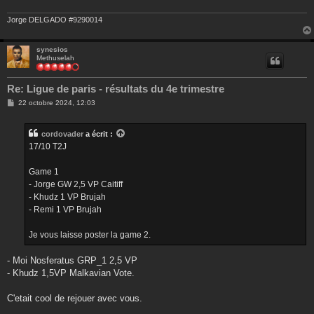
Jorge DELGADO #9290014
synesios
Methuselah
Re: Ligue de paris - résultats du 4e trimestre
M
22 octobre 2024, 12:03
e
s
s
cordovader
a écrit :
a
g
17/10 T2J
e
Game 1
- Jorge GW 2,5 VP Caitiff
- Khudz 1 VP Brujah
- Remi 1 VP Brujah
Je vous laisse poster la game 2.
- Moi Nosferatus GRP_1 2,5 VP
- Khudz 1,5VP Malkavian Vote.
C'etait cool de rejouer avec vous.