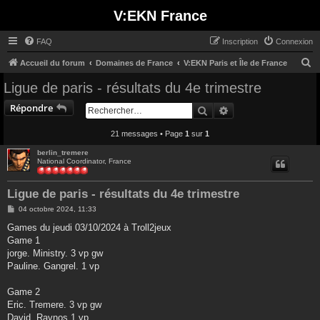
V:EKN France
FAQ
Inscription
Connexion
R
Accueil du forum
Domaines de France
V:EKN Paris et Île de France
e
Ligue de paris - résultats du 4e trimestre
c
Répondre
Rechercher
Recherche avancée
h
e
21 messages • Page
1
sur
1
r
berlin_tremere
National Coordinator, France
c
h
Ligue de paris - résultats du 4e trimestre
e
M
04 octobre 2024, 11:33
r
e
s
Games du jeudi 03/10/2024 à Troll2jeux
s
Game 1
a
g
jorge. Ministry. 3 vp gw
e
Pauline. Gangrel. 1 vp
Game 2
Eric. Tremere. 3 vp gw
David. Ravnos 1 vp