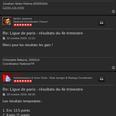
Jonathan Sinien Rahma (#3200164)
Cartes a la vente
berlin_tremere
National Coordinator, France
Re: Ligue de paris - résultats du 4e trimestre
M
22 octobre 2024, 12:21
e
s
Merci pour les résultats les gars !
s
a
g
e
Christophe Baltazar, 3200114
Coordinateur National FR
Ankha
Administrateur & Inner Circle - Rule monger & Ratings Coordinator
Re: Ligue de paris - résultats du 4e trimestre
M
29 octobre 2024, 08:40
e
s
Les résultats temporaires :
s
a
g
1. Eric 13,5 points
e
2. Karim 11 points