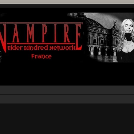
r
rche avancée