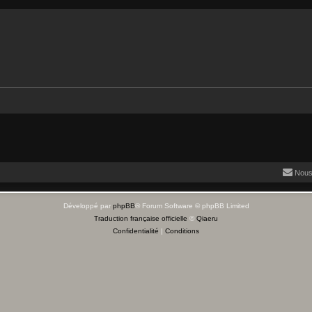
Nous
Développé par
phpBB
® Forum Software © phpBB Limited
Traduction française officielle
©
Qiaeru
Confidentialité
|
Conditions