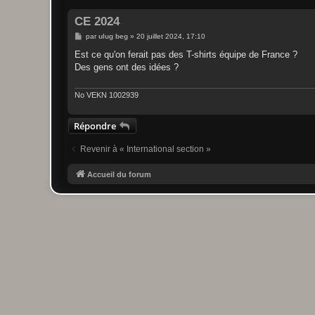
CE 2024
M
par
ulug beg
»
20 juillet 2024, 17:10
e
s
Est ce qu'on ferait pas des T-shirts équipe de France ?
s
Des gens ont des idées ?
a
g
e
No VEKN 1002939
Répondre
Revenir à « International section »
Accueil du forum