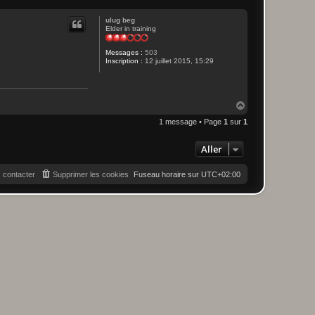
ulug beg
Elder in training
Messages :
503
Inscription :
12 juillet 2015, 15:29
H
a
1 message • Page
1
sur
1
u
t
Aller
 contacter
Supprimer les cookies
Fuseau horaire sur
UTC+02:00