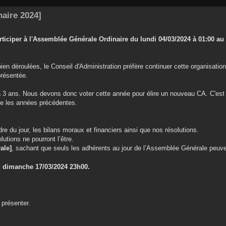
aire 2024]
articiper à l'Assemblée Générale Ordinaire du lundi 04/03/2024 à 01:00 a
en déroulées, le Conseil d'Administration préfère continuer cette organisatio
présentée.
 y a 3 ans. Nous devons donc voter cette année pour élire un nouveau CA. C'es
 les années précédentes.
re du jour, les bilans moraux et financiers ainsi que nos résolutions.
tions ne pourront l’être.
ale]
, sachant que seuls les adhérents au jour de l’Assemblée Générale peuve
au dimanche 17/03/2024 23h00.
 présenter.