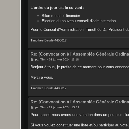
L’ordre du jour est le suivant :
Bilan moral et financier
Election du nouveau conseil d'administration
Pour le Conseil d'Administration, Timothée D., Président 
Timothée Daudé 4400017
Re: [Convocation à l'Assemblée Générale Ordina
M
par
Tim
»
08 janvier 2024, 11:18
e
s
Bonjour à tous, je profite de ce moment pour vous annonce
s
a
g
Merci à vous.
e
Timothée Daudé 4400017
Re: [Convocation à l'Assemblée Générale Ordina
M
par
Tim
»
29 janvier 2024, 13:39
e
s
Pour rappel, nous avons une votation dans un peu plus d'u
s
a
g
Si vous voulez constituer une liste et/ou participer au vote
e