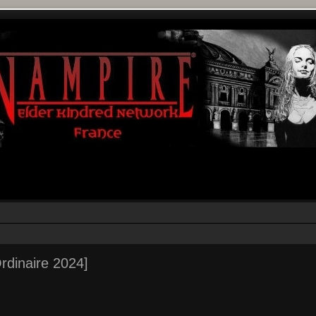
rdinaire 2024]
r
rche avancée