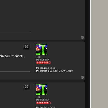
H
a
u
t
 nouveau "mandat".
Tim
Methuselah
Messages :
2811
Inscription :
22 août 2009, 14:50
H
a
u
t
Tim
Methuselah
Messages :
2811