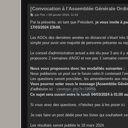
[Convocation à l'Assemblée Générale Ordin
M
par
Tim
»
08 janvier 2024, 11:04
e
s
Par la présente, en tant que Président,
je vous invite à p
s
17/03/2024 23h00.
a
g
e
Les AGOs des dernières années en distanciel s'étant très bi
simple pour avoir une majorité de personne présente ou re
Le conseil d'administration actuel a été élu pour 3 ans il
proposons 2 semaines d'AGO et non pas 1 semaine comme
Nous vous proposons donc les modalités suivantes :
Nous publierons un post sur le forum vekn.fr contenant l’ord
Les questions seront possibles, les amendements aux résolu
Vous pourrez voter sous le message [Assemblée Génér
d’adhésion ici :
viewtopic.php?t=19989
).
Ce sujet sera ouvert entre le lundi 04/03/2024 à 01:00 
Si vous avez des questions, n’hésitez pas à les poser ici.
Je vais faire un post dédié pour les listes qui souhaitent se
Les résultats seront publiés le 18 mars 2024.