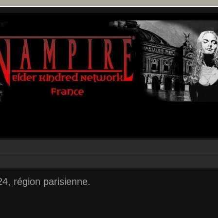
4, région parisienne.
r
rche avancée