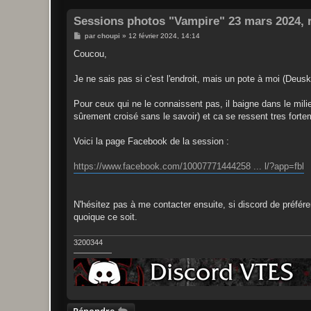
Sessions photos "Vampire" 23 mars 2024, r
M
par
choupi
»
12 février 2024, 14:14
e
s
Coucou,
s
a
g
Je ne sais pas si c'est l'endroit, mais un pote à moi (Deu
e
Pour ceux qui ne le connaissent pas, il baigne dans le milie
sûrement croisé sans le savoir) et ca se ressent tres forte
Voici la page Facebook de la session :
https://www.facebook.com/10007771444258 ... l/?app=fbl
N'hésitez pas à me contacter ensuite, si discord de préfér
quoique ce soit.
3200344
—————