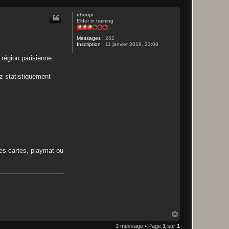
choupi
Elder in training
Messages :
282
Inscription :
11 janvier 2019, 23:08
 région parisienne.
ez statistiquement
des cartes, playmat ou
H
a
1 message • Page
1
sur
1
u