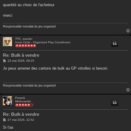
quantité au choix de l'acheteur
merci
Responsable mondial du jeu organisé
TTC_master
Inner Circle - Organized Play Coordinator
Re: Bulk à vendre
M
23 mai 2026, 09:25
e
s
Je peux amener des cartons de bulk au GP vitrolles si besoin
s
a
g
e
Responsable mondial du jeu organisé
Franck
Methuselah
Re: Bulk à vendre
M
27 mai 2026, 22:52
e
s
Si t'as
s