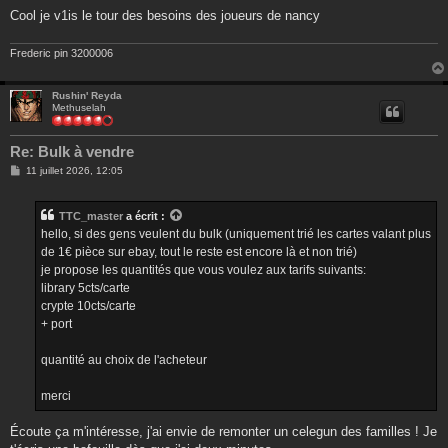
Cool je v1is le tour des besoins des joueurs de nancy
Frederic pin 3200006
Rushin' Reyda
Methuselah
Re: Bulk à vendre
M
11 juillet 2026, 12:05
e
s
s
TTC_master
a écrit :
a
g
hello, si des gens veulent du bulk (uniquement trié les cartes valant plus
e
de 1€ pièce sur ebay, tout le reste est encore là et non trié)
je propose les quantités que vous voulez aux tarifs suivants:
library 5cts/carte
crypte 10cts/carte
+ port
quantité au choix de l'acheteur
merci
Écoute ça m'intéresse, j'ai envie de remonter un celegun des familles ! Je