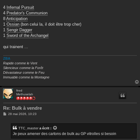
a
g
4
Infernal Pursuit
e
4
Predator's Communion
8
Anticipation
1
Ossian
(bon celui la, il doit être trop cher)
1
Sengir Dagger
1
Sword of the Archangel
qui trainent ...
ZBA
Rapide comme le Vent
Silencieux comme la Forêt
Dévastateur comme le Feu
Immuable comme la Montagne
fred
Methuselah
Re: Bulk à vendre
M
28 mai 2026, 10:23
e
s
s
TTC_master
a écrit :
a
g
Je peux amener des cartons de bulk au GP vitrolles si besoin
e