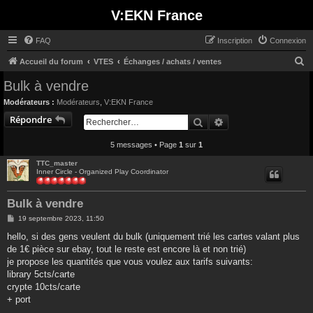
V:EKN France
FAQ
Inscription
Connexion
R
Accueil du forum
VTES
Échanges / achats / ventes
e
Bulk à vendre
c
Modérateurs :
Modérateurs
,
V:EKN France
h
Répondre
Rechercher
Recherche avancée
e
5 messages • Page
1
sur
1
r
c
TTC_master
Inner Circle - Organized Play Coordinator
h
e
Bulk à vendre
r
M
19 septembre 2023, 11:50
e
s
hello, si des gens veulent du bulk (uniquement trié les cartes valant plus
s
de 1€ pièce sur ebay, tout le reste est encore là et non trié)
a
g
je propose les quantités que vous voulez aux tarifs suivants:
e
library 5cts/carte
crypte 10cts/carte
+ port