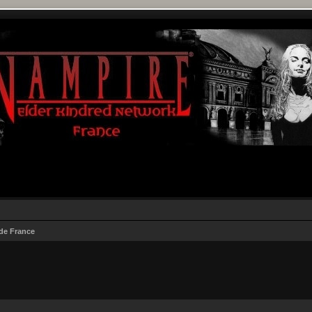
 de France
r
rche avancée