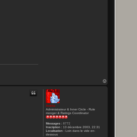
H
a
u
t
Ankha
Administrateur & Inner Circle - Rule
monger & Ratings Coordinator
Messages :
8772
Inscription :
13 décembre 2003, 22:31
Localisation :
Loin dans le vide en-
dessous