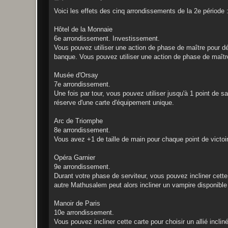
e
s
Voici les effets des cinq arrondissements de la 2e période 
s
a
g
Hôtel de la Monnaie
e
6e arrondissement. Investissement.
Vous pouvez utiliser une action de phase de maître pour dép
banque. Vous pouvez utiliser une action de phase de maître
Musée d'Orsay
7e arrondissement.
Une fois par tour, vous pouvez utiliser jusqu'à 1 point de 
réserve d'une carte d'équipement unique.
Arc de Triomphe
8e arrondissement.
Vous avez +1 de taille de main pour chaque point de victo
Opéra Garnier
9e arrondissement.
Durant votre phase de serviteur, vous pouvez incliner cett
autre Mathusalem peut alors incliner un vampire disponible e
Manoir de Paris
10e arrondissement.
Vous pouvez incliner cette carte pour choisir un allié incl