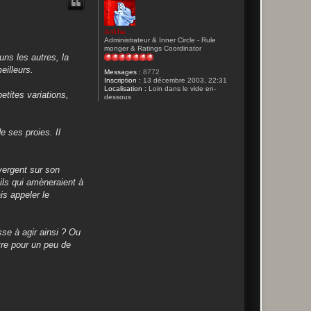
Ankha
Administrateur & Inner Circle - Rule
monger & Ratings Coordinator
uns les autres, la
eilleurs.
Messages :
8772
Inscription :
13 décembre 2003, 22:31
Localisation :
Loin dans le vide en-
etites variations,
dessous
e ses proies. Il
ivergent sur son
ils qui amèneraient à
is appeler le
sse à agir ainsi ? Ou
ttre pour un peu de