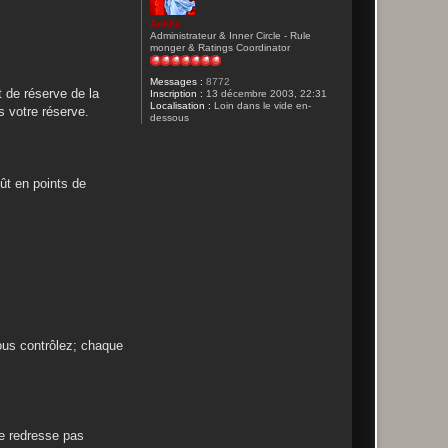
Ankha
Administrateur & Inner Circle - Rule
monger & Ratings Coordinator
Messages :
8772
t de réserve de la
Inscription :
13 décembre 2003, 22:31
Localisation :
Loin dans le vide en-
s votre réserve.
dessous
oût en points de
vous contrôlez; chaque
se redresse pas