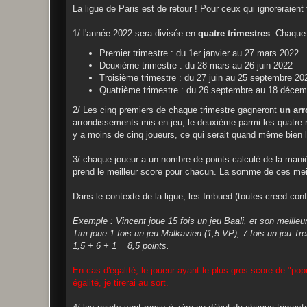
La ligue de Paris est de retour ! Pour ceux qui ignoreraient t
1/ l'année 2022 sera divisée en
quatre trimestres
. Chaque
Premier trimestre : du 1er janvier au 27 mars 2022
Deuxième trimestre : du 28 mars au 26 juin 2022
Troisième trimestre : du 27 juin au 25 septembre 20
Quatrième trimestre : du 26 septembre au 18 déce
2/ Les cinq premiers de chaque trimestre gagneront
un arr
arrondissements mis en jeu, le deuxième parmi les quatre 
y a moins de cinq joueurs, ce qui serait quand même bien l
3/ chaque joueur a un nombre de points calculé de la manièr
prend le meilleur score pour chacun. La somme de ces meil
Dans le contexte de la ligue, les Imbued (toutes creed co
Exemple : Vincent joue 15 fois un jeu Baali, et son meilleu
Tim joue 1 fois un jeu Malkavien (1,5 VP), 7 fois un jeu Tr
1,5 + 6 + 1 = 8,5 points.
En cas d'égalité, le joueur ayant le plus gros score de "pop
égalité, je tirerai au sort.