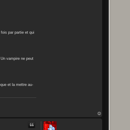
ois par partie et qui
. Un vampire ne peut
que et la mettre au-
H
a
u
t