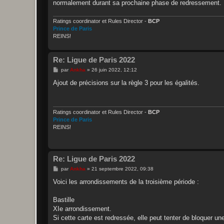
normalement durant sa prochaine phase de redressement.
Ratings coordinator et Rules Director -
BCP
Prince de Paris
REINS!
Re: Ligue de Paris 2022
M
par
Ankha
»
26 juin 2022, 12:12
e
s
Ajout de précisions sur la règle 3 pour les égalités.
s
a
g
e
Ratings coordinator et Rules Director -
BCP
Prince de Paris
REINS!
Re: Ligue de Paris 2022
M
par
Ankha
»
21 septembre 2022, 09:38
e
s
Voici les arrondissements de la troisième période :
s
a
g
Bastille
e
XIe arrondissement.
Si cette carte est redressée, elle peut tenter de bloquer 