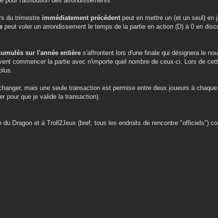
e pour l'attribution des arrondissements
rs du trimestre
immédiatement précédent
peut en mettre un (et un seul) en j
e
peut voler un arrondissement le temps de la partie en action (D) à 0 en discr
cumulés sur l'année entière
s'affrontent lors d'une finale qui désignera le n
vent commencer la partie avec n'importe quel nombre de ceux-ci. Lors de cette 
plus.
changer, mais une seule transaction est permise entre deux joueurs à chaque 
r pour que je valide la transaction).
 du Dragon et à Troll2Jeux (bref, tous les endroits de rencontre "officiels") c