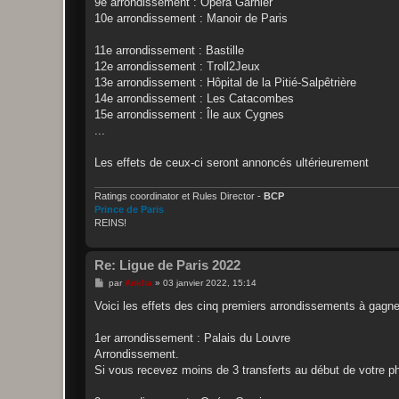
9e arrondissement : Opéra Garnier
10e arrondissement : Manoir de Paris
11e arrondissement : Bastille
12e arrondissement : Troll2Jeux
13e arrondissement : Hôpital de la Pitié-Salpêtrière
14e arrondissement : Les Catacombes
15e arrondissement : Île aux Cygnes
...
Les effets de ceux-ci seront annoncés ultérieurement
Ratings coordinator et Rules Director -
BCP
Prince de Paris
REINS!
Re: Ligue de Paris 2022
M
par
Ankha
»
03 janvier 2022, 15:14
e
s
Voici les effets des cinq premiers arrondissements à gagne
s
a
g
1er arrondissement : Palais du Louvre
e
Arrondissement.
Si vous recevez moins de 3 transferts au début de votre ph