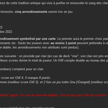
out de cette tradition antique qui vise à purifier et renouveler le sang des clan
 trimestre,
cinq arrondissements
seront mis en jeu.
22
mbre 2022
ondissement symbolisé par une carte
. Le premier aura le premier choix par
restants etc. Seuls les joueurs avec
au moins 1 point
peuvent prétendre à un
e diable, les arrondissements non attribués sont perdus).
e suivante : on procède par clan (en cas de deck "star", son clan est pris en
leurs scores donne le total du joueur. Un GW compte double au niveau des p
nfondues) comptent pour un clan.
r score est GW 4. Il marque 8 points.
emere (meilleur score GW 3), et 2 fois un jeu turbo Una (!Gangrel) (meilleur sc
ularité" gagne. En cas de nouvelle égalité, c'est le plus gros GW qui compte. E