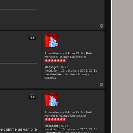
H
a
u
t
Ankha
Administrateur & Inner Circle - Rule
monger & Ratings Coordinator
Messages :
8772
Inscription :
13 décembre 2003, 22:31
Localisation :
Loin dans le vide en-
dessous
H
a
u
t
Ankha
Administrateur & Inner Circle - Rule
monger & Ratings Coordinator
Messages :
8772
dérée comme un vampire
Inscription :
13 décembre 2003, 22:31
Localisation :
Loin dans le vide en-