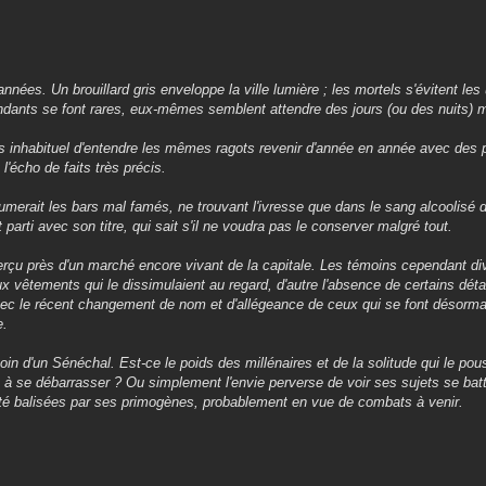
nées. Un brouillard gris enveloppe la ville lumière ; les mortels s'évitent les 
ndants se font rares, eux-mêmes semblent attendre des jours (ou des nuits) m
as inhabituel d'entendre les mêmes ragots revenir d'année en année avec des p
 l'écho de faits très précis.
cumerait les bars mal famés, ne trouvant l'ivresse que dans le sang alcoolisé d
 parti avec son titre, qui sait s'il ne voudra pas le conserver malgré tout.
 aperçu près d'un marché encore vivant de la capitale. Les témoins cependant d
 vêtements qui le dissimulaient au regard, d'autre l'absence de certains déta
'avec le récent changement de nom et d'allégeance de ceux qui se font désorma
e.
soin d'un Sénéchal. Est-ce le poids des millénaires et de la solitude qui le pou
 pas à se débarrasser ? Ou simplement l'envie perverse de voir ses sujets se ba
t été balisées par ses primogènes, probablement en vue de combats à venir.