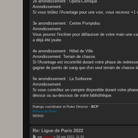
2e arrondissement : Opéra-Comique
Arrondissement.
Si vous brûlez l'Avantage pour une voix, vous recevez +1 
3e arrondissement : Centre Pompidou
Arrondissement.
Vous pouvez l'incliner pour défausser de votre main une cart
a déjà été jouée.
4e arrondissement : Hôtel de Ville
Arrondissement. Terrain de chasse.
Si l'Avantage est incontrôlé durant votre phase de redres
gagner de points de sang que d'un seul terrain de chasse à
5e arrondissement : La Sorbonne
Arrondissement.
Si vous contrôlez un vampire disponible durant votre phase
dessus ou au-dessous de votre bibliothèque.
Ratings coordinator et Rules Director -
BCP
Prince de Paris
REINS!
Re: Ligue de Paris 2022
M
par
Ankha
»
26 juin 2022, 11:33