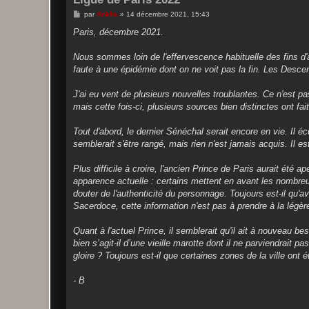
M
par
Ankha
»
14 décembre 2021, 15:43
e
s
Paris, décembre 2021.
s
a
g
Nous sommes loin de l'effervescence habituelle des fins d'an
e
faute à une épidémie dont on ne voit pas la fin. Les Desce
J'ai eu vent de plusieurs nouvelles troublantes. Ce n'est p
mais cette fois-ci, plusieurs sources bien distinctes ont fait
Tout d'abord, le dernier Sénéchal serait encore en vie. Il é
semblerait s'être rangé, mais rien n'est jamais acquis. Il est
Plus difficile à croire, l'ancien Prince de Paris aurait été
apparence actuelle : certains mettent en avant les nombreux
douter de l'authenticité du personnage. Toujours est-il qu
Sacerdoce, cette information n'est pas à prendre à la légèr
Quant à l'actuel Prince, il semblerait qu'il ait à nouveau be
bien s’agit-il d’une vieille marotte dont il ne parviendrait
gloire ? Toujours est-il que certaines zones de la ville on
- B