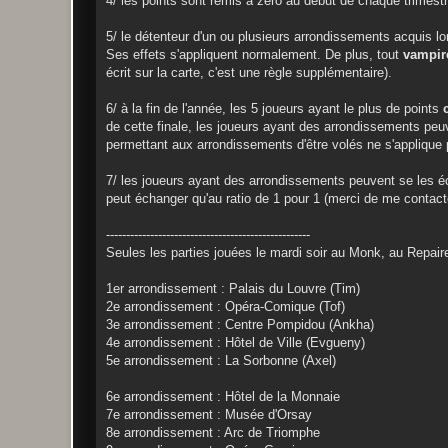
4/ les points sont remis à zéro au début de chaque trimestr
5/ le détenteur d'un ou plusieurs arrondissements acquis lo
Ses effets s'appliquent normalement. De plus, tout
vampir
écrit sur la carte, c'est une règle supplémentaire).
6/ à la fin de l'année, les 5 joueurs ayant le plus de points
de cette finale, les joueurs ayant des arrondissements peu
permettant aux arrondissements d'être volés ne s'applique 
7/ les joueurs ayant des arrondissements peuvent se les é
peut échanger qu'au ratio de 1 pour 1 (merci de me contacte
---------------------------------------------------
Seules les parties jouées le mardi soir au Monk, au Repaire
1er arrondissement : Palais du Louvre (Tim)
2e arrondissement : Opéra-Comique (Tof)
3e arrondissement : Centre Pompidou (Ankha)
4e arrondissement : Hôtel de Ville (Evgueny)
5e arrondissement : La Sorbonne (Axel)
6e arrondissement : Hôtel de la Monnaie
7e arrondissement : Musée d'Orsay
8e arrondissement : Arc de Triomphe