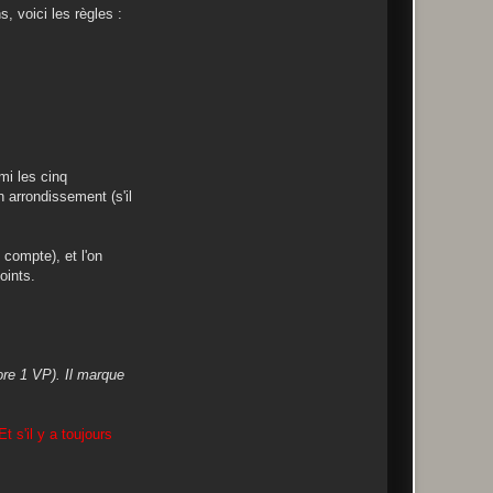
s, voici les règles :
mi les cinq
 arrondissement (s'il
 compte), et l'on
oints.
ore 1 VP). Il marque
t s'il y a toujours