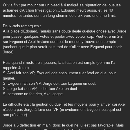
Olivia finit par mourir sur un bleed à 4 malgré sa réputation de joueuse
acharnée d'Archon Investigation... Edouard meurt aussi, et les 40
minutes restantes sont un long chemin de croix vers une time-limit.
Deux-trois remarques :
A la place d'Edouard, j'aurais sans doute dealé quelque chose avec Jorge
pour passer quelques votes et pooler avec voteur cap. Peut-être un 2-2
sur Evgueni et Axel histoire que tout le monde y trouve son compte...
(sachant que le plan serait plus tard de s'allier avec Evgueni pour sortir
Jorge).
Puis quand il reste trois joueurs, la situation est simple (comme l'a
rappelée Jorge) :
Si Axel fait son VP, Evgueni doit absolument tuer Axel en duel pour
gagner.
Si Evgueni fait son VP, Jorge doit tuer Evgueni en duel.
Si Jorge fait son VP, il doit tuer Axel en duel.
Si personne ne fait rien, Axel gagne.
La difficulté était la gestion du duel, et les moyens pour y arriver car Axel
n'aidera pas Jorge à faire son VP (ni évidemment Evgueni puisqu'il est
son prédateur).
Jorge a 5 déflection en main, donc le duel ne lui est pas favorable. Mais