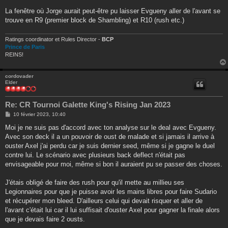
La fenêtre où Jorge aurait peut-être pu laisser Evgueny aller de l'avant se
trouve en R9 (premier block de Shambling) et R10 (rush etc.)
Ratings coordinator et Rules Director -
BCP
Prince de Paris
REINS!
cordovader
Elder
Re: CR Tournoi Galette King's Rising Jan 2023
M
10 février 2023, 10:40
e
s
Moi je ne suis pas d'accord avec ton analyse sur le deal avec Evgueny.
s
Avec son deck il a un pouvoir de oust de malade et si jamais il arrive à
a
g
ouster Axel j'ai perdu car je suis dernier seed, même si je gagne le duel
e
contre lui. Le scénario avec plusieurs back deflect n'était pas
envisageable pour moi, même si bon il auraient pu se passer des choses.
J'étais obligé de faire des rush pour qu'il mette au millieu ses
Legionnaires pour que je puisse avoir les mains libres pour faire Sudario
et récupérer mon bleed. D'ailleurs celui qui devait risquer et aller de
l'avant c'était lui car il lui suffisait d'ouster Axel pour gagner la finale alors
que je devais faire 2 ousts.