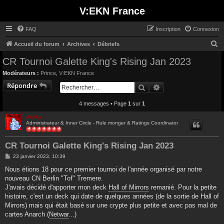
V:EKN France
FAQ
Inscription
Connexion
R
Accueil du forum
Archives
Débriefs
e
CR Tournoi Galette King's Rising Jan 2023
c
Modérateurs :
Prince
,
V:EKN France
h
Répondre
Rechercher
Recherche avancée
e
4 messages • Page
1
sur
1
r
c
Ankha
Administrateur & Inner Circle - Rule monger & Ratings Coordinator
h
e
CR Tournoi Galette King's Rising Jan 2023
r
M
23 janvier 2023, 10:39
e
s
Nous étions 18 pour ce premier tournoi de l'année organisé par notre
s
nouveau CN Berlin "Tof" Tremere.
a
g
J'avais décidé d'apporter mon deck
Hall of Mirrors
remanié. Pour la petite
e
histoire, c'est un deck qui date de quelques années (de la sortie de Hall of
Mirrors) mais qui était basé sur une crypte plus petite et avec pas mal de
cartes Anarch (
Netwar
...)