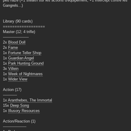
peu naze (+1 stealth sur les actions d'équipement, +1 intercept contre les
Gangrels...)
Library (90 cards)
==================
Master (12; 4 trifle)
----------------------
2x
Blood Doll
2x
Fame
1x
Fortune Teller Shop
1x
Guardian Angel
1x
Park Hunting Ground
3x
Villein
1x
Week of Nightmares
1x
Wider View
Action (17)
------------
1x
Aranthebes, The Immortal
15x
Deep Song
1x
Illusory Resources
Action/Reaction (1)
--------------------