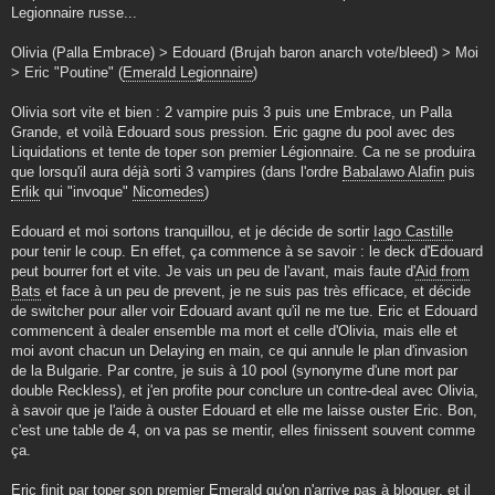
Legionnaire russe...
Olivia (Palla Embrace) > Edouard (Brujah baron anarch vote/bleed) > Moi
> Eric "Poutine" (
Emerald Legionnaire
)
Olivia sort vite et bien : 2 vampire puis 3 puis une Embrace, un Palla
Grande, et voilà Edouard sous pression. Eric gagne du pool avec des
Liquidations et tente de toper son premier Légionnaire. Ca ne se produira
que lorsqu'il aura déjà sorti 3 vampires (dans l'ordre
Babalawo Alafin
puis
Erlik
qui "invoque"
Nicomedes
)
Edouard et moi sortons tranquillou, et je décide de sortir
Iago Castille
pour tenir le coup. En effet, ça commence à se savoir : le deck d'Edouard
peut bourrer fort et vite. Je vais un peu de l'avant, mais faute d'
Aid from
Bats
et face à un peu de prevent, je ne suis pas très efficace, et décide
de switcher pour aller voir Edouard avant qu'il ne me tue. Eric et Edouard
commencent à dealer ensemble ma mort et celle d'Olivia, mais elle et
moi avont chacun un Delaying en main, ce qui annule le plan d'invasion
de la Bulgarie. Par contre, je suis à 10 pool (synonyme d'une mort par
double Reckless), et j'en profite pour conclure un contre-deal avec Olivia,
à savoir que je l'aide à ouster Edouard et elle me laisse ouster Eric. Bon,
c'est une table de 4, on va pas se mentir, elles finissent souvent comme
ça.
Eric finit par toper son premier Emerald qu'on n'arrive pas à bloquer, et il