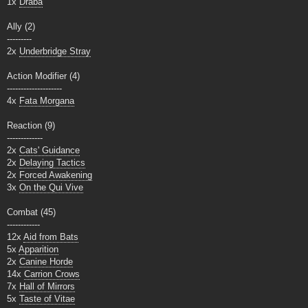
1x
Draba
Ally (2)
---------
2x
Underbridge Stray
Action Modifier (4)
--------------------
4x
Fata Morgana
Reaction (9)
-------------
2x
Cats' Guidance
2x
Delaying Tactics
2x
Forced Awakening
3x
On the Qui Vive
Combat (45)
------------
12x
Aid from Bats
5x
Apparition
2x
Canine Horde
14x
Carrion Crows
7x
Hall of Mirrors
5x
Taste of Vitae