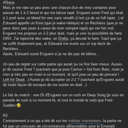
d'
Iliana
.
Mais je me rate un peu avec une chasse d'un de mes vampires pour
passer de 1 à 2 blood et qui me laisse tapé. Evgueni ouste Fred qui était
à 1 pool avec un bleed for one sans stealth (c'est ça de se full taper...) et
Edouard appelle un Kine (que je wake+delaye) et un Reckless (que je ne
peux donc pas jouer à cause de mon vampire tapé) qui me fait mal.
Evgueni me propose un 2-2 plus duel, mais je vois la possibilité de faire
GW3. J'ai repioché des wake, un
Draba
, ça devrait le faire. Sauf que ça
ne suffit finalement pas, et Edouard me ouste sur un top deck de
Reckless...
Après, Edouard ouste Evgueni si je ne dis pas de bêtise...
Un peu de regret sur cette partie qui aurait pu se finir bien mieux. Aurais-
je dû sauver Fred ? (sachant que je joue Carrion + Aid from Bats, mais je
n'en ai très peu en main à ce moment, et qu'il joue un peu de prevent /
Left for Dead
...) Aurais-je dû accepter un 2-2 ? (sachant qu'Evgueni aurait
de toute façon dû essayer de me ouster en duel...)
Le fait du match : une DI d'Evgueni sur un rush en Deep Song (je suis en
panade de rush à ce moment-là, et tout le monde le sait) que Fred
Sudden
R3
Contrairement à ce qui a été dit sur les
médias mainstream
, la partie ne
fut pas un concours de circonstances défavorables pour le Emerald