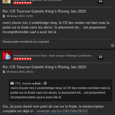
Re: CR Tournoi Galette King's Rising Jan 2023
M
08 février 2023, 11:55
e
s
merci d'avoir mis 2 underbridge stray, le CR des rondes est bien mais la
s
partie sur la finale sans les decks, le placement etc... est proprement
a
g
incompréhensible sauf à avoir été là
e
Responsable mondial du jeu organisé
Ankha
Administrateur & Inner Circle - Rule monger & Ratings Coordinator
Re: CR Tournoi Galette King's Rising Jan 2023
M
09 février 2023, 08:31
e
s
s
TTC_master
a écrit :
a
g
merci d'avoir mis 2 underbridge stray, le CR des rondes est bien mais la
e
partie sur la finale sans les decks, le placement etc... est proprement
incompréhensible sauf à avoir été là
Oui, j'ai juste donné mon point de vue sur la finale, la retranscription
complète est déjà ici :
viewtopic.php?p=236215#p236215