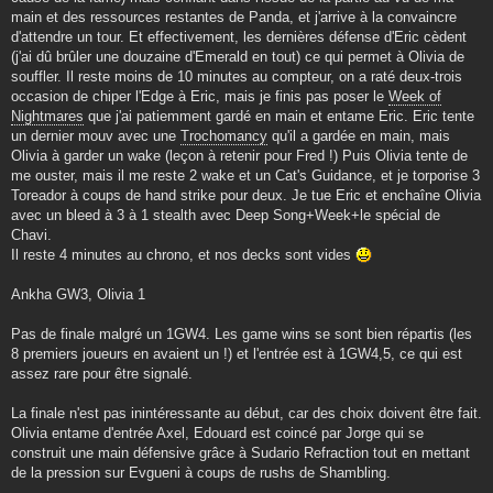
main et des ressources restantes de Panda, et j'arrive à la convaincre
d'attendre un tour. Et effectivement, les dernières défense d'Eric cèdent
(j'ai dû brûler une douzaine d'Emerald en tout) ce qui permet à Olivia de
souffler. Il reste moins de 10 minutes au compteur, on a raté deux-trois
occasion de chiper l'Edge à Eric, mais je finis pas poser le
Week of
Nightmares
que j'ai patiemment gardé en main et entame Eric. Eric tente
un dernier mouv avec une
Trochomancy
qu'il a gardée en main, mais
Olivia à garder un wake (leçon à retenir pour Fred !) Puis Olivia tente de
me ouster, mais il me reste 2 wake et un Cat's Guidance, et je torporise 3
Toreador à coups de hand strike pour deux. Je tue Eric et enchaîne Olivia
avec un bleed à 3 à 1 stealth avec Deep Song+Week+le spécial de
Chavi.
Il reste 4 minutes au chrono, et nos decks sont vides
Ankha GW3, Olivia 1
Pas de finale malgré un 1GW4. Les game wins se sont bien répartis (les
8 premiers joueurs en avaient un !) et l'entrée est à 1GW4,5, ce qui est
assez rare pour être signalé.
La finale n'est pas inintéressante au début, car des choix doivent être fait.
Olivia entame d'entrée Axel, Edouard est coincé par Jorge qui se
construit une main défensive grâce à Sudario Refraction tout en mettant
de la pression sur Evgueni à coups de rushs de Shambling.