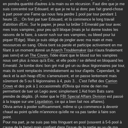
en pondra quantité d'autres à la main ou en récursion. Faut dire que je me
suis concentré sur Edouard, et que je ne lui ai donc pas fait grand-chose
à part poser une Fame qui nous fera perdre 1 pool par tour pendant 1
heure 15... On finit par tuer Edouard, et là commence le long travail
d'attrition d'Eric. Sur le papier, je peux lui brûler 3 Emerald par tour avec
mes trois vampires, pour peu qu'il bloque (mais je lui donne toutes les
raisons de le faire, à savoir rush sur ses vampires, ou bleed pour lui
piquer l'Edge). Mais je suis obligé de jongler avec ma main et mes
ressources en sang. Olivia tient sa parole et participe activement en me
filant à un moment donné un
Anarch Troublemaker
(qui n'aura finalement
pas servi) et un
The Coven
, l'idée étant que le blood sur les vampires
nous sert plus à nous qu'à Eric, et elle poole / se défend en bloquand les
Emerald. Je tombe donc bon gré mal gré un ou deux légionnaires par tour,
mais ils sont remplacés immédiatement au tour d'après. Cependant, le
deck et la ash heap d'Eric s'amenuisent, et on passe lentement mais
sûrement de 5 ou 6 légionnaires à 4, puis 3... C'est l'effet des
Carrion
Crows
et des pok à 1 occasionnels d'Olivia qui mine de rien me
permettent de tuer un Legio avec simplement 1 Aid from Bats sans
prendre de dégâts. (À noter que le
FBI Special Affairs Division
est passé
à la trappe sur une
Liquidation
, ce qui a bien fait nos affaires).
Olivia arrive à pooler suffisamment, même si ça commence à devenir
chaud au point qu'elle m'annonce qu'elle ne va pas tarder à faire son
point.
Pour ma part, je ne suis pas très fringuant en pool (souvent à 5-6 pool à
cause de la fame) mais confiant dans l'issue de la partie au vu de ma