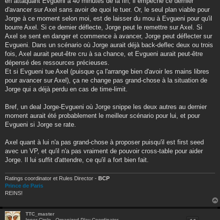
en attaquant Evgueni à 40 minutes de la fin, il empêche ce dernier
d'avancer sur Axel sans avoir de quoi le tuer. Or, le seul plan viable pour
Jorge à ce moment selon moi, est de laisser du mou à Evgueni pour qu'il
bourre Axel. Si ce dernier déflecte, Jorge peut le remettre sur Axel. Si
Axel se sent en danger et commence à avancer, Jorge peut déflecter sur
Evgueni. Dans un scénario où Jorge aurait déjà back-deflec deux ou trois
fois, Axel aurait peut-être cru à sa chance, et Evgueni aurait peut-être
dépensé des ressources précieuses.
Et si Evgueni tue Axel (puisque ça l'arrange bien d'avoir les mains libres
pour avancer sur Axel), ça ne change pas grand-chose à la situation de
Jorge qui a déjà perdu en cas de time-limit.
Bref, un deal Jorge-Evgueni où Jorge snippe les deux autres au dernier
moment aurait été probablement le meilleur scénario pour lui, et pour
Evgueni si Jorge se rate.
Axel quant à lui n'a pas grand-chose à proposer puisqu'il est first seed
avec un VP, et qu'il n'a pas vraiment de pouvoir cross-table pour aider
Jorge. Il lui suffit d'attendre, ce qu'il a fort bien fait.
Ratings coordinator et Rules Director -
BCP
Prince de Paris
REINS!
TTC_master
Inner Circle - Organized Play Coordinator