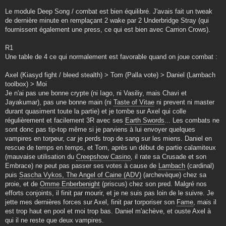
Le module Deep Song / combat est bien équilibré. J'avais fait un tweak
de dernière minute en remplaçant 2 wake par 2 Underbridge Stray (qui
fournissent également une press, ce qui est bien avec Carrion Crows).
R1
Une table de 4 ce qui normalement est favorable quand on joue combat :
Axel (Kiasyd fight / bleed stealth) > Tom (Palla vote) > Daniel (Lambach
toolbox) > Moi
Je n'ai pas une bonne crypte (ni Iago, ni Vasiliy, mais Chavi et
Jayakumar), pas une bonne main (ni
Taste of Vitae
ni prevent ni master
durant quasiment toute la partie) et je tombe sur Axel qui colle
régulièrement et facilement 3R avec ses
Earth Swords
... Les combats ne
sont donc pas tip-top même si je parviens à lui envoyer quelques
vampires en torpeur, car je perds trop de sang sur les miens. Daniel en
rescue de temps en temps, et Tom, après un début de partie calamiteux
(mauvaise utilisation du
Creepshow Casino
, il rate sa Crusade et son
Embrace) ne peut pas passer ses votes à cause de
Lambach
(cardinal)
puis
Sascha Vykos, The Angel of Caine (ADV)
(archevèque) chez sa
proie, et de
Omme Enberbenight
(priscus) chez son pred. Malgré nos
efforts conjoints, il finit par mourir, et je ne suis pas loin de le suivre. Je
jette mes dernières forces sur Axel, finit par torporiser son
Fame
, mais il
est trop haut en pool et moi trop bas. Daniel m'achève, et ouste Axel à
qui il ne reste que deux vampires.