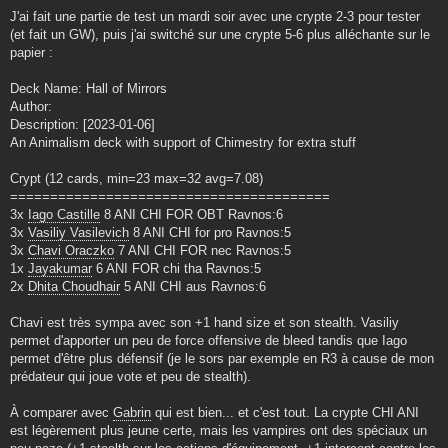
J'ai fait une partie de test un mardi soir avec une crypte 2-3 pour tester
(et fait un GW), puis j'ai switché sur une crypte 5-6 plus alléchante sur le
papier :
Deck Name: Hall of Mirrors
Author:
Description: [2023-01-06]
An Animalism deck with support of Chimestry for extra stuff
Crypt (12 cards, min=23 max=32 avg=7.08)
========================================
3x
Iago Castille
8 ANI CHI FOR OBT Ravnos:6
3x
Vasiliy Vasilevich
8 ANI CHI for pro Ravnos:5
3x
Chavi Oraczko
7 ANI CHI FOR nec Ravnos:5
1x
Jayakumar
6 ANI FOR chi tha Ravnos:5
2x
Dhita Choudhair
5 ANI CHI aus Ravnos:6
Chavi est très sympa avec son +1 hand size et son stealth. Vasiliy
permet d'apporter un peu de force offensive de bleed tandis que Iago
permet d'être plus défensif (je le sors par exemple en R3 à cause de mon
prédateur qui joue vote et peu de stealth).
À comparer avec
Gabrin
qui est bien... et c'est tout. La crypte CHI ANI
est légèrement plus jeune certe, mais les vampires ont des spéciaux un