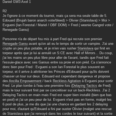
Daniel GW3 Axel 1
R2
Je l'ignore à ce moment du tournoi, mais ça sera ma seule table de 5.
Edouard (Brujah baron anarch vote/bleed) > Olivier (Stanislava) > Moi >
Evgueni (Ian Forestal / Mariel / OBF DOM) > Fred ( weenie Gangrel vote /
Renegade Garou)
Personne n'a de départ fou mis à part Fred qui recrute son premier
Renegade Garou
avant qu'on ait eu le temps de sortir un vampire. J'ai une
crypte un peu plus potable, et je m'en vais rusher
Stanislava
qui finit en
torpeur après que je lui ai annulé un S:CE avec Hall of Mirrors... Du coup,
j'ai les mains un peu plus libre pour aller de l'avant, tandis que Fred fait
l'essuie-glace avec ses Garous entre sa proie et son préd. Ca s'annonce
donc bien pour Fred : Evgueni a son Ian Forestal le plus souvent en
torpeur, et il arrive à attritioner les Princes d'Edouard pour qu'ils doivent
chasser un tour sur deux. Edouard est cependant dangereux et propose
des
Ancilla Empowerment
/ back
Reckless Agitation
à Evgueni pour sortir
Fred. Le plan tombe à l'eau une première fois (
Delaying Tactics
de Fred)
mais le tour suivant finit par se concrétiser sur un back-Reckless. J'ai 2
Delaying Tactics en main mais Fred est super bien installé (bien que bas
en pool) et j'ai un peu peur de lui. Evgueni n'est pas en forme, malgré les
6 pool de plus, je me dis que j'ai une chance en gardant les 2 delaying
pour moi, d'autant qu'Edouard a fini par ouster Olivier (malgré une rescue
de Stanislava que j'ai renvoyé dans les cordes le tour suivant) et la sortie