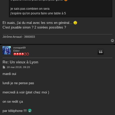
je sais pas combien on sera
j'espère qu'on pourra faire une table à 5
Et ouais, j'ai du mal avec les sms en général...
C'est jouable sinon ? 2 soirées possibles ?
Jérôme Arnaud - 3900003
eveque69
Elder
Re: Un vieux à Lyon
M
18 mai 2018, 09:20
e
s
mardi oui
s
a
g
lundi je ne pense pas
e
mercredi à voir (ptet chez moi )
on se redit ça
par téléphone !!!