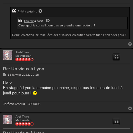
Ankha
a écrit :
Thierry
a écrit :
C'est quoi le conseil pour pas se prendre une raclée ...?
Relire les cartes, se taire, écouter et laisser les autres s'entre-tuer, et bleeder pour 1.
Alef-Thau
Methuselah
Re: Un vieux à Lyon
M
13 janvier 2022, 20:18
e
s
Hello
s
En stage à Lyon la semaine prochaine, dispo tous les soirs de lundi à
a
g
jeudi pour jouer !
e
Jérôme Arnaud - 3900003
Alef-Thau
Methuselah