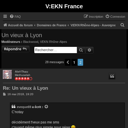
V:EKN France
FAQ
Inscription
Connexion
R
Accueil du forum
Domaines de France
V:EKN Rhône-Alpes - Auvergne
e
Un vieux à Lyon
c
Modérateurs :
Blackwood
,
VEKN Rhône-Alpes
h
Répondre
Rechercher
Recherche avancée
e
r
1
2
Précédent
28 messages
c
Alef-Thau
h
Methuselah
e
r
Re: Un vieux à Lyon
M
16 mai 2018, 19:20
e
s
s
eveque69
a écrit :
a
g
C'notay
e
décidément t'veux pas me sms
c'quand même plus simple pour gérer