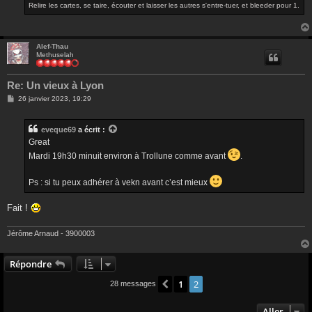
Relire les cartes, se taire, écouter et laisser les autres s'entre-tuer, et bleeder pour 1.
Alef-Thau
Methuselah
Re: Un vieux à Lyon
M
26 janvier 2023, 19:29
e
s
s
eveque69
a écrit :
a
g
Great
e
Mardi 19h30 minuit environ à Trollune comme avant
.
Ps : si tu peux adhérer à vekn avant c’est mieux
Fait !
Jérôme Arnaud - 3900003
Répondre
1
2
Précédent
28 messages
Aller