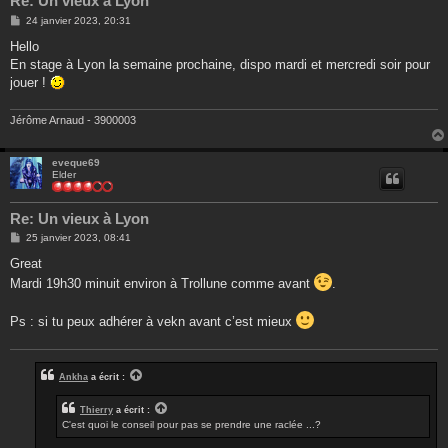
Re: Un vieux à Lyon
M
24 janvier 2023, 20:31
e
s
Hello
s
En stage à Lyon la semaine prochaine, dispo mardi et mercredi soir pour
a
g
jouer !
e
Jérôme Arnaud - 3900003
eveque69
Elder
Re: Un vieux à Lyon
M
25 janvier 2023, 08:41
e
s
Great
s
Mardi 19h30 minuit environ à Trollune comme avant
.
a
g
e
Ps : si tu peux adhérer à vekn avant c’est mieux
Ankha
a écrit :
Thierry
a écrit :
C'est quoi le conseil pour pas se prendre une raclée ...?