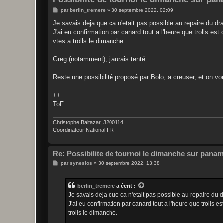
M
par
berlin_tremere
»
30 septembre 2022, 02:09
e
s
Je savais deja que ca n'etait pas possible au repaire du dr
s
J'ai eu confirmation par canard tout a l'heure que trolls e
a
g
vtes a trolls le dimanche.
e
Greg (notamment), j'aurais tenté.
Reste une possibilité proposé par Bolo, a creuser, et on vo
++
ToF
Christophe Baltazar, 3200114
Coordinateur National FR
Re: Possibilite de tournoi le dimanche sur pana
M
par
synesios
»
30 septembre 2022, 13:38
e
s
s
berlin_tremere
a écrit :
a
g
Je savais deja que ca n'etait pas possible au repaire du
e
J'ai eu confirmation par canard tout a l'heure que trolls 
trolls le dimanche.