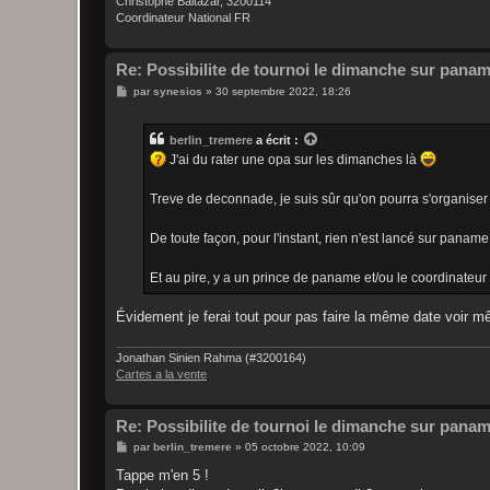
Christophe Baltazar, 3200114
Coordinateur National FR
Re: Possibilite de tournoi le dimanche sur pana
M
par
synesios
»
30 septembre 2022, 18:26
e
s
s
berlin_tremere
a écrit :
a
g
J'ai du rater une opa sur les dimanches là
e
Treve de deconnade, je suis sûr qu'on pourra s'organise
De toute façon, pour l'instant, rien n'est lancé sur panam
Et au pire, y a un prince de paname et/ou le coordinateur n
Évidement je ferai tout pour pas faire la même date voir mê
Jonathan Sinien Rahma (#3200164)
Cartes a la vente
Re: Possibilite de tournoi le dimanche sur pana
M
par
berlin_tremere
»
05 octobre 2022, 10:09
e
s
Tappe m'en 5 !
s