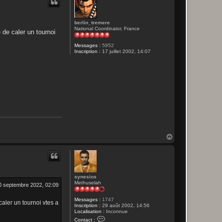
berlin_tremere
National Coordinator, France
 de caler un tournoi
Messages :
5952
Inscription :
17 juillet 2002, 14:07
H
a
u
t
synesios
Methuselah
0 septembre 2022, 02:09
Messages :
1747
caler un tournoi vtes a
Inscription :
29 août 2002, 14:56
Localisation :
Inconnue
C
Contact :