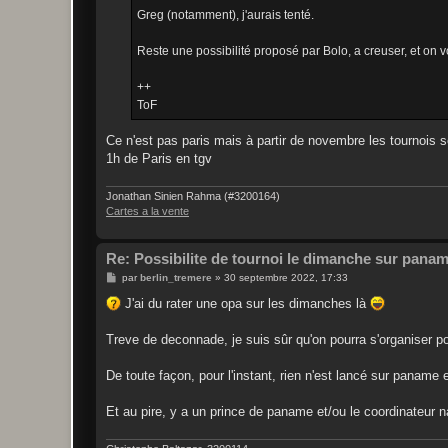
Greg (notamment), j'aurais tenté.
Reste une possibilité proposé par Bolo, a creuser, et on v
++
ToF
Ce n'est pas paris mais à partir de novembre les tournois 
1h de Paris en tgv
Jonathan Sinien Rahma (#3200164)
Cartes a la vente
Re: Possibilite de tournoi le dimanche sur pana
M
par
berlin_tremere
»
30 septembre 2022, 17:33
e
s
J'ai du rater une opa sur les dimanches là
s
a
g
Treve de deconnade, je suis sûr qu'on pourra s'organiser 
e
De toute façon, pour l'instant, rien n'est lancé sur paname
Et au pire, y a un prince de paname et/ou le coordinateur na