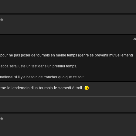
me
3
r pour ne pas poser de tournois en meme temps (genre se prevenir mutuellement)
e et ca sera juste un test dans un premier temps.
ational si il y a besoin de trancher quoique ce soit.
me le lendemain d'un tournois le samedi à troll.
me