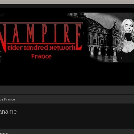
 de France
 paname
r
rche avancée
name