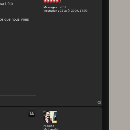
yant été
Messages :
2811
Inscription :
22 août 2009, 14:50
t ce que nous vous
H
a
u
t
Nicolas
Methuselah