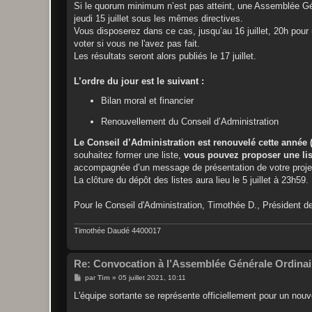
Si le quorum minimum n’est pas atteint, une Assemblée Gé
jeudi 15 juillet sous les mêmes directives.
Vous disposerez dans ce cas, jusqu’au 16 juillet, 20h pour 
voter si vous ne l'avez pas fait.
Les résultats seront alors publiés le 17 juillet.
L’ordre du jour est le suivant :
Bilan moral et financier
Renouvellement du Conseil d’Administration
Le Conseil d’Administration est renouvelé cette année 
souhaitez former une liste,
vous pouvez proposer une li
accompagnée d’un message de présentation de votre projet 
La clôture du dépôt des listes aura lieu le 5 juillet à 23h59.
Pour le Conseil d'Administration, Timothée D., Président 
Timothée Daudé 4400017
Re: Convocation à l’Assemblée Générale Ordinai
M
par
Tim
»
05 juillet 2021, 10:11
e
s
L'équipe sortante se représente officiellement pour un no
s
a