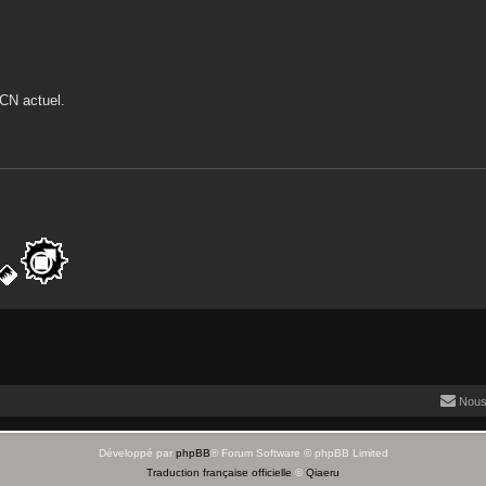
 CN actuel.
Nous
Développé par
phpBB
® Forum Software © phpBB Limited
Traduction française officielle
©
Qiaeru