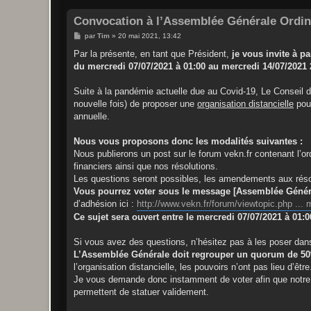
Convocation à l’Assemblée Générale Ordin
M
par
Tim
»
20 mai 2021, 13:42
e
s
Par la présente, en tant que Président,
je vous invite à p
s
du mercredi 07/07/2021 à 01:00 au mercredi 14/07/2021 
a
g
e
Suite à la pandémie actuelle due au Covid-19, Le Conseil d’
nouvelle fois) de proposer une
organisation distancielle
pou
annuelle.
Nous vous proposons donc les modalités suivantes :
Nous publierons un post sur le forum vekn.fr contenant l’ord
financiers ainsi que nos résolutions.
Les questions seront possibles, les amendements aux résolu
Vous pourrez voter sous le message [Assemblée Génér
d’adhésion ici :
http://www.vekn.fr/forum/viewtopic.php ...
Ce sujet sera ouvert entre le mercredi 07/07/2021 à 01:0
Si vous avez des questions, n’hésitez pas à les poser da
L’Assemblée Générale doit regrouper un quorum de 
l’organisation distancielle, les pouvoirs n’ont pas lieu d’être
Je vous demande donc instamment de voter afin que notre
permettent de statuer validement.