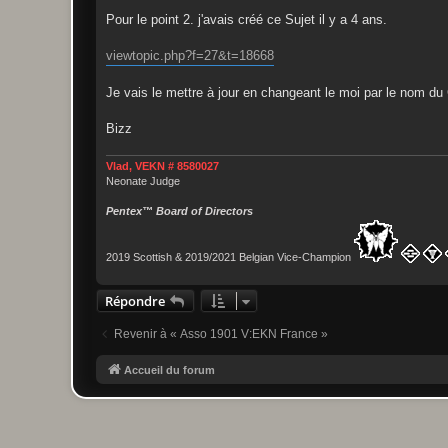
a
g
Pour le point 2. j'avais créé ce Sujet il y a 4 ans.
e
viewtopic.php?f=27&t=18668
Je vais le mettre à jour en changeant le moi par le nom du
Bizz
Vlad, VEKN # 8580027
Neonate Judge
Pentex™ Board of Directors
2019 Scottish & 2019/2021 Belgian Vice-Champion
Répondre
Revenir à « Asso 1901 V:EKN France »
Accueil du forum