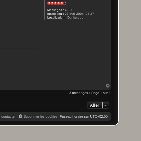
Messages :
4297
Inscription :
28 avril 2004, 08:27
Localisation :
Dunkerque
H
a
3 messages • Page
1
sur
1
u
t
Aller
 contacter
Supprimer les cookies
Fuseau horaire sur
UTC+02:00