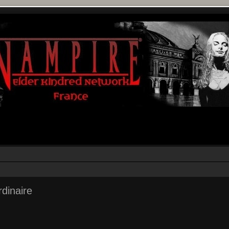
dinaire
r
rche avancée