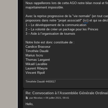
g
Nous rappellerons lors de cette AGO notre bilan moral et fin
e
majoritairement impossible.
Avec la reprise progressive de la "vie normale" (en tout c
proposions dans notre "projet associatif" (
ici
) et qui se déc
1 – Le développement de la communication
2 – La volonté de créer un package pour les Princes
3 – Aide à l’organisation de tournois
Notre liste est donc constituée de :
Candice Brasseur
Timothée Daudé
Marius Iscru
Thomas Langaret
Mikaël Lavallée
Laurent Ribeyre
Vincent Ripoll
Timothée Daudé 4400017
Re: Convocation à l’Assemblée Générale Ordinai
M
par
Nicolas
»
06 juillet 2021, 09:41
e
s
Hello,
s