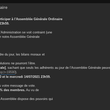
aire
articiper à l'Assemblée Générale Ordinaire
23h59.
Administration se voit contraint (une
r notre Assemblée Générale
re du jour, les bilans moraux et
tions ne pourront l’être.
ale]
, sachant que seuls les adhérents au jour de l’Assemblée Générale peuve
 mp;t=19590
).
0 et le mercredi 14/07/2021 23h59.
ns votre message de vote.
50% des membres.
Au vu de
.
 Assemblée dispose des pouvoirs qui