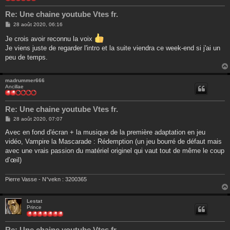
Re: Une chaine youtube Vtes fr.
M
28 août 2020, 06:16
e
s
Je crois avoir reconnu la voix
s
Je viens juste de regarder l'intro et la suite viendra ce week-end si j'ai un
a
g
peu de temps.
e
madrummer666
Ancillae
Re: Une chaine youtube Vtes fr.
M
28 août 2020, 07:07
e
s
Avec en fond d'écran + la musique de la première adaptation en jeu
s
vidéo, Vampire la Mascarade : Rédemption (un jeu bourré de défaut mais
a
g
avec une vrais passion du matériel originel qui vaut tout de même le coup
e
d’œil)
Pierre Vasse - N°vekn : 3200365
Lestat
Prince
Re: Une chaine youtube Vtes fr.