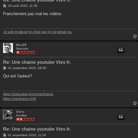
M
29 août 2020, 11:36
e
s
Franchement pas mal les vidéos.
s
a
g
e
Je vais te laisser le choix que je n'ai jamais eu.
Nico29
Neonate
Re: Une chaine youtube Vtes fr.
M
01 septembre 2020, 08:50
e
s
Qui est l'auteur?
s
a
g
e
https://www.ebay.fr/str/vtesfrance
https://vtesfrance.fr/fr/
Chris-
Ancillae
Re: Une chaine youtube Vtes fr.
M
01 septembre 2020, 11:19