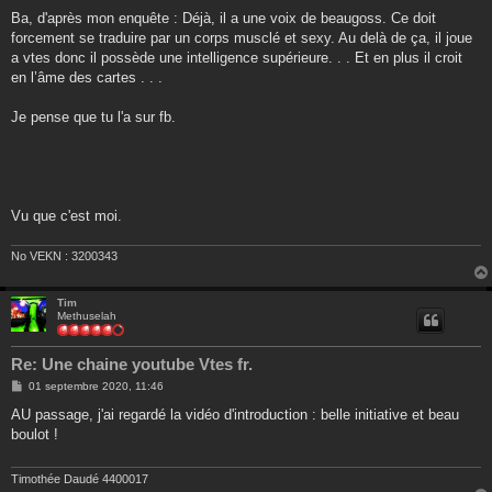
e
s
Ba, d'après mon enquête : Déjà, il a une voix de beaugoss. Ce doit
s
forcement se traduire par un corps musclé et sexy. Au delà de ça, il joue
a
g
a vtes donc il possède une intelligence supérieure. . . Et en plus il croit
e
en l’âme des cartes . . .
Je pense que tu l'a sur fb.
Vu que c'est moi.
No VEKN : 3200343
Tim
Methuselah
Re: Une chaine youtube Vtes fr.
M
01 septembre 2020, 11:46
e
s
AU passage, j'ai regardé la vidéo d'introduction : belle initiative et beau
s
boulot !
a
g
e
Timothée Daudé 4400017