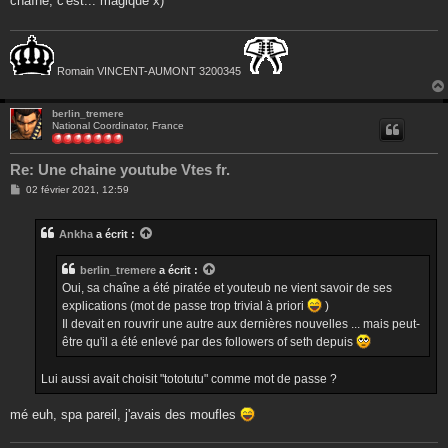
chaîne, c'est... magique x)
a
g
e
Romain VINCENT-AUMONT 3200345
berlin_tremere
National Coordinator, France
Re: Une chaine youtube Vtes fr.
M
02 février 2021, 12:59
e
s
s
Ankha
a écrit :
a
g
e
berlin_tremere
a écrit :
Oui, sa chaîne a été piratée et youteub ne vient savoir de ses
explications (mot de passe trop trivial à priori
)
Il devait en rouvrir une autre aux dernières nouvelles ... mais peut-
être qu'il a été enlevé par des followers of seth depuis
Lui aussi avait choisit "tototutu" comme mot de passe ?
mé euh, spa pareil, j'avais des moufles