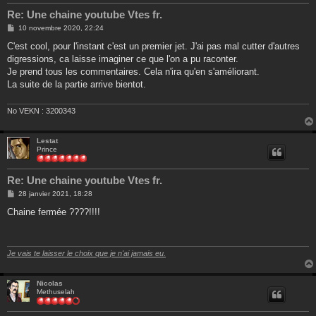
Re: Une chaine youtube Vtes fr.
M
10 novembre 2020, 22:24
e
s
C'est cool, pour l'instant c'est un premier jet. J'ai pas mal cutter d'autres
s
digressions, ca laisse imaginer ce que l'on a pu raconter.
a
g
Je prend tous les commentaires. Cela n'ira qu'en s'améliorant.
e
La suite de la partie arrive bientot.
No VEKN : 3200343
Lestat
Prince
Re: Une chaine youtube Vtes fr.
M
28 janvier 2021, 18:28
e
s
Chaine fermée ????!!!!
s
a
g
e
Je vais te laisser le choix que je n'ai jamais eu.
Nicolas
Methuselah