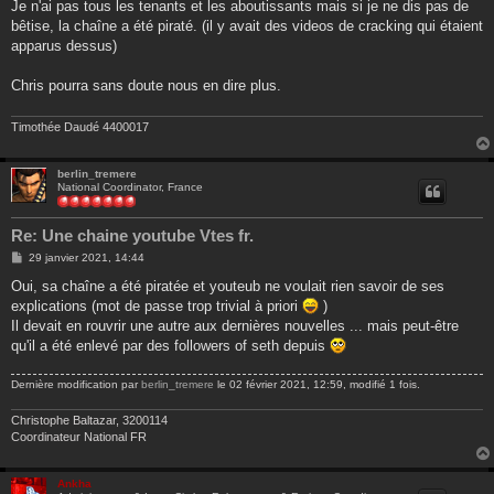
s
Je n'ai pas tous les tenants et les aboutissants mais si je ne dis pas de
s
bêtise, la chaîne a été piraté. (il y avait des videos de cracking qui étaient
a
g
apparus dessus)
e
Chris pourra sans doute nous en dire plus.
Timothée Daudé 4400017
berlin_tremere
National Coordinator, France
Re: Une chaine youtube Vtes fr.
M
29 janvier 2021, 14:44
e
s
Oui, sa chaîne a été piratée et youteub ne voulait rien savoir de ses
s
explications (mot de passe trop trivial à priori
)
a
g
Il devait en rouvrir une autre aux dernières nouvelles ... mais peut-être
e
qu'il a été enlevé par des followers of seth depuis
Dernière modification par
berlin_tremere
le 02 février 2021, 12:59, modifié 1 fois.
Christophe Baltazar, 3200114
Coordinateur National FR
Ankha