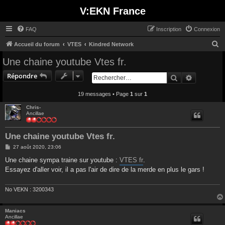
V:EKN France
FAQ
Inscription
Connexion
R
Accueil du forum
VTES
Kindred Network
e
Une chaine youtube Vtes fr.
c
Répondre
Rechercher
Recherche
h
e
19 messages • Page
1
sur
1
r
Chris-
Ancillae
c
h
Une chaine youtube Vtes fr.
e
M
27 août 2020, 23:06
r
e
s
Une chaine sympa traine sur youtube :
VTES fr
.
s
Essayez d'aller voir, il a pas l'air de dire de la merde en plus le gars !
a
g
e
No VEKN : 3200343
Maniacs
Ancillae