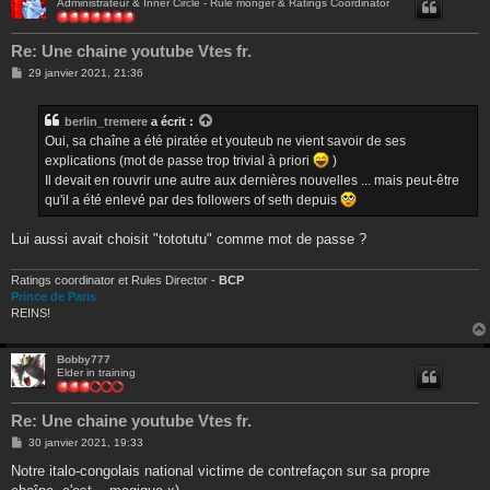
Administrateur & Inner Circle - Rule monger & Ratings Coordinator
Re: Une chaine youtube Vtes fr.
M
29 janvier 2021, 21:36
e
s
s
berlin_tremere
a écrit :
a
g
Oui, sa chaîne a été piratée et youteub ne vient savoir de ses
e
explications (mot de passe trop trivial à priori
)
Il devait en rouvrir une autre aux dernières nouvelles ... mais peut-être
qu'il a été enlevé par des followers of seth depuis
Lui aussi avait choisit "tototutu" comme mot de passe ?
Ratings coordinator et Rules Director -
BCP
Prince de Paris
REINS!
Bobby777
Elder in training
Re: Une chaine youtube Vtes fr.
M
30 janvier 2021, 19:33
e
s
Notre italo-congolais national victime de contrefaçon sur sa propre
s