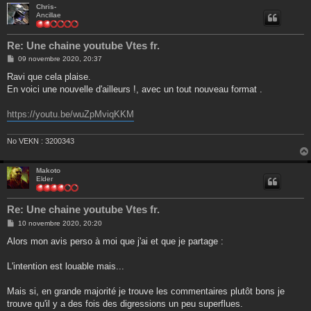
Chris-
Ancillae
Re: Une chaine youtube Vtes fr.
M
09 novembre 2020, 20:37
e
s
Ravi que cela plaise.
s
En voici une nouvelle d'ailleurs !, avec un tout nouveau format .
a
g
e
https://youtu.be/wuZpMviqKKM
No VEKN : 3200343
Makoto
Elder
Re: Une chaine youtube Vtes fr.
M
10 novembre 2020, 20:20
e
s
Alors mon avis perso à moi que j'ai et que je partage :
s
a
g
L'intention est louable mais...
e
Mais si, en grande majorité je trouve les commentaires plutôt bons je
trouve qu'il y a des fois des digressions un peu superflues.