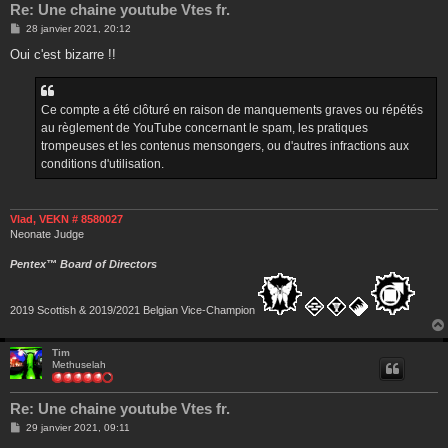
Re: Une chaine youtube Vtes fr.
M
28 janvier 2021, 20:12
e
s
Oui c'est bizarre !!
s
a
g
e
Ce compte a été clôturé en raison de manquements graves ou répétés
au règlement de YouTube concernant le spam, les pratiques
trompeuses et les contenus mensongers, ou d'autres infractions aux
conditions d'utilisation.
Vlad, VEKN # 8580027
Neonate Judge
Pentex™ Board of Directors
2019 Scottish & 2019/2021 Belgian Vice-Champion
Tim
Methuselah
Re: Une chaine youtube Vtes fr.
M
29 janvier 2021, 09:11
e