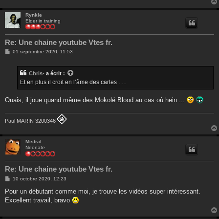
Rynkle
Elder in training
Re: Une chaine youtube Vtes fr.
M
01 septembre 2020, 11:53
e
s
s
Chris-
a écrit :
a
g
Et en plus il croit en l’âme des cartes . . .
e
Ouais, il joue quand même des Mokolé Blood au cas où hein ...
Paul MARIN 3200346
Mistral
Neonate
Re: Une chaine youtube Vtes fr.
M
10 octobre 2020, 12:23
e
s
Pour un débutant comme moi, je trouve les vidéos super intéressant.
s
Excellent travail, bravo
a
g
e