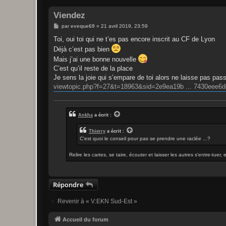
Viendez
M
par
eveque69
»
21 avril 2019, 23:59
e
s
Toi, oui toi qui ne t’es pas encore inscrit au CF de Lyon
s
Déjà c’est pas bien
a
g
Mais j’ai une bonne nouvelle
e
C’est qu’il reste de la place
Je sens la joie qui s’empare de toi alors ne laisse pas pas
viewtopic.php?f=27&t=18963&sid=2e9ea19b ... 7430eee6d
Ankha
a écrit :
Thierry
a écrit :
C'est quoi le conseil pour pas se prendre une raclée ...?
Relire les cartes, se taire, écouter et laisser les autres s'entre-tuer,
Répondre
Revenir à « V:EKN Sud-Est »
Accueil du forum