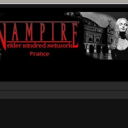
r
rche avancée