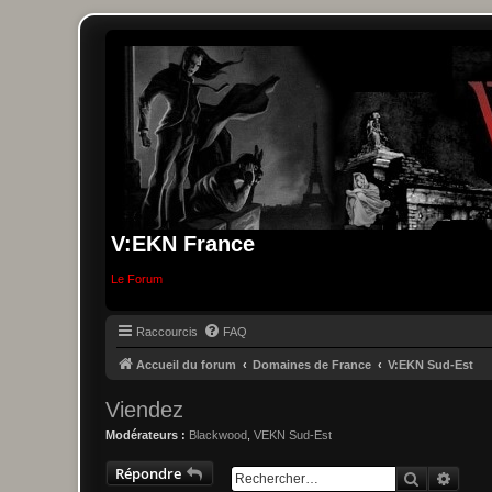
V:EKN France
Le Forum
Raccourcis
FAQ
Accueil du forum
Domaines de France
V:EKN Sud-Est
Viendez
Modérateurs :
Blackwood
,
VEKN Sud-Est
Répondre
Recherche
Reche