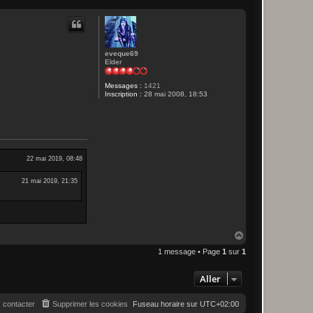
eveque69
Elder
Messages :
1421
Inscription :
28 mai 2008, 18:53
22 mai 2019, 08:48
21 mai 2019, 21:35
H
a
1 message • Page
1
sur
1
u
t
Aller
 contacter
Supprimer les cookies
Fuseau horaire sur
UTC+02:00