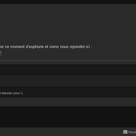
ser ce moment d’euphorie et viens nous rejoindre ici :
c
 et bleeder pour 1.
Nous