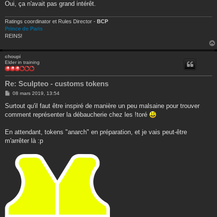
Oui, ça n'avait pas grand intérêt.
Ratings coordinator et Rules Director -
BCP
Prince de Paris
REINS!
choupi
Elder in training
Re: Sculpteo - customs tokens
M
08 mars 2019, 13:54
e
s
Surtout qu'il faut être inspiré de manière un peu malsaine pour trouver
s
comment représenter la débaucherie chez les !toré
a
g
e
En attendant, tokens "anarch" en préparation, et je vais peut-être
m'arrêter là :p