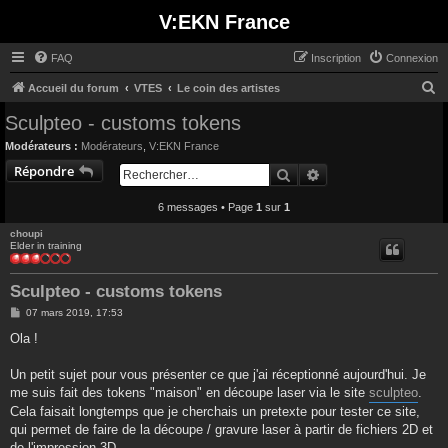
V:EKN France
FAQ
Inscription
Connexion
R
Accueil du forum
VTES
Le coin des artistes
e
Sculpteo - customs tokens
c
Modérateurs :
Modérateurs
,
V:EKN France
h
Répondre
Rechercher
Recherche avancée
e
6 messages • Page
1
sur
1
r
c
choupi
Elder in training
h
e
Sculpteo - customs tokens
r
M
07 mars 2019, 17:53
e
s
Ola !
s
a
g
Un petit sujet pour vous présenter ce que j'ai réceptionné aujourd'hui. Je
e
me suis fait des tokens "maison" en découpe laser via le site
sculpteo
.
Cela faisait longtemps que je cherchais un pretexte pour tester ce site,
qui permet de faire de la découpe / gravure laser à partir de fichiers 2D et
de l'impression 3D.