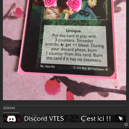
3200344
—————