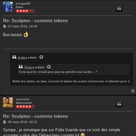
eveque69
Elder
Re: Sculpteo - customs tokens
M
07 mars 2019, 18:56
e
s
Bon boulot
s
a
g
e
Ankha
a écrit :
Thierry
a écrit :
C'est quoi le conseil pour pas se prendre une raclée ...?
Relire les cartes, se taire, écouter et laisser les autres s'entre-tuer, et bleeder pour 1.
synesios
Methuselah
Re: Sculpteo - customs tokens
M
08 mars 2019, 00:21
e
s
Sympa , je remarque que sur Palla Grande que ce sont des simple
s
«counter » plus des Debauchery counter lol