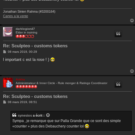
a
g
e
Jonathan Sinien Rahma (#3200164)
Cartes a la vente
darklegion47
Elder in training
Re: Sculpteo - customs tokens
M
08 mars 2019, 00:29
e
s
l important c est la rose ! )
s
a
g
e
Ankha
Administrateur & Inner Circle - Rule monger & Ratings Coordinator
Re: Sculpteo - customs tokens
M
08 mars 2019, 08:51
e
s
s
synesios
a écrit :
a
g
Sympa , je remarque que sur Palla Grande que ce sont des simple
e
«counter » plus des Debauchery counter lol