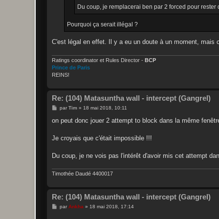
Du coup, je remplacerai ben par 2 forced pour rester 
Pourquoi ça serait illégal ?
C'est légal en effet. Il y a eu un doute à un moment, mais c
Ratings coordinator et Rules Director -
BCP
Prince de Paris
REINS!
Re: (104) Matasuntha wall - intercept (Gangrel)
M
par
Tim
»
18 mai 2018, 10:11
e
s
on peut donc jouer 2 attempt to block dans la même fenêtr
s
a
g
Je croyais que c'était impossible !!!
e
Du coup, je ne vois pas l'intérêt d'avoir mis cet attempt dan
Timothée Daudé 4400017
Re: (104) Matasuntha wall - intercept (Gangrel)
M
par
Ankha
»
18 mai 2018, 17:14
e
s