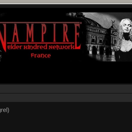
rel)
r
rche avancée