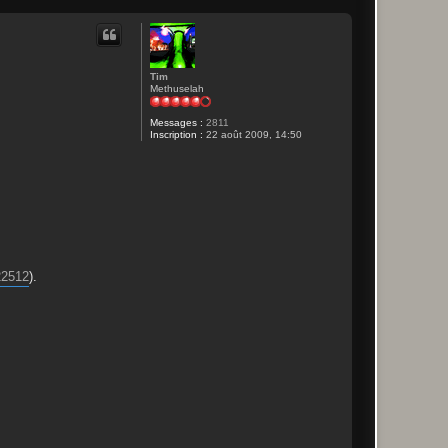
Tim
Methuselah
Messages :
2811
Inscription :
22 août 2009, 14:50
=22512
).