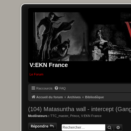
V:EKN France
Le Forum
Raccourcis
FAQ
Accueil du forum
Archives
Bibliodèque
(104) Matasuntha wall - intercept (Gang
Modérateurs :
TTC_master
,
Prince
,
V:EKN France
Répondre
Recherche
Reche