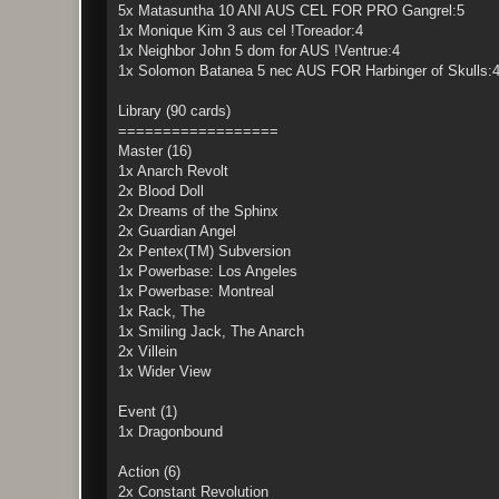
5x Matasuntha 10 ANI AUS CEL FOR PRO Gangrel:5
1x Monique Kim 3 aus cel !Toreador:4
1x Neighbor John 5 dom for AUS !Ventrue:4
1x Solomon Batanea 5 nec AUS FOR Harbinger of Skulls:
Library (90 cards)
==================
Master (16)
1x Anarch Revolt
2x Blood Doll
2x Dreams of the Sphinx
2x Guardian Angel
2x Pentex(TM) Subversion
1x Powerbase: Los Angeles
1x Powerbase: Montreal
1x Rack, The
1x Smiling Jack, The Anarch
2x Villein
1x Wider View
Event (1)
1x Dragonbound
Action (6)
2x Constant Revolution