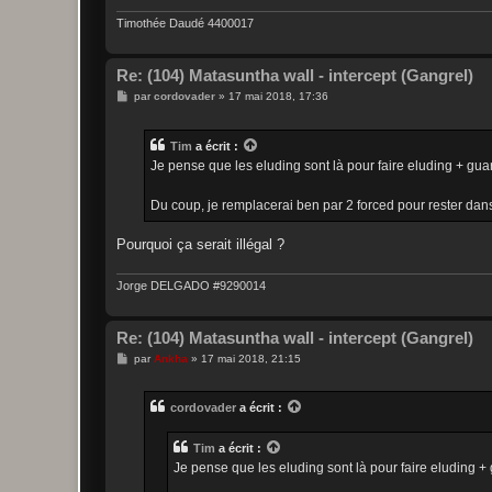
Timothée Daudé 4400017
Re: (104) Matasuntha wall - intercept (Gangrel)
M
par
cordovader
»
17 mai 2018, 17:36
e
s
s
Tim
a écrit :
a
g
Je pense que les eluding sont là pour faire eluding + guard
e
Du coup, je remplacerai ben par 2 forced pour rester dans
Pourquoi ça serait illégal ?
Jorge DELGADO #9290014
Re: (104) Matasuntha wall - intercept (Gangrel)
M
par
Ankha
»
17 mai 2018, 21:15
e
s
s
cordovader
a écrit :
a
g
e
Tim
a écrit :
Je pense que les eluding sont là pour faire eluding + g