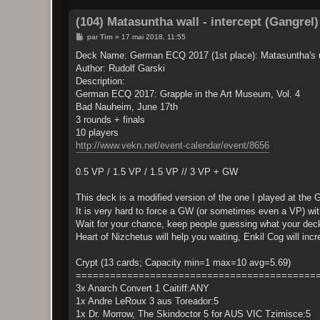
(104) Matasuntha wall - intercept (Gangrel)
M
par
Tim
»
17 mai 2018, 11:55
e
s
Deck Name: German ECQ 2017 (1st place): Matasuntha's 
s
Author: Rudolf Garski
a
g
Description:
e
German ECQ 2017: Grapple in the Art Museum, Vol. 4
Bad Nauheim, June 17th
3 rounds + finals
10 players
http://www.vekn.net/event-calendar/event/8656
0.5 VP / 1.5 VP / 1.5 VP // 3 VP + GW
This deck is a modified version of the one I played at the 
It is very hard to force a GW (or sometimes even a VP) with
Wait for your chance, keep people guessing what your deck 
Heart of Nizchetus will help you waiting, Enkil Cog will in
Crypt (13 cards; Capacity min=1 max=10 avg=5.69)
==========================================
3x Anarch Convert 1 Caitiff:ANY
1x Andre LeRoux 3 aus Toreador:5
1x Dr. Morrow, The Skindoctor 5 for AUS VIC Tzimisce:5