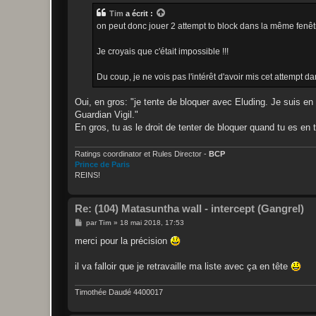
s
Tim
a écrit :
a
g
on peut donc jouer 2 attempt to block dans la même fenêt
e
Je croyais que c'était impossible !!!
Du coup, je ne vois pas l'intérêt d'avoir mis cet attempt da
Oui, en gros: "je tente de bloquer avec Eluding. Je suis en 
Guardian Vigil."
En gros, tu as le droit de tenter de bloquer quand tu es en t
Ratings coordinator et Rules Director -
BCP
Prince de Paris
REINS!
Re: (104) Matasuntha wall - intercept (Gangrel)
M
par
Tim
»
18 mai 2018, 17:53
e
s
merci pour la précision
s
a
g
il va falloir que je retravaille ma liste avec ça en tête
e
Timothée Daudé 4400017