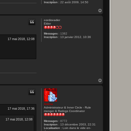
Inscription :
22 août 2009, 14:50
H
a
u
cordovader
t
Elder
Messages :
1382
Inscription :
13 janvier 2012, 10:36
17 mai 2018, 12:08
H
a
u
t
Ankha
Administrateur & Inner Circle - Rule
17 mai 2018, 17:36
monger & Ratings Coordinator
17 mai 2018, 12:08
Messages :
8772
Inscription :
13 décembre 2003, 22:31
Localisation :
Loin dans le vide en-