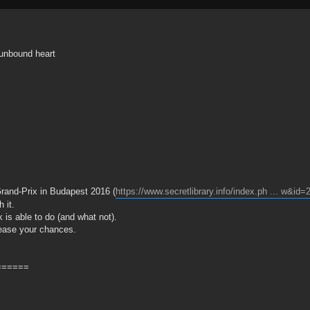
unbound heart
Grand-Prix in Budapest 2016 (
https://www.secretlibrary.info/index.ph ... w&id
 it.
is able to do (and what not).
crease your chances.
======