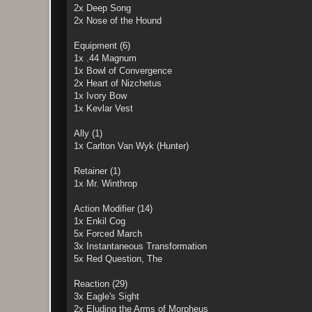
2x Deep Song
2x Nose of the Hound
Equipment (6)
1x .44 Magnum
1x Bowl of Convergence
2x Heart of Nizchetus
1x Ivory Bow
1x Kevlar Vest
Ally (1)
1x Carlton Van Wyk (Hunter)
Retainer (1)
1x Mr. Winthrop
Action Modifier (14)
1x Enkil Cog
5x Forced March
3x Instantaneous Transformation
5x Red Question, The
Reaction (29)
3x Eagle's Sight
2x Eluding the Arms of Morpheus