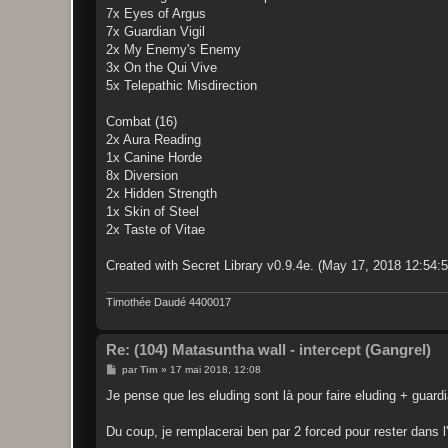
7x Eyes of Argus
7x Guardian Vigil
2x My Enemy's Enemy
3x On the Qui Vive
5x Telepathic Misdirection
Combat (16)
2x Aura Reading
1x Canine Horde
8x Diversion
2x Hidden Strength
1x Skin of Steel
2x Taste of Vitae
Created with Secret Library v0.9.4e. (May 17, 2018 12:54:5
Timothée Daudé 4400017
Re: (104) Matasuntha wall - intercept (Gangrel)
M
par
Tim
»
17 mai 2018, 12:08
e
s
Je pense que les eluding sont là pour faire eluding + guardia
s
a
g
Du coup, je remplacerai ben par 2 forced pour rester dans l
e