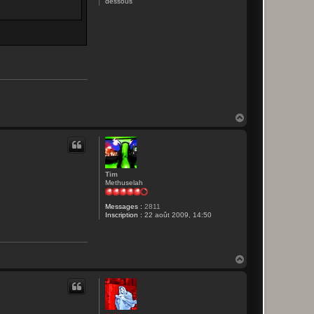
dessous
H
a
u
t
Tim
Methuselah
Messages :
2811
Inscription :
22 août 2009, 14:50
H
a
u
t