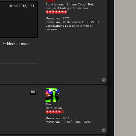
Ankha
Administrateur & Inner Circle - Rule
18 mai 2018, 10:11
monger & Ratings Coordinator
Messages :
8772
Inscription :
13 décembre 2003, 22:31
Localisation :
Loin dans le vide en-
dessous
te de bloquer avec
H
a
u
t
Tim
Methuselah
Messages :
2811
Inscription :
22 août 2009, 14:50
H
a