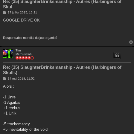
Re: (35) SlaughterBrinksmanship - Autres (Harbingers of
Skul
M
17 juillet 2015, 16:21
e
s
GOOGLE DRIVE OK
s
a
g
e
Responsable mondial du jeu organisé
Tim
Methuselah
Re: (35) SlaughterBrinksmanship - Autres (Harbingers of
Skulls)
M
14 mai 2018, 11:52
e
s
Alors :
s
a
g
-1 Unre
e
-1 Agaitas
+1 erebus
+1 Urlik
-5 trochomancy
+5 inevitability of the void