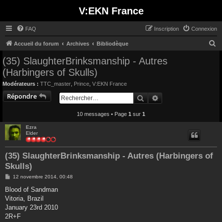
V:EKN France
FAQ
Inscription
Connexion
R
Accueil du forum
Archives
Bibliodèque
e
(35) SlaughterBrinksmanship - Autres
c
(Harbingers of Skulls)
h
Modérateurs :
TTC_master
,
Prince
,
V:EKN France
e
Répondre
Rechercher
Recherche avancée
r
10 messages • Page
1
sur
1
c
h
Ezra
Elder
e
r
(35) SlaughterBrinksmanship - Autres (Harbingers of
Skulls)
M
12 novembre 2014, 00:48
e
s
Blood of Sandman
s
Vitoria, Brazil
a
g
January 23rd 2010
e
2R+F