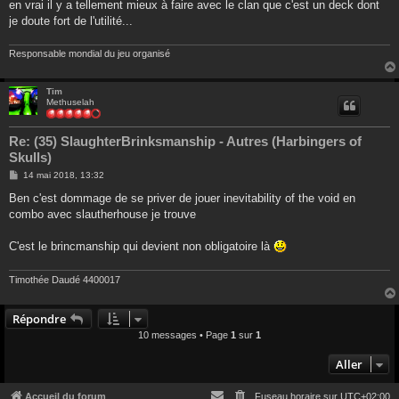
en vrai il y a tellement mieux à faire avec le clan que c'est un deck dont
je doute fort de l'utilité...
Responsable mondial du jeu organisé
Tim
Methuselah
Re: (35) SlaughterBrinksmanship - Autres (Harbingers of
Skulls)
M
14 mai 2018, 13:32
e
s
Ben c'est dommage de se priver de jouer inevitability of the void en
s
combo avec slautherhouse je trouve
a
g
e
C'est le brincmanship qui devient non obligatoire là
Timothée Daudé 4400017
Répondre
10 messages • Page
1
sur
1
Aller
Accueil du forum
Fuseau horaire sur
UTC+02:00