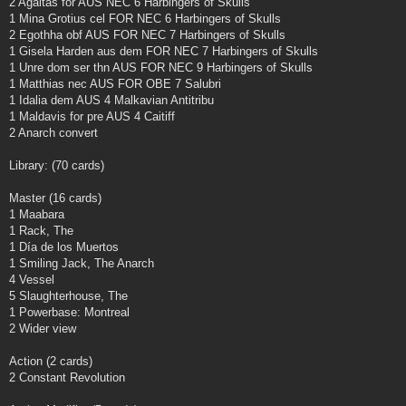
2 Agaitas for AUS NEC 6 Harbingers of Skulls
1 Mina Grotius cel FOR NEC 6 Harbingers of Skulls
2 Egothha obf AUS FOR NEC 7 Harbingers of Skulls
1 Gisela Harden aus dem FOR NEC 7 Harbingers of Skulls
1 Unre dom ser thn AUS FOR NEC 9 Harbingers of Skulls
1 Matthias nec AUS FOR OBE 7 Salubri
1 Idalia dem AUS 4 Malkavian Antitribu
1 Maldavis for pre AUS 4 Caitiff
2 Anarch convert
Library: (70 cards)
Master (16 cards)
1 Maabara
1 Rack, The
1 Día de los Muertos
1 Smiling Jack, The Anarch
4 Vessel
5 Slaughterhouse, The
1 Powerbase: Montreal
2 Wider view
Action (2 cards)
2 Constant Revolution