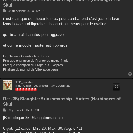
Skul
M
28 décembre 2014, 13:10
e
s
il est clair que de choper le mec pour combat end c'est juste la lose ,
s
ivory bow est obligatoire + heart of nizchetus pour le cycling
a
g
e
qq Breath of thanatos pour aggraver.
et oui; le module master est trop gros.
Ex, National Coordinateur, France
Presque champion de France au moins 4 fois.
Presque champion d'Europe à 3 GW près !
Finaliste du tournoi de Villevaudé plage !!
TTC_master
Inner Circle - Organized Play Coordinator
Re: (35) SlaughterBrinksmanship - Autres (Harbingers of
Skul
M
09 janvier 2015, 10:23
e
s
[Bibliodèque 35] Slaughtermanship
s
a
g
Crypt: (12 cards, Min: 20, Max: 30, Avg: 6,41)
e