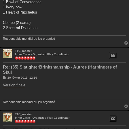
1 Bowl of Convergence
1 Ivory bow
1 Heart of Nizchetus
Combo (2 cards)
2 Spectral Divination
Responsable mondial du jeu organisé
TTC_master
Inner Circle - Organized Play Coordinator
Re: (35) SlaughterBrinksmanship - Autres (Harbingers of
Skul
M
20 février 2015, 12:16
e
s
Version finale
s
a
g
e
Responsable mondial du jeu organisé
TTC_master
Inner Circle - Organized Play Coordinator