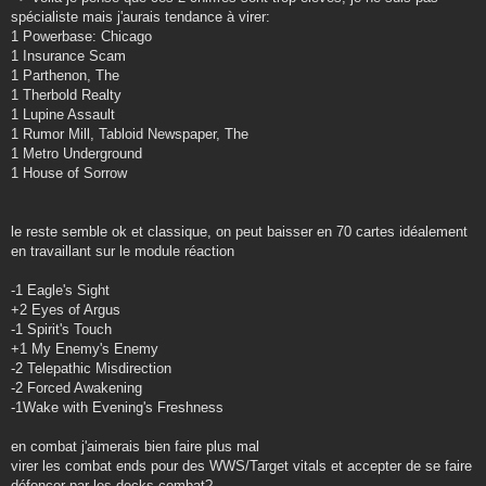
spécialiste mais j'aurais tendance à virer:
1 Powerbase: Chicago
1 Insurance Scam
1 Parthenon, The
1 Therbold Realty
1 Lupine Assault
1 Rumor Mill, Tabloid Newspaper, The
1 Metro Underground
1 House of Sorrow
le reste semble ok et classique, on peut baisser en 70 cartes idéalement
en travaillant sur le module réaction
-1 Eagle's Sight
+2 Eyes of Argus
-1 Spirit's Touch
+1 My Enemy's Enemy
-2 Telepathic Misdirection
-2 Forced Awakening
-1Wake with Evening's Freshness
en combat j'aimerais bien faire plus mal
virer les combat ends pour des WWS/Target vitals et accepter de se faire
défoncer par les decks combat?