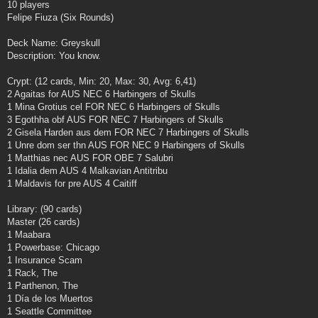
10 players
Felipe Fiuza (Six Rounds)
Deck Name: Greyskull
Description: You know.
Crypt: (12 cards, Min: 20, Max: 30, Avg: 6,41)
2 Agaitas for AUS NEC 6 Harbingers of Skulls
1 Mina Grotius cel FOR NEC 6 Harbingers of Skulls
3 Egothha obf AUS FOR NEC 7 Harbingers of Skulls
2 Gisela Harden aus dem FOR NEC 7 Harbingers of Skulls
1 Unre dom ser thn AUS FOR NEC 9 Harbingers of Skulls
1 Matthias nec AUS FOR OBE 7 Salubri
1 Idalia dem AUS 4 Malkavian Antitribu
1 Maldavis for pre AUS 4 Caitiff
Library: (90 cards)
Master (26 cards)
1 Maabara
1 Powerbase: Chicago
1 Insurance Scam
1 Rack, The
1 Parthenon, The
1 Día de los Muertos
1 Seattle Committee