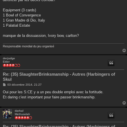
Equipment (3 cards)
1 Bowl of Convergence
1 Gran Madre di Dio, Italy
1 Palatial Estate
manque de la dissuassion, Ivory bow, carlton?
Responsable mondial du jeu organisé
derjudge
Elder
Re: (35) SlaughterBrinksmanship - Autres (Harbingers of
Skul
M
03 décembre 2014, 21:27
e
s
Oui pour les S:CE y a un peu double emploi avec la fortitude.
s
Et daring c'est important pour faire passer brinkmanship.
a
g
e
darkal
Methuselah
Re: (35) SlaughterBrinksmanship - Autres (Harbingers of