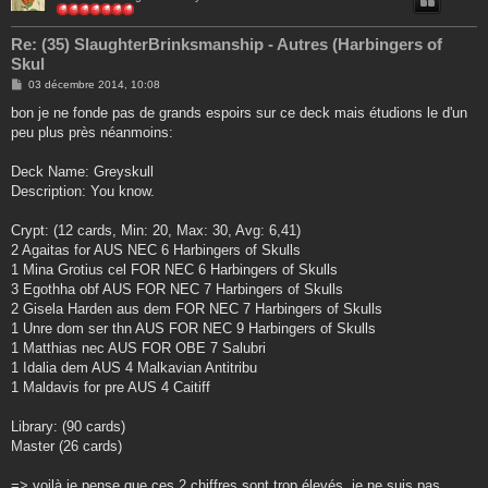
Re: (35) SlaughterBrinksmanship - Autres (Harbingers of
Skul
M
03 décembre 2014, 10:08
e
s
bon je ne fonde pas de grands espoirs sur ce deck mais étudions le d'un
s
peu plus près néanmoins:
a
g
e
Deck Name: Greyskull
Description: You know.
Crypt: (12 cards, Min: 20, Max: 30, Avg: 6,41)
2 Agaitas for AUS NEC 6 Harbingers of Skulls
1 Mina Grotius cel FOR NEC 6 Harbingers of Skulls
3 Egothha obf AUS FOR NEC 7 Harbingers of Skulls
2 Gisela Harden aus dem FOR NEC 7 Harbingers of Skulls
1 Unre dom ser thn AUS FOR NEC 9 Harbingers of Skulls
1 Matthias nec AUS FOR OBE 7 Salubri
1 Idalia dem AUS 4 Malkavian Antitribu
1 Maldavis for pre AUS 4 Caitiff
Library: (90 cards)
Master (26 cards)
=> voilà je pense que ces 2 chiffres sont trop élevés, je ne suis pas