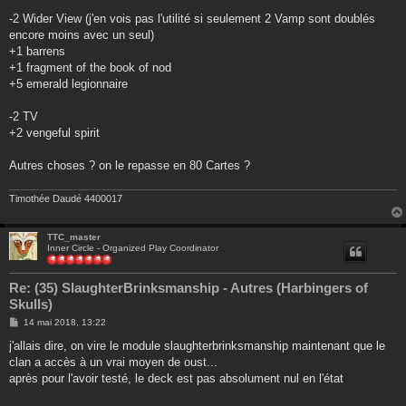
-2 Wider View (j'en vois pas l'utilité si seulement 2 Vamp sont doublés
encore moins avec un seul)
+1 barrens
+1 fragment of the book of nod
+5 emerald legionnaire
-2 TV
+2 vengeful spirit
Autres choses ? on le repasse en 80 Cartes ?
Timothée Daudé 4400017
TTC_master
Inner Circle - Organized Play Coordinator
Re: (35) SlaughterBrinksmanship - Autres (Harbingers of
Skulls)
M
14 mai 2018, 13:22
e
s
j'allais dire, on vire le module slaughterbrinksmanship maintenant que le
s
clan a accès à un vrai moyen de oust...
a
g
après pour l'avoir testé, le deck est pas absolument nul en l'état
e