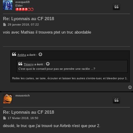
eveque69
Elder
Re: Lyonnais au CF 2018
M
29 janvier 2018, 07:22
e
s
vois avec Mathias il trouvera ptet un truc abordable
s
a
g
e
Ankha
a écrit :
Thierry
a écrit :
C'est quoi le conseil pour pas se prendre une raclée ...?
Relire les cartes, se taire, écouter et laisser les autres s'entre-tuer, et bleeder pour 1.
mousnich
Re: Lyonnais au CF 2018
M
17 février 2018, 16:50
e
s
désolé, le truc que j'ai trouvé sur Airbnb n'est que pour 2.
s
a