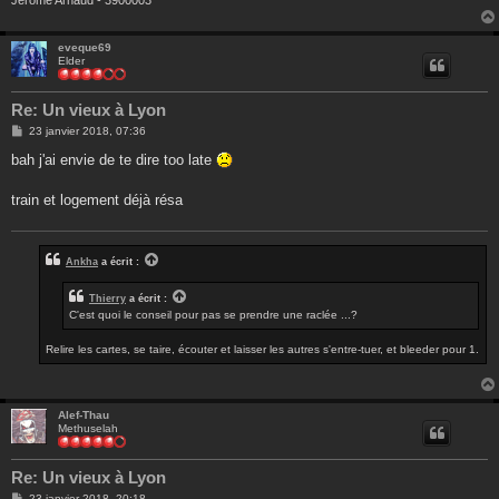
eveque69
Elder
Re: Un vieux à Lyon
M
23 janvier 2018, 07:36
e
s
bah j'ai envie de te dire too late
s
a
g
train et logement déjà résa
e
Ankha
a écrit :
Thierry
a écrit :
C'est quoi le conseil pour pas se prendre une raclée ...?
Relire les cartes, se taire, écouter et laisser les autres s'entre-tuer, et bleeder pour 1.
Alef-Thau
Methuselah
Re: Un vieux à Lyon
M
23 janvier 2018, 20:18