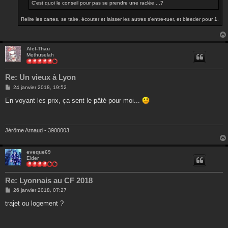
C'est quoi le conseil pour pas se prendre une raclée ...?
Relire les cartes, se taire, écouter et laisser les autres s'entre-tuer, et bleeder pour 1.
Alef-Thau
Methuselah
Re: Un vieux à Lyon
M
24 janvier 2018, 19:52
e
s
En voyant les prix, ça sent le pâté pour moi...
s
a
g
e
Jérôme Arnaud - 3900003
eveque69
Elder
Re: Lyonnais au CF 2018
M
26 janvier 2018, 07:27
e
s
trajet ou logement ?
s
a
g
e