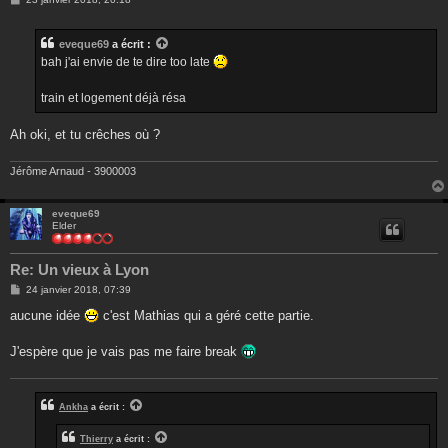
e
s
s
eveque69
a écrit :
a
g
bah j'ai envie de te dire too late
e
train et logement déjà résa
Ah oki, et tu crêches où ?
Jérôme Arnaud - 3900003
eveque69
Elder
Re: Un vieux à Lyon
M
24 janvier 2018, 07:39
e
s
aucune idée
c'est Mathias qui a géré cette partie.
s
a
g
J'espère que je vais pas me faire break
e
Ankha
a écrit :
Thierry
a écrit :