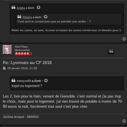
Ankha
a écrit :
Thierry
a écrit :
C'est quoi le conseil pour pas se prendre une raclée ...?
Relire les cartes, se taire, écouter et laisser les autres s'entre-tuer, et bleeder pour 1.
Alef-Thau
Methuselah
Re: Lyonnais au CF 2018
M
28 janvier 2018, 21:39
e
s
s
eveque69
a écrit :
a
g
trajet ou logement ?
e
Les 2, bon pour le train, venant de Grenoble, c'est normal et j'ai pas trop
le choix, mais pour le logement, j'ai rien trouvé de potable à moins de 70-
80 euros la nuit, forcément tout seul c'est plus cher.
Jérôme Arnaud - 3900003