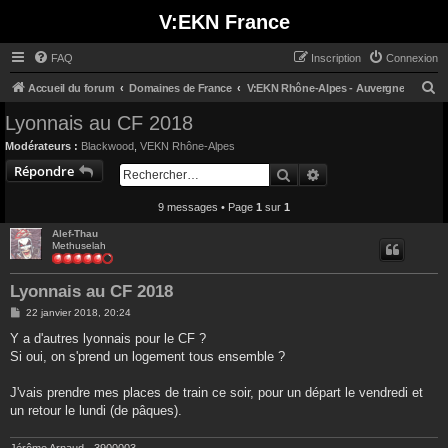
V:EKN France
FAQ
Inscription
Connexion
R
Accueil du forum
Domaines de France
V:EKN Rhône-Alpes - Auvergne
e
Lyonnais au CF 2018
c
Modérateurs :
Blackwood
,
VEKN Rhône-Alpes
h
Répondre
Rechercher
Recherche avancée
e
9 messages • Page
1
sur
1
r
c
Alef-Thau
Methuselah
h
e
Lyonnais au CF 2018
r
M
22 janvier 2018, 20:24
e
s
Y a d'autres lyonnais pour le CF ?
s
Si oui, on s'prend un logement tous ensemble ?
a
g
e
J'vais prendre mes places de train ce soir, pour un départ le vendredi et
un retour le lundi (de pâques).
Jérôme Arnaud - 3900003