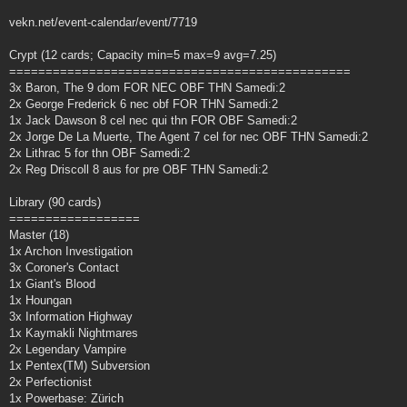
vekn.net/event-calendar/event/7719
Crypt (12 cards; Capacity min=5 max=9 avg=7.25)
===============================================
3x Baron, The 9 dom FOR NEC OBF THN Samedi:2
2x George Frederick 6 nec obf FOR THN Samedi:2
1x Jack Dawson 8 cel nec qui thn FOR OBF Samedi:2
2x Jorge De La Muerte, The Agent 7 cel for nec OBF THN Samedi:2
2x Lithrac 5 for thn OBF Samedi:2
2x Reg Driscoll 8 aus for pre OBF THN Samedi:2
Library (90 cards)
==================
Master (18)
1x Archon Investigation
3x Coroner's Contact
1x Giant's Blood
1x Houngan
3x Information Highway
1x Kaymakli Nightmares
2x Legendary Vampire
1x Pentex(TM) Subversion
2x Perfectionist
1x Powerbase: Zürich