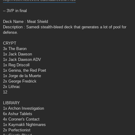
-- 3VP in final
Deck Name : Meat Shield
Description : Samedi stealth-bleed deck that generates a lot of pool for
defense.
CRYPT
3x The Baron
1x Jack Dawson
1x Jack Dawson ADV
1x Reg Driscoll
1x Genina, the Red Poet
1x Jorge de la Muerte
2x George Fredrick
2x Lithrac
12
LIBRARY
1x Archon Investigation
6x Ashur Tablets
4x Coroner's Contact
1x Kaymakli Nightmares
2x Perfectionist