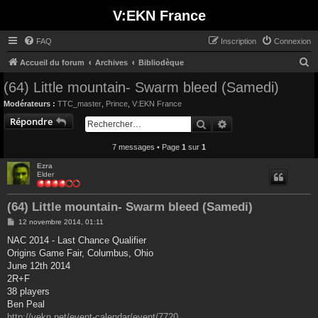
V:EKN France
FAQ
Inscription
Connexion
R
Accueil du forum
Archives
Bibliodèque
e
(64) Little mountain- Swarm bleed (Samedi)
c
Modérateurs :
TTC_master
,
Prince
,
V:EKN France
h
Répondre
Rechercher
Recherche avancée
e
7 messages • Page
1
sur
1
r
c
Ezra
Elder
h
e
(64) Little mountain- Swarm bleed (Samedi)
r
M
12 novembre 2014, 01:11
e
s
NAC 2014 - Last Chance Qualifier
s
Origins Game Fair, Columbus, Ohio
a
g
June 12th 2014
e
2R+F
38 players
Ben Peal
http://vekn.net/event-calendar/event/7720