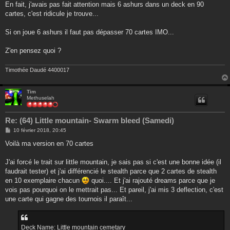
s
En fait, j'avais pas fait attention mais 6 ashurs dans un deck en 90
s
cartes, c'est ridicule je trouve...
a
g
e
Si on joue 6 ashurs il faut pas dépasser 70 cartes IMO...
Z'en pensez quoi ?
Timothée Daudé 4400017
Tim
Methuselah
Re: (64) Little mountain- Swarm bleed (Samedi)
M
10 février 2018, 20:45
e
s
Voilà ma version en 70 cartes
s
a
g
J'ai forcé le trait sur little mountain, je sais pas si c'est une bonne idée (il
e
faudrait tester) et j'ai différencié le stealth parce que 2 cartes de stealth
en 10 exemplaire chacun
quoi.... Et j'ai rajouté dreams parce que je
vois pas pourquoi on le mettrait pas... Et pareil, j'ai mis 3 deflection, c'est
une carte qui gagne des tournois il paraît...
Deck Name: Little mountain cemetary