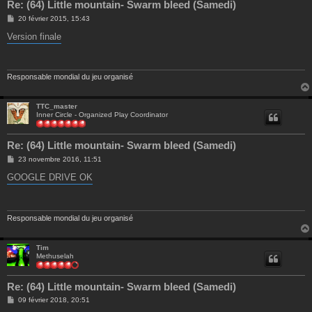
Re: (64) Little mountain- Swarm bleed (Samedi)
M
20 février 2015, 15:43
e
s
Version finale
s
a
g
e
Responsable mondial du jeu organisé
TTC_master
Inner Circle - Organized Play Coordinator
Re: (64) Little mountain- Swarm bleed (Samedi)
M
23 novembre 2016, 11:51
e
s
GOOGLE DRIVE OK
s
a
g
e
Responsable mondial du jeu organisé
Tim
Methuselah
Re: (64) Little mountain- Swarm bleed (Samedi)
M
09 février 2018, 20:51
e