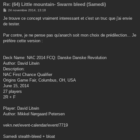
Re: (64) Little mountain- Swarm bleed (Samedi)
M
24 novembre 2014, 13:18
e
s
Je trouve ce concept vraiment interessant et c'est un truc que j'ai envie
s
de tester.
a
g
e
Par contre, je ne pense pas qu'anarch soit mon choix de prédilection... Je
préfère cette version :
Deck Name: NAC 2014 FCQ: Danske Danske Revolution
Author: David Litwin
Description:
NAC First Chance Qualifier
Origins Game Fair, Columbus, OH, USA
June 15, 2014
27 players
2R + F
Player: David Litwin
Author: Mikkel Nørgaard Petersen
vekn.net/event-calendar/event/7719
Samedi stealth-bleed + bloat