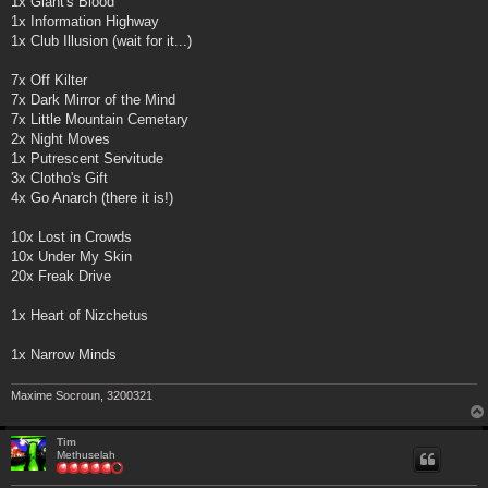
1x Giant's Blood
1x Information Highway
1x Club Illusion (wait for it...)
7x Off Kilter
7x Dark Mirror of the Mind
7x Little Mountain Cemetary
2x Night Moves
1x Putrescent Servitude
3x Clotho's Gift
4x Go Anarch (there it is!)
10x Lost in Crowds
10x Under My Skin
20x Freak Drive
1x Heart of Nizchetus
1x Narrow Minds
Maxime Socroun, 3200321
Tim
Methuselah