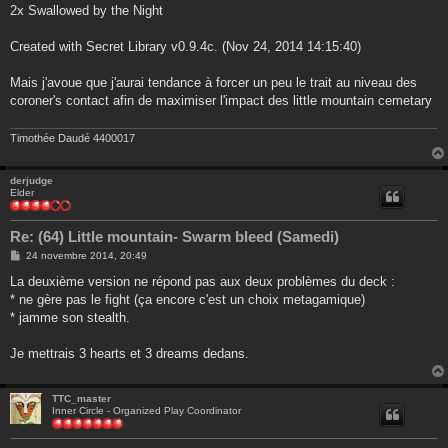
2x Swallowed by the Night
Created with Secret Library v0.9.4c. (Nov 24, 2014 14:15:40)
Mais j'avoue que j'aurai tendance à forcer un peu le trait au niveau des
coroner's contact afin de maximiser l'impact des little mountain cemetary
Timothée Daudé 4400017
derjudge
Elder
Re: (64) Little mountain- Swarm bleed (Samedi)
M
24 novembre 2014, 20:49
e
s
La deuxième version ne répond pas aux deux problèmes du deck :
s
* ne gère pas le fight (ça encore c'est un choix metagamique)
a
g
* jamme son stealth.
e
Je mettrais 3 hearts et 3 dreams dedans.
TTC_master
Inner Circle - Organized Play Coordinator