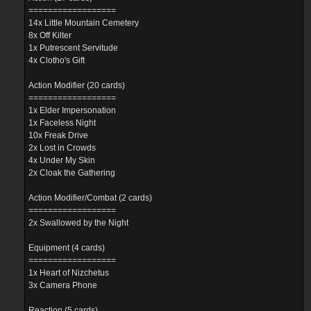
==================
14x Little Mountain Cemetery
8x Off Kilter
1x Putrescent Servitude
4x Clotho's Gift
Action Modifier (20 cards)
==================
1x Elder Impersonation
1x Faceless Night
10x Freak Drive
2x Lost in Crowds
4x Under My Skin
2x Cloak the Gathering
Action Modifier/Combat (2 cards)
==================
2x Swallowed by the Night
Equipment (4 cards)
==================
1x Heart of Nizchetus
3x Camera Phone
Reaction (5 cards)