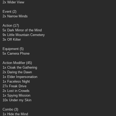
2x Wider View
Event (2)
2x Narrow Minds
Action (17)
5x Dark Mirror of the Mind
9x Little Mountain Cemetery
3x Off Kilter
Equipment (5)
5x Camera Phone
Action Modifier (45)
1x Cloak the Gathering
2x Daring the Dawn
1x Elder Impersonation
1x Faceless Night
27x Freak Drive
2x Lost in Crowds
1x Spying Mission
10x Under my Skin
Combo (3)
1x Hide the Mind