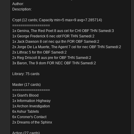
Author:
Description:
Crypt (12 cards; Capacity min=5 max=9 avg=7.285714)
==================
1x Genina, The Red Poet 8 aus cel for CHI OBF THN Samedi:3
1x George Frederick 6 nec obf FOR THN Samedi:2
1x Jack Dawson 8 cel nec qui thn FOR OBF Samedi:2
2x Jorge De La Muerte, The Agent 7 cel for nec OBF THN Samedi:2
2x Lithrac 5 for thn OBF Samedi:2
2x Reg Driscoll 8 aus pre for OBF THN Samedi:2
3x Baron, The 9 dom FOR NEC OBF THN Samedi:2
Library: 75 cards
Master (17 cards)
==================
1x Giant's Blood
1x Information Highway
1x Archon Investigation
6x Ashur Tablets
6x Coroner's Contact
2x Dreams of the Sphinx
Action (27 cards)