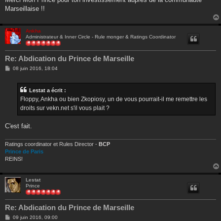
e
Marseillaise !!
Ankha
Administrateur & Inner Circle - Rule monger & Ratings Coordinator
Re: Abdication du Prince de Marseille
M
08 juin 2016, 18:04
e
s
s
Lestat a écrit :
a
g
Floppy, Ankha ou bien Zkopiosy, un de vous pourrait-il me remettre les
e
droits sur vekn.net s'il vous plait ?
C'est fait.
Ratings coordinator et Rules Director -
BCP
Prince de Paris
REINS!
Lestat
Prince
Re: Abdication du Prince de Marseille
M
09 juin 2016, 09:00