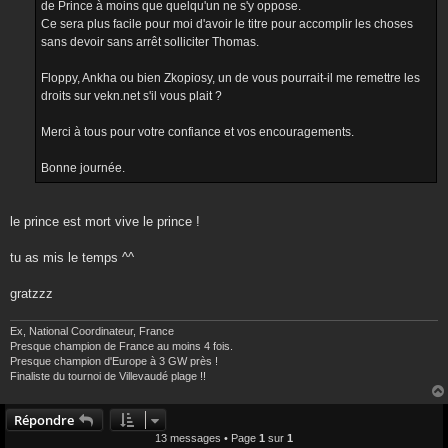
de Prince à moins que quelqu'un ne s'y oppose.
Ce sera plus facile pour moi d'avoir le titre pour accomplir les choses
sans devoir sans arrêt solliciter Thomas.
Floppy, Ankha ou bien Zkopiosy, un de vous pourrait-il me remettre les
droits sur vekn.net s'il vous plait ?
Merci à tous pour votre confiance et vos encouragements.
Bonne journée.
le prince est mort vive le prince !
tu as mis le temps ^^
gratzzz
Ex, National Coordinateur, France
Presque champion de France au moins 4 fois.
Presque champion d'Europe à 3 GW près !
Finaliste du tournoi de Villevaudé plage !!
Répondre
13 messages • Page
1
sur
1