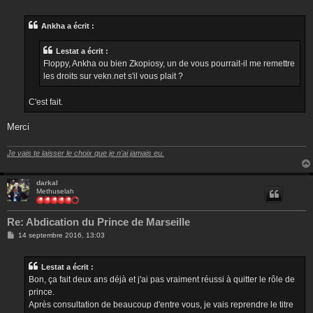
e
s
s
Ankha a écrit :
a
g
e
Lestat a écrit :
Floppy, Ankha ou bien Zkopiosy, un de vous pourrait-il me remettre
les droits sur vekn.net s'il vous plait ?
C'est fait.
Merci
Je vais te laisser le choix que je n'ai jamais eu.
darkal
Methuselah
Re: Abdication du Prince de Marseille
M
14 septembre 2016, 13:03
e
s
s
Lestat a écrit :
a
g
Bon, ça fait deux ans déjà et j'ai pas vraiment réussi à quitter le rôle de
e
prince.
Après consultation de beaucoup d'entre vous, je vais reprendre le titre