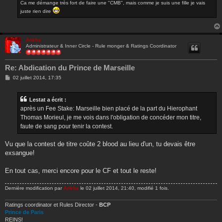
Ca me démange très fort de faire une "CMB", mais comme je suis une fille je vais
juste rien dire
Ankha
Administrateur & Inner Circle - Rule monger & Ratings Coordinator
Re: Abdication du Prince de Marseille
M
02 juillet 2014, 17:35
e
s
s
Lestat a écrit :
a
g
après un Fee Stake: Marseille bien placé de la part du Hierophant
e
Thomas Morieul, je me vois dans l'obligation de concéder mon titre,
faute de sang pour tenir la contest.
Vu que la contest de titre coûte 2 blood au lieu d'un, tu devais être
exsangue!
En tout cas, merci encore pour le CF et tout le reste!
Dernière modification par
Ankha
le 02 juillet 2014, 21:40, modifié 1 fois.
Ratings coordinator et Rules Director -
BCP
Prince de Paris
REINS!