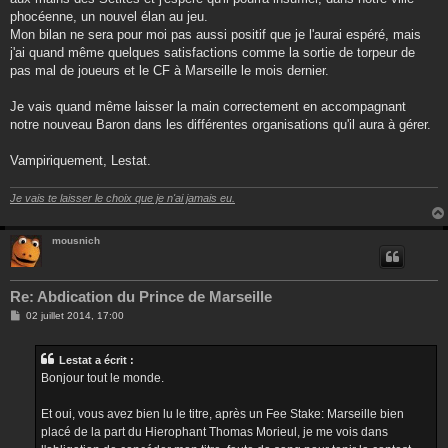
phocéenne, un nouvel élan au jeu.
Mon bilan ne sera pour moi pas aussi positif que je l'aurai espéré, mais
j'ai quand même quelques satisfactions comme la sortie de torpeur de
pas mal de joueurs et le CF à Marseille le mois dernier.
Je vais quand même laisser la main correctement en accompagnant
notre nouveau Baron dans les différentes organisations qu'il aura à gérer.
Vampiriquement, Lestat.
Je vais te laisser le choix que je n'ai jamais eu.
mousnich
Re: Abdication du Prince de Marseille
M
02 juillet 2014, 17:00
e
s
s
Lestat a écrit :
a
g
Bonjour tout le monde.
e
Et oui, vous avez bien lu le titre, après un Fee Stake: Marseille bien
placé de la part du Hierophant Thomas Morieul, je me vois dans