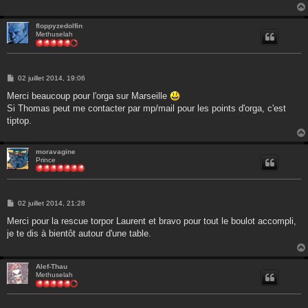
floppyzedolfin
Methuselah
M
02 juillet 2014, 19:06
e
s
Merci beaucoup pour l'orga sur Marseille
s
Si Thomas peut me contacter par mp/mail pour les points d'orga, c'est
a
g
tiptop.
e
moravagine
Prince
M
02 juillet 2014, 21:28
e
s
Merci pour la rescue torpor Laurent et bravo pour tout le boulot accompli,
s
je te dis à bientôt autour d'une table.
a
g
e
Alef-Thau
Methuselah