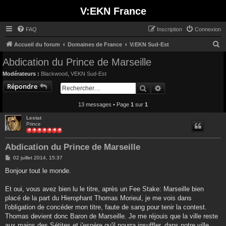
V:EKN France
FAQ
Inscription
Connexion
R
Accueil du forum
Domaines de France
V:EKN Sud-Est
e
Abdication du Prince de Marseille
c
Modérateurs :
Blackwood
,
VEKN Sud-Est
h
Répondre
Rechercher
Recherche avancée
e
13 messages • Page
1
sur
1
r
c
Lestat
Prince
h
e
Abdication du Prince de Marseille
r
M
02 juillet 2014, 15:37
e
s
Bonjour tout le monde.
s
a
g
Et oui, vous avez bien lu le titre, après un Fee Stake: Marseille bien
e
placé de la part du Hierophant Thomas Morieul, je me vois dans
l'obligation de concéder mon titre, faute de sang pour tenir la contest.
Thomas devient donc Baron de Marseille. Je me réjouis que la ville reste
aux mains des Sétites et j'espère qu'il pourra insuffler, dans notre ville