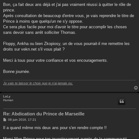
s
Bon, ça fait deux ans déjà et j'ai pas vraiment réussi à quitter le rôle de
s
prince.
a
g
Après consultation de beaucoup d'entre vous, je vais reprendre le titre de
e
Prince à moins que quelqu'un ne s'y oppose.
Ce sera plus facile pour moi d'avoir le titre pour accomplir les choses
sans devoir sans arrêt solliciter Thomas.
Floppy, Ankha ou bien Zkopiosy, un de vous pourrait-il me remettre les
droits sur vekn.net s'il vous plait ?
Merci à tous pour votre confiance et vos encouragements.
Bonne journée.
Je vais te laisser le choix que je n'ai jamais eu.
LaLy
Human
Re: Abdication du Prince de Marseille
M
08 juin 2016, 17:21
e
s
Il a quand même mis deux ans pour s'en rendre compte !!
s
a
g
Merci Mon Prince pour ton investissement auprès de la communauté