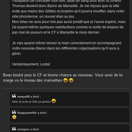
l'obligation de concéder mon titre, faute de sang pour tenir la contest.
Thomas devient donc Baron de Marseille. Je me réjouis que la ville
reste aux mains des Sétites et j'espère qu'il pourra insuffler, dans notre
ville phocéenne, un nouvel élan au jeu.
Mon bilan ne sera pour moi pas aussi positif que je l'aurai espéré, mais
j'ai quand même quelques satisfactions comme la sortie de torpeur de
pas mal de joueurs et le CF à Marseille le mois dernier.
Je vais quand même laisser la main correctement en accompagnant
notre nouveau Baron dans les différentes organisations qu'il aura à
gérer.
Vampiriquement, Lestat.
Beau boulot pour le CF et bonne chance au nouveau. Vous avez de la
marge vu le niveau des marseillais
eveque69 a écrit :
faire la pute je fais ça gratos
floppyzedolfin a écrit :
vonigner a écrit :