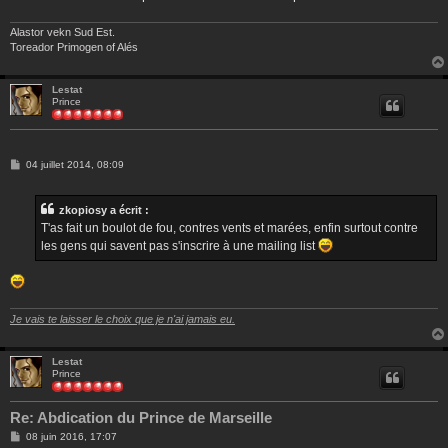
Alastor vekn Sud Est.
Toreador Primogen of Alés
Lestat
Prince
M
04 juillet 2014, 08:09
e
s
s
zkopiosy a écrit :
a
g
T'as fait un boulot de fou, contres vents et marées, enfin surtout contre
e
les gens qui savent pas s'inscrire à une mailing list
Je vais te laisser le choix que je n'ai jamais eu.
Lestat
Prince
Re: Abdication du Prince de Marseille
M
08 juin 2016, 17:07
e