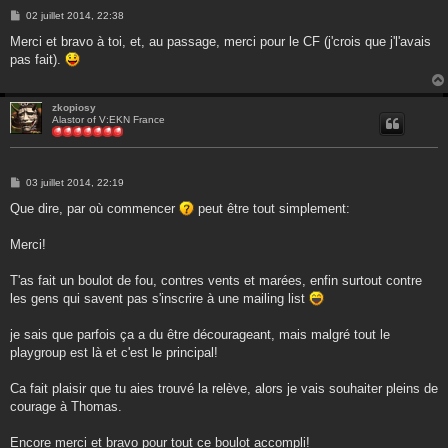
M
02 juillet 2014, 22:38
e
s
Merci et bravo à toi, et, au passage, merci pour le CF (j'crois que j'l'avais
s
pas fait).
a
g
e
zkopiosy
Alastor of V:EKN France
M
03 juillet 2014, 22:19
e
s
Que dire, par où commencer
peut être tout simplement:
s
a
g
Merci!
e
T'as fait un boulot de fou, contres vents et marées, enfin surtout contre
les gens qui savent pas s'inscrire à une mailing list
je sais que parfois ça a du être décourageant, mais malgré tout le
playgroup est là et c'est le principal!
Ca fait plaisir que tu aies trouvé la relève, alors je vais souhaiter pleins de
courage à Thomas.
Encore merci et bravo pour tout ce boulot accompli!